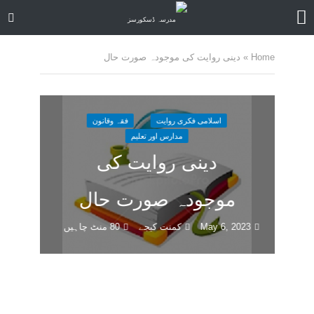
Home
»
دینی روایت کی موجودہ صورت حال
اسلامی فکری روایت
فقہ وقانون
مدارس اور تعلیم
دینی روایت کی
موجودہ صورت حال
May 6, 2023
کمنت کیجے
80 منٹ چاہیں