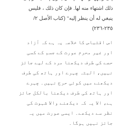
ذلك اشتهاء منه لها. فإن كان ذلك ، فليس
ينبغي له أن ينظر إليه‘‘ (كتاب الأصل ٢/
٢٣٥-٢٣٦)
اس اقتباس کا خلاصہ یہ ہے کہ آزاد
اور غیر محرم عورت کے جسم کے کسی
حصے کی طرف دیکھنا مرد کے لیے جائز
نہیں، البتہ چہرے اور ہاتھ کی طرف
دیکھنے میں کوئی حرج نہیں۔ چہرے
اور ہاتھ کی طرف دیکھنا بالکل جائز
ہے، الا یہ کہ دیکھنے والا شہوت کی
نظر سے دیکھے۔ ایسی صورت میں یہ
جائز نہیں ہوگا۔