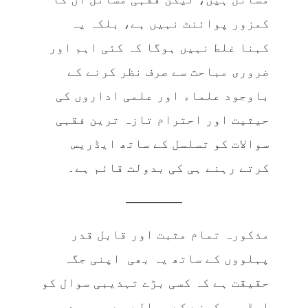
کمزور پوائنٹ نہیں ہے، بلکہ یہ
کہنا غلط نہیں ہوگا کہ کئی اہم اور
ضروری مباحث سے صرف نظر کرنے کے
باوجود علماء اور علمی اداروں کی
حیثیت اور احترام تازہ ترین فقہی
سوالات کو تسلسل کے ساتھ ایڈریس
کرتے رہنے ہی کی بدولت قائم ہے۔
————–
مذکورہ تمام مثبت اور قابل قدر
پہلووں کے ساتھ یہ بھی اپنی جگہ
حقیقت ہے کہ کسی بڑے تہذیبی سوال کو
ایڈریس کرنے کے حوالے سے موجودہ