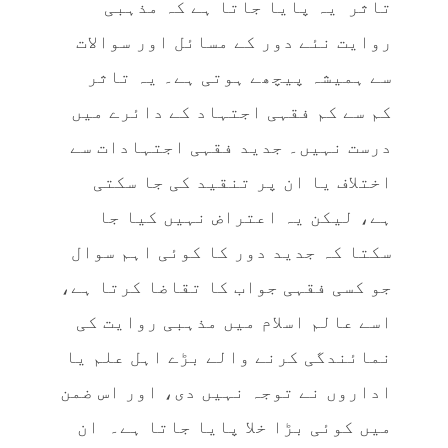
تاثر یہ پایا جاتا ہے کہ مذہبی
روایت نئے دور کے مسائل اور سوالات
سے ہمیشہ پیچھے ہوتی ہے۔ یہ تاثر
کم سے کم فقہی اجتہاد کے دائرے میں
درست نہیں۔ جدید فقہی اجتہادات سے
اختلاف یا ان پر تنقید کی جا سکتی
ہے، لیکن یہ اعتراض نہیں کیا جا
سکتا کہ جدید دور کا کوئی اہم سوال
جو کسی فقہی جواب کا تقاضا کرتا ہے،
اسے عالم اسلام میں مذہبی روایت کی
نمائندگی کرنے والے بڑے اہل علم یا
اداروں نے توجہ نہیں دی، اور اس ضمن
میں کوئی بڑا خلا پایا جاتا ہے۔ ان