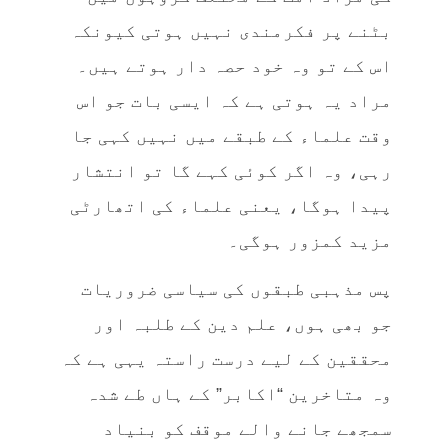
بٹنے پر فکرمندی نہیں ہوتی کیونکہ
اس کے تو وہ خود حصہ دار ہوتے ہیں۔
مراد یہ ہوتی ہے کہ ایسی بات جو اس
وقت علماء کے طبقے میں نہیں کہی جا
رہی، وہ اگر کوئی کہے گا تو انتشار
پیدا ہوگا، یعنی علماء کی اتھارٹی
مزید کمزور ہوگی۔
پس مذہبی طبقوں کی سیاسی ضروریات
جو بھی ہوں، علم دین کے طلبہ اور
محققین کے لیے درست راستہ یہی ہے کہ
وہ متاخرین “اکابر” کے ہاں طے شدہ
سمجھے جانے والے موقف کو بنیاد