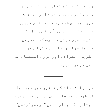
روایت کے ساتھ تعلق اور تسلسل ان
میں مطلوب ہے، لیکن ثانوی حیثیت
میں اور اس شرط پر کہ وہ خاص گروہی
شناخت کے ساتھ ہم آہنگ ہو۔ اس کے
نتیجے میں دینی مدارس کا مجموعی
ماحول فرقہ وارانہ ہو گیا ہے،
اگرچہ انفرادی اور جزوی استثناءات
بھی موجود ہیں۔
————–
دینی اختلافات کی تحقیق میں دور اول
کی طرف واپس جانا اس لیے ہمیشہ مفید
ہوتا ہے کہ وہاں ابھی “آرتھوڈوکسی”