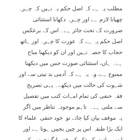
مطلب یہ ہے کہ اصل حکم یہ نہیں کہ چہرہ
چھپانا لازم ہے اور چہرہ دکھانا استثنائی
ضرورت کے تحت جائز ہے۔ اس کے برعکس
اصل حکم یہ ہے کہ عورت کا چہرہ اور ہاتھ
حجاب کا حصہ نہیں اور ان کو دیکھنا مباح
ہے۔ ہاں، استثنائی صورت جس میں دیکھنا
ممنوع ہے، وہ یہ ہے کہ آدمی بد نیتی سے اور
شہوت کی حالت میں دیکھے۔ یہی تصریح
فقہ حنفی کی تمام امہات کتب میں تفصیل
سے ملتی ہے۔ تاہم موجودہ تناظر میں اگر
یہ موقف بیان کیا جائے تو خود حنفی علماء کا
ایک بڑا طبقہ اس پر چیں بجبیں ہوتا ہے اور
ایسی باتوں کے ذکر کو فتنہ انگیزی سے کم