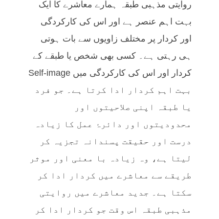
روایتی مذہبی طبقہ ہمارے معاشرے کا ایک
بہت اہم عنصر ہے اور اس کی کارکردگی
اور کردار پر مختلف زاویوں سے بات ہوتی
ہی رہتی ہے۔ کسی بھی شخص یا طبقے کے
کردار اور اس کی کارکردگی میں Self-image
بہت اہم کردار ادا کرتا ہے۔ جو فرد
یا طبقہ اپنی صلاحیتوں اور
محدودیتوں اور دائرۂ عمل کا زیادہ
درست اور حقیقت پسندانہ تجزیہ کر
لیتا ہے، وہ زیادہ با معنی اور موثر
طریقے سے معاشرے میں کردار ادا کر
سکتا ہے۔ جدید معاشرے میں روایتی
مذہبی طبقہ اس وقت جو کردار ادا کر