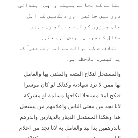
بنانے کے بجائے ہمیشہ واپس ابتدائی
دور میں جائیں اور دیکھیں کہ اہل
علم چیزوں کو کیسے دیکھ رہے ہیں۔
مثال کے طور پر بعض اہم فقہی
اختلافات کے حوالے سے امام شافعی ؒ کا
یہ تبصرہ ملاحظہ ہو:
والمستحل لنکاح المتعة والمفتی بها والعامل
بها ممن لا ترد شهادته وکذلک لو کان موسرا
فنکح امة مستحلا لنکاحها مسلمة او مشرکة
لانا نجد من مفتی الناس واعلامهم من یستحل
هذا وهکذا المستحل الدینار بالدینارین والدرهم
بالدرهمین یدا بید والعامل به لانا نجد من اعلام