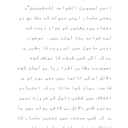
انھم لیسوون القواعد للنقیضین”،
یعنی علماء اپنی سہولت کے مطابق دو
متضاد پوزیشنوں کو جواز دینے کے
لیے قواعد بنا لیتے ہیں۔ موجودہ
دینی ماحول میں اس رویے کا مظہر یہ
ہے کہ اگر کسی طبقے کا موقف کچھ
نصوص سے بظاہر ٹکرا رہا ہو لیکن کچھ
دلائل اس کی تائید میں بھی ہوں تو یہ
قاعدہ بیان کیا جاتا ہے کہ اجتہادی
اختلاف میں قطعی دلیل کی ضرورت نہیں
ہوتی، ظنی دلائل ہی کافی ہوتے ہیں یا
یہ کہ کسی مسئلے میں معتبر علماء کا
اختلاف خود اس بات کی دلیل ہوتا ہے