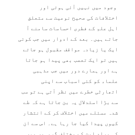
وجود میں نہیں آئی ہوتی اور
اختلافات کی صحیح نوعیت سے متعلق
اہل علم کے فطری احساسات سامنے آ
جاتے ہیں۔ بعد کے ادوار میں جب کوئی
ایک یا زیادہ مواقف مقبول ہو جاتے
ہیں تو ایک تعصب بھی پیدا ہو جاتا
ہے اور ہمارے دور میں جب مذہبی
علماء کو کئی اسباب سے اپنی
اتھارٹی خطرے میں نظر آتی ہے تو سب
سے بڑا استدلال یہ بن جاتا ہے کہ طے
شدہ مسئلے میں اختلاف کر کے انتشار
کیوں پیدا کیا جا رہا ہے۔ اس سے ان
کی مراد امت کے مختلف گروہوں میں