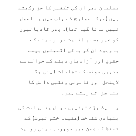
مسلمان بھی ان کی تکفیر کا حق رکھتے
ہیں (جبکہ خوارج کے باب میں یہ اصول
نہیں مانا گیا تھا)۔ پھر قادیانیوں
کو غیر مسلم اقلیت قرار دینے کے
باوجود ان کو باقی اقلیتوں جیسے
حقوق اور آزادیاں دینے کے حوالے سے
مذہبی موقف کے تضادات اپنی جگہ
لاینحل اور قانونی وفقہی دانش کا
منہ چڑاتے رہتے ہیں۔
یہ ایک بڑے تہذیبی سوال یعنی امت کی
بنیادی شناخت (عقیدہ ختم نبوت) کے
تحفظ کے ضمن میں موجودہ دینی روایت