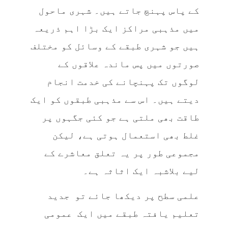
کے پاس پہنچ جاتے ہیں۔ شہری ماحول
میں مذہبی مراکز ایک بڑا اہم ذریعہ
ہیں جو شہری طبقے کے وسائل کو مختلف
صورتوں میں پس ماندہ علاقوں کے
لوگوں تک پہنچانے کی خدمت انجام
دیتے ہیں۔ اس سے مذہبی طبقوں کو ایک
طاقت بھی ملتی ہے جو کئی جگہوں پر
غلط بھی استعمال ہوتی ہے، لیکن
مجموعی طور پر یہ تعلق معاشرے کے
لیے بلاشبہ ایک اثاثہ ہے۔
علمی سطح پر دیکھا جائے تو جدید
تعلیم یافتہ طبقے میں ایک عمومی