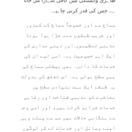
ظاہری وابستگی میں کافی سہارا مل جاتا
ہے جس کی قدر کرنی چاہیے۔
سماج سے اور خصوصاً‌ سماج کے کمزور
اور غریب طبقوں سے، جڑا ہوا ہونا
مذہبی تنظیموں اور دینی مدارس کی
ایک اہم خصوصیت ہے۔ اسی لیے ان کی
خدمات کا دائرہ بھی بیشتر سماج کی
یہی سطح ہوتی ہے۔ اس تعلق کی بدولت
یہ طبقے ایک بہت بنیادی سطح پر
معاشرے کو مذہبی شناخت اور رفاہی
خدمات فراہم کرتے ہیں، اور اسی وجہ
سے ہنگامی حالات میں سب سے پہلے وہی
اپنے وسائل اور خدمات لے کر لوگوں