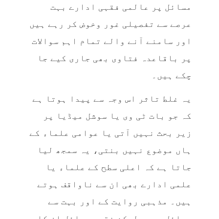
مسائل پر عالمی فقہی ادارے بہت
عرصے سے تفصیلی غور وخوض کر رہے ہیں
اور سامنے آنے والے تمام اہم سوالات
پر باقاعدہ فتاوی بھی جاری کیے جا
چکے ہیں۔
یہ غلط تاثر اس وجہ سے پیدا ہوتا ہے
کہ جو بات ٹی وی یا سوشل میڈیا پر
زیر بحث نہیں آتی یا عوامی علماء کے
ہاں موضوع نہیں بنتی، یہ سمجھ لیا
جاتا ہے کہ اعلی سطح کے علماء یا
علمی ادارے بھی ان سے ناواقف ہوتے
ہیں۔ مذہبی روایت کے اور بہت سے
مسائل ہیں، لیکن فقہی مسائل ان کا