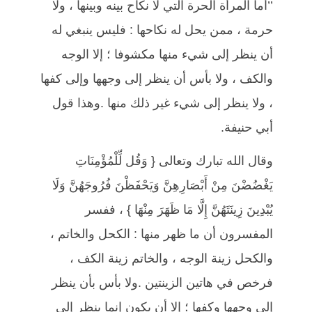
’’أما المرأة الحرة التي لا نكاح بينه وبينها ، ولا
حرمة ، ممن يحل له نكاحها : فليس ينبغي له
أن ينظر إلى شيء منها مكشوفا ؛ إلا الوجه
والكف ، ولا بأس أن ينظر إلى وجهها وإلى كفها
، ولا ينظر إلى شيء غير ذلك منها .وهذا قول
أبي حنيفة.
وقال الله تبارك وتعالى { وَقُل لِّلْمُؤْمِنَاتِ
يَغْضُضْنَ مِنْ أَبْصَارِهِنَّ وَيَحْفَظْنَ فُرُوجَهُنَّ وَلَا
يُبْدِينَ زِينَتَهُنَّ إِلَّا مَا ظَهَرَ مِنْهَا } ، ففسر
المفسرون أن ما ظهر منها : الكحل والخاتم ،
والكحل زينة الوجه ، والخاتم زينة الكف ،
فرخص في هاتين الزينتين .ولا بأس بأن ينظر
إلى وجهها وكفها ؛ إلا أن يكون إنما ينظر إلى