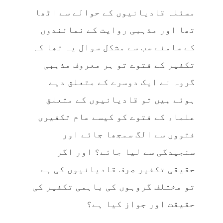
مسئلہ قادیانیوں کے حوالے سے اٹھا
تھا اور مذہبی روایت کے نمائندوں
کے سامنے سب سے مشکل سوال یہ تھا کہ
تکفیر کے فتوے تو ہر معروف مذہبی
گروہ نے ایک دوسرے کے متعلق دیے
ہوئے ہیں تو قادیانیوں کے متعلق
علماء کے فتوے کو کیسے عام تکفیری
فتووں سے الگ سمجھا جائے اور
سنجیدگی سے لیا جائے؟ اور اگر
حقیقی تکفیر صرف قادیانیوں کی ہے
تو مختلف گروہوں کی باہمی تکفیر کی
حقیقت اور جواز کیا ہے؟