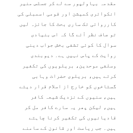
مقدمہ بہاولپور سے لے کر جسٹس منیر
انکوائری کمیشن اور قومی اسمبلی کی
کارروائی تک ساری بحث کا جائزہ لیں
تو صاف نظر آئے گا کہ اس بنیادی
سوال کا کوئی تشفی بخش جواب دینی
روایت کے پاس نہیں ہے۔ دیوبندی
وسلفی موحدین، بریلویوں کی تکفیر
کرتے ہیں، بریلوی حضرات وہابی
گستاخوں کو خارج از اسلام قرار دیتے
ہیں، سنیوں کے نزدیک شیعہ کافر
ہیں، لیکن پھر یہ سارے کافر مل کر
قادیانیوں کی تکفیر کرنا چاہتے
ہیں۔ جب ریاست اور قانون کے سامنے