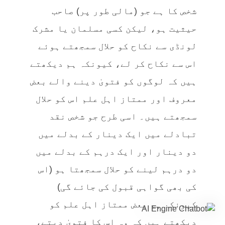
شخص کا ہے جو (مالی طور پر) صاحب
حیثیت ہو، لیکن کسی مسلمان یا مشرک
لونڈی سے نکاح کو حلال سمجھتے ہوئے
اس سے نکاح کر لے، کیونکہ ہم دیکھتے
ہیں کہ لوگوں کو فتویٰ دینے والے بعض
معروف اور ممتاز اہل علم اس کو حلال
سمجھتے ہیں۔ اسی طرح جو شخص نقد
تبادلے میں ایک دینار کے بدلے میں
دو دینار اور ایک درہم کے بدلے میں
دو درہم لینے کو حلال سمجھتا ہو (اس
کی بھی گواہی قبول کی جائے گی)
کیونکہ ہم بعض ممتاز اہل علم کو
دیکھتے ہیں کہ وہ اس کا فتویٰ دیتے،