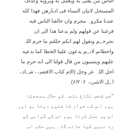
الناس من یفتی به ویعمل به ویرویه وکذلک
المستحل لاتیان النساء فی ادبارهن فهذا کله
عندنا مکروہ محرم وان خالفنا الناس فیه
فرغبنا عن قولهم ولم یدعنا هذا الی ان
نجرحہم ونقول لهم انکم حللتم ما حرم اللہ
واخطاتم لانہم یدعون علینا الخطا کما ندعیه
علیهم وینسبون من قال قولنا الی انه حرم ما
احل اللہ عز وجل (الام کتاب الاقضیۃ، شہادۃ
اہل الاشربۃ ۶/۲۰۶)
’’جو شخص نکاح متعہ کو حلال سمجھتا
ہو، ا س کے جواز کا فتویٰ دیتا ہو اور
اس پر عمل کرتا ہو، اس کی گواہی کو
رد نہیں کیا جائے گا۔ یہی حکم اس