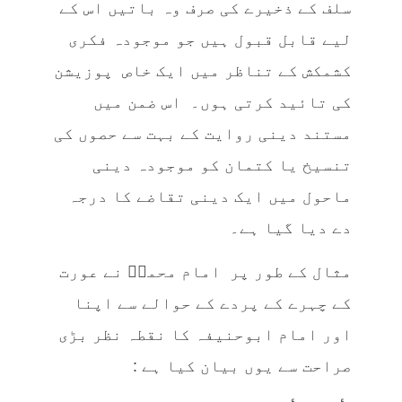
سلف کے ذخیرے کی صرف وہ باتیں اس کے
لیے قابل قبول ہیں جو موجودہ فکری
کشمکش کے تناظر میں ایک خاص پوزیشن
کی تائید کرتی ہوں۔ اس ضمن میں
مستند دینی روایت کے بہت سے حصوں کی
تنسیخ یا کتمان کو موجودہ دینی
ماحول میں ایک دینی تقاضے کا درجہ
دے دیا گیا ہے۔
مثال کے طور پر امام محمدؒ نے عورت
کے چہرے کے پردے کے حوالے سے اپنا
اور امام ابوحنیفہ کا نقطہ نظر بڑی
صراحت سے یوں بیان کیا ہے :