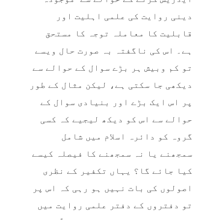
دینی روایت کی علمی اہلیت اور
قابلیت کا معاملہ توجہ کا مستحق
ہے۔ اس کی ناگفتہ بہ صورت حال ویسے
تو کم وبیش ہر بڑے سوال کے حوالے سے
دیکھی جا سکتی ہے، لیکن مثال کے طور
پر اس ایک بڑے اور بنیادی سوال کے
حوالے سے اس کو دیکھ لیجیے کہ کسی
گروہ کو دائرہ اسلام میں شامل
سمجھنے یا نہ سمجھنے کا فیصلہ کیسے
کیا جائے گا؟ یہاں تکفیر کے نظری
اصولوں کی بات نہیں ہو رہی کہ اس پر
تو دفتروں کے دفتر علمی روایت میں