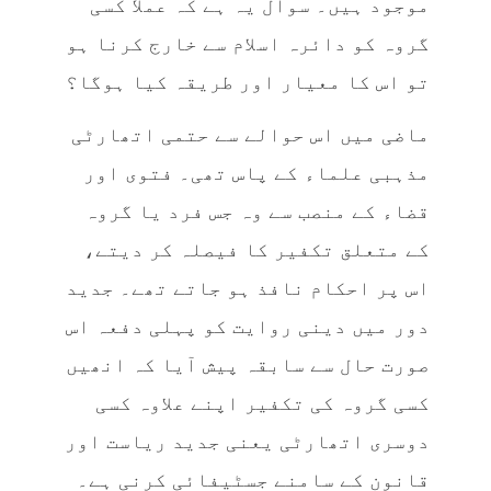
موجود ہیں۔ سوال یہ ہے کہ عملاً‌ کسی
گروہ کو دائرہ اسلام سے خارج کرنا ہو
تو اس کا معیار اور طریقہ کیا ہوگا؟
ماضی میں اس حوالے سے حتمی اتھارٹی
مذہبی علماء کے پاس تھی۔ فتوی اور
قضاء کے منصب سے وہ جس فرد یا گروہ
کے متعلق تکفیر کا فیصلہ کر دیتے،
اس پر احکام نافذ ہو جاتے تھے۔ جدید
دور میں دینی روایت کو پہلی دفعہ اس
صورت حال سے سابقہ پیش آیا کہ انھیں
کسی گروہ کی تکفیر اپنے علاوہ کسی
دوسری اتھارٹی یعنی جدید ریاست اور
قانون کے سامنے جسٹیفائی کرنی ہے۔