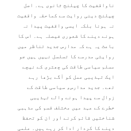
ناواقفیت کا چیلنج ثانوی ہے۔ اصل
چیلنج دینی روایت سے کماحقہ واقفیت
نہ ہونا بلکہ ایسی واقفیت پیدا نہ
ہونے دینے کا شعوری فیصلہ ہے۔ اس کا
باعث یہ ہے کہ مدارس جدید تناظر میں
روایتی مدرسے کا تسلسل نہیں ہیں جو
مسلم سیاسی طاقت کی چھتری کے نیچے
ایک تہذیبی عمل کو آگے بڑھا رہے
تھے۔ جدید مدارس، سیاسی طاقت کے
زوال سے پیدا ہونے والے تہذیبی
خطرے کے عہد میں مختلف قسم کی مذہبی
شناختیں قائم کرنے اور ان کو تحفظ
دینے کا کردار ادا کر رہے ہیں۔ علمی