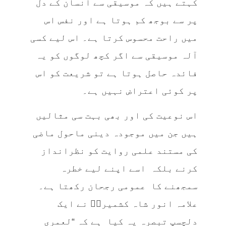
کہتے ہیں کہ موسیقی سے انسان کے دل
پر سے بوجھ کم ہوتا ہے اور نفس اس
میں راحت محسوس کرتا ہے۔ اس لیے کسی
آلہ موسیقی سے اگر کچھ لوگوں کو یہ
فائدہ حاصل ہوتا ہے تو شریعت کو اس
پر کوئی اعتراض نہیں ہے۔
اس نوعیت کی اور بھی بہت سی مثالیں
ہیں جن میں موجودہ دینی ماحول ماضی
کی مستند علمی روایت کو نظرانداز
کرنے بلکہ اسے اپنے لیے خطرہ
سمجھنے کا عمومی رجحان رکھتا ہے۔
علامہ انور شاہ کشمیریؒ نے ایک
دلچسپ تبصرہ یہ کیا ہے کہ “لعمری