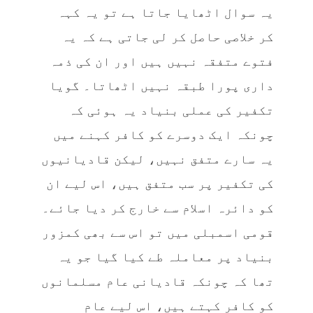
یہ سوال اٹھایا جاتا ہے تو یہ کہہ
کر خلاصی حاصل کر لی جاتی ہے کہ یہ
فتوے متفقہ نہیں ہیں اور ان کی ذمہ
داری پورا طبقہ نہیں اٹھاتا۔ گویا
تکفیر کی عملی بنیاد یہ ہوئی کہ
چونکہ ایک دوسرے کو کافر کہنے میں
یہ سارے متفق نہیں، لیکن قادیانیوں
کی تکفیر پر سب متفق ہیں، اس لیے ان
کو دائرہ اسلام سے خارج کر دیا جائے۔
قومی اسمبلی میں تو اس سے بھی کمزور
بنیاد پر معاملہ طے کیا گیا جو یہ
تھا کہ چونکہ قادیانی عام مسلمانوں
کو کافر کہتے ہیں، اس لیے عام