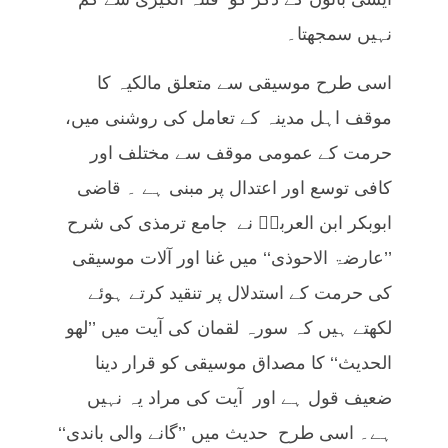
نہیں سمجھتا۔
اسی طرح موسیقی سے متعلق مالکیہ کا
موقف اہل مدینہ کے تعامل کی روشنی میں،
حرمت کے عمومی موقف سے مختلف اور
کافی توسع اور اعتدال پر مبنی ہے ۔ قاضی
ابوبکر ابن العربیؒ نے جامع ترمذی کی شرح
’’عارضۃ الاحوذی‘‘ میں غنا اور آلات موسیقی
کی حرمت کے استدلال پر تنقید کرتے ہوئے
لکھتے ہیں کہ سورہ لقمان کی آیت میں ’’لھو
الحدیث‘‘ کا مصداق موسیقی کو قرار دینا
ضعیف قول ہے اور آیت کی مراد یہ نہیں
ہے۔ اسی طرح حدیث میں ’’گانے والی باندی‘‘