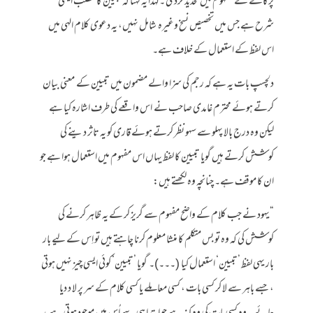
پر گائے کے مفہوم میں تحدید کردی ۔ لہذا یہ کہنا کہ تبیین کا مطلب ایسی
شرح ہے جس میں تخصیص نسخ وغیرہ شامل نہیں، یہ دعوی کلام الہی میں
اس لفظ کے استعمال کے خلاف ہے۔
دلچسپ بات یہ ہے کہ رجم کی سزا والے مضمون میں تبیین کے معنی بیان
کرتے ہوئے محترم غامدی صاحب نے اس واقعے کی طرف اشارہ کیا ہے
لیکن وہ درج بالا پہلو سے سہو نظر کرتے ہوئے قاری کو یہ تاثر دینے کی
کوشش کرتے ہیں گویا تبیین کا لفظ یہاں اس مفہوم میں استعمال ہوا ہے جو
ان کا موقف ہے۔ چنانچہ وہ لکھتے ہیں:
“یہود نے جب کلام کے واضح مفہوم سے گریز کر کے یہ ظاہر کرنے کی
کوشش کی کہ وہ تو بس متکلم کا منشا معلوم کرنا چاہتے ہیں تو اِس کے لیے بار
بار یہی لفظ ’تبیین‘ استعمال کیا (۔۔۔)۔ گویا ’تبیین‘ کوئی ایسی چیز نہیں ہوتی
، جسے باہر سے لا کر کسی بات ، کسی معاملے یا کسی کلام کے سر پر لا د دیا