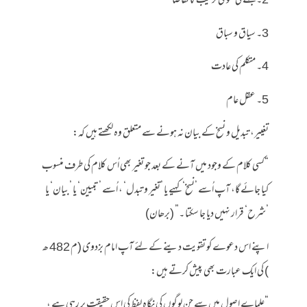
2۔ جملے کی نحوی ترکیب کا تقاضا
3۔ سیاق و سباق
4۔ متکلم کی عادت
5۔ عقل عام
تغییر، تبدیل و نسخ کے بیان نہ ہونے سے متعلق وہ لکھتے ہیں کہ:
“کسی کلام کے وجود میں آنے کے بعد جو تغیر بھی اُس کلام کی طرف منسوب
کیا جائے گا، آپ اُسے ’نسخ‘ کہیے یا ’تغیر و تبدل‘ ، اُسے ’تبیین‘ یا ’بیان‘ یا
’شرح‘ قرار نہیں دیا جا سکتا ۔” (برھان)
اپنے اس دعوے کو تقویت دینے کے لئے آپ امام بزدوی (م 482 ھ
) کی ایک عبارت بھی پیش کرتے ہیں:
“علماے اصول میں سے جن لوگوں کی نگاہ لفظ کی اِس حقیقت پر رہی ہے ،