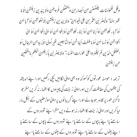
وَقُل لِّلْمُؤْمِنَاتِ يَغْضُضْنَ مِنْ أَبْصَارِهِنَّ وَيَحْفَظْنَ فُرُوجَهُنَّ وَلَا يُبْدِينَ زِينَتَهُنَّ إِلَّا مَا
ظَهَرَ مِنْهَا ۖ وَلْيَضْرِبْنَ بِخُمُرِهِنَّ عَلَىٰ جُيُوبِهِنَّ ۖ وَلَا يُبْدِينَ زِينَتَهُنَّ إِلَّا لِبُعُولَتِهِنَّ أَوْ آبَائِهِنَّ
أَوْ آبَاءِ بُعُولَتِهِنَّ أَوْ أَبْنَائِهِنَّ أَوْ أَبْنَاءِ بُعُولَتِهِنَّ أَوْ إِخْوَانِهِنَّ أَوْ بَنِي إِخْوَانِهِنَّ أَوْ بَنِي
أَخَوَاتِهِنَّ أَوْ نِسَائِهِنَّ أَوْ مَا مَلَكَتْ أَيْمَانُهُنَّ أَوِ التَّابِعِينَ غَيْرِ أُولِي الْإِرْبَةِ مِنَ الرِّجَالِ أَوِ
الطِّفْلِ الَّذِينَ لَمْ يَظْهَرُوا عَلَىٰ عَوْرَاتِ النِّسَاءِ ۖ وَلَا يَضْرِبْنَ بِأَرْجُلِهِنَّ لِيُعْلَمَ مَا يُخْفِينَ
مِن زِينَتِهِنَّ
ترجمہ: مومنہ عورتوں کو کہو کہ وہ بھی اپنی نگاہیں نیچی رکھیں اور اپنے اندیشہ
کی جگہوں کی حفاظت کریں اور اپنی زینت کی چیزوں کا اظہار نہ کریں مگر جو
ناگزیر طور پر ظاہر ہو جائے اور اپنے گریبانوں پر اپنی اوڑھنیوں کے بُکّل مار
لیا کریں اور اپنی زینت کا اظہار نہ ہونے دیں مگر اپنے شوہروں کے
سامنے یا اپنے باپوں کے سامنے یا اپنے شوہروں کے باپوں کے سامنے یا
اپنے بیٹوں کے سامنے یا اپنے شوہروں کے بیٹوں کے سامنے یا اپنے