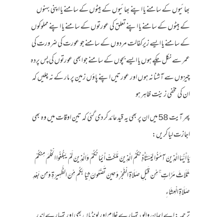
بھائیوں کے سامنے یا اپنے بھائیوں کے بیٹوں کے سامنے یا اپنی بہنوں
کے بیٹوں کے سامنے یا اپنے تعلق کی عورتوں کے سامنے یا اپنے مملوکوں
کے سامنے یا ایسے زیرکفالت مردوں کے سامنے جو عورت کی ضرورت کی
عمر سے نکل چکے ہوں یا ایسے بچوں کے سامنے جو ابھی عورتوں کی پس پردہ
چیزوں سے آشنا نہ ہوں اور عورتیں اپنے پاؤں زمین پر مار کے نہ چلیں کہ
ان کی مخفی زینت ظاہر ہو
پھر آیت 58 میں ان پر بھی یہ قید عائد کر دی گئی کہ تین اوقات میں وہ بھی
اجازت لیا کریں:
يَا أَيُّهَا الَّذِينَ آمَنُوا لِيَسْتَأْذِنكُمُ الَّذِينَ مَلَكَتْ أَيْمَانُكُمْ وَالَّذِينَ لَمْ يَبْلُغُوا الْحُلُمَ مِنكُمْ
ثَلَاثَ مَرَّاتٍ ۚ مِّن قَبْلِ صَلَاةِ الْفَجْرِ وَحِينَ تَضَعُونَ ثِيَابَكُم مِّنَ الظَّهِيرَةِ وَمِن بَعْدِ
صَلَاةِ الْعِشَاءِ
ترجمہ: اے ایمان والو، تمہارے غلام اور لونڈیاں بھی اور تمہارے اندر