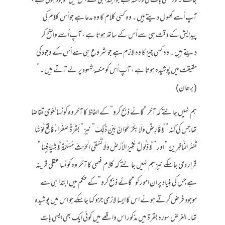
جائے ۔ وہ کسی بات کی وہ کنہ ہے جو ابتدا ہی سے اُس میں موجود ہوتی ہے ،
آپ اُسے کھول دیتے ہیں ۔ وہ کسی کلام کا وہ مدعا ہے جو اُس کلام کی
پیدایش کے وقت ہی سے اُس کے ساتھ ہوتا ہے ، آپ اُسے واضح کر
دیتے ہیں ۔ وہ کسی چیز کا وہ لازم ہے جو شروع ہی سے اُس کے وجود کی
حقیقت میں پوشیدہ ہوتا ہے ، آپ اُس کو منصۂ شہود پر لے آتے ہیں ۔”
(برھان)
ہم نہیں جانتے کہ آخر “گائے ذبح کرو” کے الفاظ کا آخر وہ کونسا لغوی تقاضا
تھا جس کی کنہ ” لَّا فَارِضٌ وَلَا بِكْرٌ عَوَانٌ بَيْنَ ذَٰلِكَ” نیز ” بَقَرَةٌ صَفْرَاءُ فَاقِعٌ لَّوْنُهَا
تَسُرُّ النَّاظِرِينَ ” اور ” لَّا ذَلُولٌ تُثِيرُ الْأَرْضَ وَلَا تَسْقِي الْحَرْثَ مُسَلَّمَةٌ لَّا شِيَةَ فِيهَا ”
قرار دی جاسکے نیز ہم نہیں جانتے کہ کلام فہمی کا آخر وہ کونسا عقلی قرینہ
ہے جس کی بنیاد پر ان امور کو “گائے ذبح کرو” کے حکم میں ابتدا ہی سے
موجود فرض کرتے ہوئے اس کا ایسا لازمی جزو کہا جاسکے جو اس میں پوشیدہ
تھا۔ الغرض سورہ بقرۃ میں مذکور اس واقعے میں کوئی ایک بھی ایسی بات