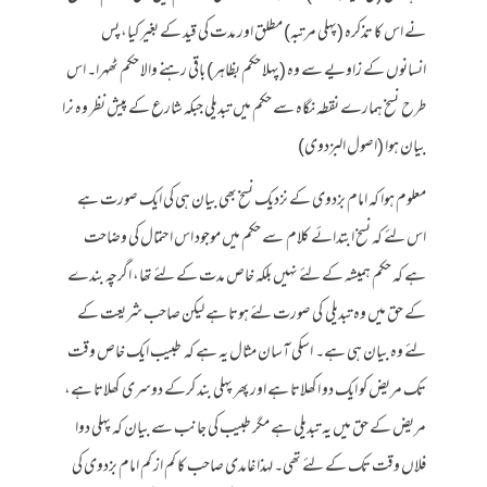
نے اس کا تذکرہ (پہلی مرتبہ) مطلق اور مدت کی قید کے بغیر کیا، پس
انسانوں کے زاویے سے وہ (پہلا حکم بظاہر) باقی رہنے والا حکم ٹھہرا۔ اس
طرح نسخ ہمارے نقطہ نگاہ سے حکم میں تبدیلی جبکہ شارع کے پیش نظر وہ نرا
بیان ہوا (اصول البزدوی)
معلوم ہوا کہ امام بزدوی کے نزدیک نسخ بھی بیان ہی کی ایک صورت ہے
اس لئے کہ نسخ ابتدائے کلام سے حکم میں موجود اس احتمال کی وضاحت
ہے کہ حکم ہمیشہ کے لئے نہیں بلکہ خاص مدت کے لئے تھا، اگرچہ بندے
کے حق میں وہ تبدیلی کی صورت لئے ہوتا ہے لیکن صاحب شریعت کے
لئے وہ بیان ہی ہے۔ اسکی آسان مثال یہ ہے کہ طبیب ایک خاص وقت
تک مریض کو ایک دو ا کھلاتا ہے اور پھر پہلی بند کرکے دوسری کھلاتا ہے،
مریض کے حق میں یہ تبدیلی ہے مگر طبیب کی جانب سے بیان کہ پہلی دوا
فلاں وقت تک کے لئے تھی۔ لہذا غامدی صاحب کا کم از کم امام بزدوی کی