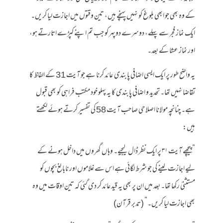
کے وہ بھی جو ابھی بلوغ کو نہیں پہنچے ہیں، تین وقتوں میں اجازت لیا کریں۔
ایک نماز فجر سے پہلے، دوسرے دوپہر کو جب تم اپنے کپڑے اتارتے ہو،
اور نماز عشا کے بعد۔
یہ واضح طور پر ایک ایسی اضافی پابندی عائد کرنا ہے جو آیت 31 کے الفاظ کا
تقاضا نہیں تھا۔ تحدید و اضافی پابندی کا یہ پہلو خود مکتب فراہی کو بھی قبول
ہے۔ چنانچہ مولانا اصلاحی صاحب آیت 58 کی تفسیر کرتے ہوئے لکھتے
ہیں:
” پیچھے آیت ۳۱ پر ایک نظر ڈال لیجیے۔ وہاں گھروں میں داخل ہونے کے
لیے اجازت لینے کی جو شرط لگائی ہے اس سے غلاموں اور نابالغ بچوں کو
مستثنیٰ رکھا تھا۔ بعد میں ان پر بھی یہ قید عائد کر دی گئی کہ تین اوقات میں وہ
بھی اجازت لیا کریں۔” (تدبر قرآن)