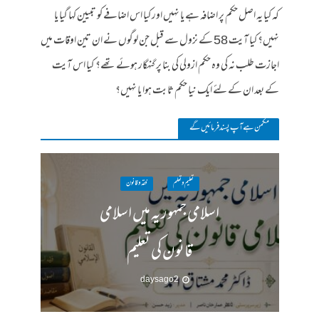
کہ کیا یہ اصل حکم پر اضافہ ہے یا نہیں اور کیا اس اضافے کو تبیین کہا گیا یا
نہیں؟ کیا آیت 58 کے نزول سے قبل جن لوگوں نے ان تین اوقات میں
اجازت طلب نہ کی وہ حکم ازولی کی بنا پر گنہگار ہوئے تھے؟ کیا اس آیت
کے بعد ان کے لئے ایک نیا حکم ثابت ہوا یا نہیں؟
مکمن ہےآپ پسند فرمائیں گے
تعلیم و تعلم
فقہ وقانون
اسلامی جمہوریہ میں اسلامی
قانون کی تعلیم
2 days ago