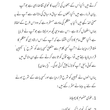
کرتے ہیں ؟ کیا اُس کے جملوں کی ترکیب کا نحوی تقاضا یہی ہے جو آپ
بیان فرما رہے ہیں ؟ کیا جملوں کے سیاق و سباق کی دلالت سے آپ نے یہ
معنی اخذ کیے ہیں ؟ کیا یہ متکلم کی عادت مستمرہ ہے کہ وہ اِس طرح کے الفاظ
جہاں استعمال کرتا ہے ، اِس سے وہی کچھ مراد لیتا ہے جو آپ نے فرمایا
ہے ؟ کیا عقل عام کا ناگزیر اقتضا ہے کہ آپ کے اِس ارشاد ہی کو متکلم کا
منشا قرار دیا جائے ؟ آپ کسی کلام سے متعلق کسی بات کو ’شرح‘ یا ’تبیین‘
قرار دینا چاہتے ہیں تو اپنے قول کو ثابت کرنے کے لیے ان دلائل میں
سے کوئی دلیل آپ کو لازماً پیش کرنی ہو گی ۔ ” (برھان)
یہاں انہوں نے تبیین کو شرح قرار دیا ہے اور کسی بات کے شرح ہونے
کے لئے یہ پیمانے مقرر کئے ہیں:
1۔لغوی مفہوم کا پھیلاؤ