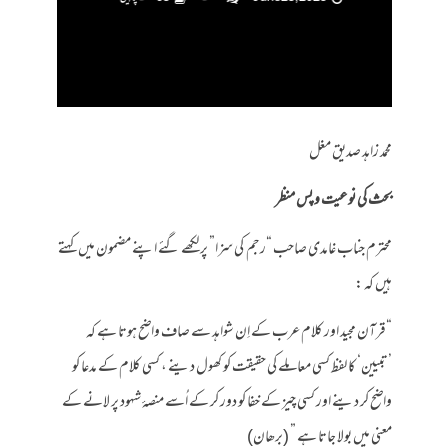
محمد زاہد صدیق مغل
بحث کی نوعیت و پس منظر
محترم جناب غامدی صاحب “رجم کی سزا” پر لکھے گئے اپنے مضمون میں کہتے
ہیں کہ :
“قرآن مجید اور کلام عرب کے اِن شواہد سے صاف واضح ہوتا ہے کہ
’تبیین‘ کا لفظ کسی معاملے کی حقیقت کو کھول دینے ، کسی کلام کے مدعا کو
واضح کر دینے اور کسی چیز کے خفا کو دور کر کے اُسے منصۂ شہود پر لانے کے
معنی میں بولا جاتا ہے ” (برھان)