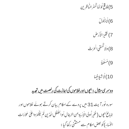
5) فَاقِعٌ لَّوْنُهَا تَسُرُّ النَّاظِرِينَ
6) لَّا ذَلُولٌ
7) تُثِيرُ الْأَرْضَ
8) وَلَا تَسْقِي الْحَرْثَ
9) مُسَلَّمَةٌ
10) لَّا شِيَةَ فِيهَا
دوسری مثال: بچوں اور غلاموں کی اجازت کی رخصت میں تحدید
سورہ نور آیت 31 میں پردے کے احکام بیان کرتے ہوئے غلاموں اور
نابالغ بچوں (غَيْرِ أُولِي الْإِرْبَةِ مِنَ الرِّجَالِ أَوِ الطِّفْلِ الَّذِينَ لَمْ يَظْهَرُوا عَلَىٰ عَوْرَاتِ
النِّسَاءِ)کو بعض احکام سے مستثنی رکھا گیا: