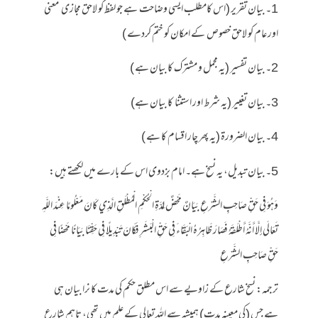
1۔ بیان تقریر (اس کامطلب ایسی وضاحت ہے جو لفظ کو لاحق مجازی معنی
اور عام کو لاحق خصوص کے امکان کو ختم کردے )
2۔ بیان تفسیر (یہ مجمل و مشترک کا بیان ہے )
3۔ بیان تغییر (یہ شرط اور استثنا کا بیان ہے)
4۔ بیان الضرورۃ (یہ پھر چار اقسام کا ہے )
5۔ بیان تبدیل، یہ نسخ ہے۔ امام بزدوی اس کے بارے میں لکھتے ہیں:
وَهُوَ فِي حَقِّ صَاحِبِ الشَّرْعِ بَيَانٌ مَحْضٌ لِمُدَّةِ الْحُكْمِ الْمُطْلَقِ الَّذِي كَانَ مَعْلُومًا عِنْدَ اللَّهِ
تَعَالَى إلَّا أَنَّهُ أَطْلَقَهُ فَصَارَ ظَاهِرُهُ الْبَقَاءَ فِي حَقِّ الْبَشَرِ فَكَانَ تَبْدِيلًا فِي حَقِّنَا بَيَانًا مَحْضًا فِي
حَقِّ صَاحِبِ الشَّرْعِ
ترجمہ: نسخ شارع کے زاویے سے اس مطلق حکم کی مدت کا نرا بیان ہی
ہے جس (کی معینہ مدت) ہمیشہ سے اللہ تعالی کے علم میں تھی، تاہم شارع