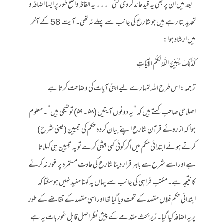
” بعد میں ان پر بھی یہ قید عائد کر دی گئی ” ۔۔۔ یہ الفاظ واضح طور پر ایسا اضافہ و
تحدید بتا رہے ہیں جو شارع کی جانب سے پہلے نہ تھی۔ آیت 58 کے آخر
میں ارشاد ہوا:
كَذَٰلِكَ يُبَيِّنُ اللَّهُ لَكُمُ الْآيَاتِ
ترجمہ: اس طرح اللہ تمہارے لیے اپنی آیات کی وضاحت کرتا ہے
اصلاحی صاحب کہتے ہیں کہ “یہ دونوں آیتیں (۵۸ ۔ ۵۹) توضیحی ہیں”۔ معلوم
ہوا کہ از روئے قرآن شارع اپنے بیان کردہ حکم کی تبیین (یعنی شرح)
کرتے ہوئے ابتدائی حکم میں اگر کوئی کمی بیشی کرے تو یہ تبیین ہی کہلاتا
ہے اور اسے شرح سے باہر قرار دینا شارع کی عادت مستمرہ پر غور نہ کرنے
کا نتیجہ ہے۔ مکتب فراہی کی جانب سے یہاں یہ کہنا مفید نہیں ہوسکتا کہ
ابتدائی حکم فلاں مقصد کے تحت دیا گیا تھا اور اسی مقصد کے تقاضے کے طور
پر یہ اضافہ کیا گیا۔ زیر بحث مقدمے کے پیش نظر اصل قابل غور بات یہ ہے