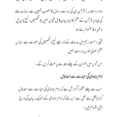
دوسرا مقدمہ: قرآن مجید کی رو سے رسول کا منصب تبیین ہے، لہذا حدیث
کی بنیاد پر قرآن کے حکم کا ایسا بیان قابل قبول نہیں جو تخصیص، نسخ یا تبدیل
وغیرہ کا مفہوم لئے ہو
نتیجہ: مسئلہ رجم میں حدیث کے ذریعے نسخ و تخصیص کی صورت ہے، لہذا یہ
حکم اصولی طور پر درست نہیں
اس تحریر میں ہم ان کے پہلے مقدمے پر بحث کریں گے۔
امام بزدوی کی عبارت سے استدلال
سب سے پہلے مختصراً گزارش ہے کہ امام بزدوی کی عبارت سے استدلال
کرنا بالکل بے محل ہے اس لئے کہ امام بزدوی کے نزدیک بیان کی درج
ذیل اقسام ہیں: