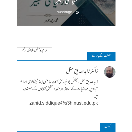
سیاسی تعبیر
1 week ago
تمام پوسٹس ملاحظہ کیجے
مصنف کے بارے
ڈاکٹر زاہد صدیق مغل
زاہد صدیق مغل، نیشنل یونیورسٹی آف سائنس اینڈ ٹیکنالوجی اسلام
آباد میں معاشیات کے استاذ اور متعدد تحقیقی کتابوں کے مصنف
ہیں۔
zahid.siddique@s3h.nust.edu.pk
ا کمنٹ