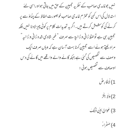
نہیں جو غامدی صاحب کے نظریہ تبیین کے حق میں جاتی ہو اور اسی لئے
استدلال کی اس کمی کو محترم غامدی صاحب خوبصورت الفاظ کے چناؤ سے پر
کرنے کی کوشش کرتے ہیں۔ اگر یہ تحدیدات کلام پر کوئی چیز لادنا نہیں بلکہ
تبیین ہی ہے تو لفظ زانی و زانیۃ سے صرف “غیر شادی شدہ زانی و زانیہ”
مراد لیتے ہوئے اسے تبیین کہنا بہت آسان ہے کہ وہاں صرف ایک
وصف سے تخصیص کی گئی ہے جبکہ گائے والے واقعے میں گائے کی دس
اوصاف سے تخصیص ہوئی:
1) لَّا فَارِضٌ
2) وَلَا بِكْرٌ
3) عَوَانٌ بَيْنَ ذَٰلِكَ
4) صَفْرَاءُ