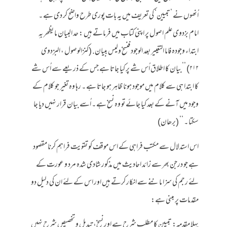
اُنھوں نے ’تبیین‘ کی تعریف میں یہ بات پوری طرح واضح کر دی ہے ۔
امام بزدوی علم اصول پر اپنی کتاب میں فرماتے ہیں : حد البیان ما یظھر بہٖ
ابتداء وجودہ فاما التغییر بعد الوجود فنسخ ولیس ببیان. (کنزالوصول ، البزدوی
۲۱۲) ’’بیان کا اطلاق اُس شے پر کیا جاتا ہے جس کے ذریعے سے اُس شے
کا ابتدا ہی سے کلام میں موجود ہونا ظاہر ہو جاتا ہے ۔ رہا وہ تغیر جو کلام کے
وجود میں آنے کے بعد کیا جائے تو وہ نسخ ہے ۔ اُسے بیان قرار نہیں دیا جا
سکتا ۔ ‘‘ (برھان)
اس استدلال سے مکتب فراہی کے اس موقف کو تقویت فراہم کرنا مقصود
ہے جو درجن بھر سے زائد احادیث میں مذکور شادی شدہ مرد و عورت کے
لئے رجم کی سزا ماننے سے انکار کرتے ہیں اور اس کے لئے ان کی دلیل دو
مقدمات پر مبنی ہے:
پہلا مقدمہ: تبیین کا مطلب شرح ہے اور نسخ، تبدیل و تخصیص شرح نہیں