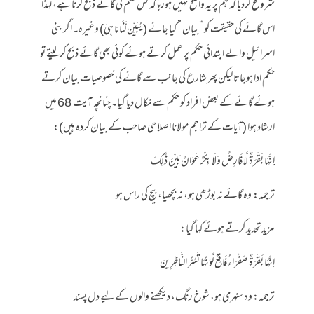
شروع کردیا کہ ہم پر یہ واضح نہیں ہورہا کہ کس قسم کی گائے ذبح کرنا ہے، لہذا
اس گائے کی حقیقت کو “بیان ” کیا جائے (يُبَيِّن لَّنَا مَا هِيَ) وغیرہ۔ اگر بنی
اسرائیل والے ابتدائی حکم پر عمل کرتے ہوئے کوئی بھی گائے ذبح کرلیتے تو
حکم ادا ہوجاتا لیکن پھر شارع کی جانب سے گائے کی خصوصیات بیان کرتے
ہوئے گائے کے بعض افراد کو حکم سے نکال دیا گیا۔ چنانچہ آیت 68 میں
ارشاد ہوا (آیات کے تراجم مولانا اصلاحی صاحب کے بیان کردہ ہیں):
إِنَّهَا بَقَرَةٌ لَّا فَارِضٌ وَلَا بِكْرٌ عَوَانٌ بَيْنَ ذَٰلِكَ
ترجمہ: وہ گائے نہ بوڑھی ہو، نہ بچھیا، بیچ کی راس ہو
مزید تحدید کرتے ہوئے کہا گیا:
إِنَّهَا بَقَرَةٌ صَفْرَاءُ فَاقِعٌ لَّوْنُهَا تَسُرُّ النَّاظِرِينَ
ترجمہ: وہ سنہری ہو، شوخ رنگ، دیکھنے والوں کے لیے دل پسند