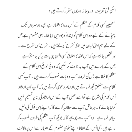
اسکی فنی تعریف اور پیمانہ وہ یوں مقرر کرتے ہیں:
“تبیین کسی کلام کے متکلم کے اُس مدعا کا اظہار ہے جسے دوسروں تک
پہنچانے کے لیے وہ اِس کلام کو ابتداءً وجود میں لایا تھا۔ یہی مفہوم ہے جس
کے لیے ہم اپنی زبان میں لفظ ’شرح‘ بولتے ہیں ۔ شرح بس شرح ہے ۔
ہر شخص جانتا ہے کہ اِس لفظ کا اطلاق کسی ایسی ہی بات پر کیا جا سکتا ہے
جس کے بارے میں آپ یہ ثابت کر سکیں کہ وہ فی الواقع اُس کلام کے
متکلم کا منشا ہے جس کی طرف آپ وہ بات منسوب کر رہے ہیں ۔ آپ کسی
کلام سے متعلق کچھ فرماتے ہیں او رپھر دعویٰ کرتے ہیں کہ آپ کا یہ ارشاد
اُس کلام کی شرح ہے تو اِسے محض آپ کے اِس ارشاد کی بنا پر تسلیم نہیں
کر لیا جائے گا ۔ ہر عاقل آپ سے مطالبہ کرے گا کہ اپنے اِس قول کی دلیل
بیان فرمائیے ۔ وہ آپ سے پوچھے گا کہ جو کچھ آپ متکلم کی طرف منسوب کر
رہے ہیں ، کیا اُس کے الفاظ اپنے لغوی مفہوم کے اعتبار سے اِس پر دلالت