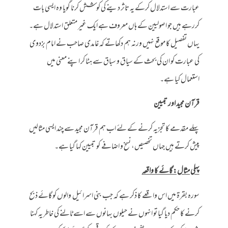
عبارت سے استدلال کرکے یہ تاثر دینے کی کوشش کرنا گویا وہ ایسی بات
کررہے ہیں جو اصولیین کے ہاں معروف ہے ایک غیر متعلق استدلال ہے۔
یہاں تفصیل کا موقع نہیں ورنہ ہم دکھاتے کہ غامدی صاحب نے امام بزدوی
کی عبارت کو ان کی بحث کے سیاق و سباق سے ہٹا کر اپنے معنی میں
استعمال کیا ہے۔
قرآن مجید اور تبیین
پہلے مقدمے کا تجزیہ کرنے کے لئے اب ہم قرآن مجید سے چند ایسی مثالیں
پیش کرتے ہیں جہاں تخصیص، نسخ و اضافے کو تبیین کہا گیا ہے۔
پہلی مثال: گائے کا واقعہ
سورہ بقرۃ میں اس واقعے کا ذکر ہے کہ جب بنی اسرائیل والوں کو گائے ذبح
کرنے کا حکم دیا گیا تو انہوں نے حیلوں بہانوں سے اسے ٹالنے کی خاطر یہ کہنا