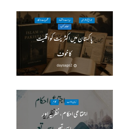
تاریخ / جغرافیہ
سیاست واقتصاد
شخصیات وافکار
مطالعہ کتب
پاکستان میں اکثریت کو اقلیت
کا خوف
2 days ago
زبان وادب
کلام
اجتماعی احکام، نظریہ اور