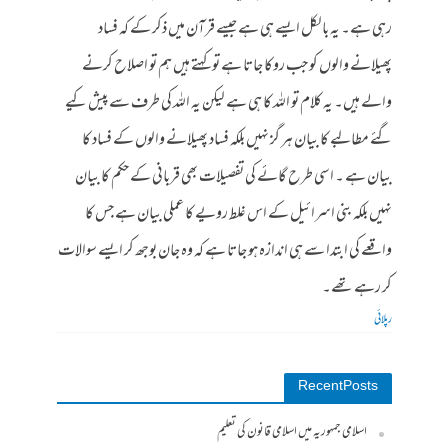
رہی ہے۔ یہ بالکل ایسے ہی ہے جیسے قرآن میں ذکر کے کہ فساد
پھیلانے والوں کو جب روکا جاتا ہے تو کہتے ہیں ہم تو اصلاح کرنے
والے ہیں۔ یہ کلام تو اللہ کا ہی ہے لیکن یہ اللہ کی طرف سے پیش کیے
گئے مطالبے کا بیان ہر گز نہیں بلکہ فساد پھیلانے والوں کے فساد کا
بیان ہے ۔ اسی طرح گائے کی تفصیلات بھی قربانی کے حکم کا بیان
نہیں بلکہ بنی اسرائیل کے اس غلط رویے کا عملی بیان ہے جس کا
واقعے کی ابتدا سے ہی اندازہ ہو جاتا ہے کہ وہ جان بوجھ کر ایسے سوالات
کر رہے تھے۔
رپلائی
Recent Posts
اسلامی جمہوریہ میں اسلامی قانون کی تعلیم