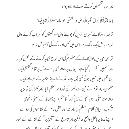
پھر مزید تخصیص کرتے ہوئے ارشاد ہوا:
إِنَّهَا بَقَرَةٌ لَّا ذَلُولٌ تُثِيرُ الْأَرْضَ وَلَا تَسْقِي الْحَرْثَ مُسَلَّمَةٌ لَّا شِيَةَ فِيهَا ۚ
ترجمہ: وہ گائے کمیری، زمین کو جوتنے والی اور کھیتوں کو سیراب کرنے والی
نہ ہو، بالکل یک رنگ ہو، اس میں کسی اور رنگ کی آمیزش نہ ہو
قرآن مجید میں لفظ گائے کے مفہوم کی اس طرح تقیید کرنے کے عمل کو بار
بار “تبیین ” قرار دیا گیا ہے۔ یہاں یہ بات بھی یاد رہے کہ یہ تمام گفتگو ایک
ہی مجلس میں نہیں ہوئی تھی بلکہ پہلے اللہ نے اپنے پیغمبر کے ذریعے ایک
حکم دیا، پھر قوم نے نبی سے تکرار کی تو دوسرا حکم آیا، پھر تکرار کی تو مزید
وضاحت آئی۔ پس “گائے ذبح کرو” کا حکم اپنے الفاظ کے معنی، نحوی
ترکیب، سیاق کلام ، متکلم کی عادت اور عقل عام کے تقاضوں کی رو سے
اپنے مدعا پر بالکل واضح تھا لیکن پھر شارع نے “تبیین ” کے تقاضے کے طور