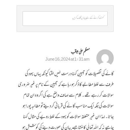
کمنٹ کرنے کے لیے یہاں کلک کریں
معظم علی ثاقب
June 16, 2024 at 1:31 am
گائے کی تفصیلات کو تبیین کہنا درست نہیں لگتا کیونکہ یہاں یہود کی
طرف سے غلط مطالبے کا ذکر ہو رہا ہے کہ تبیین کے نام پر غیر ضروری
سوالات کر رہے تھے۔ کلام سے صاف واضح ہے کی اگر وہ ان تمام
سوالات کی جگہ ایک مناسب گائے کی قربانی کر دیتے تو مطالبہ پورا ہو
جاتا۔ لہذا ان غیر متعلقہ سوالات کو یہود کے غلط رویے کی مثال کہنا
چاہیے نہ کہ اللہ تعالٰی کا منشا جسے بیان کی صورت دینے کی کوشش ہو