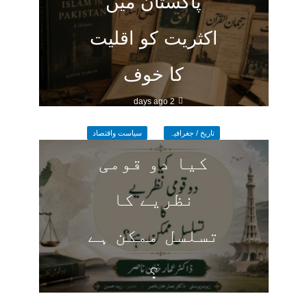
پاکستان میں
اکثریت کو اقلیت
کا خوف
2 days ago
تاریخ / جغرافیہ
سیاست واقتصاد
کیا دو قومی
نظریے کا
تسلسل ممکن ہے
؟
3 days ago