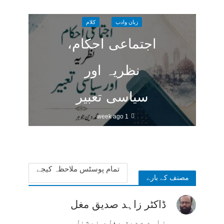
زبان وادب
کلام
اجتماعی احکام،
نظریہ اور
سیاسی تعبیر
1 week ago
تمام پوسٹس ملاحظہ کیجے
مصنف کے بارے
ڈاکٹر زاہد صدیق مغل
زاہد صدیق مغل، نیشنل