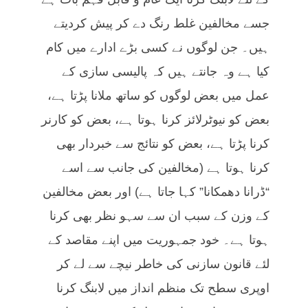
جسے مخالفین غلط رنگ دے کر پیش کردیتے
ہیں۔ جن لوگوں نے کسی بڑے ادارے میں کام
کیا ہے وہ جانتے ہیں کہ پالیسی سازی کے
عمل میں بعض لوگوں کو ساتھ ملانا پڑتا ہے،
بعض کو نیوٹرلائز کرنا ہوتا ہے، بعض کو کارنر
کرنا پڑتا ہے، بعض کو نتائج سے خبردار بھی
کرنا ہوتا ہے (مخالفین کی جانب سے اسے
“ڈرانا دھمکانا” کہا جاتا ہے) اور بعض مخالفین
کے وزن کے سبب ان سے سہو نظر بھی کرنا
ہوتا ہے۔ خود جمہوریت میں اپنے مقاصد کے
لئے قانون سازنی کی خاطر نیچے سے لے کر
اوپری سطح تک منظم انداز میں لابنگ کرنا