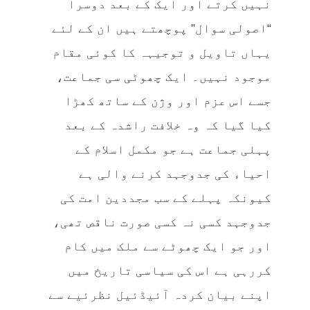
نہیں کرتے اور ایک کے بعد دوسرا
“اصولی سوال” پوچھتے ہیں ان کے لئے
یہاں تاویل و توجیہہ کا کوئی مقام
موجود نہیں۔ ایک چھوٹی سی جماعت،
جسے اس عزم اور وژن کے ساتھ کھڑا
کیا گیا کہ وہ خلافت راشدہ کے بعد
پہلی جماعت ہے جو مکمل اسلام کے
احیاء کی جدوجہد کرنے والی ہے
کیونکہ پہلے کے سب مجددین امت کی
جدوجہد کسی نہ کسی صورت ناقص تھی،
اور جو ایک چھوٹے سے ملک میں کام
کررہی ہے اس کی سیاسی تاریخ میں
اپنے بیان کردہ آئیڈئیل نظرئیے سے