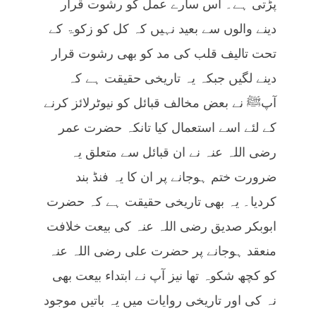
پڑتی ہے۔ اس سارے عمل کو رشوت قرار
دینے والوں سے بعید نہیں کہ کل کو زکوۃ کے
تحت تالیف قلب کی مد کو بھی رشوت قرار
دینے لگیں جبکہ یہ تاریخی حقیقت ہے کہ
آپﷺ نے بعض مخالف قبائل کو نیوٹرلائز کرنے
کے لئے اسے استعمال کیا تانکہ حضرت عمر
رضی اللہ عنہ نے ان قبائل سے متعلق یہ
ضرورت ختم ہوجانے پر ان کا یہ فنڈ بند
کردیا۔ یہ بھی تاریخی حقیقت ہے کہ حضرت
ابوبکر صدیق رضی اللہ عنہ کی بیعت خلافت
منعقد ہوجانے پر حضرت علی رضی اللہ عنہ
کو کچھ شکوہ تھا نیز آپ نے ابتداء بیعت بھی
نہ کی اور تاریخی روایات میں یہ باتیں موجود