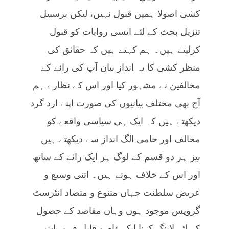
کشی اصولا ہمیں قبول نہیں، لیکن برسبیل
تنزیل بحث کے لئے ایسی روایات کو قبول
کرلیتے ہیں۔ ہم کہتے ہیں کہ حقائق کی
منظر کشی کا یہ انداز بیان آپ کی رائے کے
مخالفین نے مشہور کیا اور اس کے نظارے ہم
آج بھی مختلف بیانیوں کی صورت اپنے ارد گرد
دیکھتے ہیں کہ ایک ہی سیاسی واقعے کو
مخالف اور حامی الگ انداز سے دیکھتے ہیں
نیز ہر دو قسم کے لوگ ہر ایک رائے کے ساتھ
اور اس کے خلاف ہوتے ہیں۔ اتنی وسیع و
عریض سلطنت جہاں متنوع و متضاد انٹرسٹ
گروپس موجود ہوں وہاں مقاصد کے حصول
کے لئے لابنگ کرنا ایک عام و قابل فہم بات ہے