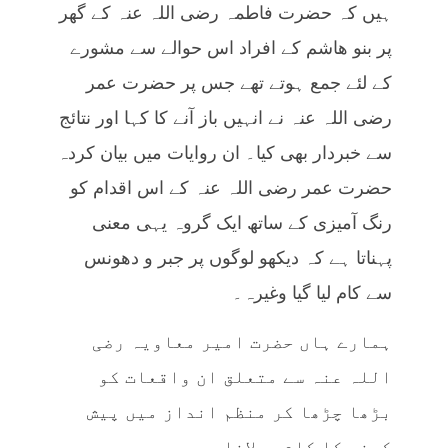
ہیں کہ حضرت فاطمہ رضی اللہ عنہ کے گھر
پر بنو ھاشم کے افراد اس حوالے سے مشورے
کے لئے جمع ہوتے تھے جس پر حضرت عمر
رضی اللہ عنہ نے انہیں باز آنے کا کہا اور نتائج
سے خبردار بھی کیا۔ ان روایات میں بیان کردہ
حضرت عمر رضی اللہ عنہ کے اس اقدام کو
رنگ آمیزی کے ساتھ ایک گروہ یہی معنی
پہناتا ہے کہ دیکھو لوگوں پر جبر و دھونس
سے کام لیا گیا وغیرہ۔
ہمارے ہاں حضرت امیر معاویہ رضی
اللہ عنہ سے متعلق ان واقعات کو
بڑھا چڑھا کر منظم انداز میں پیش
کرنے کا کام مولانا مودودی رحمہ