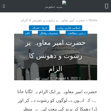
Home
»
حضرت امیر معاویہ پر رشوت و دھونس کا الزام
اسلامی فکری روایت
تاریخ / جغرافیہ
تہذیبی مطالعات
شخصیات وافکار
کلام
حضرت امیر معاویہ پر
رشوت و دھونس کا
الزام
August 4, 2023
کمنت کیجے
16 منٹ چاہیں
حضرت امیر معاویہ پر ایک الزام یہ لگایا جاتا
ہے کہ انہوں نے لوگوں کو رشوت دے کر اور
ڈرا دھمکا کر یزید کی بیعت لی۔ یہ منظر