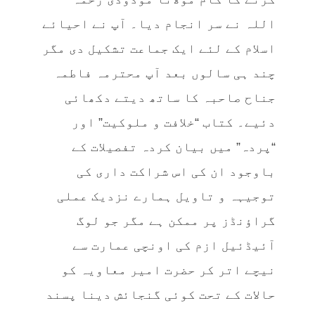
اللہ نے سر انجام دیا۔ آپ نے احیائے
اسلام کے لئے ایک جماعت تشکیل دی مگر
چند ہی سالوں بعد آپ محترمہ فاطمہ
جناح صاحبہ کا ساتھ دیتے دکھائی
دئیے۔ کتاب “خلافت و ملوکیت” اور
“پردہ” میں بیان کردہ تفصیلات کے
باوجود ان کی اس شراکت داری کی
توجیہہ و تاویل ہمارے نزدیک عملی
گراؤنڈز پر ممکن ہے مگر جو لوگ
آئیڈئیل ازم کی اونچی عمارت سے
نیچے اتر کر حضرت امیر معاویہ کو
حالات کے تحت کوئی گنجائش دینا پسند