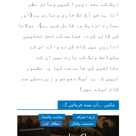
ایک کے بعد دوسرا کمپرومائز نظر
آتا ہے جو آج تک جاری و ساری ہے (اور
ہمارے نزدیک وہ قابل فہم ہے)۔ مولانا
کی قائم کردہ جماعت کے تحت تعلیمی
اداروں میں کام کرنے والے اس کے
سٹوڈنٹ ونگ کے بارے میں ان کے
مخالفین کی جانب سے کیا یہ مشہور
نہیں کہ یہ لوگ دھونس و زبردستی سے
کام لیتے ہیں؟
مکمن ہےآپ پسند فرمائیں گے
تاریخ / جغرافیہ
سیاست واقتصاد
شخصیات وافکار
مطالعہ کتب