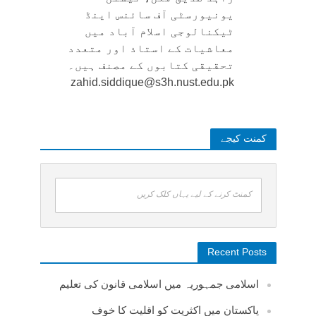
یونیورسٹی آف سائنس اینڈ
ٹیکنالوجی اسلام آباد میں
معاشیات کے استاذ اور متعدد
تحقیقی کتابوں کے مصنف ہیں۔
zahid.siddique@s3h.nust.edu.pk
کمنت کیجے
کمنٹ کرنے کے لیے یہاں کلک کریں
Recent Posts
اسلامی جمہوریہ میں اسلامی قانون کی تعلیم
پاکستان میں اکثریت کو اقلیت کا خوف