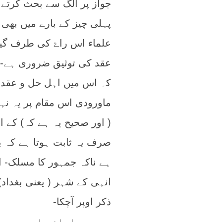
جواز پر الگ سے بحث کرتے ہ
پہلی چیز کے بارے میں بھی
علماء اس راۓ کی طرف گیے 
عقد کی توثیق ضروری ہے- ل
کہ اس میں اہل حل و عقد ک
ماورودی اس مقام پر یہ نہ
( اور صحیح یہ ہے کہ) کے 
صرف یہ ثابت ہوتا ہے کہ ی
ہے ناکہ جمہور کا مسلک- 
انہی کے شہر ( یعنی بغداد
ذکر اوپر آچکا-
پھر جب امام ماورودی بی