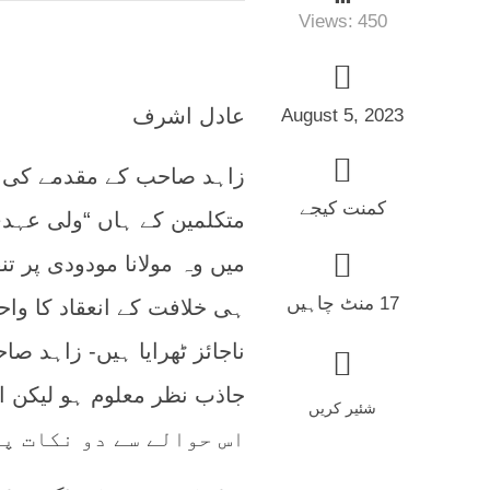
Views:
450
عادل اشرف
August 5, 2023
زاہد صاحب کے مقدمے کی ع
کمنت کیجے
متکلمین کے ہاں “ولی عہدی
میں وہ مولانا مودودی پر 
17 منٹ چاہیں
ہی خلافت کے انعقاد کا واح
ناجائز ٹھرایا ہیں- زاہد صا
جاذب نظر معلوم ہو لیکن ا
شئیر کریں
اس حوالے سے دو نکات پر