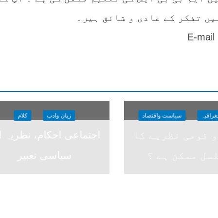
یں تفکر کے عادی و شائق ہیں۔
E-mail
جغرافیہ
سیاست واقتصاد
زبان وادب
کلام
و قومی نظریے کا
اجتماعی احکام، نظریہ ا
سل ممکن ہے ؟
سیاسی تعبیر