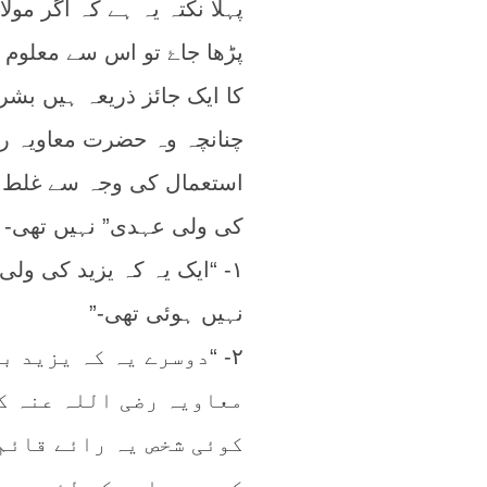
پہلا نکتہ یہ ہے کہ اگر مو
پڑھا جاۓ تو اس سے معلوم ہ
کا ایک جائز ذریعہ ہیں بشر
چنانچہ وہ حضرت معاویہ 
استعمال کی وجہ سے غلط نہ
کی ولی عہدی” نہیں تھی- مو
۱- “ایک یہ کہ یزید کی ول
نہیں ہوئی تھی-”
۲- “دوسرے یہ کہ یزید 
معاویہ رضی اللہ عنہ ک
کوئی شخص یہ رائے قائم