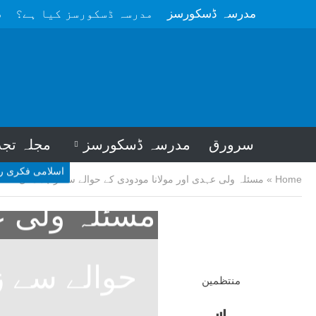
مدرسہ ڈسکورسز
مدرسہ ڈسکورسز کیا ہے؟
م
سرورق
مدرسہ ڈسکورسز
مجلہ تجد
اسلامی فکری ر
Home
»
مسئلہ ولی عہدی اور مولانا مودودی کے حوالے سے زاہد مغل صاح
مسئلہ ولی ع
حوالے سے 
منتظمین