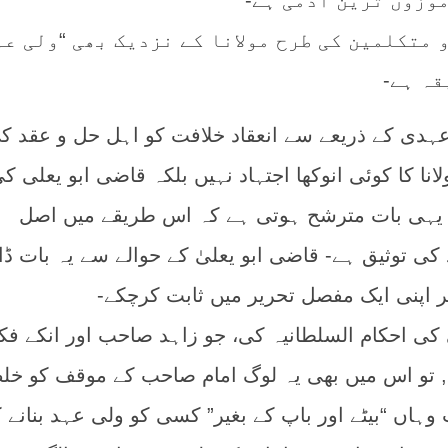
وزوں ترین آدمی ہے-”
 متکلمین کی طرح مولانا کے نزدیک بھی “ولی عہ
قہ ہے-
عہدی کے ذریعے سے انعقاد خلافت کو اہل حل و عقد ک
نا کا کوئی انوکھا اجتہاد نہیں بلکہ قاضی ابو یعلی ک
ی یہی بات مترشح ہوتی ہے کہ اس طریقے میں اصل
ی توثیق ہے- قاضی ابو یعلیٰ کے حوالے سے یہ بات ڈا
اپنی ایک مفصل تحریر میں ثابت کرچکے-
کی احکام السلطانیہ کی، جو زاہد صاحب اور انکے ف
, تو اس میں بھی یہ لوگ امام صاحب کے موقف کو خل
ہاں “بیٹے اور باپ کے بغیر” کسی کو ولی عہد بنانے 