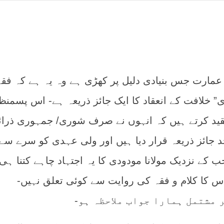
فہمی کا ازالہ
مارت جس بنیادی دلیل پر کھڑی ہے وہ یہ ہے کہ فقہ
” خلافت کے انعقاد کا ایک جائز ذریعہ ہے- اس پسمنظ
تنقید کرتے ہیں کہ انہوں نے صرف شوری/ جمہوری ذرائ
د جائز ذریعہ قرار دیا ہیں اور ولی عہدی کو سرے سے
حب کے نزدیک مولانا مودودی کا یہ اجتہاد چاہے کتنا ہی
س کا کلام و فقہ کی روایت سے کوئی تعلق نہیں-
 مشتمل ہمارا جواب ملاحظہ ہو-