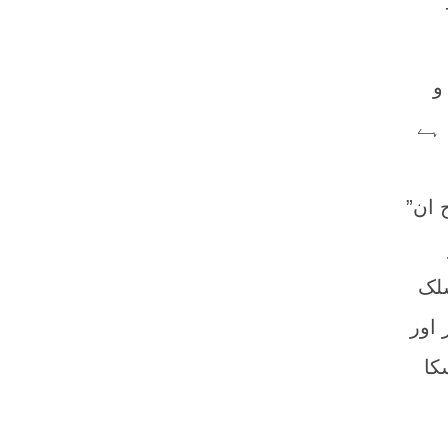
و
 ہے
 ان”
سلک
اور
کا