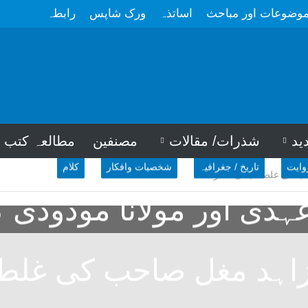
وضوعات اور مباحث
اساتذہ
ورک شاپس
رابطہ
ید
شذرات/ مقالات
مصنفین
مطالعہ کتب
وایت
تاریخ / جغرافیہ
شخصیات وافکار
کلام
ب کی غلط فہمی کا ازالہ
ہدی اور مولانا مودودی ک
زاہد مغل صاحب کی غلط