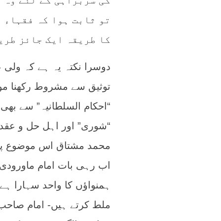
کی سربراہی کے لئے وہ م
تو ثابت ہوا کہ فقہاء و
کا طریقہ ایک جائز طری
دوسرا نکتہ یہ ہے کہ ولی 
توثیق سے مشروط رکھنا مولا
“احکام السلطانیہ” سے بھ
“شوری” اور اہل حل و عقد ک
محمد مشتاق اس موضوع پر 
اب رہی بات امام ماورودی 
ہمنواؤں کا واحد سہارا ہے
ملط کرتے ہیں- امام صاحب و