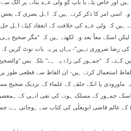
یں اور خاص یٹے یا باپ کو ولی عہد بنانے پر الگ سے-
 وہ اسی امر کا ذکر کرتے ہیں کہ اہل بصری کے بعض
ہیں کہ ولی عہد کی خلافت کے انعقاد کیلۓ اہل حل 
یکن اسکے معاً بعد وہ لکھتے ہیں کہ “مگر صحیح یہی
ی رضا ضروری نہیں”- یہاں پر یہ بات نوٹ کریں کہ
یں کہتے کہ “جمہور کی راۓ یہ ہے” بلکہ بس “والصحیح
الفاظ استعمال کرتے ہیں- ان الفاظ سے قطعی طور پر
ہ ماورودی یا انکے حلقے کے علماء کے نزدیک صحیح م
اسکے جمہور کے مسلک ہونے کی نفی انہی کے ہمعصر 
) کے عالم قاضی ابویعلٰی کی کتاب سے ہوجاتی ہے، جس
ٹے یا باپ کو ولی عہد بنانے کی بحث الگ سے