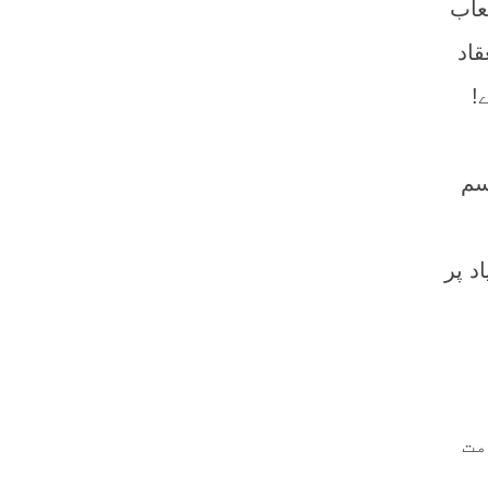
عاب
قاد
!
سم
د پر
مت