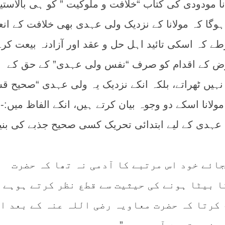
لانا مودودی کی کتاب “خلافت و ملوکیت ” کو ہی بالاستی
وگا کہ مولانا کے نزدیک ولی عہدی بھی خلافت کے انع
طے کہ اسکی تائید اہل حل و عقد اور آزادنہ بیعت کرے
رض کے اقدام کو صرف “نفس ولی عہدی” کے حق کے
یں ٹھراتے، بلکہ انکے نزدیک یہ ولی عہدی “صحیح ق
لانا اسکے دو وجوہ بیان کرتے ہیں، انکے الفاظ میں:-
ی عہدی کے لیے ابتدائی تحریک کسی صحیح جذبے کی بنیا
بجائے خود اس مرتبے کا آدمی نہ تھا کہ حضرت
ا بیٹا ہونے کی حیثیت سے قطع نظر کرتے ہوہے
 کرتا کہ حضرت معاویہ رضی اللہ عنہ کے بعد ا