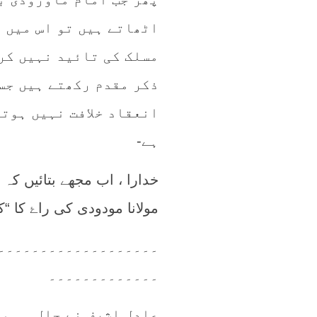
اٹھاتے ہیں تو اس میں و
مسلک کی تائید نہیں کرت
ذکر مقدم رکھتے ہیں جس
انعقاد خلافت نہیں ہوتا
ہے-
خدارا ، اب مجھے بتائیں ک
مولانا مودودی کی راۓ کا “
۔۔۔۔۔۔۔۔۔۔۔۔۔۔۔۔۔۔۔
۔۔۔۔۔۔۔۔۔۔۔۔۔
عادل اشرف نے حال ہی می