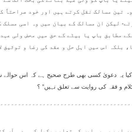
ہ تین مسالک نقل کرتے ہیں اور خود صراحتاً ک
ے- لیکن ان مسالک کے بیان میں وہ اسی مسلک ک
کے مطابق باپ یا بیٹے کے حق میں محض ولی عہدی
، بلکہ اس میں اہل حل و عقد کی رضا و توثیق ل
ہ کیا یہ دعویٰ کسی بھی طرح صحیح ہے کہ اس حوالے 
کلام و فقہ کی روایت سے تعلق نہیں” ؟
۔۔۔۔۔۔۔۔۔۔۔۔۔۔۔۔۔۔۔۔۔۔۔۔۔۔۔۔۔۔۔۔۔۔۔۔۔
ں ایم بی بی ایس کی تعلیم مکمل کی ہے ۔ آپ کت