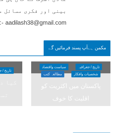
بینی اور فکری مسائل م
 :- aadilash38@gmail.com
مکمن ہےآپ پسند فرمائیں گے
تاریخ / جغرافیہ
سیاست واقتصاد
تاریخ / 
شخصیات وافکار
مطالعہ کتب
کیا د
پاکستان میں اکثریت کو
تسل
اقلیت کا خوف