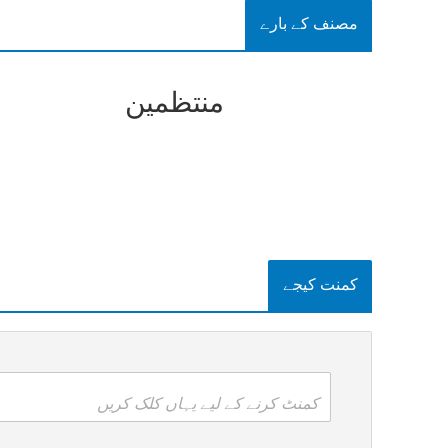
مصنف کے بارے
منتظمین
کمنت کیجے
کمنٹ کرنے کے لیے یہاں کلک کریں