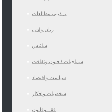
تہذیبی مطالعات
زبان وادب
سائنس
سماجیات / فنون وثقافت
سیاست واقتصاد
شخصیات وافکار
فقہ وقانون