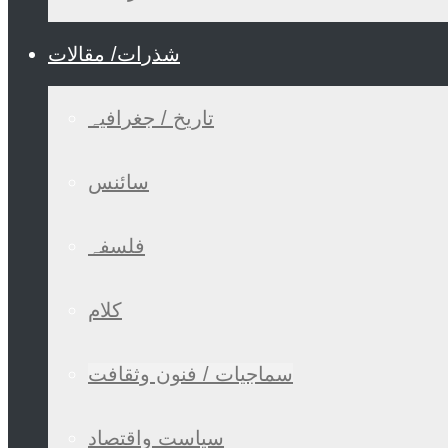
شذرات/ مقالات
تاریخ / جغرافیہ
سائنس
فلسفہ
کلام
سماجیات / فنون وثقافت
سیاست واقتصاد