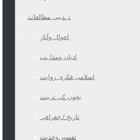
تہذیبی مطالعات
احوال وآثار
ادیان ومذاہب
اسلامی فکری روایت
بچوں کی تربیت
تاریخ / جغرافیہ
تفسیر وحدیث