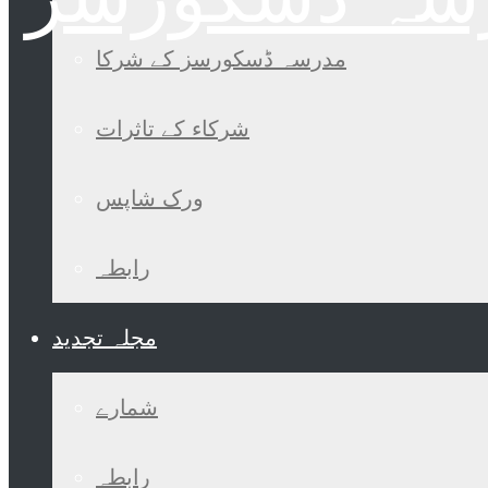
مدرسہ ڈسکورسز کے شرکا
شرکاء کے تاثرات
ورک شاپس
رابطہ
مجلہ تجدید
شمارے
رابطہ