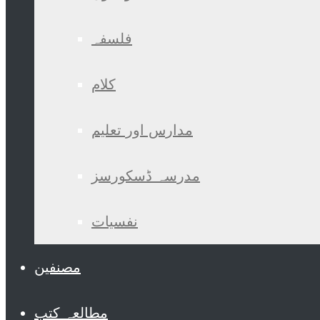
فلسفہ
کلام
مدارس اور تعلیم
مدرسہ ڈسکورسز
نفسیات
مصنفین
مطالعہ کتب