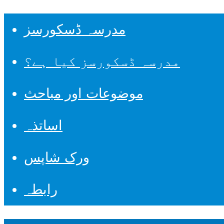
مدرسہ ڈسکورسز
مدرسہ ڈسکورسز کیا ہے؟
موضوعات اور مباحث
اساتذہ
ورک شاپس
رابطہ