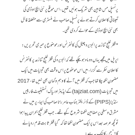
پرنسپل مس شاہین بھی شریک ہوئیں تھیں، اس موقع پر نئی ایچ او ڈی کی
تعیناتی کا اعلان کرتے ہوئے پرنسپل صاحب نے منسٹری سے متعلقہ فائل
بھی نئی ایچ او ڈی کے حوالے کر دی تھی۔
* قطر خلیج تنازعہ پر الجزیرہ چینل کی کانفرنس اور موضوع پر میری تحریریں:
اپریل میں مجھے یہاں دو ماہ ہو چکے تھے کہ الجزیرہ کی قطر خلیج تنازعہ پر کانفرنس
کا اعلان نظر سے گزرا، میں اس موضوع پر اس وقت بھی تجزیات میں ایک
مضمون لکھ چکا تھا جب کہ قطر میں آنے کا وہم و گمان بھی نہیں تھا، 2017
میں تجزیات (tajziat.com)کے ایڈیٹر اور پاک انسٹیٹیوٹ فار پیس
سٹڈیز (PIPS) کے ڈائریکٹر جناب عامر رانا صاحب کی ایماء پر میں نے
مشرق وسطی پر مضامین لکھنا شروع کیے تھے۔ جب قطر خلیج بحران پیدا ہوا
تو کچھ عرصہ بعد اس پر ایک مضمون لکھا تھا کہ ” کیا قطر ثابت قدم رہ پائے
گا؟” جس کا لنک یہ ہے: