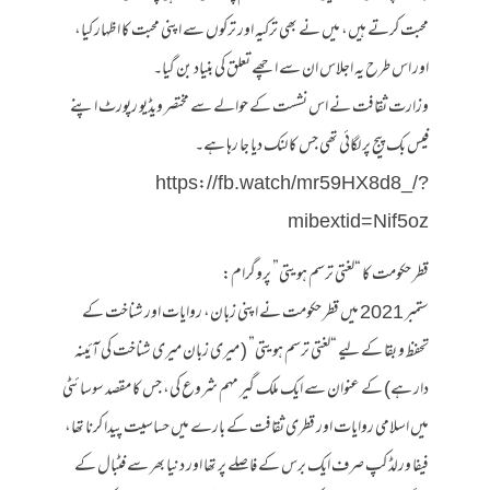
محبت کرتے ہیں، میں نے بھی ترکیہ اور ترکوں سے اپنی محبت کا اظہار کیا،
اور اس طرح یہ اجلاس ان سے اچھے تعلق کی بنیاد بن گیا۔
وزارت ثقافت نے اس نشست کے حوالے سے مختصر ویڈیو رپورٹ اپنے
فیس بک پیج پر لگائی تھی جس کا لنک دیا جا رہا ہے۔
https://fb.watch/mr59HX8d8_/?
mibextid=Nif5oz
قطر حکومت کا “لغتي ترسم هويتي” پروگرام:
ستمبر 2021 میں قطر حکومت نے اپنی زبان، روایات اور شناخت کے
تحفظ و بقا کے لیے “لغتي ترسم هويتي” ( میری زبان میری شناخت کی آئینہ
دار ہے) کے عنوان سے ایک ملک گیر مہم شروع کی، جس کا مقصد سوسائٹی
میں اسلامی روایات اور قطری ثقافت کے بارے میں حساسیت پیدا کرنا تھا،
فیفا ورلڈ کپ صرف ایک برس کے فاصلے پر تھا اور دنیا بھر سے فٹبال کے