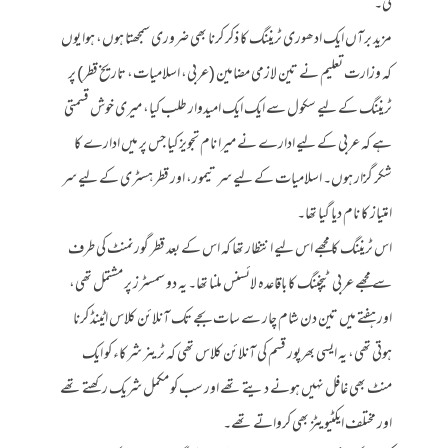
کی۔
مزید برآں ایک ادھوری ٹریننگ کا ذکر کرنا بھی ضروری سمجھتا ہوں، ہوا یوں
کہ وزارت تعلیم نے تین لازمی مضامین (عربی، اسلامیات، تاریخ قطر) پر
ٹریننگ کے لیے سکول سے ایک ایک امیدوار طلب کیا، میری خوش قسمتی
ہے کہ عربی کے لیے ادارے نے میرا نام تجویز کیا جس پر میں ادارے کا
شکر گزار ہوں۔ اسلامیات کے لیے سر تیمور، اور قطر ہسٹری کے لیے سر
امتیاز کا نام دیا گیا تھا۔
اس ٹریننگ کا مجھے اس لیے انتظار تھا کہ اس کے بعد قطر گورنمنٹ کی طرف
سے مجھے عربی ٹیچننگ کا باقاعدہ لائسنس ملنا تھا۔ یہ دو سمسٹرز پر مشتمل تھی،
اور ہفتے میں تین دن شام چار سے سات بجے تک آنلائن کلاس اٹینڈ کرنا
ہوتی تھی، یہ ایسی بھرپور قسم کی آنلائن کلاس تھی کہ ٹرینر شرکاء کو ایک
منٹ بھی غافل نہیں ہونے دیتے تھے اور سب کو مکمل شریک رکھتے تھے
اور مختلف ایکٹیویٹز بھی کرواتے تھے۔