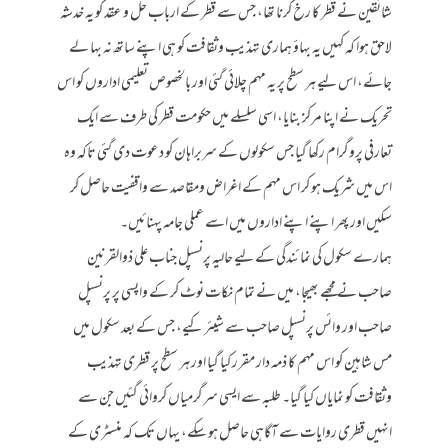
شائقین نے قطر کا رخ کرنا تھا، جس سے قطر کے ارباب حل و عقد کو یہ خدشہ
لاحق ہوا کہ کہیں یہ بہاؤ ہماری تہذیب وثقافت کو ہی اپنے ساتھ نہ بہا لے
جائے، اس لیے ہر سطح پر یہ مہم چلائی گئی اور بالخصوص تعلیمی اداروں کو اس
تحریک نے اپنا مرکز بنایا، اسی سلسلے میں حکومت قطر کی طرف سے ایک
تعارفی پروگرام رکھا گیا جس سکولوں کے سربراہان کو دعوت دی گئی تاکہ وہ
اس میں شریک ہو کر اس مہم کے اغراض ومقاصد سے واقفیت حاصل کر
سکیں اور پھر اپنے اپنے اداروں میں اسے عملی جامہ پہنائیں۔
ہمارے سکول کی نمائندگی کے لیے حالیہ پرنسپل جناب علی ذوالقرنین
صاحب نے مجھے بھیجا، میں نے تمام نکات نوٹ کر کے واپسی پر پرنسپل
صاحب اور وائس پرنسپل صاحب سے شیئر کیے، جس کے بعد سکول میں
مس شاہین کو اس مہم کا ذمہ دار مقرر کیا گیا اور ہر سطح پر قطری تہذیب
وثقافت کو نمایاں کیا گیا۔ طلبہ سے ایسی سرگرمیاں کروائی گئیں جن سے
انہیں قطری روایات سے آگاہی حاصل ہو سکے، یہاں تک کہ منسٹری کے