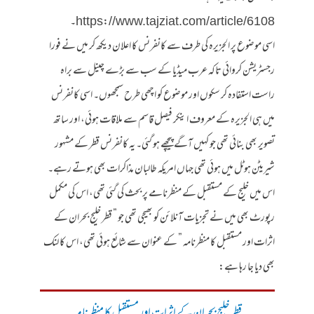
https://www.tajziat.com/article/6108۔
اسی موضوع پر الجزیرہ کی طرف سے کانفرنس کا اعلان دیکھ کر میں نے فورا
رجسٹریشن کروائی تاکہ عرب میڈیا کے سب سے بڑے چینل سے براہ
راست استفادہ کر سکوں اور موضوع کو اچھی طرح سمجھوں۔ اسی کانفرنس
میں ہی الجزیرہ کے معروف اینکر فیصل قاسم سے ملاقات ہوئی، اور ساتھ
تصویر بھی بنائی تھی جو کہیں آگے پیچھے ہو گئی۔ یہ کانفرنس قطر کے مشہور
شیریٹن ہوٹل میں ہوئی تھی جہاں امریکہ طالبان مذاکرات بھی ہوتے رہے۔
اس میں خلیج کے مستقبل کے منظرنامے پر بحث کی گئی تھی، اس کی مکمل
رپورٹ بھی میں نے تجزیات آنلائن کو بھیجی تھی جو ” قطر خلیج بحران کے
اثرات اور مستقبل کا منظرنامہ ” کے عنوان سے شائع ہوئی تھی، اس کا لنک
بھی دیا جا رہا ہے: