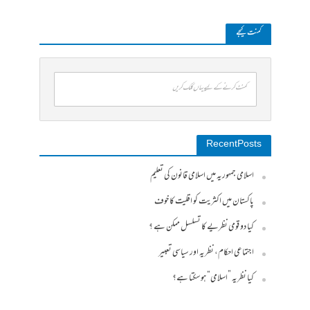
کمنت کیجے
کمنٹ کرنے کے لیے یہاں کلک کریں
Recent Posts
اسلامی جمہوریہ میں اسلامی قانون کی تعلیم
پاکستان میں اکثریت کو اقلیت کا خوف
کیا دو قومی نظریے کا تسلسل ممکن ہے ؟
اجتماعی احکام، نظریہ اور سیاسی تعبیر
کیا نظریہ ”اسلامی“ ہو سکتا ہے؟