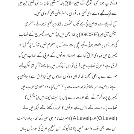
ورکشاپ ہونا تھی، توقع کے عین مطابق چند نشستیں خالی رہ گئی تھیں جن میں
سے ایک مجھے دے دی گئی اور فوری رجسٹریشن بھی کر دی گئی۔
صبح نو بجے سے شام پانچ بجے تک مختلف ماڈیولز پر لیکچرز ہوئے، آخری
سیشن آئی جیز (IGCSE) پر تھا، جس میں ایڈکسل اور کیمبرج کے نصاب
کی تدریس پر بحث ہوئی، مجھے سچی بات ہے کہ یہ معلوم نہیں تھا کہ ایڈکسل اور
کیمبرج میں بنیادی فرق کیا ہے، اور پھر دونوں کے عربی کے نصاب میں کیا
فرق ہے؟ عربی نصاب میں فرق تو اس ٹریننگ میں سامنے آ گیا تھا لیکن مجھے
سرے سے یہ بھی سمجھنا تھا کہ ان دونوں نصابوں میں کیا فرق ہے؟ واپسی پر
اپنے رومیٹ سر شاہنواز صاحب سے یہ ڈسکس کیا، وہ سعودی عرب میں
کیمبرج پڑھا کر آئے تھے اور ہمارے ہاں برائیٹ فیوچر میں ایڈیکسل کا
نصاب پڑھا رہے تھے، اس لیے دونوں کا تجربہ رکھتے تھے جبکہ میں نے
(O Level) اور (A Level) کا صرف نام ہی سن رکھا تھا، براہ راست
اس سے ابھی تک واسطہ نہیں پڑا تھا کیونکہ اس سطح پر عربی کی تدریس یہاں