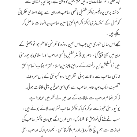
بعد خطیر رقم انعامات کی مد میں مترجمین کو دیتی ہے، چنانچہ پاکستان سے
گزشتہ برس پروفیسر ڈاکٹر طفیل ہاشمی صاحب اور ان سے پہلے اسلامی نظریاتی
کونسل کے سیکریٹری ڈاکٹر اکرام الحق یاسین صاحب یہ انعامات حاصل کر
چکے ہیں۔
مجھے اس سال جنوری میں جب اس تین روزہ کانفرنس کا علم ہوا تو چھٹی کے
دن میں بھی پہنچ گیا، ادھر ہی ڈاکٹر طفیل ہاشمی صاحب اور اسلامی یونیورسٹی
میں ٹرانسلیشن ڈیپارٹمنٹ کے سابق چیئرمین استاد محترم جناب انعام الحق
غازی صاحب سے ملاقات ہوئی، قطر میں اردو کمیونٹی کے ہاں معروف
شخصیت جناب عبید طاہر صاحب سے بھی اسی موقع پر پہلی ملاقات ہوئی۔
ڈاکٹر انعام صاحب سے ملاقات کے بعد میں نے قطر میں موجود اپنے
یونیورسٹی فیلوز سے تذکرہ کیا کہ ڈاکٹر صاحب تشریف لائے ہوئے ہیں،
سب نے ملنے کی خواہش کا اظہار کیا، اس طرح اگلے ہی دن ڈاکٹر صاحب کی
اجازت سے ہم پانچ شاگرد (برادرم شاکر قاسمی، تیمور مبارک صاحب، علی