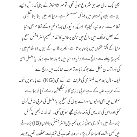
بھی ایک سال بعد ہی شروع ہوئی تھی، تو سر شاہنواز نے بتایا کہ: “یہ ایسے
ہی ہے جیسے پاکستان میں میٹرک سسٹم ہے، دنیا بھر میں اپنا اپنا تعلیمی
نظام ہے، برطانیہ، کینیڈا، امریکہ و نیوزی لینڈ وغیرہ کے نظام بھی دنیا
کے بعض ممالک میں رائج ہیں لیکن برطانیہ کا نظام تعلیم انٹرنیشنل سطح پر
دنیا کے اکثر ملکوں میں پڑھایا جاتا ہے، پھر برطانیہ کے ہی یہ دو نظام ہیں،
کیمبرج پہلے سے رائج ہے اور زیادہ دنیا میں پھیلا ہوا ہے جبکہ ایڈیکسل اسی
کی ذرا آسان شکل ہے جو کہ زیادہ تر عرب ممالک میں رائج ہے.”
ایک سال بعد جب منسٹری کی طرف سے کے جی (KG) سے بارہویں تک
کے عرب طلبہ کے لیے عربی لازمی کا نوٹیفکیشن سامنے آیا تو ہمارے
سکول میں بھی او لیول اور اے لیول کی سطح پر ایڈیکسل کی عربی شامل کر لی
گئی اور اس کی تدریس کی ذمہ داری مجھے سونپی گئی۔ الحمد للہ نہ کبھی ایڈکسل
پڑھانے میں دشواری ہوئی نہ ہی کیمبرج یا انٹرنیشنل بکالوریا (IB) پڑھانے
میں کسی دقت کا سامنا کرنا پڑا، صرف نصاب کی شکلیات مختلف تھیں جو جلد