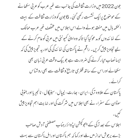
جون 2022 میں وزارت ثقافت کی جانب سے غیر عرب کو عربی سکھانے
کے موضوع پر ایک نشست رکھی گئی۔ 6 جون کو وزارت ثقافت کے بیت
الحکمہ ہال میں منعقد ہونے والے اس اجلاس میں مختلف غیر عرب ممالک
کے نمائندوں کو مدعو کیا گیا تاکہ وہ اپنی کمیونٹی میں عربی کو عام کرنے کے
لیے تجاویز پیش کریں۔ راقم نے پاکستان کی نمائندگی کی اور یہ تجویز پیش کی کہ
ایسا نصاب تیار کرنے کی ضرورت ہے جو بیک وقت عربی زبان بھی
سکھائے اور اس کے ساتھ قطری تاریخ و ثقافت سے بھی روشناس
کرائے۔
پاکستان کے علاوہ ترکی، ایران، بھارت، نیپال، سینیگال، نائجیریا اور جنوبی
سوڈان کے سفراء نے بھی اجلاس میں شرکت کی اور نہایت اہم تجاویز پیش
کیں۔
اجلاس کے بعد ترکی کے ایجوکیشن ایڈوائزر جناب مصطفی آدش صاحب
بڑے پرجوش انداز میں ملے اور کہا کہ ہم پاکستان اور اہل پاکستان سے بہت