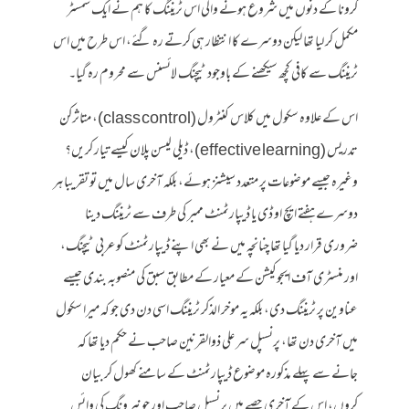
کرونا کے دنوں میں شروع ہونے والی اس ٹریننگ کا ہم نے ایک سمسٹر
مکمل کر لیا تھا لیکن دوسرے کا انتظار ہی کرتے رہ گئے، اس طرح میں اس
ٹریننگ سے کافی کچھ سیکھنے کے باوجود ٹیچنگ لائسنس سے محروم رہ گیا۔
اس کے علاوہ سکول میں کلاس کنٹرول (class control)، متاثرکن
تدریس (effective learning)، ڈیلی لیسن پلان کیسے تیار کریں؟
وغیرہ جیسے موضوعات پر متعدد سیشنز ہوئے، بلکہ آخری سال میں تو تقریبا ہر
دوسرے ہفتے ایچ او ڈی یا ڈیپارٹمنٹ ممبر کی طرف سے ٹریننگ دینا
ضروری قرار دیا گیا تھا چنانچہ میں نے بھی اپنے ڈیپارٹمنٹ کو عربی ٹیچنگ،
اور منسٹری آف ایجوکیشن کے معیار کے مطابق سبق کی منصوبہ بندی جیسے
عناوین پر ٹریننگ دی، بلکہ یہ موخر الذکر ٹریننگ اسی دن دی جو کہ میرا سکول
میں آخری دن تھا، پرنسپل سر علی ذوالقرنین صاحب نے حکم دیا تھا کہ
جانے سے پہلے مذکورہ موضوع ڈیپارٹمنٹ کے سامنے کھول کر بیان
کروں، اس کے آخری حصے میں پرنسپل صاحب اور جونیر ونگ کی وائس