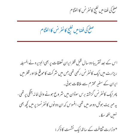
صلح کی فضا میں خلیج کانفرنس کا اختتام
صلح کی فضا میں خلیج کانفرنس کا اختتام
اس کے بعد تقریبا دو سال قبل قطر ایران تعلقات پر بھی الجزیرہ نے المسیلہ
ریزارٹ میں ایک کانفرنس رکھی تھی جس میں شرکت کا موقع ملا اور قطر میں
ایران کے سفیر محترم سے ملاقات ہوئی۔
پھر ایک کانفرنس گزشتہ برس سوڈان میں شروع ہونے والی خانہ جنگی پر تھی،
یہ میریٹ ہوٹل دوحہ میں تھی، افسوس کہ ان دونوں کانفرنسز پر میں کچھ بھی
نہیں لکھ سکا۔
* وزارت ثقافت کے ساتھ ایک نشست کا ذکر: