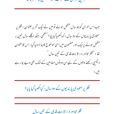
قطر خلیج بحران کے اثرات اور مستقبل کا منظرنامہ
جب اس بحران کو دو سال مکمل ہوئے تو میں نے ایک تحریر بعنوان: قطر پر
سعودی پابندیوں کے دو سال: کہا کھویا کیا پایا؟” لکھی، جبکہ اگلے سال تین بر
مکمل ہونے پر ایک اور مضمون میں اسی موضوع کا جائزہ لیا گیا، اس کا عنوان
تھا: “قطر محاصرہ: ثابت قدمی کے تین سال”
دلچسپی رکھنے والوں کے لیے ان دونوں مضامین کے لنک بھی دیے جا رہے
ہیں:
قطر پر سعودی پابندیوں کے دو سال، کیا کھویا کیا پایا؟
قطر محاصرہ: ثابت قدمی کے تین سال