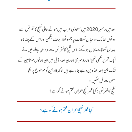
بعد میں دسمبر 2020 میں سعودی عرب میں ہونے والی خلیج کانفرنس سے
دونوں ممالک درمیان تعلقات پر جمود ٹوٹا، برف پگھلی اور اس کے چند ماہ
بعد ہی تعلقات بحال ہو گئے، اس خلیج کانفرنس سے دو دن پہلے میں نے
ایک تحریر لکھی تھی اور دوسری دو دن بعد، ذیل میں ان دونوں مضامین کے
لنک بھی بمعہ عناوین دہے جا رہے ہیں تاکہ قارئین کو موضوع پر یکجا
معلومات مل سکیں:
خلیج کانفرنس: کیا قطر خلیج بحران ختم ہونے کو ہے؟
کیا قطر خلیج بحران ختم ہونے کو ہے؟