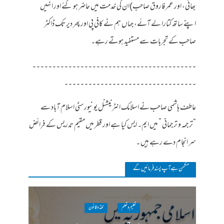
بھائی، اور عمر فاروق صاحب)ان کی خدمت میں حاضر ہو گئے اور انہیں
اپنے ساتھ کتارا لے آئے، جہاں ہم نے کافی پی اور پھر دیر تک ڈاکٹر
صاحب کے تجربات سے مستفید ہوتے رہے۔
۔۔۔۔۔۔۔۔۔۔۔۔۔۔۔۔۔۔۔۔۔۔۔۔۔۔۔۔۔۔۔۔۔۔۔۔۔۔۔۔۔
۔۔۔۔۔۔۔۔۔۔۔۔۔۔۔۔۔۔۔۔۔۔۔۔۔۔۔۔۔۔۔۔۔
عاطف ہاشمی صاحب نے اسلامک انٹرنیشنل یونیورسٹی اسلام آباد سے
“ترجمہ و ترجمانی ” میں ایم۔ ایس کیا ہے اور قطر میں مقیم تدریس کے فرائض
سر انجام دے رہے ہیں ۔
مکمن ہےآپ پسند فرمائیں گے
تعلیم و تعلم
فقہ وقانون