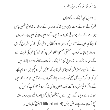
5: ٹوسٹماسٹر و بک ریڈر کلب
1: عربی ٹیچر ٹریننگ ورکشاپس:
قطر آتے ہوئے بہت ذہن میں تھا کہ تدریس کے ساتھ ساتھ اپنی علمی پیاس
بجھانے کے لیے جو مواقع بھی میسر آئیں گے انہیں ضائع نہیں جانے دوں
گا، چنانچہ میں نے آنلائن کورسز اور ورکشاپس وغیرہ کی تلاش شروع کر دی
اور جلد ہی ایک گروپ ” ملتقی معلمي اللغة العربیة” جوائن کیا جس کی طرف سے
اگلے ہی روز ایک روزہ عربی ٹیچرز ٹریننگ ورکشاپ کا انعقاد ہو رہا تھا۔ میں
نے آنلائن رجسٹریشن کرنا چاہی تو پتا چلا کہ سیٹیں فل ہو چکی ہیں، تاہم مجھے
کہا گیا کہ اگر آپ کل صبح نو بجے سے پہلے تشریف لے آئیں تو ہم دیکھ لیں
گے، اگر کوئی مقررہ وقت تک ہمیں جوائن نہ کر سکا تو ہم آپ کو اس کی
سیٹ دے دیں گے۔ میں نے یہ آپشن قبول کر لیا اور اگلے دن بروز ہفتہ
صبح نو بجے سے پہلے ہلٹن ہوٹل (Hilton hotel) پہنچ گیا جہاں یہ