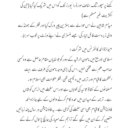
کہنے پر سپورٹنگ سٹاف اور ڈرائیورز تک کو اس میں شریک کیا گیا (جن کی
اکثریت غیر مسلم ہے)
میڈم شاہین نے اس حوالے سے بہترین پیپر ورک کیا اور قطر کے جھنڈے
والی زبردست فائل تیار کی، جسے منسٹری نے اپنے وزٹ پر خوب سراہا۔
*جائزۃ الحمد کانفرنس میں شرکت:
اسلامی تاریخ میں مامون الرشید کے دور کو جو نمایاں مقام حاصل ہے وہ کسی
صاحب علم سے مخفی نہیں، اس کی بڑی وجہ مامون کی طرف سے بیت
الحکمت کا قیام اور ترجمہ میں دلچسپی تھی، قطر حکومت بھی اسلام اور
مسلمانوں کے نشاۃ ثانیہ کی خواہاں ہے اور اس سلسلے میں از بس کوشاں
ہے۔ ترجمہ کے میدان میں عمدہ کام کرنے والوں کے لیے جائزہ الحمد
فاؤنڈیشن کا قیام بھی اسی سلسلے کی کڑی ہے۔ یہ فاؤنڈیشن ہر سال چند زبانیں
متعین کر کے ان میں کیے گئے تراجم کے معیار کی جانچ پڑتال کرنے کے