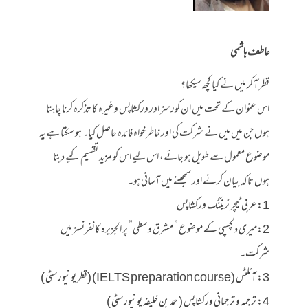
عاطف ہاشمی
قطر آ کر میں نے کیا کچھ سیکھا؟
اس عنوان کے تحت میں ان کورسز اور ورکشاپس وغیرہ کا تذکرہ کرنا چاہتا
ہوں جن میں میں نے شرکت کی اور خاطر خواہ فائدہ حاصل کیا۔ ہو سکتا ہے یہ
موضوع معمول سے طویل ہو جائے، اس لیے اس کو مزید تقسیم کیے دیتا
ہوں تاکہ بیان کرنے اور سمجھنے میں آسانی ہو۔
1: عربی ٹیچر ٹریننگ ورکشاپس
2:میری دلچسپی کے موضوع ” مشرق وسطی” پر الجزیرہ کانفرنسز میں
شرکت۔
3: آئلٹس (IELTS preparation course) (قطر یونیورسٹی )
4: ترجمہ و ترجمانی ورکشاپس ( حمد بن خلیفہ یونیورسٹی )