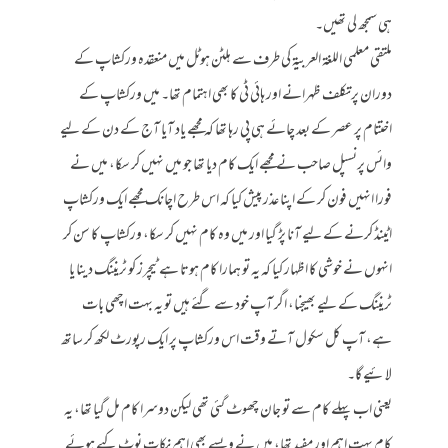
ہی سمجھ لی تھیں۔
ملتقى معلمي اللغة العربية کی طرف سے ہلٹن ہوٹل میں منعقدہ ورکشاپ کے
دوران پرتکلف ظہرانے اور ہائی ٹی کا بھی اہتمام تھا۔ میں ورکشاپ کے
اختتام پر عصر کے بعد چائے ہی پی رہا تھا کہ مجھے یاد آیا آج کے دن کے لیے
وائس پرنسپل صاحب نے مجھے ایک کام دیا تھا جو میں نہیں کر سکا، میں نے
فورا انہیں فون کر کے اپنا عذر پیش کیا کہ اس طرح اچانک مجھے ایک ورکشاپ
اٹینڈ کرنے کے لیے آنا پڑ گیا اور میں وہ کام نہیں کر سکا، ورکشاپ کا سن کر
انہوں نے خوشی کا اظہار کیا کہ یہ تو ہمارا کام ہوتا ہے ٹیچرز کو ٹریننگ دینا یا
ٹریننگ کے لیے بھیجنا، اگر آپ خود سے گئے ہیں تو یہ بہت اچھی بات
ہے، آپ کل سکول آتے وقت اس ورکشاپ پر ایک رپورٹ لکھ کر ساتھ
لائیے گا۔
یعنی اب پہلے کام سے تو جان چھوٹ گئی تھی لیکن دوسرا کام مل گیا تھا، یہ
کام بہت اہم اور مفید تھا، میں نے ویسے بھی اہم نکات نوٹ کیے ہوئے