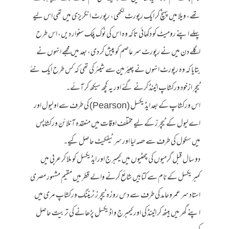
تھے، ویلا میں پہنچ کر ایک رپورٹ لکھی، رپورٹ انگریزی میں تھی اس لیے
پہلے اپنے رومیٹ کو دکھائی تاکہ وہ اس کی نوک پلک سنوار دیں، اس طرح
اگلے دن میں نے رپورٹ سر عاصم کو پیش کر دی، بعد میں مجھے انہوں نے
بتایا کہ وہ رپورٹ انہوں نے چیئرمین سے شیئر کی تھی کہ کس طرح ایک نئے
ٹیچر ازخود ورکشاپ اٹینڈ کرنے گئے اور یہ کچھ سیکھ کر آئے۔
اس ورکشاپ کے بعد ایڈیکسل (Pearson) کی طرف سے او لیول اور
اے لیول کے ٹیچرز کے لیے مختلف اوقات میں منعقدہ آنلائن ورکشاپس
میں سکول کی طرف سے حصہ لیا اور سرٹیفکیٹ حاصل کیے۔
دو سال قبل گرمیوں کی چھٹیوں میں کیمبرج اور ایڈیکسل کو ملا کر عربی میں
کمبریکسل کے نام سے کتابیں شائع کرنے والے قطر میں مقیم مشہور مصری
استاد سر عمروحامد کی طرف سے دس روزہ ٹیچرز ٹریننگ ورکشاپ مری میں
اپنے گھر میں بیٹھ کر اٹینڈ کی اور کیمبرج و اڈیکسل پڑھانے کی تربیت حاصل