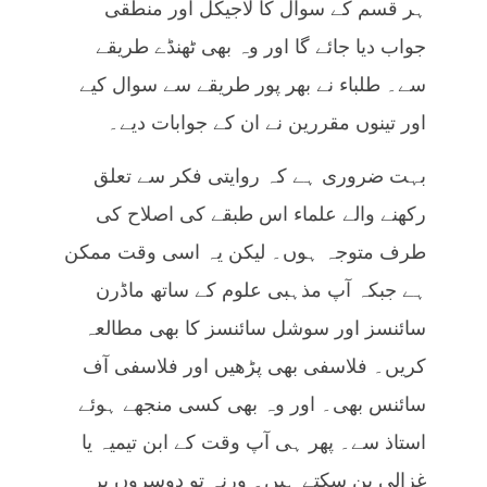
ہر قسم کے سوال کا لاجیکل اور منطقی
جواب دیا جائے گا اور وہ بھی ٹھنڈے طریقے
سے۔ طلباء نے بھر پور طریقے سے سوال کیے
اور تینوں مقررین نے ان کے جوابات دیے۔
بہت ضروری ہے کہ روایتی فکر سے تعلق
رکھنے والے علماء اس طبقے کی اصلاح کی
طرف متوجہ ہوں۔ لیکن یہ اسی وقت ممکن
ہے جبکہ آپ مذہبی علوم کے ساتھ ماڈرن
سائنسز اور سوشل سائنسز کا بھی مطالعہ
کریں۔ فلاسفی بھی پڑھیں اور فلاسفی آف
سائنس بھی۔ اور وہ بھی کسی منجھے ہوئے
استاذ سے۔ پھر ہی آپ وقت کے ابن تیمیہ یا
غزالی بن سکتے ہیں۔ ورنہ تو دوسروں پر