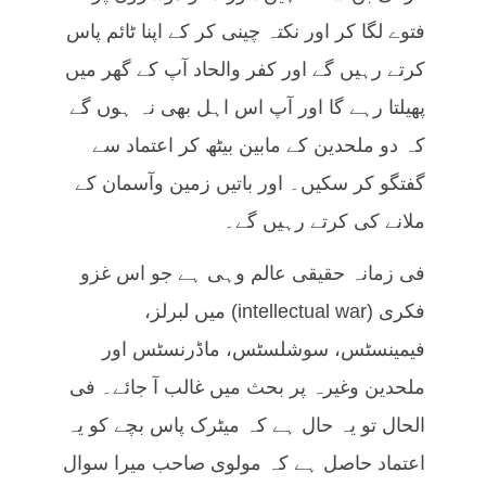
فتوے لگا کر اور نکتہ چینی کر کے اپنا ٹائم پاس
کرتے رہیں گے اور کفر والحاد آپ کے گھر میں
پھیلتا رہے گا اور آپ اس اہل بھی نہ ہوں گے
کہ دو ملحدین کے مابین بیٹھ کر اعتماد سے
گفتگو کر سکیں۔ اور باتیں زمین وآسمان کے
ملانے کی کرتے رہیں گے۔
فی زمانہ حقیقی عالم وہی ہے جو اس غزو
فکری (intellectual war) میں لبرلز،
فیمینسٹس، سوشلسٹس، ماڈرنسٹس اور
ملحدین وغیرہ پر بحث میں غالب آ جائے۔ فی
الحال تو یہ حال ہے کہ میٹرک پاس بچے کو یہ
اعتماد حاصل ہے کہ مولوی صاحب میرا سوال