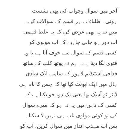
آخر میں سوال وجواب کی بھی نشست
ہوئی۔ طلباء نے ہر قسم کے سوالات کیے۔
میں نے یہ بھی عرض کی کہ یہ غلط فہمی
اب دور ہو جانی چاہیے کہ اب مولوی کو
کسی قسم کے سوال سے خوف آتا ہے یا وہ
فتوی لگا دیتا ہے۔ ہم نے یوتھ کلب کے ساتھ
قذافی اسٹیڈیم لاہور کے سامنے ایک شادی
ہال میں ایک ایونٹ کیا تھا کہ جس کا نام ہی
ڈیئر ٹو آسک تھا یعنی بک دو، جو بکنا ہے کہ
کسی کے ذہن میں یہ نہ ہو کہ میرے سوال
کی تو کوئی مولوی تاب ہی نہیں لا سکتا۔
پس آپ مہذب انداز میں سوال کریں، آپ کو