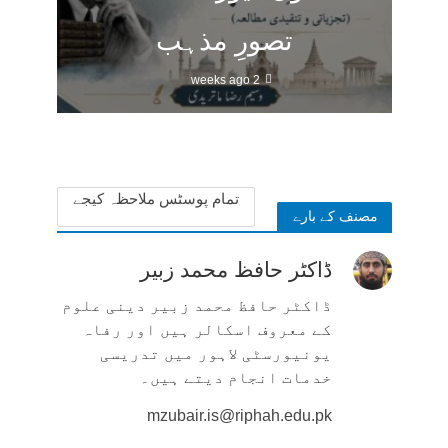
تصورِ مذہب
2 weeks ago
تمام پوسٹس ملاحظہ کیجے
مصنف کے بارے
ڈاکٹر حافظ محمد زبیر
ڈاکٹر حافظ محمد زبیر دینی علوم
کے معروف اسکالر ہیں اور رفاہ
یونیورسٹی لاہور میں تدریسی
خدمات انجام دیتے ہیں۔
mzubair.is@riphah.edu.pk