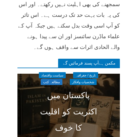
سمجھنے کی بھی اہلیت نہیں رکھتے۔ اور اس
کی یہ بات بہت حد تک درست ہے۔ اس تاثر
کو آپ اسی وقت بدل سکتے ہیں جبکہ آپ کے
علماء ماڈرن سائنسز اور ان سے پیدا ہونے
والے الحادی اثرات سے واقف ہوں گے۔
مکمن ہےآپ پسند فرمائیں گے
تاریخ / جغرافیہ
سیاست واقتصاد
شخصیات وافکار
مطالعہ کتب
پاکستان میں
اکثریت کو اقلیت
کا خوف