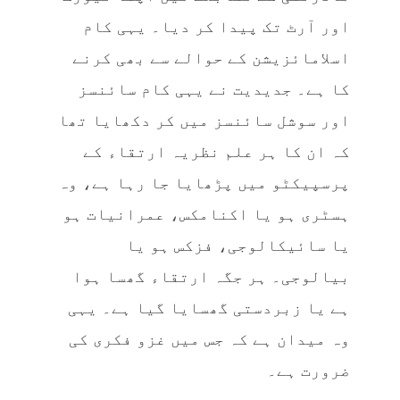
اور آرٹ تک پیدا کر دیا۔ یہی کام
اسلامائزیشن کے حوالے سے بھی کرنے
کا ہے۔ جدیدیت نے یہی کام سائنسز
اور سوشل سائنسز میں کر دکھایا تھا
کہ ان کا ہر علم نظریہ ارتقاء کے
پرسپیکٹو میں پڑھایا جا رہا ہے، وہ
ہسٹری ہو یا اکنامکس، عمرانیات ہو
یا سائیکالوجی، فزکس ہو یا
بیالوجی۔ ہر جگہ ارتقاء گھسا ہوا
ہے یا زبردستی گھسایا گیا ہے۔ یہی
وہ میدان ہے کہ جس میں غزو فکری کی
ضرورت ہے۔