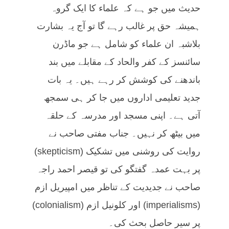
حدیث میں جو ہے کہ علماء کا ایک گروہ
ہمیشہ حق پر غالب رہے گا تو آج یہ بشارت
بلاشبہ ان علماء کو شامل ہے جو ماڈرن
سائنسز کے کفر والحاد کے مقابلے میں بند
باندھنے کی کوشش کر رہے ہیں۔ یہ بات
جدید تعلیمی اداروں میں جا کر ہی سمجھ
آتی ہے۔ اپنی مسجد اور مدرسہ کے حلقہ
میں بیٹھ کر نہیں۔ جناب مفتی صاحب نے
روایت کی روشنی میں تشکیک (skepticism)
پر بہت عمدہ گفتگو کی تو قیصر احمد راجہ
صاحب نے جدیدیت کے تناظر میں امپیریل ازم
(imperialisms) اور کلونیل ازم (colonialism)
پر سیر حاصل بحث کی۔