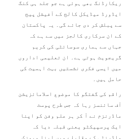
ریکارڈنگ بھی ہوئی ہے جو جلد ہی کنگ
ایڈورڈ میڈیکل کالج کے آفیشل پیج
سے پبلش کر دی جائے گی۔ یہ پاکستان
کے ان سرکاری کالجز میں سے ہے کہ
جہاں سے ہماری سوسائٹی کی کریم
گریجویٹ ہوتی ہے۔ ان تعلیمی اداروں
میں ایسی فکری نشستیں بہت اہمیت کی
حامل ہیں۔
راقم کی گفتگو کا موضوع اسلامائزیشن
آف سائنسز رہا کہ جس طرح پوسٹ
ماڈرنزم نے آ کر ہر علم وفن کو اپنا
ایک پرسپیکٹو یعنی قبلہ دیا کہ
ماڈرنٹی کے مقابلے میں اپنا میوزک