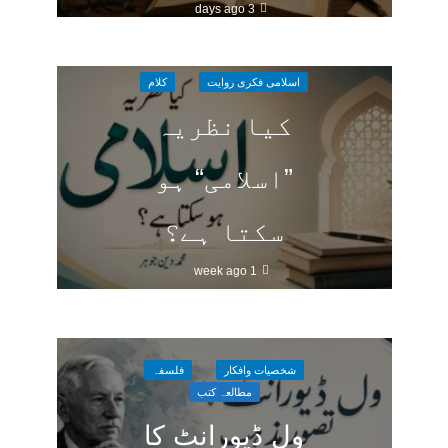
3 days ago
اسلامی فکری روایت
کلام
کیا نظریہ
”اسلامی“ ہو
سکتا ہے؟
1 week ago
شخصیات وافکار
فلسفہ
مطالعہ کتب
ول ڈیورانٹ کا