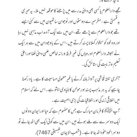
تائید کرے گا۔
مجھے دارالعلوم یا کسی بھی دینی مدرسے میں پڑھنے کا موقعہ نہیں ملا۔ یہ میری
بدقسمتی ہے ، مگر میرے دوستوں اور نوجوان ساتھیون میں سے کئی ایسے
تھے جو دارالعلوم سے پڑھے تھے، ان میں سے ایک آدھ اب مذہبی نہیں رہا
اور وہ خود کو سیکولر کہلانا پسند کرتے ہیں، اس کے باوجود ان میں سے ہر ایک
نے ہمیشہ دارالعلوم اور وہاں کی غیر فرقہ ورانہ خالص علمی دینی فضا اور اعلیٰ
تعلیم وتریبت کی ستائش کی۔
آخری نکتہ فحاشی پر آواز بلند کرنے یاغیرمعمولی حساسیت کا ہے۔ یاد رکھنا
چاہیے کہ یہ ہر مذہب پسند اور مومن کا بنیادی ایشو ہے۔ اس لئے کہ اسلام
میں اخلاقی زندگی اور اخلاقیات کی بڑی اہمیت ہے۔
آپ ﷺ کا فرمان مبارک ہے جس کا مفہوم ہے کہ حیا اور ایمان دونوں
ایک دوسرے سے ملے ہوئے ہیں، ان میں سے کوئی ایک بھی اٹھ جائے تو
دوسرا خود بخود اٹھ جاتا ہے۔ (شعب الایمان للبہیقی 7467).