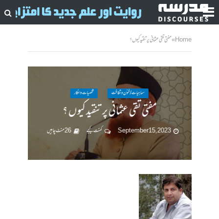
Home
»
مفتی تقی عثمانی پر تنقید کیوں ؟
سماجیات / فنون وثقافت
شخصیات وافکار
مفتی تقی عثمانی پر تنقید کیوں ؟
September 15, 2023
کمنت کیجے
26 منٹ چاہیں