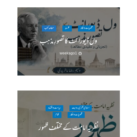
شخصیات وافکار
فلسفہ
مطالعہ کتب
ول ڈیورانٹ کا تصورِ مذہب
1 week ago
اسلامی فکری روایت
سیاست واقتصاد
شخصیات وافکار
کلام
نظریہ امامت کے مختلف ظہور