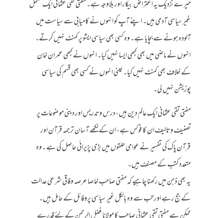
میرے نزدیک یہ اعتراض بیکار اور بلاوجہ ہے۔ مفتی تقی عثمانی ایک مکمل
غیر سیاسی آدمی ہیں۔ اپنے آپ کو انہوں نے کامیابی سے سیاست میں
آلودہ ہونے سے بچایا ہے۔ وہ کسی بھی سیاسی ایشو پر کمنٹ نہیں کرتے۔
انہوں نے ماضی میں بھی کبھی ایسا نہیں کیا۔ انہوں نے کبھی عمران خان
کے خلاف بھی کمنٹ نہیں کیا۔ یعنی انہوں نے کسی بھی قسم کی سیاسی
پوزیشن نہیں لی۔
مفتی تقی عثمانی ایک عالم دین ہیں، درس وتدریس اور دینی موضوعات پر
تصنیف وتالیف ان کا فوکس ہے، ان کے لکھے آسان ترجمہ قرآن اور
قرآن پاک کی تفسیر نے عوامی حلقوں میں بڑی پزیرائی حاصل کی ہے ۔وہ
متعدد کتب کے مصنف ہیں۔
یہ بھی ذہن میں رکھنا چاہیے کہ مفتی صاحب خاصا عرصہ وفاقی شرعی عدالت
کے جج رہے اور تب سے وہ بالکل غیر سیاسی پروفائل کے حامل ہیں۔
ممکن ہے مفتی تقی عثمانی صاحب کا مولانا فضل الرحمن کے لئے قدرے