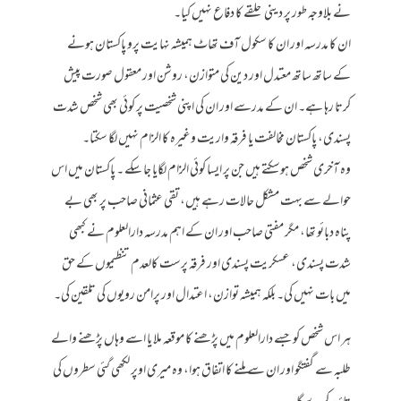
نے بلاوجہ طور پر دینی حلقے کا دفاع نہیں کیا۔
ان کا مدرسہ اور ان کا سکول آف تھاٹ ہمیشہ نہایت پرو پاکستان ہونے
کے ساتھ ساتھ معتدل اور دین کی متوازن، روشن اور معقول صورت پیش
کرتا رہا ہے۔ ان کے مدرسے اور ان کی اپنی شخصیت پر کوئی بھی شخص شدت
پسندی، پاکستان مخالفت یا فرقہ واریت وغیرہ کا الزام نہیں لگا سکتا۔
وہ آخری شخص ہوسکتے ہیں جن پر ایسا کوئی الزام لگایا جا سکے ۔ پاکستان میں اس
حوالے سے بہت مشکل حالات رہے ہیں، تقی عثمانی صاحب پر بھی بے
پناہ دبائو تھا، مگر مفتی صاحب اور ان کے اہم مدرسہ دارالعلوم نے کبھی
شدت پسندی، عسکریت پسندی اور فرقہ پرست کالعدم تنظیموں کے حق
میں بات نہیں کی۔ بلکہ ہمیشہ توازن، اعتدال اور پرامن رویوں کی تلقین کی۔
ہر اس شخص کو جسے دارالعلوم میں پڑھنے کا موقعہ ملا یا اسے وہاں پڑھنے والے
طلبہ سے گفتگو اور ان سے ملنے کا اتفاق ہوا، وہ میری اوپر لکھی گئی سطروں کی