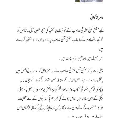
عامر خاکوانی
مجھے مفتی تقی عثمانی صاحب کے ٹوئیٹ پر تنقید کی سمجھ نہیں آئی ۔ خاص کر
تحریک انصاف کے احباب مفتی تقی صاحب پر بلاوجہ اور ناروا تنقید کر رہے
ہیں۔
اس سلسلے میں دو تین اہم نکات ہیں۔
پہلی بات یہ کہ مفتی تقی عثمانی صاحب نے جو اعتراض کیا، وہ اپنی اصل میں
بالکل درست ہے۔ جس انداز کے مقابلہ حسن منعقد کئے جاتے ہیں جہاں
بنیادی فوکس جسمانی نشیب وفراز اور فگر کی پیمائش پر ہو، وہاں کسی پاکستانی
لڑکی کے اس مقابلہ میں شامل ہونے کی خبر ہم پاکستانیوں کے لئے تکلیف
دہ اور مضطرب کرنے والی ہے، کجا یہ کہ پتہ چلے کہ پانچ پاکستانی لڑکیاں اس
مقابلے میں شامل ہو رہی ہیں۔