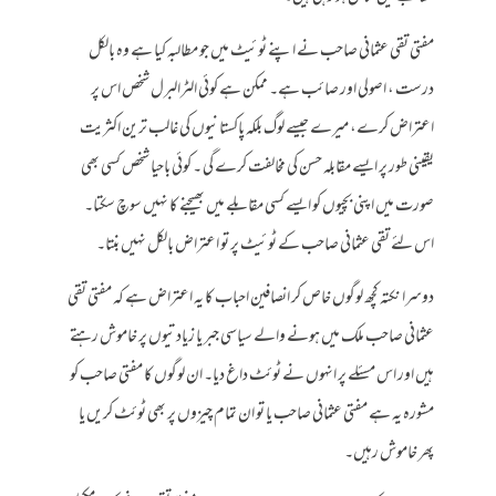
مفتی تقی عثمانی صاحب نے اپنے ٹوئیٹ میں جو مطالبہ کیا ہے وہ بالکل
درست ، اصولی اور صائب ہے۔ ممکن ہے کوئی الٹرالبرل شخص اس پر
اعتراض کرے، میرے جیسے لوگ بلکہ پاکستانیوں کی غالب ترین اکثریت
یقینی طور پر ایسے مقابلہ حسن کی مخالفت کرے گی ۔ کوئی باحیا شخص کسی بھی
صورت میں اپنی بچیوں کو ایسے کسی مقابلے میں بھیجنے کا نہیں سوچ سکتا۔
اس لئے تقی عثمانی صاحب کے ٹوئیٹ پر تو اعتراض بالکل نہیں بنتا۔
دوسرا نکتہ کچھ لوگوں خاص کر انصافین احباب کا یہ اعتراض ہے کہ مفتی تقی
عثمانی صاحب ملک میں ہونے والے سیاسی جبر یا زیادتیوں پر خاموش رہتے
ہیں اور اس مسئلے پر انہوں نے ٹوئٹ داغ دیا۔ ان لوگوں کا مفتی صاحب کو
مشورہ یہ ہے مفتی عثمانی صاحب یا تو ان تمام چیزوں پر بھی ٹوئٹ کریں یا
پھر خاموش رہیں۔