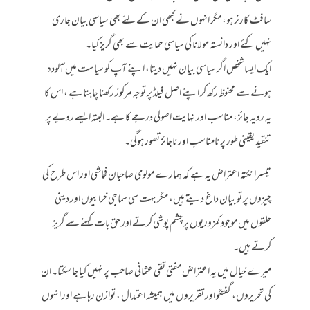
سافٹ کارنر ہو، مگر انہوں نے کبھی ان کے لئے بھی سیاسی بیان جاری
نہیں کئے اور دانستہ مولانا کی سیاسی حمایت سے بھی گریز کیا۔
ایک ایسا شخص اگر سیاسی بیان نہیں دیتا، اپنے آپ کو سیاست میں آلودہ
ہونے سے محفوظ رکھ کر اپنے اصل فیلڈ پر توجہ مرکوز رکھنا چاہتا ہے ، اس کا
یہ رویہ جائز، مناسب اور نہایت اصولی درجے کا ہے۔ البتہ ایسے رویے پر
تنقید یقینی طور پر نامناسب اور ناجائز تصور ہوگی۔
تیسرا نکتہ اعتراض یہ ہے کہ ہمارے مولوی صاحبان فحاشی اور اس طرح کی
چیزوں پر تو بیان داغ دیتے ہیں، مگر بہت سی سماجی خرابیوں اور دینی
حلقوں میں موجود کمزوریوں پر چشم پوشی کرتے اور حق بات کہنے سے گریز
کرتے ہیں۔
میرے خیال میں یہ اعتراض مفتی تقی عثمانی صاحب پر نہیں کیا جا سکتا۔ ان
کی تحریروں، گفتگو اور تقریروں میں ہمیشہ اعتدال ، توازن رہا ہے اور انہوں