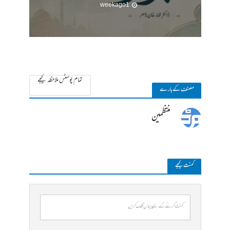
1 week ago
تمام پوسٹس ملاحظہ کیجے
مصنف کے بارے
منتظمین
کمنت کیجے
کمنٹ کرنے کے لیے یہاں کلک کریں