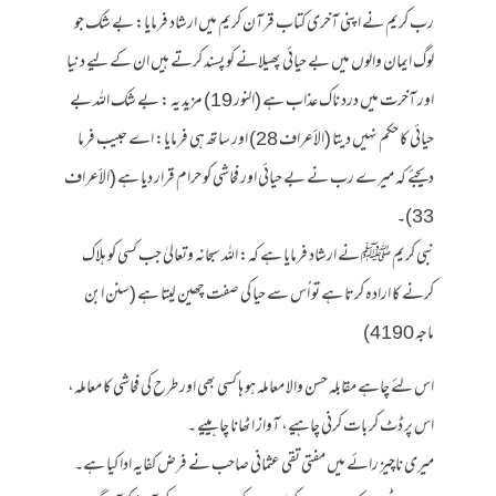
رب کریم نے اپنی آخری کتاب قرآن کریم میں ارشاد فرمایا: بے شک جو
لوگ ایمان والوں میں بے حیائی پھیلانے کو پسند کرتے ہیں ان کے لیے دنیا
اور آخرت میں درد ناک عذاب ہے (النور 19) مزید یہ : بے شک اللہ بے
حیائی کا حکم نہیں دیتا (الأعراف 28) اور ساتھ ہی فرمایا: اے حبیب فرما
دیجئے کہ میرے رب نے بے حیائی اور فحاشی کو حرام قرار دیا ہے (الأعراف
33)۔
نبی کریم ﷺ نے ارشاد فرمایا ہے کہ: اللہ سبحانہ وتعالیٰ جب کسی کو ہلاک
کرنے کا ارادہ کرتا ہے تو اُس سے حیا کی صفت چھین لیتا ہے (سنن ابن
ماجہ 4190)
اس لئے چاہے مقابلہ حسن والا معاملہ ہو ہا کسی بھی اور طرح کی فحاشی کا معاملہ،
اس پر ڈٹ کر بات کرنی چاہیے، آواز اٹھانا چاہییے ۔
میری ناچیز رائے میں مفتی تقی عثمانی صاحب نے فرض کفایہ ادا کیا ہے۔