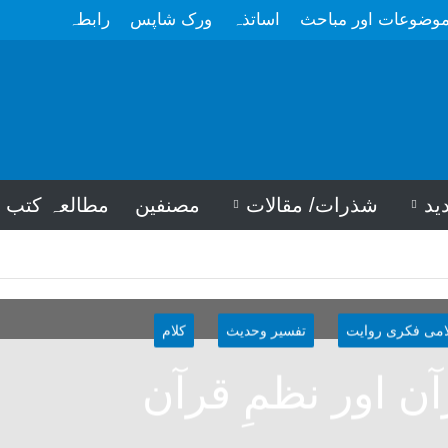
وضوعات اور مباحث
اساتذہ
ورک شاپس
رابطہ
ید
شذرات/ مقالات
مصنفین
مطالعہ کتب
امی فکری روایت
تفسیر وحدیث
کلام
ن اور نظمِ قرآن