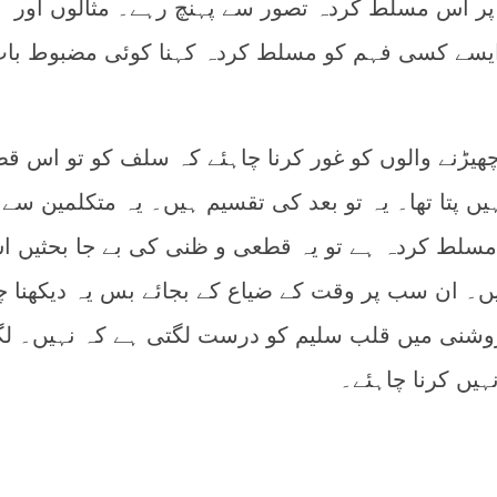
پر اس مسلط کردہ تصور سے پہنچ رہے۔ مثالوں اور
 ایسے کسی فہم کو مسلط کردہ کہنا کوئی مضبوط با
یڑنے والوں کو غور کرنا چاہئے کہ سلف کو تو اس ق
ں پتا تھا۔ یہ تو بعد کی تقسیم ہیں۔ یہ متکلمین سے پ
مسلط کردہ ہے تو یہ قطعی و ظنی کی بے جا بحثیں 
۔ ان سب پر وقت کے ضیاع کے بجائے بس یہ دیکھنا چ
وشنی میں قلب سلیم کو درست لگتی ہے کہ نہیں۔ لگ
نہیں کرنا چاہئے۔