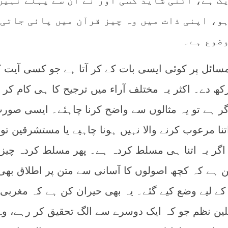
ک ہے، اتنی شاید کسی اور نے ان سے پہلے نہیں
و، اپنی ذات میں وہ چیز قرآن میں پائی جاتی 
وضوع ہے۔
سائل پر کوئی ایسی بات کے کر آتا ہے جو کسی آیت 
رکھ دے۔ اکثر یہ مختلف آراء میں ترجیح کا ہی کام کر 
ر ہے تو یہ مثالوں سے واضح کرنا چاہئے۔ ایسی صور
نا مرعوب کرنے والا نہیں ہونا چاہیے یا مستشرقین تو
 اگر یہ اتنا ہی مسلط کردہ ہے۔ پھر مسلط کردہ چیز 
ن ہے کہ کچھ اصولوں کا آسانی سے متن پر اطلاق بھی
 کے لیے وضع کیے گئے۔ یہ بھی حیران کن ہے کہ مغربی
لین نظم جو کہ ایک دوسرے سے الگ تحقیق کر رہے، وہ