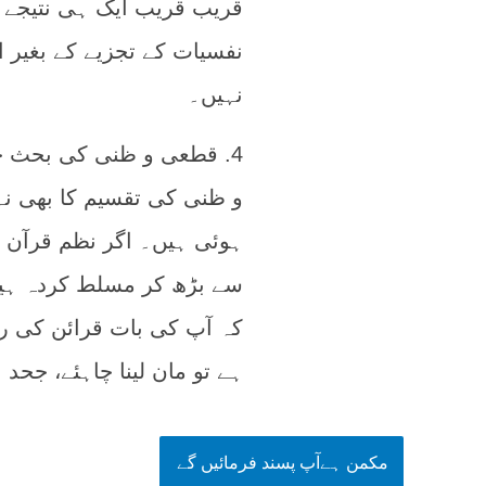
قریب قریب ایک ہی نتیجے 
نفسیات کے تجزیے کے بغیر
نہیں۔
4. قطعی و ظنی کی بحث چھ
و ظنی کی تقسیم کا بھی نہی
ہوئی ہیں۔ اگر نظم قرآن 
سے بڑھ کر مسلط کردہ ہیں
کہ آپ کی بات قرائن کی ر
ہے تو مان لینا چاہئے، جحد 
مکمن ہےآپ پسند فرمائیں گے