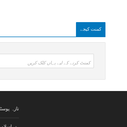
کمنت کیجے
کمنٹ کرنے کے لیے یہاں کلک کریں
تازہ پوس
اسلام