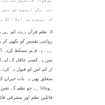
موجودہ قائلین کے نزدی
دی۔ مگر اہمیت جو بھی ہ
کہ نہیں، یہ ایک الگ م
3. نظم قرآن بہت کم ہی م
روایتی تفسیر کو بکھیر کر 
ہے۔ یہ فہم مسلط کردہ اگ
میں یہ کسی عاقل کے لیے ات
از کم اس کو قبول نہ کرتے
متعلق بھی یہ بات حیران ک
ہوجاتا ہے جو نظم کے تعین
قائلین نظم اور مشرقی قائ