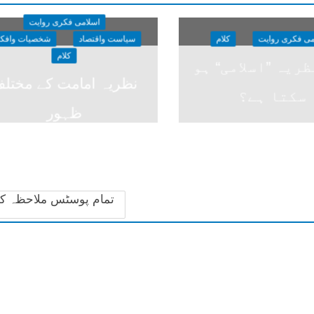
اسلامی فکری روایت
می فکری روایت
کلام
سیاست واقتصاد
شخصیات وافکا
کلام
ریہ ”اسلامی“ ہو
نظریہ امامت کے مختل
سکتا ہے؟
ظہور
تمام پوسٹس ملاحظہ ک