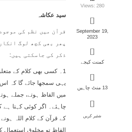
Views:
280
سید عکاشہ
قرآن میں نظم کی موجود
September 19,
2023
پھر بھی کچھ لوگ انکار
ذکر کی جاسکتی ہیں:
کمنت کیجے
1۔ کسی بھی کلام کے متعل
یہی سمجھا جائے گا کہ اس 
13 منٹ چاہیں
میں الفاظ ہوتے، جملے ہوت
چاہئے۔ اگر کوئی کہتا ہے ک
شئیر کریں
کے قرآن کے کلام اللہ ہونے
الفاظ تو مخلوق استعمال ک