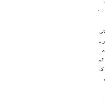
ہے
کی
رہا
ت
 کم
کے