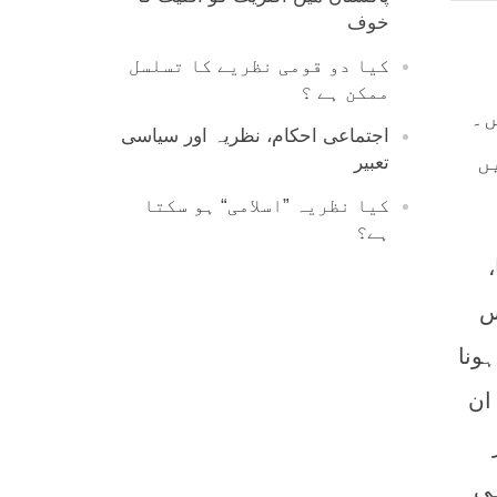
خوف
کیا دو قومی نظریے کا تسلسل
ممکن ہے ؟
ں۔
اجتماعی احکام، نظریہ اور سیاسی
ں
تعبیر
کیا نظریہ ”اسلامی“ ہو سکتا
ہے؟
س
ونا
ان
ہی