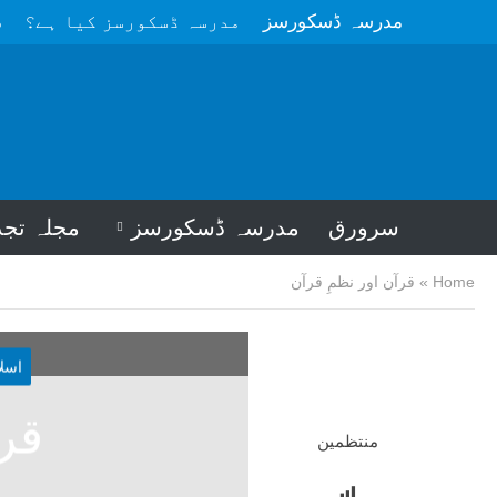
مدرسہ ڈسکورسز
مدرسہ ڈسکورسز کیا ہے؟
م
سرورق
مدرسہ ڈسکورسز
مجلہ تجد
Home
»
قرآن اور نظمِ قرآن
اسل
قرآ
منتظمین