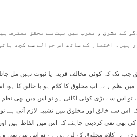
گی کے مشرق و مغرب میں بہت سے محقق معترف ہی
ی ہیں۔ اختصار کے ساتھ اس حوالے سے کچھ باتی
ق جب تک کہ کوئی مخالف قرینہ یا ثبوت نہیں مل جاتا،
میں نظم ہے۔ اب مخلوق کا کلام ہو یا خالق کا ہو، ا
ے تو اس سے بڑی کوئی اکائی ہو تو اس میں بھی نظم ہ
ہ اس سے خالق اور مخلوق میں تشبیہ لازم آتی ہے تو 
 کی بھی نفی کردینی چاہئے کہ اس میں الفاظ ہیں اور
رتے۔ یہ کلام مخلوق کے لیے ہی ہے تو اس سے بھی و