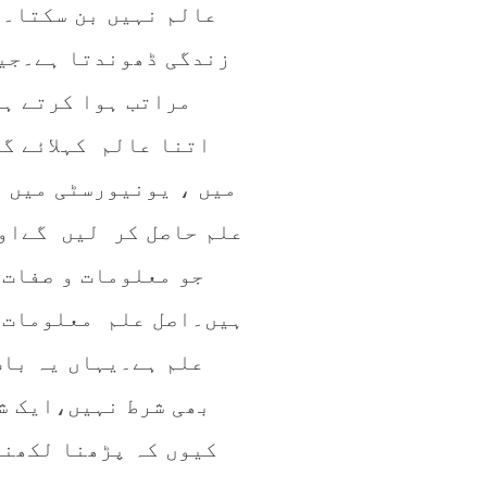
عالم نہیں بن سکتا۔ 
زندگی ڈھوندتا ہے۔جیس
مراتب ہوا کرتے ہی
اتنا عالم کہلائے گ
میں ، یونیورسٹی میں ی
علم حاصل کر لیں گےاور
جو معلومات و صفات 
ہیں۔اصل علم معلومات ک
علم ہے۔یہاں یہ بات
بھی شرط نہیں،ایک ش
کیوں کہ پڑھنا لکھنا