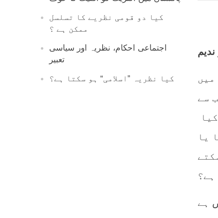
کیا دو قومی نظریے کا تسلسل
ممکن ہے ؟
اجتماعی احکام، نظریہ اور سیاسی
ندیم
تعبیر
میں
کیا نظریہ ”اسلامی“ ہو سکتا ہے؟
 سے
کیا
 یا
کتے
ہے؟
ص ہے