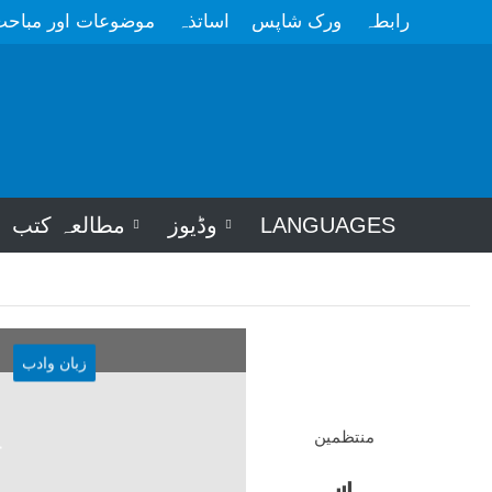
رابطہ
ورک شاپس
اساتذہ
موضوعات اور مباح
LANGUAGES
وڈیوز
مطالعہ کتب
زبان وادب
ع
منتظمین