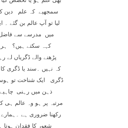
بھی علم ہو یا تخصص کیا 
سمجھیے کہ علم دین کو
لیا تو آپ عالم بن گئے ۔ 
میں مدرسے سے فاضل ن
کہہ سکتے ہیں؟ ہر س
پڑھنے والے ڈگریاں لے 
کہ نہیں ۔سند یا ڈگری کا 
ڈگری ایک شناخت تو ہوسکت
ذہن میں رہنی چاہیے
مرتبہ پر ہو وہ عالم ہی ک
رکھنا ضروری ہے ۔ہمارے ہا
شعور کا فقدان ہوتا 