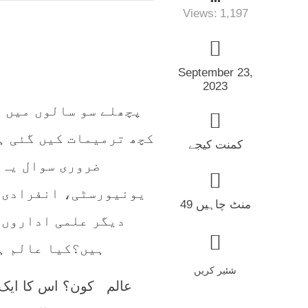
Views:
1,197
September 23,
2023
پچھلے سو سالوں میں 
کچھ ترمیمات کیں گئی ہ
کمنت کیجے
ضروری سوال یہ 
یونیورسٹی، انفرادی 
49 منٹ چاہیں
دیگر علمی اداروں 
ہیں؟کیا عالم ہ
شئیر کریں
عالم کون؟ اس کا ایک