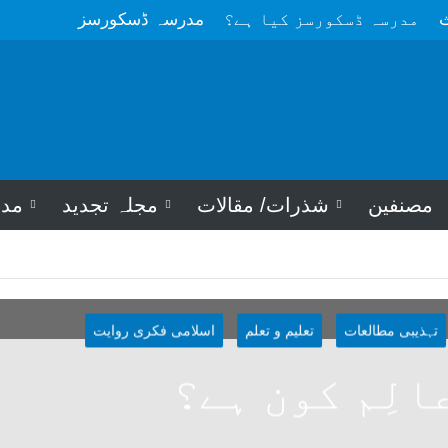
ث
مدرسہ ڈسکورسز کیا ہے؟
مدرسہ ڈسکورسز
مصنفین
شذرات/ مقالات
مجلہ تجدید
مد
تہذیبی مطالعات
تعلیم و تعلم
اسلامی فکری روایت
الِم کون ہے؟