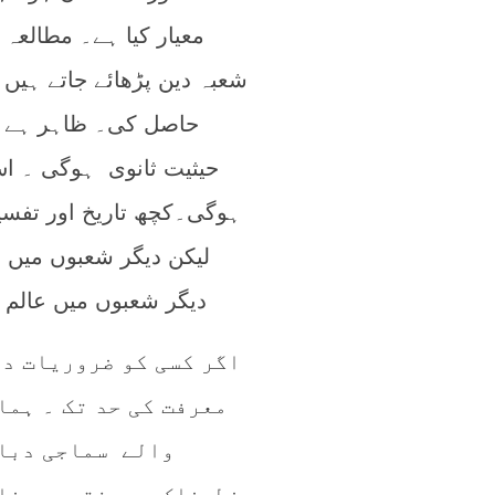
معیار کیا ہے۔ مطال
شعبہ دین پڑھائے جاتے ہی
حاصل کی۔ ظاہر ہے ک
حیثیت ثانوی ہوگی ۔ 
ہوگی۔کچھ تاریخ اور تفسیر
لیکن دیگر شعبوں میں 
دیگر شعبوں میں عالم 
اگر کسی کو ضروریات دی
معرفت کی حد تک ۔ ہم
والے سماجی دباؤ
خطرناک ہے۔ فتوی دینا 