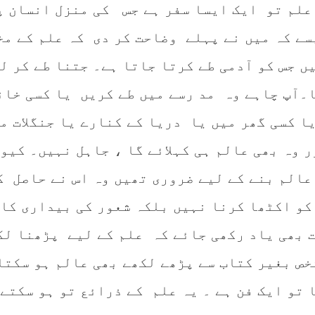
علم تو ایک ایسا سفر ہے جس کی منزل انسان پ
ے کہ میں نے پہلے وضاحت کر دی کہ علم کے مخ
ں جس کو آدمی طے کرتا جاتا ہے۔ جتنا طے کر ل
ا۔آپ چاہے وہ مد رسے میں طے کریں یا کسی خان
ا کسی گھر میں یا دریا کے کنارے یا جنگلات م
 وہ بھی عالم ہی کہلائے گا ، جاہل نہیں۔ کیوں
عالم بنے کے لیے ضروری تھیں وہ اس نے حاصل ک
و اکٹھا کرنا نہیں بلکہ شعور کی بیداری کا 
 بھی یاد رکھی جائے کہ علم کے لیے پڑھنا لک
خص بغیر کتاب سے پڑھے لکھے بھی عالم ہو سکتا
 تو ایک فن ہے ۔ یہ علم کے ذرائع تو ہو سکتے 