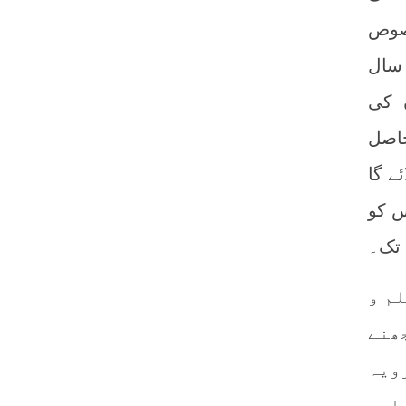
خصوص
 سال
ن کی
اصل
ے گا
س کو
 تک۔
م و
ھنے
ویہ
اسی