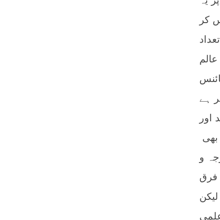
ر یہ
س کر
عداد
عالم
ائنس
ر ہے
 اور
 بھی
جہ و
 فرق
لیکن
علمی