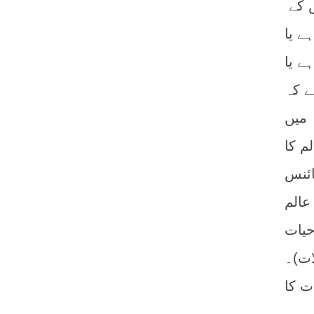
 کے
ے یا
ے یا
ے کہ
 میں
م کا
ئنس
عالم
حیات
ات)۔
ت کا