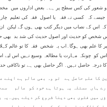
عہ و شعور کی کس سطح پر ہے۔ بعض اداروں میں م
ں جیسے کہ کسی نے فقہ یا اصول فقہ کی تعلیم چار
ہ اس کے نصاب میں دیگر کتب بھی ہوں گے لیکن ا
اس شخص کو حدیث اور اصول حدیث کی شد بد بھی ح
 کا علم بھی ہوگا۔اب یہ شخص فقہ کا تو عالم کہلائ
اس کو چونکہ مہارت یا مطالعہ وسیع نہیں اس لیے ا
کا درجہ حاصل نہیں۔ اگر حاصل بھی ہے تو ناکافی حد
ن کا علم حاصل ہے تو وہ بھی عالم ہے اپنے عل
ارے ہاں مسئلہ یہ ہوتا ہے خود کو عالم سمج
ں میں فتوی بھی دینا شروع کر دیتے ہیں۔یہ ر
ایک الگ فن اور اس کے کچھ اصول و ضوابط ہیں۔