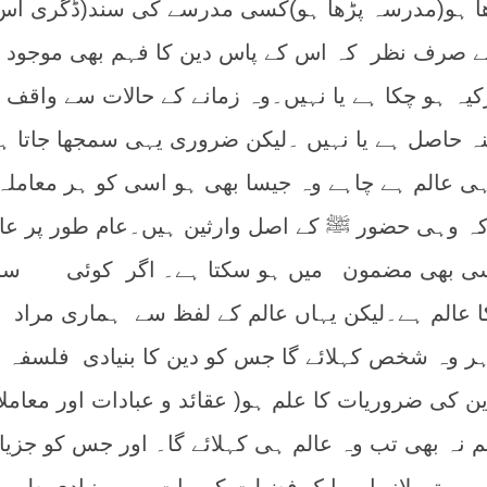
ا ہو(مدرسہ پڑھا ہو)کسی مدرسے کی سند(ڈگری اس
 صرف نظر کہ اس کے پاس دین کا فہم بھی موجود ہ
یہ ہو چکا ہے یا نہیں۔وہ زمانے کے حالات سے واقف ہ
 حاصل ہے یا نہیں ۔لیکن ضروری یہی سمجھا جاتا ہ
ہی عالم ہے چاہے وہ جیسا بھی ہو اسی کو ہر معاملہ
ہ وہی حضور ﷺ کے اصل وارثین ہیں۔عام طور پر عال
ہ کسی بھی مضمون میں ہو سکتا ہے۔ اگر کوئی سا
ا عالم ہے۔لیکن یہاں عالم کے لفظ سے ہماری مراد 
ر وہ شخص کہلائے گا جس کو دین کا بنیادی فلسفہ 
ن کی ضروریات کا علم ہو( عقائد و عبادات اور معامل
 نہ بھی تب وہ عالم ہی کہلائے گا۔ اور جس کو جزیا