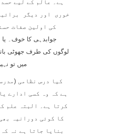
ہے۔ عالم کے لیے حسد 
خوری اور دیگر برائیو
کی اولین صفات حسن
جوابدہی کا خوف۔ یا 
لوگوں کی طرف جھوٹی باتی
میں تو نہی
کیا درس نظامی (مدرسہ
ہے کہ وہ کسی ادارے یا
کرتا ہے۔ البتہ علم ک
کا کوئی دورانیہ بھی
بنایا جاتا ہے نہ کہ 