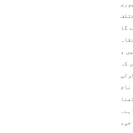
وری
تلف
ے گا
قاہ
یں ،
 کہ
رلی
نام
ھنا
ہے۔
خود