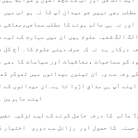
مطلب بھی نہیں جو میدان آپ کا نہ ہو اس میں 
اور نہ ہی عالم ہونے کا مطلب سماجی،معاشی ،
لگ الگ شعبہ علوم ہیں ان میں مہارت کے لیے د
ہ درکار ہے نہ کہ صرف دینی علوم کا۔ آج کل د
ود کو سماجیات ،معاشیات اور سیاسات کا بھی م
ی وجہ سے وہ ان تینوں میدانوں میں ٹھوکر کھا
اپنے آپ ہی مذاق اڑوا تا ہے۔ان میدانوں کے ا
اپنے ماہرین ہ
؟ عالم کا درجہ حاصل کرنے کے لیے تزکیہ نفس 
ق حسنہ کا حصول اور رزائل سے دوری اختیار ک