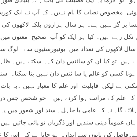
ہو تو لازما یہ ایک فضیلت کی بات ہے۔ بنیادی طور پ
ئی مخصوص نصاب کا نام نہیں۔ کہ آپ نے ایک کور
ایسا پر گز نہیں ہے۔ ہر سال ہزاروں بلکہ لاکھوں کی ت
کل رہے ہیں۔ کیا ہر ایک کو آپ صحیح معنوں میں 
ال لاکھوں کی تعداد میں یونیورسٹیوں سے لوگ س
رہے ہیں تو کیا ان کو سائنس دان کہہ سکتے ہیں۔ ظاہ
ہونا کسی کو عالم یا سا ئنس دان نہیں بنا سکتا۔ سند
ی ہے لیکن قابلیت اور علم کا معیار نہیں ۔یہ بات
 کہ علم کے مراتب ہوا کرتے ہیں۔ جو شخص جس در
ہلائے گا۔ نہ کہ عامی یا جاہل۔ سند اور شعور میں یہ
ں عموماً دینی سندیں اور ڈگریاں تو پائی جاتیں ہیں 
ہے۔فاضل کی باتوں سے اندازہ ہو جاتا ہے کہ اس کا 