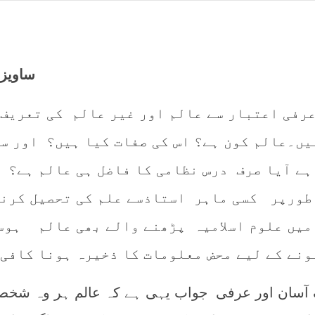
ساویز 
عرفی اعتبار سے عالم اور غیر عالم کی تعریف 
یں۔عالم کون ہے؟ اس کی صفات کیا ہیں؟ اور سب
ہے آیا صرف درس نظامی کا فاضل ہی عالم ہے؟ 
طورپر کسی ماہر استاذسے علم کی تحصیل کرنا
میں علوم اسلامیہ پڑھنے والے بھی عالم ہوس
ونے کے لیے محض معلومات کا ذخیرہ ہونا کافی 
 آسان اور عرفی جواب یہی ہے کہ عالم ہر وہ شخ