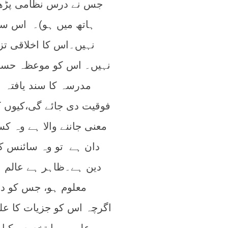
جس نے درس نظامی پڑھ
ہاتھ میں ہو)۔ اس سے
نہیں۔اس کا اخلاقی تزک
نہیں۔ اس کو موعظہ حسنہ
مدرسہ کا سند یافتہ 
فوقیت دی جائے گی،کیوں ک
معنی جاننے والا ہے و
دان ہے تو وہ سائنس ک
دین ہے۔ظاہر ہے عالم ہ
معلوم ہو، جس کو دی
اگرچہ اس کو جزیات کا علم