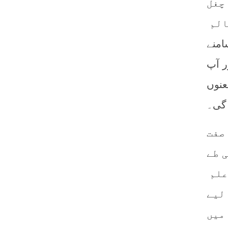
 چغل
الم
سامنے
ر آپ
عنوں
 گی۔
 صفت
 طے
علم
لیے
میں