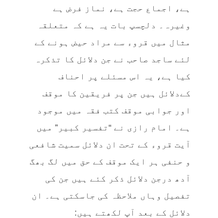
ہے، اجماع حجت ہے، نماز فرض ہے
وغیرہ۔ دلچسپ بات یہ ہے کہ متعلقہ
مثال میں قروء سے مراد حیض ہونے کے
لئے ساجد صاحب نے جن دلائل کا تذکرہ
کیا ہے، یہ اس مسئلے پر احناف
کےدلائل ہیں جن پر فریقین کا موقف
اور جوابی موقف کتب فقہ میں موجود
ہے۔ امام رازی نے “تفسیر کبیر” میں
آیت قروء کے تحت ان دلائل سمیت شافعی
و حنفی ہر ایک موقف کے حق میں لگ بھگ
آدھ درجن دلائل ذکر کئے ہیں جن کی
تفصیل وہاں ملاحظہ کی جاسکتی ہے۔ ان
دلائل کے بعد آپ لکھتے ہیں: