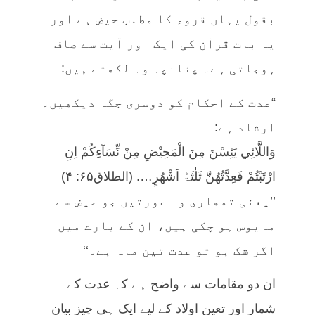
بقول یہاں قروء کا مطلب حیض ہے اور
یہ بات قرآن کی ایک اور آیت سے صاف
ہوجاتی ہے۔ چنانچہ وہ لکھتے ہیں:
“عدت کے احکام کو دوسری جگہ دیکھیں۔
ارشاد ہے:
وَاللَّائِي يَئِسْنَ مِنَ الْمَحِیْضِ مِنْ نِّسَآءِکُمْ اِنِ
ارْتَبْتُمْ فَعِدَّتُھُنَّ ثَلٰثَۃُ اَشْھُرٍ…. (الطلاق۶۵: ۴)
’’یعنی تمھاری وہ عورتیں جو حیض سے
مایوس ہو چکی ہیں، ان کے بارے میں
اگر شک ہو تو عدت تین ماہ ہے۔‘‘
ان دو مقامات سے واضح ہے کہ عدت کے
شمار اور تعینِ اولاد کے لیے ایک ہی چیز بیان