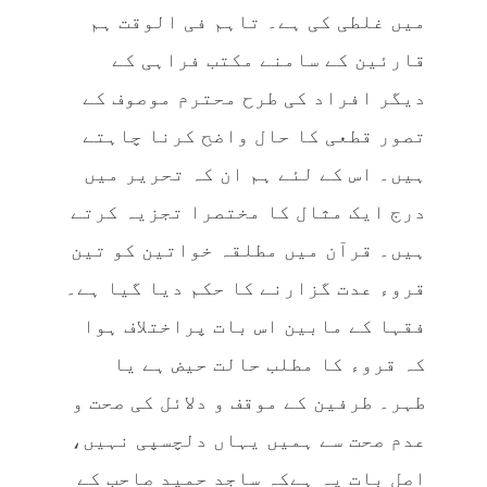
میں غلطی کی ہے۔ تاہم فی الوقت ہم
قارئین کے سامنے مکتب فراہی کے
دیگر افراد کی طرح محترم موصوف کے
تصور قطعی کا حال واضح کرنا چاہتے
ہیں۔ اس کے لئے ہم ان کہ تحریر میں
درج ایک مثال کا مختصرا تجزیہ کرتے
ہیں۔ قرآن میں مطلقہ خواتین کو تین
قروء عدت گزارنے کا حکم دیا گیا ہے۔
فقہا کے مابین اس بات پراختلاف ہوا
کہ قروء کا مطلب حالت حیض ہے یا
طہر۔ طرفین کے موقف و دلائل کی صحت و
عدم صحت سے ہمیں یہاں دلچسپی نہیں،
اصل بات یہ ہےکہ ساجد حمید صاحب کے