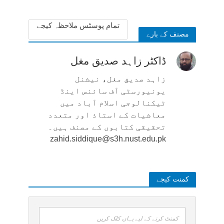
1 week ago
تمام پوسٹس ملاحظہ کیجے
مصنف کے بارے
ڈاکٹر زاہد صدیق مغل
زاہد صدیق مغل، نیشنل
یونیورسٹی آف سائنس اینڈ
ٹیکنالوجی اسلام آباد میں
معاشیات کے استاذ اور متعدد
تحقیقی کتابوں کے مصنف ہیں۔
zahid.siddique@s3h.nust.edu.pk
کمنت کیجے
کمنٹ کرنے کے لیے یہاں کلک کریں