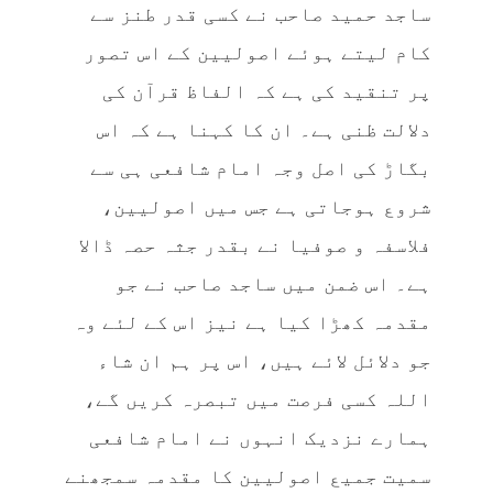
ساجد حمید صاحب نے کسی قدر طنز سے
کام لیتے ہوئے اصولیین کے اس تصور
پر تنقید کی ہے کہ الفاظ قرآن کی
دلالت ظنی ہے۔ ان کا کہنا ہے کہ اس
بگاڑ کی اصل وجہ امام شافعی ہی سے
شروع ہوجاتی ہے جس میں اصولیین،
فلاسفہ و صوفیا نے بقدر جثہ حصہ ڈالا
ہے۔ اس ضمن میں ساجد صاحب نے جو
مقدمہ کھڑا کیا ہے نیز اس کے لئے وہ
جو دلائل لائے ہیں، اس پر ہم ان شاء
اللہ کسی فرصت میں تبصرہ کریں گے،
ہمارے نزدیک انہوں نے امام شافعی
سمیت جمیع اصولیین کا مقدمہ سمجھنے