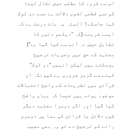
اس سے قروء کا مطلب حیض نکال لینا
کونسی قطعی لغوی دلالت ہے جسے دو ٹوک
کہا جاسکے؟ البتہ یہ بات درست ہے کہ
ایسے قرینے (کہ “دیکھو دنوں کا
تقابل حیض نہ آنے سے کیا گیا ہے”)
مجتہد کے حق میں وجوہات ترجیح
ہوسکتے ہیں لیکن انہیں “دو ٹوک”
کہنے سے گریز ضروری ہے کیونکہ ان
قرآئن میں تشریحات کے واضح احتمالات
موجود ہوتے ہیں جیسا کہ یہاں واضح
کیا گیا اور اگر دوسرا مجتہد دیگر
قوی دلائل یا قرائن کی بنا پر دوسری
رائے کو ترجیح دے تو وہ بھی مصیب