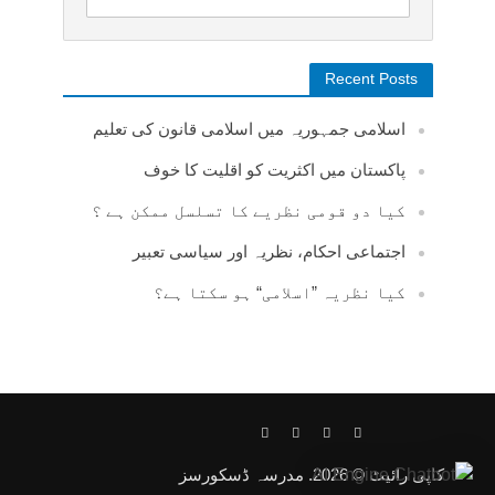
Recent Posts
اسلامی جمہوریہ میں اسلامی قانون کی تعلیم
پاکستان میں اکثریت کو اقلیت کا خوف
کیا دو قومی نظریے کا تسلسل ممکن ہے ؟
اجتماعی احکام، نظریہ اور سیاسی تعبیر
کیا نظریہ ”اسلامی“ ہو سکتا ہے؟
کاپی رائیٹ © 2026. مدرسہ ڈسکورسز