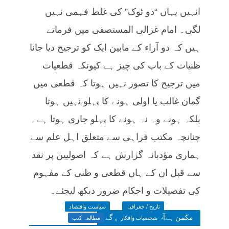
انہیں یہاں “دو ٹوک” کی غلط فہمی نہیں
لگی۔ امام غزالی المستصفی میں فرماتے
ہیں کہ دو آراء کے مابین ایک کو ترجیح دیا جانا
ظنیات کے باب کی چیز ہے کیونکہ قطعیات
میں ترجیح کا تصور نہیں ہوتا کہ قطعی میں
گمان غالب یا اولی ہونے کا پہلو نہیں ہوتا
بلکہ ہونے وہ نہ ہونے کا پہلو جاری ہوتا ہے۔
چنانچہ مکتب فراہی سے متعلق اہل علم سے
ہماری مؤدبانہ گزارش ہے کہ اصولیین پر نقد
سے قبل ان کے ہاں قطعی و ظنی کے مفہوم
کی تفصیلات و احکام ضرور دیکھ لیجئے۔
تاریخ / جغرافیہ
سیاست واقتصاد
مکمن ہےآپ پسند فرمائیں گے
شخصیات وافکار
مطالعہ کتب