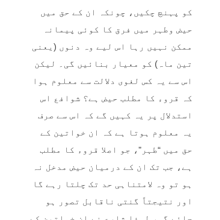
کو پہنچ چکیں، چونکہ ان کے حق میں
حیض وطہر میں فرق کا کوئی پیمانہ
ممکن نہیں رہا اس لیے وہ دنوں (یعنی
تین ماہ) کو معیار بنائیں گی۔ لیکن
اس سے یہ کس لغوی دلالت سے معلوم ہوا
کہ قروء کا مطلب حیض ہے؟ شوافع اس
استدلال پر یہ کہیں گے کہ اس سے صرف
یہ معلوم ہوتا ہے کہ ان خواتین کے
حق میں “طہر”، جو اصلا قروء کا مطلب
ہے، جب تک ان کے درمیان حیض مدخل نہ
ہو تو وہ لامتناہی حد تک چلتا رہے گا
اور نتیجتاً گنتی ناقابل تصور ہو
جائے گی، لہذا شارع نے ان خواتین کے