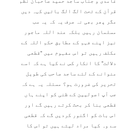
غامدی و جناب ساجد حمید صاحبان نظم
قرآن کے تحت الگ الگ باتیں کہہ دیں
مگر پھر بھی نہ صرف یہ کہ یہ سب
مسلمان رہیں بلکہ عند اللہ ماجور
نیز اپنے فہم کے مطابق حکم اللہ کے
مکلف رہیں تو اس مفہوم میں “قطعی
دلالت” کا انکار کس نے کیا ہے کہ اسے
منوانے کے لئے ساجد صاحب کی طویل
تحریر کی ضرورت ہو؟ مسئلہ یہ ہے کہ
جب آپ اصولیین کے ظنی کو اپنے ہاں
قطعی بنا کر بحث کرتے رہیں گے اور
اس بات کو اگنور کردیں گے کہ قطعی
سے وہ کیا مراد لیتے ہیں تو اس کا