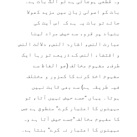
وہ قطعی ہوجاتی ہے تو الگ بات ہے۔
بات کو اصولی زبان میں مزید کھولا
جائے تو بات یہ ہے کہ اس آیت کی
بنیاد پر قروء سے حیض مراد لینا
عبارت النص، اشارۃ النص، دلالت النص
و اقتضاء النص کے ذریعے تو رہا ایک
طرف، مفہوم مخالف (جو الفاظ سے
مفہوم اخذ کرنے کا کمزور و مختلف
فیہ طریقہ ہے) سے بھی ثابت نہیں
ہوتا۔ یہاں “جسے حیض نہیں آتا، تو
مہینوں کا اعتبار کرے” منطوق ہے جس
کا مفہوم مخالف “جسے حیض آتا ہے وہ
مہینوں کا اعتبار نہ کرے” بنتا ہے۔