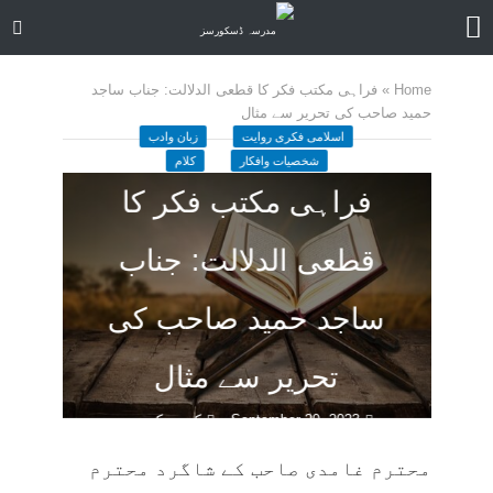
Home
»
فراہی مکتب فکر کا قطعی الدلالت: جناب ساجد
حمید صاحب کی تحریر سے مثال
اسلامی فکری روایت
زبان وادب
شخصیات وافکار
کلام
فراہی مکتب فکر کا
قطعی الدلالت: جناب
ساجد حمید صاحب کی
تحریر سے مثال
September 29, 2023
کمنت کیجے
30 منٹ چاہیں
محترم غامدی صاحب کے شاگرد محترم