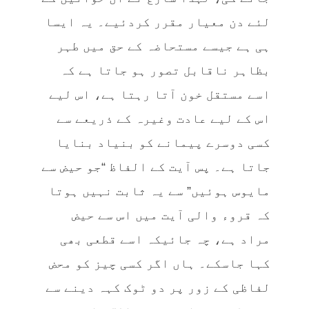
لئے دن معیار مقرر کردئیے۔ یہ ایسا
ہی ہے جیسے مستحاضہ کے حق میں طہر
بظاہر ناقابل تصور ہو جاتا ہے کہ
اسے مستقل خون آتا رہتا ہے، اس لیے
اس کے لیے عادت وغیرہ کے ذریعے سے
کسی دوسرے پیمانے کو بنیاد بنایا
جاتا ہے۔ پس آیت کے الفاظ “جو حیض سے
مایوس ہوئیں” سے یہ ثابت نہیں ہوتا
کہ قروء والی آیت میں اس سے حیض
مراد ہے، چہ جائیکہ اسے قطعی بھی
کہا جاسکے۔ ہاں اگر کسی چیز کو محض
لفاظی کے زور پر دو ٹوک کہہ دینے سے