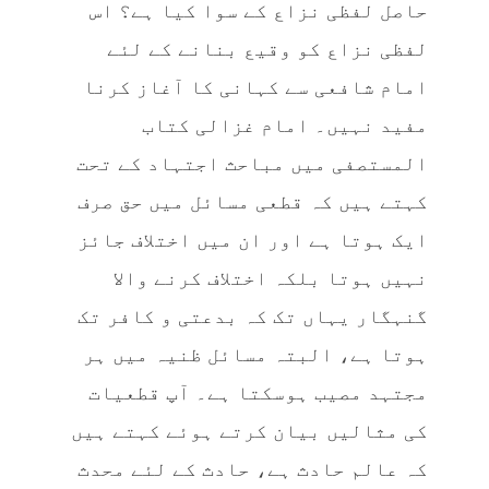
حاصل لفظی نزاع کے سوا کیا ہے؟ اس
لفظی نزاع کو وقیع بنانے کے لئے
امام شافعی سے کہانی کا آغاز کرنا
مفید نہیں۔ امام غزالی کتاب
المستصفی میں مباحث اجتہاد کے تحت
کہتے ہیں کہ قطعی مسائل میں حق صرف
ایک ہوتا ہے اور ان میں اختلاف جائز
نہیں ہوتا بلکہ اختلاف کرنے والا
گنہگار یہاں تک کہ بدعتی و کافر تک
ہوتا ہے، البتہ مسائل ظنیہ میں ہر
مجتہد مصیب ہوسکتا ہے۔ آپ قطعیات
کی مثالیں بیان کرتے ہوئے کہتے ہیں
کہ عالم حادث ہے، حادث کے لئے محدث