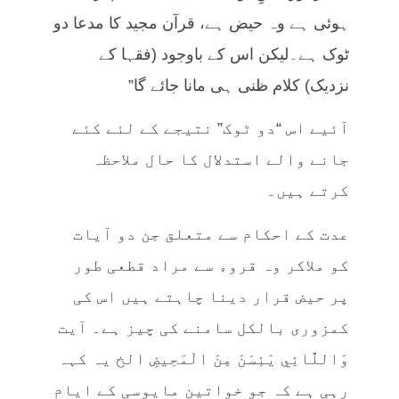
ہوئی ہے وہ حیض ہے، قرآن مجید کا مدعا دو
ٹوک ہے۔لیکن اس کے باوجود (فقہا کے
نزدیک) کلام ظنی ہی مانا جائے گا”
آئیے اس “دو ٹوک” نتیجے کے لئے کئے
جانے والے استدلال کا حال ملاحظہ
کرتے ہیں۔
عدت کے احکام سے متعلق جن دو آیات
کو ملاکر وہ قروء سے مراد قطعی طور
پر حیض قرار دینا چاہتے ہیں اس کی
کمزوری بالکل سامنے کی چیز ہے۔ آیت
وَاللَّائِي يَئِسْنَ مِنَ الْمَحِيضِ الخ یہ کہہ
رہی ہے کہ جو خواتین مایوسی کے ایام