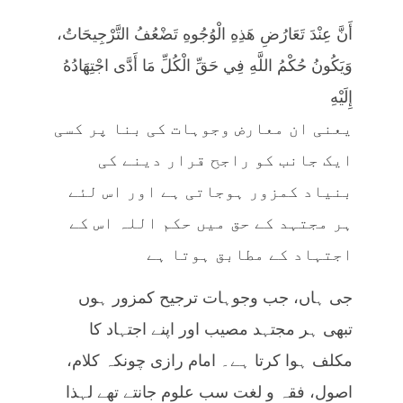
أَنَّ عِنْدَ تَعَارُضِ هَذِهِ الْوُجُوهِ تَضْعُفُ التَّرْجِيحَاتُ،
وَيَكُونُ حُكْمُ اللَّهِ فِي حَقِّ الْكُلِّ مَا أَدَّى اجْتِهَادُهُ
إِلَيْهِ
یعنی ان معارض وجوہات کی بنا پر کسی
ایک جانب کو راجح قرار دینے کی
بنیاد کمزور ہوجاتی ہے اور اس لئے
ہر مجتہد کے حق میں حکم اللہ اس کے
اجتہاد کے مطابق ہوتا ہے
جی ہاں، جب وجوہات ترجیح کمزور ہوں
تبھی ہر مجتہد مصیب اور اپنے اجتہاد کا
مکلف ہوا کرتا ہے۔ امام رازی چونکہ کلام،
اصول، فقہ و لغت سب علوم جانتے تھے لہذا