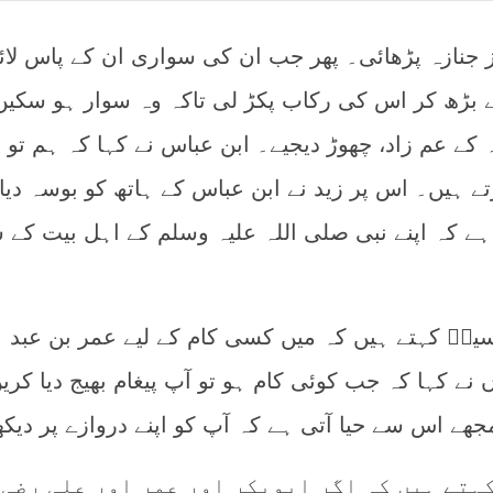
ماز جنازہ پڑھائی۔ پھر جب ان کی سواری ان کے پاس لا
 نے بڑھ کر اس کی رکاب پکڑ لی تاکہ وہ سوار ہو سکی
 کے عم زاد، چھوڑ دیجیے۔ ابن عباس نے کہا کہ ہم تو ا
ے ہیں۔ اس پر زید نے ابن عباس کے ہاتھ کو بوسہ دیا 
 ہے کہ اپنے نبی صلی اللہ علیہ وسلم کے اہل بیت کے 
سینؒ کہتے ہیں کہ میں کسی کام کے لیے عمر بن عبد
ں نے کہا کہ جب کوئی کام ہو تو آپ پیغام بھیج دیا کریں
مجھے اس سے حیا آتی ہے کہ آپ کو اپنے دروازے پر دیک
کہتے ہیں کہ اگر ابوبکر اور عمر اور علی رضی