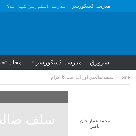
مدرسہ ڈسکورسز
مدرسہ ڈسکورسز کیا ہے؟
م
سرورق
مدرسہ ڈسکورسز
مجلہ تجد
Home
»
سلف صالحین اور اہل بیت کا اکرام
سلف صالحی
محمد عمار خان
ناصر