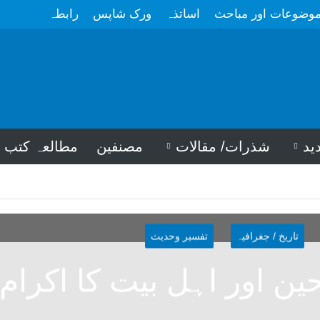
وضوعات اور مباحث
اساتذہ
ورک شاپس
رابطہ
ید
شذرات/ مقالات
مصنفین
مطالعہ کتب
تاریخ / جغرافیہ
تفسیر وحدیث
ن اور اہل بیت کا اکرام