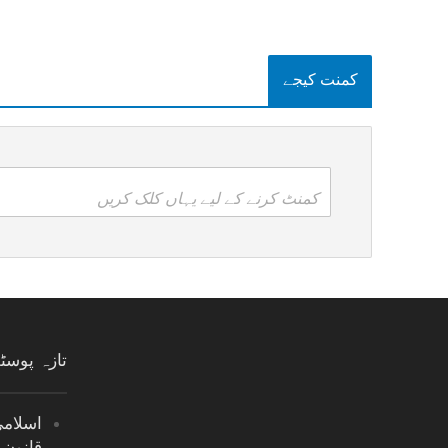
کمنت کیجے
کمنٹ کرنے کے لیے یہاں کلک کریں
تازہ پوس
اسلام
قانون 