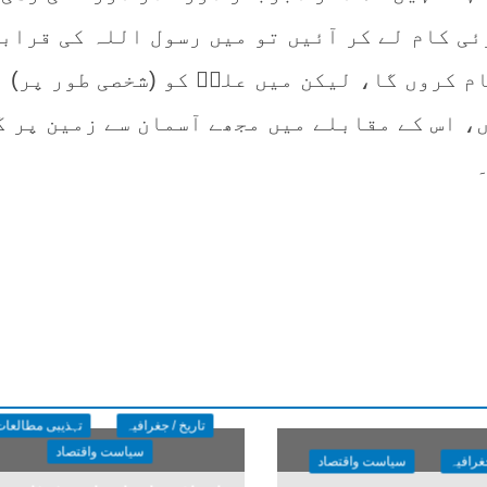
ئی کام لے کر آئیں تو میں رسول اللہ کی قرابت
م کروں گا، لیکن میں علیؓ کو (شخصی طور پر) ا
، اس کے مقابلے میں مجھے آسمان سے زمین پر گ
تاریخ / جغرافیہ
تہذیبی مطالعات
سیاست واقتصاد
جغرافیہ
سیاست واقتصاد