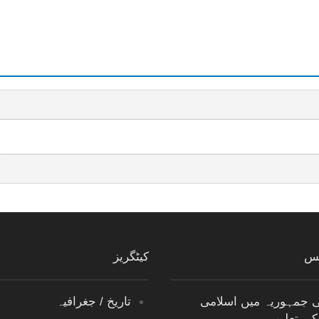
ٹس
کیٹگریز
ی جمہوریہ میں اسلامی
تاریخ / جغرافیہ
کی تعلیم