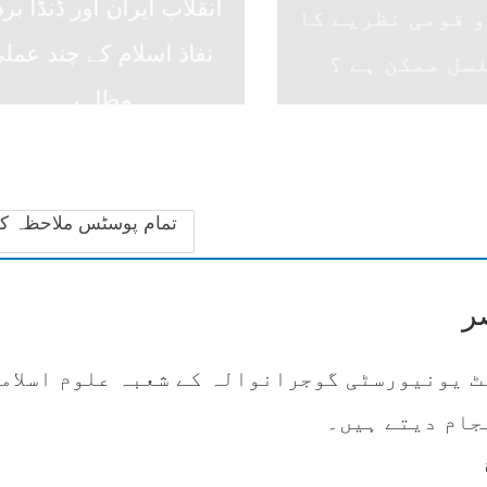
انقلاب ایران اور ڈنڈا برد
و قومی نظریے کا
نفاذ اسلام کے چند عمل
سل ممکن ہے ؟
مظاہر
تمام پوسٹس ملاحظہ ک
ر
ٹ یونیورسٹی گوجرانوالہ کے شعبہ علوم اسلام
جام دیتے ہیں۔