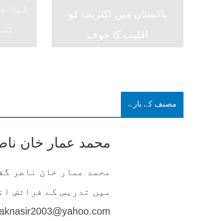
کیا د
پاکستان میں اکثریت کو
تسل
اقلیت کا خوف
مصنف کے بارے
محمد عمار خان ناص
محمد عمار خان ناصر گف
میں تدریس کے فرائض ان
aknasir2003@yahoo.com