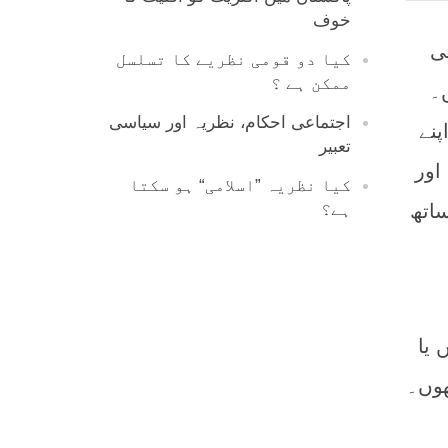
خوف
ئی
کیا دو قومی نظریے کا تسلسل
ممکن ہے ؟
ں۔
اجتماعی احکام، نظریہ اور سیاسی
پنے
تعبیر
اور
کیا نظریہ ”اسلامی“ ہو سکتا
ساتھ
ہے؟
 یا
ھوں۔