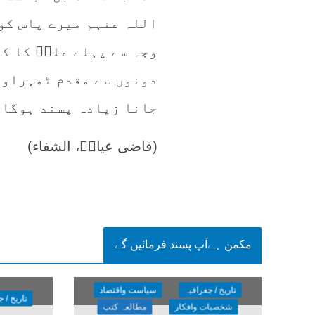
اللہ عنہم میرے پاس کو
وجہ سے پہلے علیؓ کا کا
دونوں سے مقدم ٹھہراوں
جانا زیادہ پسند ہوگا۔
(قاضی عیاضؒ، الشفاء)
مکمن ہےآپ پسند فرمائیں گے
تاریخ / جغرافیہ
سیاست واقتصاد
تاریخ / 
شخصیات وافکار
مطالعہ کتب