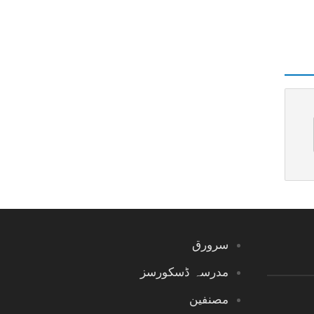
سرورق
مدرسہ ڈسکورسز
مصنفین