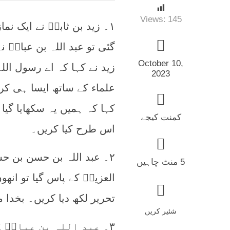
Views:
145
۱۔ زید بن ثابتؓ نے ایک ن
گئی تو عبد اللہ بن عباسؓ
October 10,
زید نے کہا کہ اے رسول اللہ
2023
علماء کے ساتھ ایسا ہی کرت
کہا کہ ہمیں یہ سکھایا گیا
کمنت کیجے
اس طرح کیا کریں۔
۲۔ عبد اللہ بن حسن بن ح
5 منٹ چاہیں
العزیزؒ کے پاس گیا تو انھو
تحریر لکھ دیا کریں۔ بخدا 
شئیر کریں
۳۔ عبد اللہ بن عباسؓ 