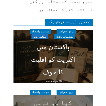
مقیم فلسفہ کے استاد اور کئی
گرانقدر کتب کے مصنف ہیں۔
مکمن ہےآپ پسند فرمائیں گے
تاریخ / جغرافیہ
سیاست واقتصاد
شخصیات وافکار
مطالعہ کتب
پاکستان میں
اکثریت کو اقلیت
کا خوف
20 hours ago
تاریخ / جغرافیہ
سیاست واقتصاد
کیا دو قومی