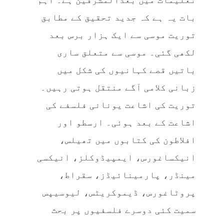
بات یہ ہے کہ جدید تحقیق کے مطابق
توریت موسی سے ایک ہزار برس بعد
لکھی گئی۔ موسی سے متعلق ساری
باتیں قصے کہانیوں کی شکل میں
زبانی کلامی آگے منتقل ہوتی رہیں۔
توریت کی اشاعت یونانی فلسفے کی
اشاعت کے بعد ہوئی۔ ارسطو اور
افلاطون کی کتابوں میں تھیلس،
انیکساغورس، ایمپیڈوکلز، انیکسی
مینڈر، پارمینائیڈز، سقراط،
پروٹاغورس، ڈیموکریٹس، لیوسیپس
سمیت کئی دوسرے فلسفیوں پر بحث