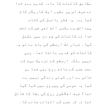
مطابق کائنات کا مادہ قدیم ہے، خدا
نے صرف اس پر بطور ایک کاریگر کام
کیا ہے۔ یہ فکر بائبل کی کتاب
پیدائش سے یکسر الٹ تھی جس کے تحت
خدا نے کائنات کو چھ دن میں مکمل
کیا۔ جہاں تک ارسطو کی بات ہے تو وہ
کائنات کو قدیم مانتا تھا۔ یہی
نہیں بلکہ ارسطو کے نزدیک موت کے
بعد جسم کے ساتھ روح بھی فنا ہو
جاتی ہے اور کوئی زندگی نہیں ہے۔
کیا یہ موسی کی پیروی میں کہا گیا
تھا؟ صرف افلاطون روح کی بقا کا قائل
تھا نہ کہ جسم کے اٹھائے جانے کا۔