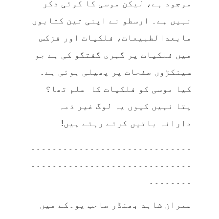
موجود ہے، لیکن موسی کا کوئی ذکر
نہیں ہے۔ ارسطو نے اپنی تین کتابوں
مابعدالطبیعات، فلکیات اور فزکس
میں فلکیات پر گہری گفتگو کی ہے جو
سینکڑوں صفحات پر پھیلی ہوئی ہے۔
کیا موسی کو فلکیات کا علم تھا؟
پتا نہیں کیوں یہ لوگ غیر ذمہ
دارانہ باتیں کرتے رہتے ہیں!
۔۔۔۔۔۔۔۔۔۔۔۔۔۔۔۔۔۔۔۔۔۔۔۔۔۔۔۔۔۔
۔۔۔۔۔۔۔۔۔۔۔۔۔۔۔۔۔۔۔۔۔۔۔۔۔۔۔۔۔۔
۔۔۔۔۔۔۔۔
عمران شاہد بھنڈر صاحب یو۔کے میں