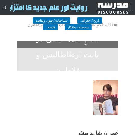
تاریخ / جغرافیہ
سماجیات / فنون وثقافت
Home
»
کلامِ علی عباس در بابت ارطاطالیس و فلاطون
شخصیات وافکار
فلسفہ
کلامِ علی عباس در
بابت ارطاطالیس و
فلاطون
October 10, 2023
کمنت کیجے
13 منٹ چاہیں
عمران شاہد بھنڈر