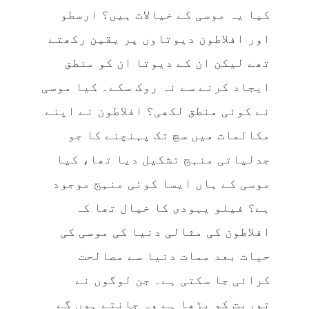
کیا یہ موسی کے خیالات ہیں؟ ارسطو
اور افلاطون دیوتاوں پر یقین رکھتے
تھے لیکن ان کے دیوتا ان کو منطق
ایجاد کرنے سے نہ روک سکے۔ کیا موسی
نے کوئی منطق لکھی؟ افلاطون نے اپنے
مکالمات میں سچ تک پہنچنے کا جو
جدلیاتی منہج تشکیل دیا تھا، کیا
موسی کے ہاں ایسا کوئی منہج موجود
ہے؟ فیلو یہودی کا خیال تھا کہ
افلاطون کی مثالی دنیا کی موسی کی
حیات بعد ممات دنیا سے مصالحت
کرائی جا سکتی ہے۔ جن لوگوں نے
توریت کو پڑھا ہے وہ جانتے ہوں گے