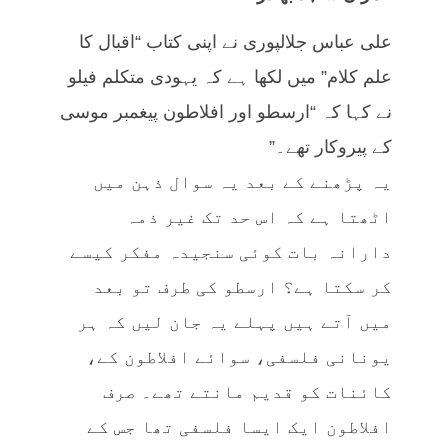
علی عباس جلالپوری نے اپنی کتاب “اقبال کا
علم کلام” میں لکھا ہے کہ یہودی متکلم فیلو
نے کہا کہ “ارسطو اور افلاطون پیغمبر موسی
کے پیروکار تھے۔”
یہ پڑھنے کے بعد یہ سوال ذہن میں
اٹھتا ہے کہ اس حد تک غیر ذمہ
دارانہ بات کوئی سنجیدہ مفکر کیسے
کر سکتا ہے؟ ارسطو کی طرف تو بعد
میں آتے ہیں پہلے یہ جان لیں کہ ہر
یونانی فلسفی، سوائے افلاطون کے،
کائنات کو قدیم مانتے تھے۔ صرف
افلاطون ایک ایسا فلسفی تھا جس کے