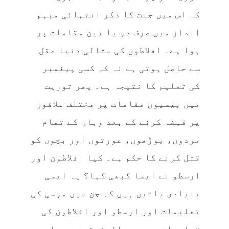
کہ اس میں جنت کا ذکر انتہائی مبہم
انداز میں صرف دو یا تین مقامات پر
ہوا ہے۔ افلاطون کی مثالی دنیا عقل
سے حاصل ہوتی ہے نہ کہ کسی پیغمبر
کی تعلیم کا نتیجہ ہے۔ پھر توریت
میں بیسیوں مقامات پر مختلف علاقوں
پر قبضہ کرنے کے بعد وہاں کے تمام
مردوں، بوڑھوں، عورتوں اور بچوں کو
قتل کرنے کا حکم ہے۔ کیا افلاطون اور
ارسطو نے ایسا کبھی کہا؟ یہ ایسی
بنیادی باتیں ہیں کہ جن میں موسی کی
تعلیمات اور ارسطو اور افلاطون کی
تعلیمات میں بعدالمشرقین ہے۔ اہم