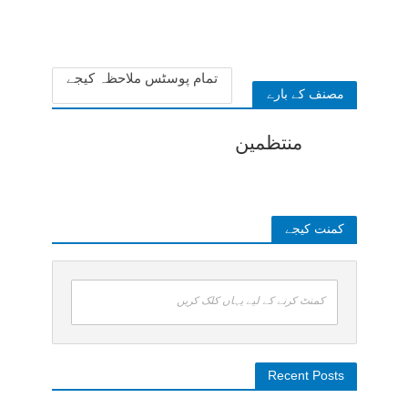
تمام پوسٹس ملاحظہ کیجے
مصنف کے بارے
منتظمین
کمنت کیجے
کمنٹ کرنے کے لیے یہاں کلک کریں
Recent Posts