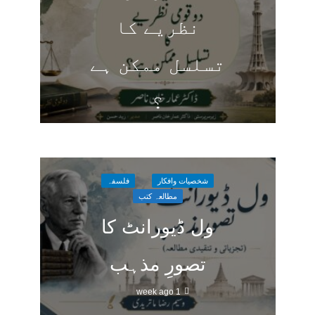
نظریے کا
تسلسل ممکن ہے
؟
20 hours ago
شخصیات وافکار
فلسفہ
مطالعہ کتب
ول ڈیورانٹ کا
تصورِ مذہب
1 week ago