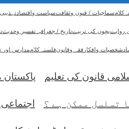
ہ
کلام
سماجیات / فنون وثقافت
سیاست واقتصاد
تہذیبی
 روایت
بچوں کی تربیت
تاریخ / جغرافیہ
تفسیر وحدیث
ت
اد
شخصیات وافکار
فقہ وقانون
فلسفہ
کلام
مدارس اور ت
امی قانون کی تعلیم
پاکستان 
 تسلسل ممکن ہے ؟
اجتماعی 