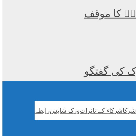
لیؒ کا موقف
رک کی گفتگو
شرکا
شرکاء کے تاثرات
ورک شاپس
رابطہ