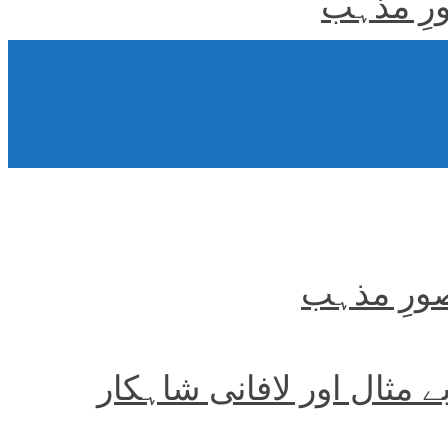
ورِ مذہب
صورِ مذہب
بے مثال اور لافانی شاہکار