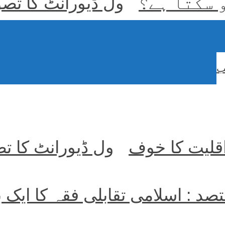
و سکتا ہے؟
ول ڈیورانٹ کا تص
ب
اقلیت کا خوف
ول ڈیورانٹ کا ت
قتصد : اسلامی تقابلی فقہ کا ایک 