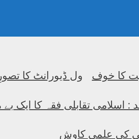
یت کا خوف
ول ڈیورانٹ کا تصور
د : اسلامی تقابلی فقہ کا ایک بے 
یفی کی علمی کاوش