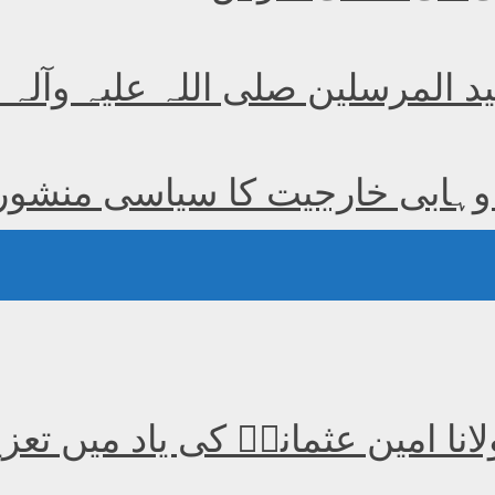
ید المرسلین صلی اللہ علیہ وآلہ
ہابی خارجیت کا سیاسی منشور (1
لانا امین عثمانیؒ کی یاد میں ت