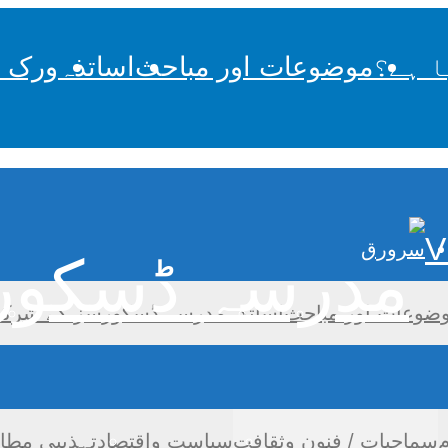
ا ہے؟
موضوعات اور مباحث
اساتذہ
ورک 
V
سرورق
ضوعات اور مباحث
اساتذہ
مدرسہ ڈسکورسز کے شرکا
م
سماجیات / فنون وثقافت
سیاست واقتصاد
تہذیبی مطا