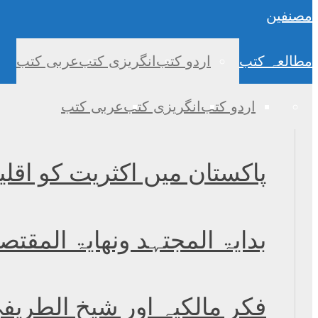
مصنفین
مطالعہ کتب
اردو کتب
انگریزی کتب
عربی کتب
اردو کتب
انگریزی کتب
عربی کتب
پاکستان میں اکثریت کو اقل
بدایۃ المجتہد ونھایۃ المقتص
فکرِ مالکیہ اور شیخ الطر