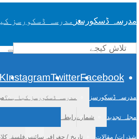
مدرسہ ڈسکورسز
مدرسہ ڈسکورسز کی
K
Instagram
Twitter
Facebook
مدرسہ ڈسکورسز
مدرسہ ڈسکورسز کیا ہے؟
مو
مجلہ تجدید
شمارے
رابطہ
شذرات/ مقالات
تاریخ / جغرافیہ
سائنس
فلسفہ
کلا