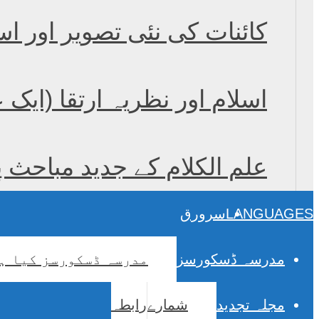
کائنات کی نئی تصویر اور اس
اسلام اور نظریہ ارتقا (ایک
علم الکلام کے جدید مباحث 
LANGUAGES
سرورق
مدرسہ ڈسکورسز
مدرسہ ڈسکورسز کیا ہ
مجلہ تجدید
شمارے
رابطہ