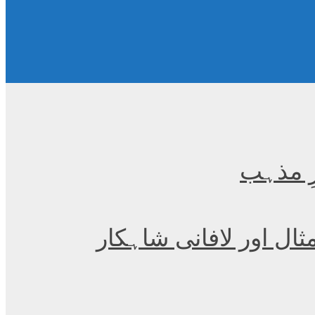
ِ مذہب
مثال اور لافانی شاہکار