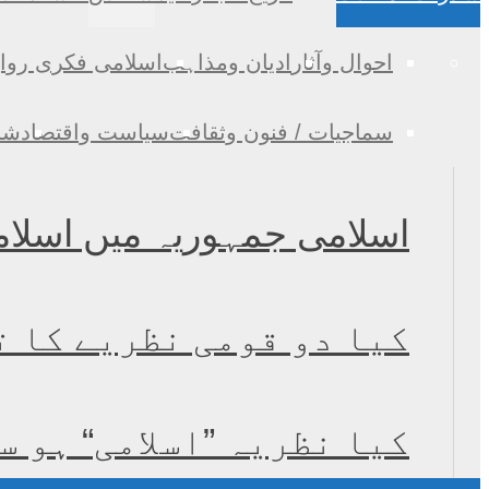
احوال وآثار
ادیان ومذاہب
اسلامی فکری روا
سماجیات / فنون وثقافت
سیاست واقتصاد
شخ
اسلامی جمہوریہ میں اسلام
کیا دو قومی نظریے کا ت
کیا نظریہ ”اسلامی“ ہو س