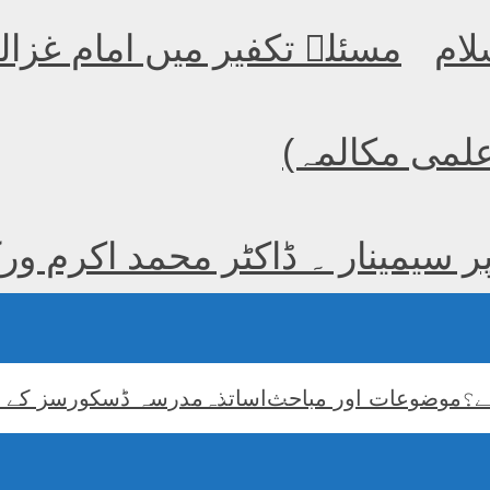
لام
مسئلہ تکفیر میں امام غزا
 علمی مکالمہ)
پر سیمینار ۔ ڈاکٹر محمد اکرم و
ے؟
موضوعات اور مباحث
اساتذہ
مدرسہ ڈسکورسز کے 