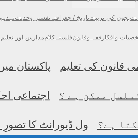
یت
بچوں کی تربیت
تاریخ / جغرافیہ
تفسیر وحدیث
تہذیب
صیات وافکار
فقہ وقانون
فلسفہ
کلام
مدارس اور تعلیم
م
ی قانون کی تعلیم
پاکستان میں
سلسل ممکن ہے ؟
اجتماعی احک
کتا ہے؟
ول ڈیورانٹ کا تصورِ