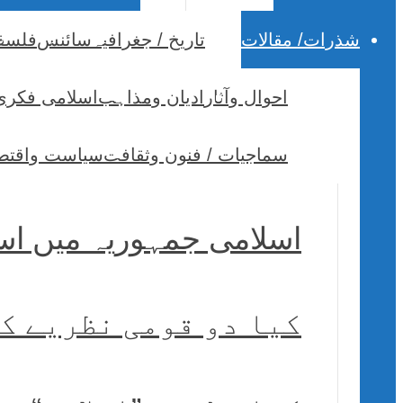
شذرات/ مقالات
تاریخ / جغرافیہ
سائنس
فلسف
احوال وآثار
ادیان ومذاہب
اسلامی فکری
سماجیات / فنون وثقافت
سیاست واقتص
اسلامی جمہوریہ میں اسل
کیا دو قومی نظریے کا