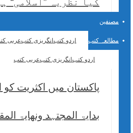
کیا نظریہ ”اسلامی“ ہ
مصنفین
مطالعہ کتب
اردو کتب
انگریزی کتب
عربی کت
اردو کتب
انگریزی کتب
عربی کتب
پاکستان میں اکثریت کو 
بدایۃ المجتہد ونھایۃ الم