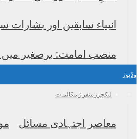
انبیاء سابقین اور بشارات س
منصب امامت: برصغیر میں و
وڈیوز
لیکچرز
متفرق
مکالمات
معاصر اجتہادی مسائل
مو