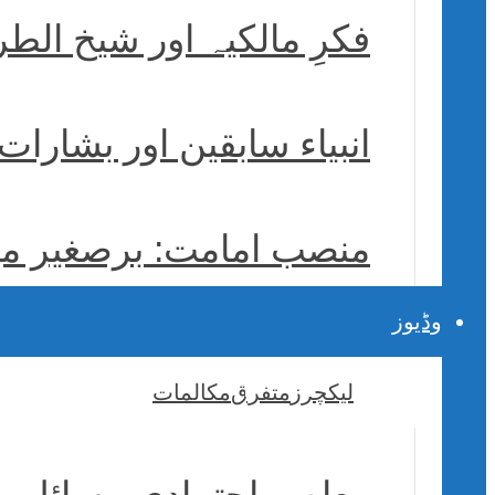
فکرِ مالکیہ اور شیخ ال
انبیاء سابقین اور بشارا
منصب امامت: برصغیر میں
وڈیوز
لیکچرز
متفرق
مکالمات