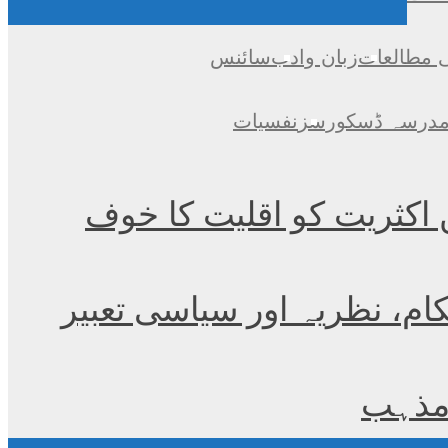
ی مطالعات
زبان وادب
سائنس
درسہ ڈسکورسز
نفسیات
 اکثریت کو اقلیت کا خوف
ام، نظریہ اور سیاسی تعبیر
 مذہب