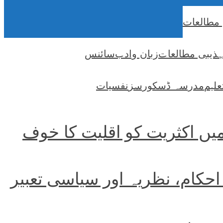
 مطالعات
ہذیبی مطالعات
زبان وادب
سائنس
علیم
مدرسہ ڈسکورسز
نفسیات
میں اکثریت کو اقلیت کا خوف
احکام، نظریہ اور سیاسی تعبیر