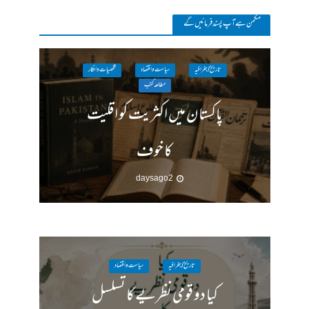
مکمن ہےآپ پسند فرمائیں گے
تاریخ / جغرافیہ
سیاست واقتصاد
شخصیات وافکار
مطالعہ کتب
پاکستان میں اکثریت کو اقلیت
کا خوف
2 days ago
تاریخ / جغرافیہ
سیاست واقتصاد
کیا دو قومی نظریے کا تسلسل