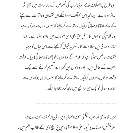
اسی طرح یہ اختلاف قدیم عربی ادب کی نصوص کے دراسات میں بھی اثر
انداز ہوتا ہے.. چنانچہ اس اختلاف اور اسکے ان نقصان دہ اثرات سے بچنے
کے لئے الفاظ و معانی کو ایک ساتھ لے کر چلنے کا سلسلہ نہایت کارآمد ہے
اور کلام کی خوبیوں کا اصل حق بھی اسی صورت میں ادا ہو سکتا ہے.. لہذا
الفاظ و معانی میں مشابہت کا یہ نظریہ قبول کر لینے سے اس خیال کو مزید
تقویت حاصل ہوتی ہے کہ کلام کے دونوں پہلو (الفاظ و معانی) بیک وقت
اہمیت کے حامل ہیں.. اور دونوں میں گہرا ربط تسلیم کرنے سے بیک
وقت دونوں پہلوؤں کو ایک ساتھ لے کر چلنے کا سلسلہ بحال ہو گا جس سے
الفاظ و معانی کو ایک ہی سانچے میں رکھ کر دیکھا جا سکے۔
۔۔۔۔۔۔۔۔۔۔۔۔۔۔۔۔۔۔۔۔۔۔۔۔۔۔۔۔۔۔۔۔۔۔
خزیمہ ظاہری صاحب فیکلٹی آف اصولِ دین ، ڈیپارٹمنٹ آف حدیث ،
انٹرنیشنل اسلامک یونیورسٹی اسلام آباد میں پی ایچ ڈی کے طالب علم ہیں ۔