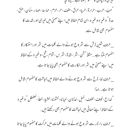
تیزی و زیادتی کا مفہوم ملتا ہے.. چنانچہ
“حبّ،حرب،حرارة،حرية،حرق،حتف،حر،حزم،حماسة،حصار،حنان،حنق،
حدة” وغيرہ وغيرہ،ان تمام الفاظ میں اپنے معنیٰ میں تیزی اور شدت کا
مفہوم بھی شامل ہے.
_ حرفِ شین / ش سے شروع ہونے والے کلمات میں شر اور استنکار کا
مفہوم ملتا ہے.. مثلاً “شنّ،شرّ،شدّة،شرس،شؤم،شحّ،وغيرہ کے الفاظ
میں اپنے معنیٰ میں شر اور نکارت کا مفہوم بھی پایا جاتا ہے.
_ حرفِ خاء / خ سے شروع ہونے والے الفاظ میں خباثت کا مفہوم شامل
ہوتا ہے.. لہذا
“خداع،خوف،خلف،خبل،خذلان،خيانة،خشونة،خشية،خطأ،خططل”وغیرہ
کے الفاظ اپنے معانی میں خباثت کا مفہوم بھی رکھتے ہیں.
_ حرفِ راء/ر سے شروع ہونے والے کلمات میں حرکت کا مفہوم پایا جاتا