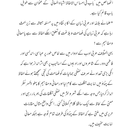
الخصائص میں “باب فی امساس الالفاظ اشباه المعانى” کے عنوان سے طویل
باب قائم کیا ہے.
* علمائے بلاغہ اور عربی زبان کے اکابر نقّاد میں یہ مسئلہ ہمیشہ سے زیرِ بحث
رہا ہے کہ عربی زبان کی فصاحت و بلاغت کا تعلق اسکے الفاظ سے ہے یا معانی
و مفاہیم سے ؟
یہی اختلاف عربی ادب کے ادوار میں سے خاص طور پر عباسی،اندلسی اور
فاطمی دور کے شاعروں اور ادیبوں کے اسالیب پر بھی اثر انداز ہوا ہے کہ
انکی بڑی تعداد نے صرف لفظی جمالیات کو فصاحت کی کنجی سمجھتے ہوئے الفاظ
کے چناؤ میں نہایت تکلّف سے کام لیا اور معانی و مفاہیم کا پہلو یکسر نظر
انداز کر دیا جس وجہ سے انکے شعر و نثر میں لفظی تکلّفات کی بھرمار رہی اور
معنیٰ کے لحاظ سے ایک ساقط کلام کہلائی گئی.. اسکی واضح مثال مقاماتِ
حریری میں ملتی ہے کہ الفاظ کے چناؤ کی طرف تمام توجہ ہے جبکہ معانی
نہایت سخیف ہیں.