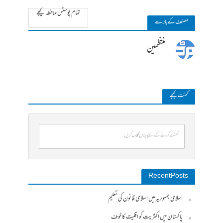
تمام پوسٹس ملاحظہ کیجے
مصنف کے بارے
منتظمین
کمنت کیجے
کمنٹ کرنے کے لیے یہاں کلک کریں
Recent Posts
اسلامی جمہوریہ میں اسلامی قانون کی تعلیم
پاکستان میں اکثریت کو اقلیت کا خوف