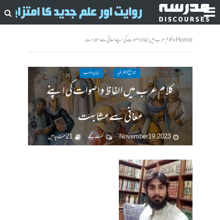
Home
»
کلامِ عرب میں الفاظ و اصوات کی اپنے معانی سے مشابہت
تاریخ / جغرافیہ
زبان وادب
کلامِ عرب میں الفاظ و اصوات کی اپنے
معانی سے مشابہت
November 19, 2023
کمنت کیجے
21 منٹ چاہیں