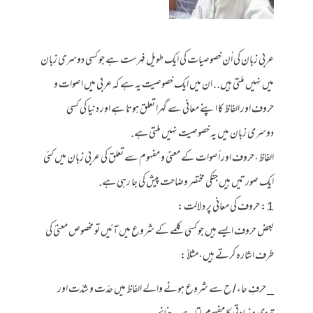
عربی زبان کی اُن خصوصیات کی ایک طویل فہرست ہے جو کسی دوسری زبان
میں نہیں ملتی ہیں.. ان میں ایک خصوصیت یہ ہے کہ عربی میں اصوات و
حروف اور الفاظ کا اپنے معانی سے گہرا تعلق ہوتا ہے اور دنیا کی کسی
دوسری زبان میں یہ خصوصیت نہیں ملتی ہے.
الفاظ،حروف اور أصوات کے معنیٰ و مفہوم سے تعلق کی عربی زبان میں کئی
ایک صورتیں ہیں جنکی مختصر وضاحت پیش کی جا رہی ہے.
1 : حروف کی معانی پر دلالت :
بعض حروف ایسے ہیں جو کسی کلمے کے شروع میں آئیں تو مخصوص معنیٰ کی
طرف اشارہ کرتے ہیں،مثلاً :
_ حرفِ حاء / ح سے شروع ہونے والے الفاظ میں حدّت و شدّت اور