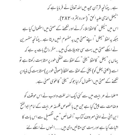
ہے.. چنانچہ قرآنِ مجید میں اللہ تعالیٰ نے فرمایا ہے کہ
“لیملل الذی علیه الحق” (سورہ بقرہ،٢٨٢).
اس میں “یُمْلِل” کا لفظ اِملاء کرنے اور لکھنے کے معنیٰ میں استعمال کیا ہے
جبکہ یہ لفظ “یملل” اپنے معنیٰ میں یہ مفہوم نہیں دیتا ہے.. چنانچہ مفسرین
نے اسکے معنیٰ میں بہت سی تاویلات کی ہیں.. مگر راجح بات یہ ہے کہ
یہاں پر” یملل” کا لفظ “یملئ” کے لفظ سے لفظی طور پر مشابہت رکھتا ہے تو
اسے (یعنی یملل کو) یملئ کے لفظ سے لفظاً (صوتی طور پر) مشابہت کی بنیاد پر
لکھنے کے معنیٰ میں استعمال کر لیا جو کہ “یملئ” کا لغوی معنی ہے.
* علمائے عربیّت میں سے کئی ایک ائمہ لغت و ادب نے اس موقف کو
وضاحت سے پیش کیا ہے جن میں بالخصوص فلسفہ عربیّت کے امام ابو الفتح
ابن جِنّی نے اپنی معروف کتاب “الخصائص” میں تفصیل سے اس بات کا
اثبات کیا ہے اور بہت سی مثالیں دی ہیں.. .. انہوں نے اسکے لئے