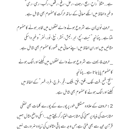
ہے.. مثلاً “راح،رجع،رجف،رحل،رفع،رقص،ركب،رمى،رحى”
وغیرہ الفاظ میں انکے معانی کے ساتھ حرکت کا مفہوم بھی شامل ہے.
_ حرفِ نون/ن سے شروع ہونے والے لفظوں میں ظاہر ہونے کا مفہوم
ملتا ہے.. چنانچہ “نبت،نبح،نبر،نبش،نشر،نبغ،نور،نفر” وغیرہ اسکی
مثالیں ہیں اور ان الفاظ میں اپنے معانی میں ظہور کا مفہوم بھی شامل ہے.
_ حرفِ فاء/ف سے شروع ہونے والے لفظوں میں کُھلنے اور الگ ہونے
کا مفہوم پایا جاتا ہے.. چنانچہ
“فتح،فسح،فت،فك،فلق،فق،فتک،فجر،فرج،فرد،فسر” کے الفاظ میں
کھلنے اور الگ ہونے کا مفہوم بھی شامل ہے.
2 : حروف کے علاوہ مستقل طور پر پورے کے پورے کلمات بھی لفظی
مشابہت کی بنیاد پر معنیٰ کی مشابہت اختیار کر لیتے ہیں.. اسکی واضح مثال ہمیں
قرآنِ مجید سے بھی ملتی ہے جس وجہ سے باقی مثالوں کی زیادہ ضرورت نہیں