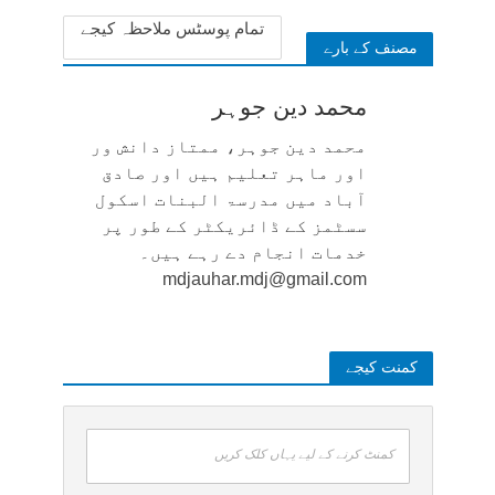
تمام پوسٹس ملاحظہ کیجے
مصنف کے بارے
محمد دین جوہر
محمد دین جوہر، ممتاز دانش ور
اور ماہر تعلیم ہیں اور صادق
آباد میں مدرسۃ البنات اسکول
سسٹمز کے ڈائریکٹر کے طور پر
خدمات انجام دے رہے ہیں۔
mdjauhar.mdj@gmail.com
کمنت کیجے
کمنٹ کرنے کے لیے یہاں کلک کریں