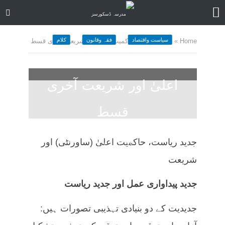
سیاست واقتصاد
فقہ وقانون
کلام
Home
»
جدید ریاست ،حاکمیت اعلیٰ اور شریعت آخری قسط
جدید ریاست ،حاکمیت
اعلیٰ اور شریعت آخری
قسط
January 29, 2024
کمنت کیجے
جدید ریاست، حاکمیت اعلیٰ (ساورنٹی) اور
37 منٹ چاہیں
شریعت
جدید پیداواری عمل اور جدید ریاست
جدیدیت کے دو بنیادی تہذیبی تصورات ہیں: