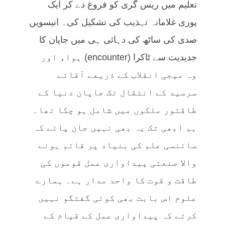
تعلیم میں ریس گری کو فروغ دے کر ایک
پوری غلامانہ تہذیب کی تشکیل کی۔ انیسویں
صدی کی ساٹھ کی دہائی ہی میں جاپان کا
جدیدیت سے ٹاکرا (encounter) ہوا، اور
وہ میجی انقلاب کے ذریعے آقائے
سرسید کے انتقال تک جاپان دنیا کے
طاقتور ملکوں میں شامل ہو چکا تھا۔
ہم ابھی تک یہ بھی نہیں جان پائے کہ
سائنسی علم کی بنیاد پر قائم ہونے
والا صنعتی پیداواری عمل قوموں کی
طاقت و قوت کا واحد مدار ہے۔ ہمارے
علوم اس بابت بھی کوئی گفتگو نہیں
کرتے کہ پیداواری عمل کے قیام کے