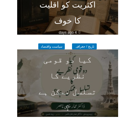
اکثریت کو اقلیت
کا خوف
4 days ago
تاریخ / جغرافیہ
سیاست واقتصاد
کیا دو قومی
نظریے کا
تسلسل ممکن ہے
؟
4 days ago