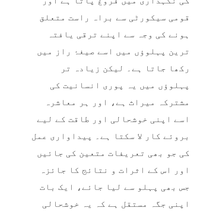
کی نگہداری میں فروغ پاتا ہے اور
قومی سیکورٹی سے براہ راست متعلق
ہونے کی وجہ سے اپنے ترقی یافتہ
ترین پہلوؤں میں اسے صیغۂ راز میں
رکھا جاتا ہے۔ لیکن زیادہ تر
پہلوؤں میں یہ پوری انسانیت کی
مشترکہ میراث ہے، اور ہر معاشرہ
اسے اپنی خوشحالی اور طاقت کے لیے
بروئے کار لا سکتا ہے۔ پیداواری عمل
کی جو بھی تعریفات متعین کی جائیں
اور اس کے اثرات و نتائج کا جائزہ
جس بھی پہلو سے لیا جائے، ایک بات
اپنی جگہ مستقل ہے کہ یہ خوشحالی