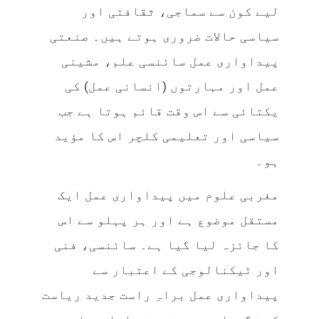
لیے کون سے سماجی، ثقافتی اور
سیاسی حالات ضروری ہوتے ہیں۔ صنعتی
پیداواری عمل سائنسی علم، مشینی
عمل اور مہارتوں (انسانی عمل) کی
یکتائی سے اس وقت قائم ہوتا ہے جب
سیاسی اور تعلیمی کلچر اس کا مؤید
ہو۔
مغربی علوم میں پیداواری عمل ایک
مستقل موضوع ہے اور ہر پہلو سے اس
کا جائزہ لیا گیا ہے۔ سائنسی، فنی
اور ٹیکنالوجی کے اعتبار سے
پیداواری عمل براہِ راست جدید ریاست