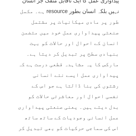
پیداواری عمل کا ایک ناقابل منفک جز انسان
نہیں بلکہ انسان بطور resource ہے۔ مکمل
طور پر مادی میکانیات پر مشتمل
صنعتی پیداواری عمل خود میں متضمن
انسان کے احوال اور حالات کو بہت
بنیادی سطح پر تبدیل کر دیتا ہے۔
مارکس کا یہ مشاہدہ قطعی درست ہے کہ
پیداواری عمل ایسے نئے انسانی
رشتوں کی بنا ڈالتا ہے جو اس کے
نفسی احوال اور معاشرتی حالات کو
بدل دیتے ہیں۔ یعنی صنعتی پیداواری
عمل انسانی وجودیات کے ساتھ ساتھ
اس کی سماجی حرکیات کو بھی تبدیل کر