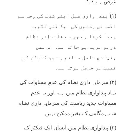
عرض ہے کہ:
(۱) پیداواری عمل اپنی شدت کی وجہ سے
انسانی رشتوں کی ایک نئی تقویم
پیدا کرتا ہے جس سے خاندانی نظام
درہم برہم ہو جاتا ہے۔ اس میں
بنیادی عامل منافع ہے جو کارکن کی
قیمت پر حاصل ہوتا ہے۔
(۲) سرمایہ داری نظام کی عدمِ مساوات کی
نہاد پیداواری نظام میں ہے، اور یہ عدم
مساوات جدید ریاست کی سرمایہ داری نظام
سے ہمگامی کے بغیر ممکن نہیں۔
(۳) پیداواری نظام میں انسان ایک فیکٹر کے