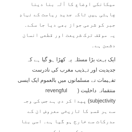
میکانکی اوضاع کا آلہ بنا دینا
چاہتی ہیں تاکہ جدید ریاست کے نہادِ
جبر کو شرعی جواز بھی دیا جا سکے۔
یہ موقف ترک شریعت اور قطعی انسان
دشمن ہے۔
ایک بہت بڑا مسئلہ یہ کھڑا ہو گیا ہے کہ
جدیدیت اور تہذیب مغرب کی نادرست
تفہیمات نے مسلمانوں میں بالعموم ایک ایسی
منتقمانہ داخلیت (revengful
subjectivity) پیدا کر دی ہے جس کی وجہ
سے ہر قسم کا تاریخی معروض ان کے
مدرکات سے خارج ہو گیا ہے۔ اسی بنا
پر وہ جدیدیت کے پیدا کردہ سب سے