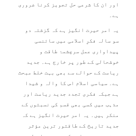
اور ان کا شرعی حل تجویز کرنا ضروری
ہے۔
یہ امر حیرت انگیز ہے کہ گزشتہ دو
سو سالہ فکرِ اسلامی میں سائنسی
پیداواری عمل سرچشمۂ طاقت و
خوشحالی کے طور پر خارج ہے۔ جدید
ریاست کے حوالے سے بھی بہت خلط مبحث
ہے۔ سیاسی اسلام اس کا والہ و شیدا
ہے جبکہ فکری تجدد جدید ریاست اور
مذہب میں کسی بھی قسم کی نسبتوں کے
منکر ہیں۔ یہ امر حیرت انگیز ہے کہ
جدید تاریخ کے طاقتور ترین مؤثر