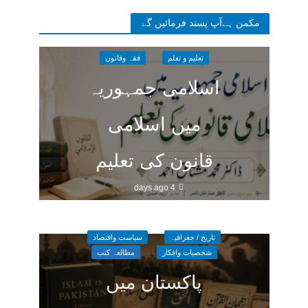
مکمن ہےآپ پسند فرمائیں گے
تعلیم و تعلم
فقہ وقانون
اسلامی جمہوریہ
میں اسلامی
قانون کی تعلیم
4 days ago
تاریخ / جغرافیہ
سیاست واقتصاد
شخصیات وافکار
مطالعہ کتب
پاکستان میں