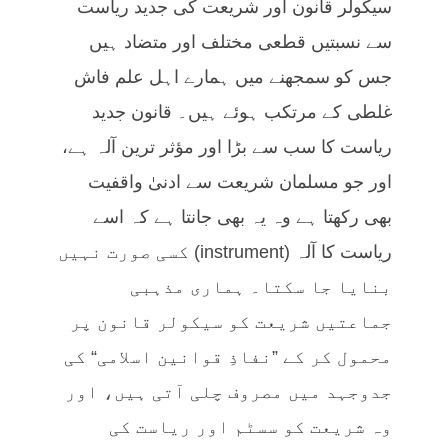
سیکولر قانون اور شریعت کی جدید ریاست
سے نسبتیں قطعی مختلف اور متضاد ہیں
جس کو سمجھنے میں ہمارے اہل علم فاش
غلطی کے مرتکب ہوئے ہیں۔ قانون جدید
ریاست کا سب سے بڑا اور مؤثر ترین آلہ ہے،
اور جو مسلمان شریعت سے ادنیٰ واقفیت
بھی رکھتا ہے وہ یہ بھی جانتا ہے کہ اسے
ریاست کا آلہ (instrument) کسی صورت نہیں
بنایا جا سکتا۔ ہماری مذہبی
جماعتیں شریعت کو سیکولر قانون پر
محمول کر کے ”نفاذِ قوانین اسلامی“ کی
جدوجہد میں مصروف چلی آتی ہیں، اور
وہ شریعت کو سسٹم اور ریاست کی