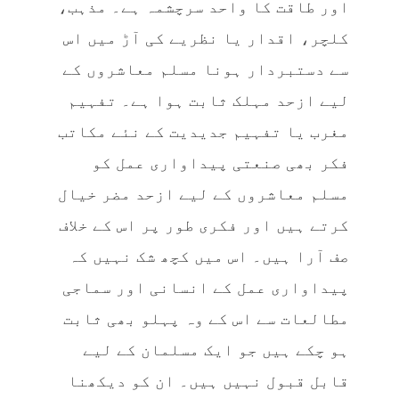
اور طاقت کا واحد سرچشمہ ہے۔ مذہب،
کلچر، اقدار یا نظریے کی آڑ میں اس
سے دستبردار ہونا مسلم معاشروں کے
لیے ازحد مہلک ثابت ہوا ہے۔ تفہیم
مغرب یا تفہیم جدیدیت کے نئے مکاتب
فکر بھی صنعتی پیداواری عمل کو
مسلم معاشروں کے لیے ازحد مضر خیال
کرتے ہیں اور فکری طور پر اس کے خلاف
صف آرا ہیں۔ اس میں کچھ شک نہیں کہ
پیداواری عمل کے انسانی اور سماجی
مطالعات سے اس کے وہ پہلو بھی ثابت
ہو چکے ہیں جو ایک مسلمان کے لیے
قابل قبول نہیں ہیں۔ ان کو دیکھنا