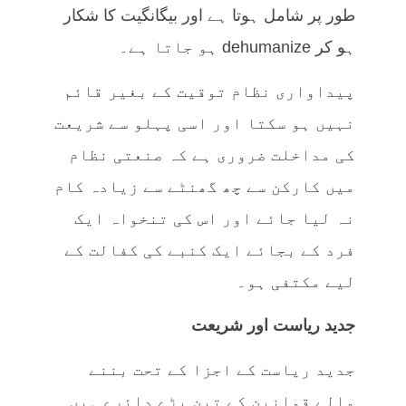
طور پر شامل ہوتا ہے اور بیگانگیت کا شکار
ہو کر dehumanize ہو جاتا ہے۔
پیداواری نظام توقیت کے بغیر قائم
نہیں ہو سکتا اور اسی پہلو سے شریعت
کی مداخلت ضروری ہے کہ صنعتی نظام
میں کارکن سے چھ گھنٹے سے زیادہ کام
نہ لیا جائے اور اس کی تنخواہ ایک
فرد کے بجائے ایک کنبے کی کفالت کے
لیے مکتفی ہو۔
جدید ریاست اور شریعت
جدید ریاست کے اجزا کے تحت بننے
والے قوانین کے تین بڑے دائرے ہیں۔