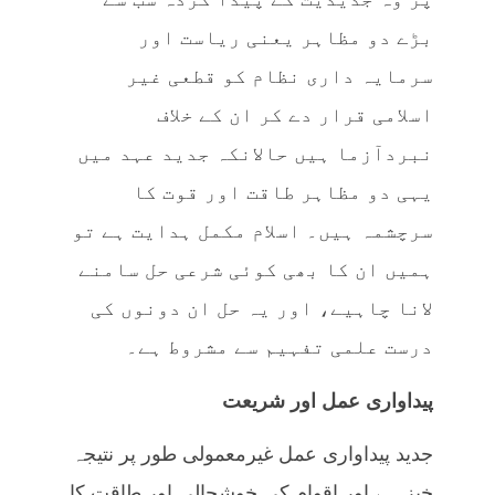
بڑے دو مظاہر یعنی ریاست اور
سرمایہ داری نظام کو قطعی غیر
اسلامی قرار دے کر ان کے خلاف
نبردآزما ہیں حالانکہ جدید عہد میں
یہی دو مظاہر طاقت اور قوت کا
سرچشمہ ہیں۔ اسلام مکمل ہدایت ہے تو
ہمیں ان کا بھی کوئی شرعی حل سامنے
لانا چاہیے، اور یہ حل ان دونوں کی
درست علمی تفہیم سے مشروط ہے۔
پیداواری عمل اور شریعت
جدید پیداواری عمل غیرمعمولی طور پر نتیجہ
خیز ہے اور اقوام کی خوشحالی اور طاقت کا