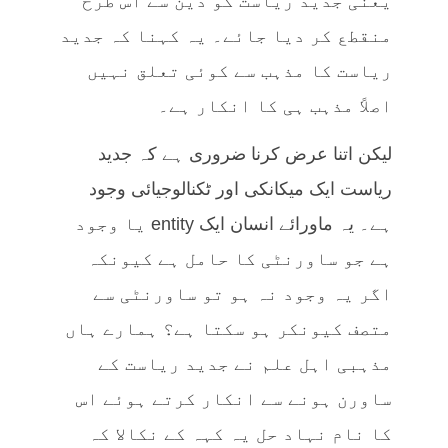
یعنی جدید ریاست کو دین سے اس طرح
منقطع کر دیا جائے۔ یہ کہنا کہ جدید
ریاست کا مذہب سے کوئی تعلق نہیں
اصلاً مذہب ہی کا انکار ہے۔
لیکن اتنا عرض کرنا ضروری ہے کہ جدید
ریاست ایک میکانکی اور ٹکنالوجیائی وجود
ہے۔ یہ ماورائے انسان ایک entity یا وجود
ہے جو ساورنٹی کا حامل ہے کیونکہ
اگر یہ وجود نہ ہو تو ساورنٹی سے
متصف کیونکر ہو سکتا ہے؟ ہمارے ہاں
مذہبی اہل علم نے جدید ریاست کے
ساورن ہونے سے انکار کرتے ہوئے اس
کا نام نہاد حل یہ کہہ کے نکالا کہ