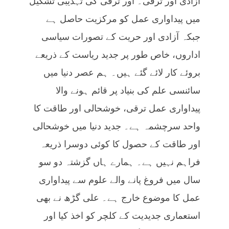
آزادی اور ترقی۔ اور ترقی کی تہذیبی تشکیل
میں پیداواری عمل کو مرکزیت حاصل ہے
جبکہ آزادی اور حریت کے تصورات سیاسی
اداروں، خاص طور پر جدید ریاست کے ذریعے
بروئے کار لائے گئے ہیں۔ ہم عصر دنیا میں
سائنسی علم کی بنیاد پر قائم ہونے والا
پیداواری عمل ترقی، خوشحالی اور طاقت کا
واحد سرچشمہ ہے۔ جدید دنیا میں خوشحالی
اور طاقت کے حصول کا کوئی دوسرا ذریعہ
فراہم نہیں ہے۔ ہمارے ہاں گزشتہ دو سو
سال میں فروغ پانے والے علوم سے پیداواری
عمل کا موضوع خارج ہے۔ علی گڑھ نے بھی
استعماری جدیدیت کے کلچر کو اخذ کیا اور