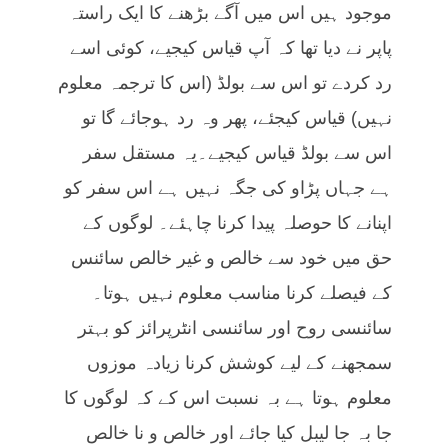
موجود ہیں اس میں آگے بڑھنے کا ایک راستہ
پاپر نے دیا تھا کہ آپ قیاس کیجیے، کوئی اسے
رد کردے تو اس سے بولڈ (اس کا ترجمہ معلوم
نہیں) قیاس کیجئے، پھر وہ رد ہوجائے گا تو
اس سے بولڈ قیاس کیجیے۔یہ مستقل سفر
ہے جہاں پڑاو کی جگہ نہیں ہے اس سفر کو
اپنانے کا حوصلہ پیدا کرنا چاہئے۔ لوگوں کے
حق میں خود سے خالص و غیر خالص سائنس
کے فیصلے کرنا مناسب معلوم نہیں ہوتا۔
سائنسی روح اور سائنسی انٹرپرائز کو بہتر
سمجھنے کے لیے کوشش کرنا زیادہ موزوں
معلوم ہوتا ہے بہ نسبت اس کے کہ لوگوں کا
جا بہ جا لیبل کیا جائے اور خالص و نا خالص