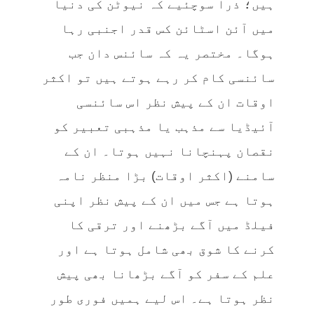
ہیں؛ ذرا سوچئیے کہ نیوٹن کی دنیا
میں آئن اسٹائن کس قدر اجنبی رہا
ہوگا۔ مختصر یہ کہ سائنس دان جب
سائنسی کام کر رہے ہوتے ہیں تو اکثر
اوقات ان کے پیش نظر اس سائنسی
آئیڈیا سے مذہب یا مذہبی تعبیر کو
نقصان پہنچانا نہیں ہوتا۔ ان کے
سامنے (اکثر اوقات) بڑا منظر نامہ
ہوتا ہے جس میں ان کے پیش نظر اپنی
فیلڈ میں آگے بڑھنے اور ترقی کا
کرنے کا شوق بھی شامل ہوتا ہے اور
علم کے سفر کو آگے بڑھانا بھی پیش
نظر ہوتا ہے۔ اس لیے ہمیں فوری طور