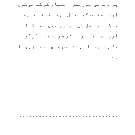
پر دفاعی پوزیشن اختیار کرکے لوگوں
اور اصناف کو لیبل نہیں کرنا چاہیے
بلکہ اس عمل کی بہتری میں حصہ ڈالنا
اور اس عمل کو بہتر طریقے سے لوگوں
تک پہنچانا زیادہ ضروری معلوم ہوتا
ہے۔
۔۔۔۔۔۔۔۔۔۔۔۔۔۔۔۔۔۔۔۔۔۔۔۔۔۔۔۔۔۔
۔۔۔۔۔۔۔۔۔۔۔