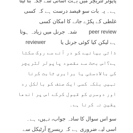
پاپولر لٹریچر میں بہت آسانی سے جگہ بنا لیتا
ہے۔ یہ بات سو فیصد درست ہے کہ کسی
غلطی کے پکڑے جانے کا امکان کسی
peer review شدہ جرنل میں زیادہ ہوتا
ہے لیکن کیا کوئی جرنل یا reviewer
ذاتی بیانیے کو در آنے سے روک سکتا
ہے؟اس بحث سے مقصود پاپولر لٹریچر
کی بالادستی یا برابری ثابت کرنا
نہیں بلکہ کسی ایک صنف کو بالکل رد
اور دوسری کو قبول کرکے اس پر اندھا
یقین نہ کرنا ہے۔
سو اس سوال کا سادہ جواب، نہیں، ہے۔
اسی لیے ضروری ہے کہ ریسرچ آرٹیکل سے