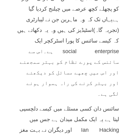
کو پچھلے کچھ عرصے میں چیلنج کردیا گیا
ہےیہاں تک کہ وہ ماہرین جن نے لیبارٹری
(تجربہ گاہ)اسٹیڈیز کی ہیں وہ یہ دکھاتے ہیں
کہ کیسے سائنس کا پورا اسٹرکچر ایک
social enterprise ہے۔اس سے
سائنس کے پورے نظام کو بہتر سمجھنے
اور اس میں چھپے مسائل کو دیکھنے
اور بہتر کرنے کی راہ ہموار ہونے
لگی ہے۔
سائنس دان کسی مسئلے میں کیسے دلچسپی
لیتا ہے یہ ایک مکمل میدان ہے جس میں
Ian Hacking اور دیگران نے بہت مغز