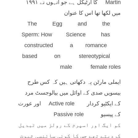
Martin کا آرٹیکل ہے جو انہوں نے ۱۹۹۱
میں لکھا تھا اس کا عنوان
The Egg and the
Sperm: How Science has
constructed a romance
based on stereotypical
male female roles
ایملی مارٹن یہ دکھاتی ہیں کہ کس طرح
بیسویں صدی کے اوائل میں بیالوجسٹ مرد
کے ایکٹیو کردار Active role اور عورت
کے پیسیو Passive role
کو ایگ اور اسپرم کے رولز میں تبدیل
کردیتے تھے جس کا کوئی سائنسی ثبوت