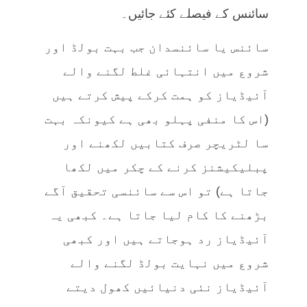
سائنس کے فیصلے کئے جائیں۔
سائنس یا سائنسدان جب بہت بولڈ اور
شروع میں انتہائی غلط لگنے والے
آئیڈیاز کو ہمت کرکے پیش کرتے ہیں
(اس کا منفی پہلو بھی ہے کیونکہ بہت
سا لٹریچر صرف کتابیں لکھنے اور
پبلیکیشنز کرنے کے چکر میں لکھا
جاتا ہے) تو اس سے سائنسی تحقیق آگے
بڑھنے کا کام لیا جاتا ہے۔ کبھی یہ
آئیڈیاز رد ہوجاتے ہیں اور کبھی
شروع میں نہایت بولڈ لگنے والے
آئیڈیاز نئی دنیائیں کھول دیتے