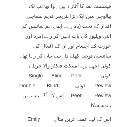
فیمنسٹ نقد کا آغاز نہیں ہوا تھا تب تک
بیالوجی میں ایک بڑا لٹریچر قدیم سماجی
اقدار کے تحت (یاد رہے ابھی ہم سائنس کی
اپنی ویلیوز کی بات نہیں کر رہے)مرد اور
عورت کے اجسام اور ان کے افعال کی
سائنسی توجیہ کھلے دل سے بیان کر رہا تھا۔
کوئی اچھے برے امپیکٹ فیکٹر والا جرنل،
کوئی Single Blind Peer
Review کوئی Double Blind
Peer Review اس کے آگے بند نہیں
باندھ سکا۔
اس کے لیے عمدہ ترین مثال Emily