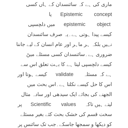
ماری کی ہے کہ سائنسدان کے ہاں کسی
Epistemic concept یا
epistemic object میں دلچسپی
کیسے پیدا ہوتی ہے۔یہ صرف سائنسدان
نہیں بلکہ ہر ماہر اور عام انسان کے لیے جاننا
ضروری ہے۔سائنسدان کسی مسئلے میڻ
کیسے دلچسپی لیتا ہے کا بہت تعلق اس سے
ہے کہ مسئلہ validate کیسے ہوتا اور
اس کا حل کیسے نکلتا ہے۔اس بحث میں
الجھنے کی بجائے ایک سیدھی اور سادہ مثال
لیتے ہیں تاکہ Scientific values پر
سخت قسم کی خشک بحث کئے بغیر مسئلے
کو دیکھا و سمجھا جاسکے۔جب تک سائنس پر