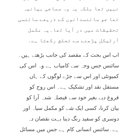
نہیں تھا بلکہ یہ وہ سماجی بیانیہ
تھا جو سائنسدانوں کے ذریعے سائنسی
تحقیقات میں در آیا تھا۔یہ مکمل
آرٹیکل پڑھنے سے تعلق رکھتا ہے۔
اب اس بحث کے مقصد کی جانب بڑھتے ہیں۔
سائنس جس وجہ سے کامیاب ہے وہ اس کی
کمیونٹی اور اس سے جڑے لوگوں کے ہاں
مستقل نقد اور تشکیک ہے۔ اس روح کو
فروغ دیے بغیر خود سے فیصلہ شدہ آرا کو
بیان کرنا، کسی ایک شے کو مکمل سیاہ اور
دوسری کو سفید رنگ دینا بہت نقصان دہ
ہے۔سائنس انسانی کام ہے جس میں مسائل