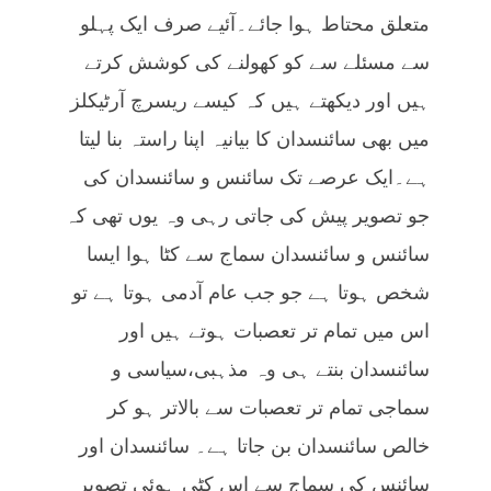
متعلق محتاط ہوا جائے۔آئیے صرف ایک پہلو
سے مسئلے سے کو کھولنے کی کوشش کرتے
ہیں اور دیکھتے ہیں کہ کیسے ریسرچ آرٹیکلز
میں بھی سائنسدان کا بیانیہ اپنا راستہ بنا لیتا
ہے۔ایک عرصے تک سائنس و سائنسدان کی
جو تصویر پیش کی جاتی رہی وہ یوں تھی کہ
سائنس و سائنسدان سماج سے کٹا ہوا ایسا
شخص ہوتا ہے جو جب عام آدمی ہوتا ہے تو
اس میں تمام تر تعصبات ہوتے ہیں اور
سائنسدان بنتے ہی وہ مذہبی،سیاسی و
سماجی تمام تر تعصبات سے بالاتر ہو کر
خالص سائنسدان بن جاتا ہے۔ سائنسدان اور
سائنس کی سماج سے اس کٹی ہوئی تصویر