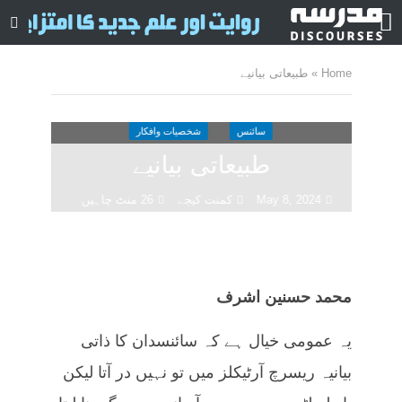
Home
»
طبیعاتی بیانیے
سائنس
شخصیات وافکار
طبیعاتی بیانیے
May 8, 2024
کمنت کیجے
26 منٹ چاہیں
محمد حسنین اشرف
یہ عمومی خیال ہے کہ سائنسدان کا ذاتی
بیانیہ ریسرچ آرٹیکلز میں تو نہیں در آتا لیکن