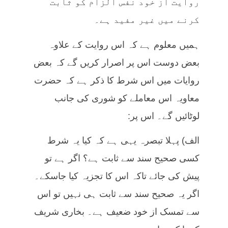
روایت از خود نفس الزام کو ثابت
کرنے میں غیر مفید ہے۔
ہمیں معلوم ہے کہ اس روایت کے علاوہ
بعض دوست اس پر اصرار کریں گے کہ بعض
روایات میں اس شرط کا ذکر ہے کہ حضرت
معاویہ اس معاملے کو شوری کی جانب
لوٹائیں گے۔ اس پر:
الف) پہلا تبصرہ یہی ہے کہ کیا یہ شرط
کسی صحیح سند سے ثابت ہے؟ اگر ہے تو
پیش کی جائے تاکہ اس کا تجزیہ کیا جاسکے۔
اگر یہ صحیح سند سے ثابت ہی نہیں تو اس
سے تمسک از خود ضعیف ہے۔ بخاری شریف