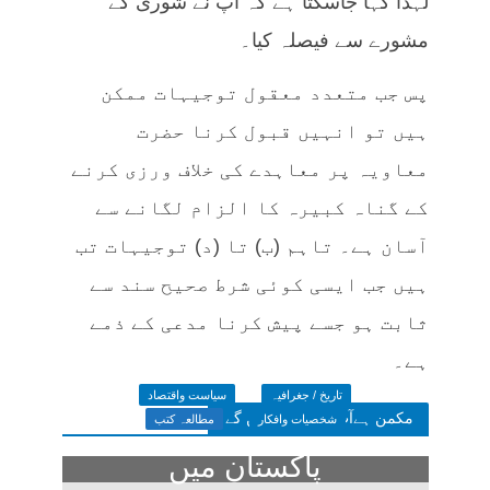
لہذا کہا جاسکتا ہے کہ آپ نے شوری کے
مشورے سے فیصلہ کیا۔
پس جب متعدد معقول توجیہات ممکن
ہیں تو انہیں قبول کرنا حضرت
معاویہ پر معاہدے کی خلاف ورزی کرنے
کے گناہ کبیرہ کا الزام لگانے سے
آسان ہے۔ تاہم (ب) تا (د) توجیہات تب
ہیں جب ایسی کوئی شرط صحیح سند سے
ثابت ہو جسے پیش کرنا مدعی کے ذمے
ہے۔
تاریخ / جغرافیہ
سیاست واقتصاد
مکمن ہےآپ پسند فرمائیں گے
شخصیات وافکار
مطالعہ کتب
پاکستان میں