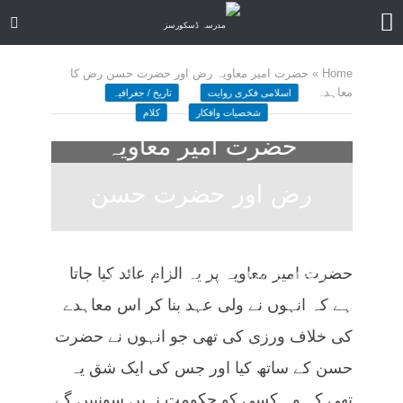
Home
»
حضرت امیر معاویہ رض اور حضرت حسن رض کا
معاہدہ
اسلامی فکری روایت
تاریخ / جغرافیہ
شخصیات وافکار
کلام
حضرت امیر معاویہ
رض اور حضرت حسن
رض کا معاہدہ
حضرت امیر معاویہ پر یہ الزام عائد کیا جاتا
July 18, 2024
ا کمنٹ
28 منٹ چاہیں
ہے کہ انہوں نے ولی عہد بنا کر اس معاہدے
کی خلاف ورزی کی تھی جو انہوں نے حضرت
حسن کے ساتھ کیا اور جس کی ایک شق یہ
تھی کہ وہ کسی کو حکومت نہیں سونپیں گے