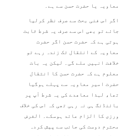
معاویہ یا حضرت حسن سے ہے۔
اگر اس فنی بحث سے صرف نظر کرلیا
جائے تو بھی اس سے صرف یہ شرط ثابت
ہوتی ہے کہ حضرت حسن اگر حضرت
معاویہ کے انتقال تک زندہ رہے تو
خلافت انہیں ملے گی۔ لیکن یہ بات
معلوم ہے کہ حضرت حسن کا انتقال
حضرت امیر معاویہ سے پہلے ہوگیا
تھا، لہذا معاھدے کی یہ شرط آپ پر
بائنڈنگ ہی نہ رہی تھی کہ اس کی خلاف
ورزی کا الزام عائد ہوسکے۔ الغرض
محترم دوست کی جانب سے پیش کردہ