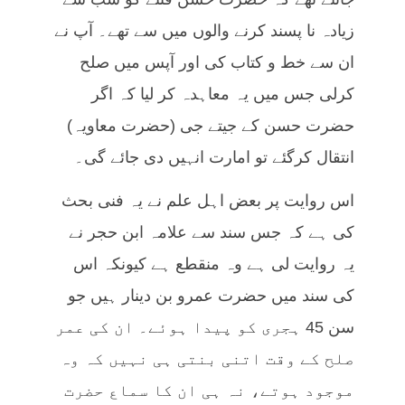
زیادہ نا پسند کرنے والوں میں سے تھے۔ آپ نے
ان سے خط و کتاب کی اور آپس میں صلح
کرلی جس میں یہ معاہدہ کر لیا کہ اگر
حضرت حسن کے جیتے جی (حضرت معاویہ)
انتقال کرگئے تو امارت انہیں دی جائے گی۔
اس روایت پر بعض اہل علم نے یہ فنی بحث
کی ہے کہ جس سند سے علامہ ابن حجر نے
یہ روایت لی ہے وہ منقطع ہے کیونکہ اس
کی سند میں حضرت عمرو بن دینار ہیں جو
سن 45 ہجری کو پیدا ہوئے۔ ان کی عمر
صلح کے وقت اتنی بنتی ہی نہیں کہ وہ
موجود ہوتے، نہ ہی ان کا سماع حضرت