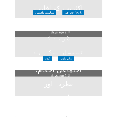
اکثریت کو اقلیت
تاریخ / جغرافیہ
سیاست واقتصاد
کا خوف
کیا دو قومی
2 days ago
نظریے کا
تسلسل ممکن ہے
زبان وادب
کلام
؟
اجتماعی احکام،
2 days ago
نظریہ اور
سیاسی تعبیر
1 week ago