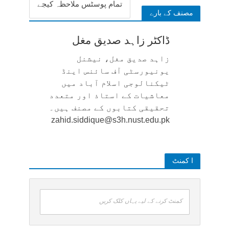
تمام پوسٹس ملاحظہ کیجے
مصنف کے بارے
ڈاکٹر زاہد صدیق مغل
زاہد صدیق مغل، نیشنل
یونیورسٹی آف سائنس اینڈ
ٹیکنالوجی اسلام آباد میں
معاشیات کے استاذ اور متعدد
تحقیقی کتابوں کے مصنف ہیں۔
zahid.siddique@s3h.nust.edu.pk
ا کمنٹ
کمنٹ کرنے کے لیے یہاں کلک کریں