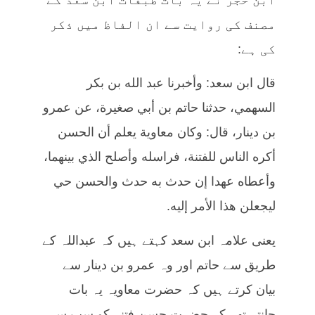
مصنف کی روایت سے ان الفاظ میں ذکر
کی ہے:
قال ابن سعد: وأخبرنا عبد الله بن بكر
السهمي، حدثنا حاتم بن أبي صغيرة، عن عمرو
بن دينار، قال: وكان معاوية يعلم أن الحسن
أكره الناس للفتنة، فراسله وأصلح الذي بينهما،
وأعطاه عهدا إن حدث به حدث والحسن حي
ليجعلن هذا الأمر إليه.
یعنی علامہ ابن سعد کہتے ہیں کہ عبداللہ کے
طریق سے حاتم اور وہ عمرو بن دینار سے
بیان کرتے ہیں کہ حضرت معاویہ یہ بات
جانتے تھے کہ حضرت حسن فتنے کو سب سے