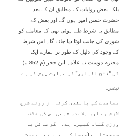
بلکہ بعض روایات کے مطابق ان کے بعد
حضرت حسن امیر ہوں گے اور بعض کے
مطابق یہ شرط طے ہوئی تھی کہ معاملے کو
شوری کی جانب لوٹا دیا جائے گا۔ اس شرط
کے وجود کی دلیل کے طور پر ہمارے ایک
محترم دوست نے علامہ ابن حجر (م 852 ھ)
کی “فتح الباری” کی عبارت پیش کی ہے۔
تبصرہ
معاھدے کی پابندی کرنا از روئے شرع
لازم ہے اور بلاعذر شرعی اس کی خلاف
ورزی گناہ کبیرہ ہے۔ اگر سائل یہ
سمجھتا ہے (جیسا کہ ہمارے یہ دوست