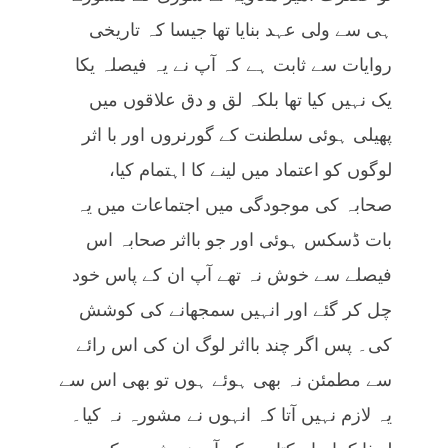
ہی سے ولی عہد بنایا تھا جیسا کہ تاریخی
روایات سے ثابت ہے کہ آپ نے یہ فیصلہ یکا
یک نہیں کیا تھا بلکہ لق و دق علاقوں میں
پھیلی ہوئی سلطنت کے گورنروں اور با اثر
لوگوں کو اعتماد میں لینے کا اہتمام کیا،
صحابہ کی موجودگی میں اجتماعات میں یہ
بات ڈسکس ہوئی اور جو بااثر صحابہ اس
فیصلے سے خوش نہ تھے آپ ان کے پاس خود
چل کر گئے اور انہیں سمجھانے کی کوشش
کی۔ پس اگر چند بااثر لوگ ان کی اس رائے
سے مطمئن نہ بھی ہوئے ہوں تو بھی اس سے
یہ لازم نہیں آتا کہ انہوں نے مشورہ نہ کیا۔