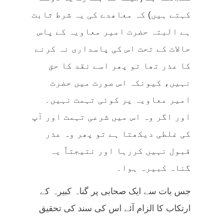
کہتے ہیں) کہ معاھدے کی یہ شرط ثابت
ہے البتہ حضرت امیر معاویہ کے پاس
حالات کے تحت اس کی پاسداری نہ کرنے
کا عذر تھا تو پھر اسے نقد کا حق
نہیں، کیونکہ اس صورت میں حضرت
امیر معاویہ پر کوئی تہمت نہیں۔
اور اگر وہ اس میں شرعی تہمت اور آپ
کی غلطی دیکھتا ہے تو پھر وہ عذر
قبول نہیں کررہا اور نتیجتاً یہ
گناہ کبیرہ ہوا۔
جس بات سے ایک صحابی پر گناہ کبیرہ کے
ارتکاب کا الزام آئے اس کی سند کی تحقیق