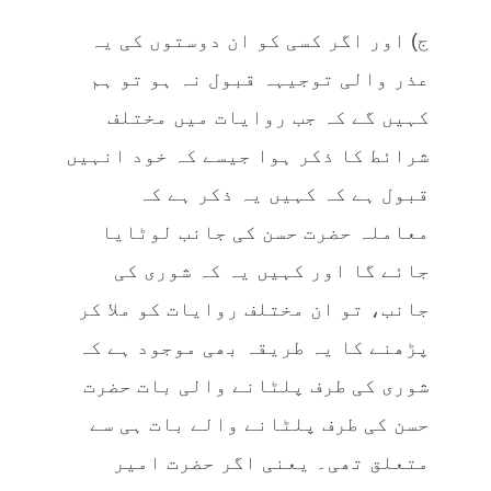
ج) اور اگر کسی کو ان دوستوں کی یہ
عذر والی توجیہہ قبول نہ ہو تو ہم
کہیں گے کہ جب روایات میں مختلف
شرائط کا ذکر ہوا جیسے کہ خود انہیں
قبول ہے کہ کہیں یہ ذکر ہے کہ
معاملہ حضرت حسن کی جانب لوٹایا
جائے گا اور کہیں یہ کہ شوری کی
جانب، تو ان مختلف روایات کو ملا کر
پڑھنے کا یہ طریقہ بھی موجود ہے کہ
شوری کی طرف پلٹانے والی بات حضرت
حسن کی طرف پلٹانے والے بات ہی سے
متعلق تھی۔ یعنی اگر حضرت امیر