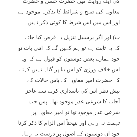
کی ایک روایت میں حضرت حسن و حضرت
معاویہ کی صلح و شرائط کا تذکرہ موجود ہے
اور اس میں اس شرط کا کوئی ذکر نہیں۔
ب) اور اگر برسبیل تنزیل یہ فرض کیا جائے
کہ یہ ثابت ہے تو ہم کہیں گے کہ اتنی بات تو
خود ہمارے بعض دوستوں کو قبول ہے کہ وہ
اس خلاف ورزی کو اس بنا پر گناہ نہیں کہتے
کہ حضرت امیر معاویہ کے پاس حالات کے
پیش نظر اس کی پاسداری کرنے سے عاجز
آجانے کا شرعی عذر موجود تھا۔ پس جب
شرعی عذر موجود تھا تو امیر معاویہ پر
تہمت نہ رہی اور نتیجتاً اس الزام کا ذکر کرنا
خود ان دوستوں کے اصول پر درست نہ رہا۔