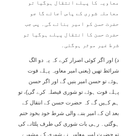
معاویہ کا پہلے انتقال ہوگیا تو
معاملہ شوری کے پاس آجائے گا جو
حضرت حسن کو امیر بنائے گی۔ پس جب
حضرت حسن کا انتقال پہلے ہوگیا تو
شرط غیر موثر ہوگئی۔
د) اور اگر کوئی اصرار کرے کہ یہ دو الگ
شرائط تھیں (یعنی امیر معاویہ پہلے فوت
ہوئے تو حسن امیر بنیں گے اور اگر حسن
پہلے فوت ہوئے تو شوری فیصلہ کرے گی)، تو
ہم کہیں گے کہ حضرت حسن کے انتقال کے
بعد ان کے امیر بننے والی شرط خود بخود ختم
ہوگئی۔ رہی بات شوری کی طرف پلٹانے کی
تو حضرت امیر معاویہ نے شوری کے مشورے