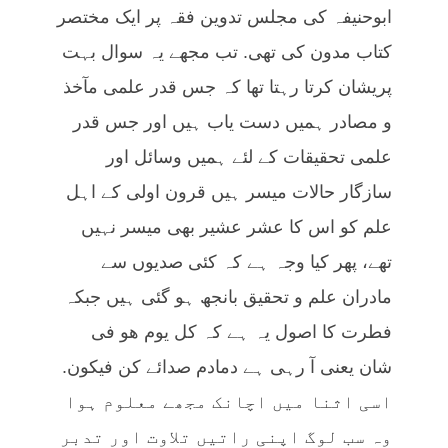
ابوحنیفہ کی مجلس تدوین فقہ پر ایک مختصر
کتاب مدون کی تھی. تب مجھے یہ سوال بہت
پریشان کرتا رہتا تھا کہ جس قدر علمی مآخذ
و مصادر ہمیں دست یاب ہیں اور جس قدر
علمی تحقیقات کے لئے ہمیں وسائل اور
سازگار حالات میسر ہیں قرون اولی کے اہل
علم کو اس کا عشر عشیر بھی میسر نہیں
تھے، پھر کیا وجہ ہے کہ کئی صدیوں سے
مادران علم و تحقیق بانجھ ہو گئی ہیں جبکہ
فطرت کا اصول یہ ہے کہ کل یوم ھو فی
شان یعنی آ رہی ہے دمادم صدائے کن فیکون.
اسی اثنا میں اچانک مجھے معلوم ہوا
وہ سب لوگ اپنی راتیں تلاوت اور تدبر