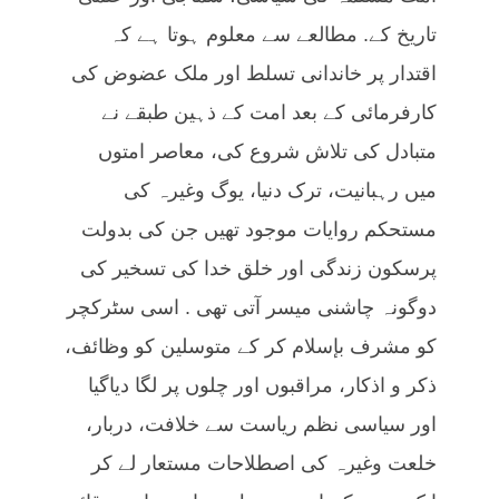
تاریخ کے. مطالعے سے معلوم ہوتا ہے کہ
اقتدار پر خاندانی تسلط اور ملک عضوض کی
کارفرمائی کے بعد امت کے ذہین طبقے نے
متبادل کی تلاش شروع کی، معاصر امتوں
میں رہبانیت، ترک دنیا، یوگ وغیرہ کی
مستحکم روایات موجود تھیں جن کی بدولت
پرسکون زندگی اور خلق خدا کی تسخیر کی
دوگونہ چاشنی میسر آتی تھی . اسی سٹرکچر
کو مشرف بإسلام کر کے متوسلین کو وظائف،
ذکر و اذکار، مراقبوں اور چلوں پر لگا دیاگیا
اور سیاسی نظم ریاست سے خلافت، دربار،
خلعت وغیرہ کی اصطلاحات مستعار لے کر