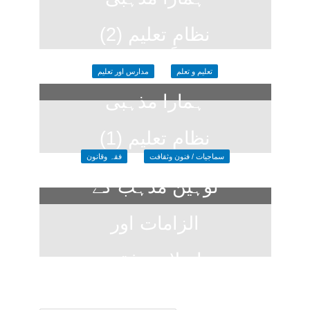
نظامِ تعلیم (2)
2 months ago
تعلیم و تعلم
مدارس اور تعلیم
ہمارا مذہبی
نظام تعلیم (1)
سماجیات / فنون وثقافت
فقہ وقانون
2 months ago
توہین مذہب کے
الزامات اور
اسلامی فقہ
6 months ago