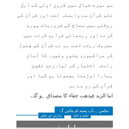
سو میرے خیال میں قرون اولی کے اہل
علم قرآن سے وابستہ تھے اور قرآن کی
روشنی میں سماج کی ضروریات پوری
کرنے اور رہنمائی فراہم کرنے میں
مصروف رہتے تھے. ہم نے قرآن کو چھوڑ
کر مراقبوں، چلوں وغیرہ کا آسان
راستہ اختیار کر لیا. زعم تقوی
ہمارا اوڑھنا بچھونا ہو گیا اور
قرآن کی رو سے ہم
اما الزبد فیذھب جفاء کا مصداق ہو گئے
مکمن ہےآپ پسند فرمائیں گے
تعلیم و تعلم
مدارس اور تعلیم
ہمارا مذہبی