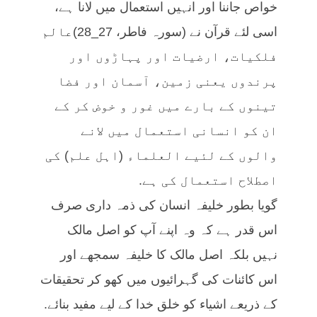
خواص جاننا اور انہیں استعمال میں لانا ہے،
اسی لئے قرآن نے (سورہ فاطر، 27_28)عالم
فلکیات، ارضیات اور پہاڑوں اور
پرندوں یعنی زمین، آسمان اور فضا
تینوں کے بارے میں غور و خوض کر کے
ان کو انسانی استعمال میں لانے
والوں کے لئیے العلماء (اہل علم) کی
اصطلاح استعمال کی ہے.
گویا بطور خلیفہ انسان کی ذمہ داری صرف
اس قدر ہے کہ وہ اپنے آپ کو اصل مالک
نہیں بلکہ اصل مالک کا خلیفہ سمجھے اور
اس کائنات کی گہرائیوں میں کھو کر تحقیقات
کے ذریعے اشیاء کو خلق خدا کے لیے مفید بنائے.