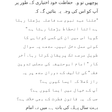
پوچھیں تو وہ حفاظت خود اختیاری کے طور پر
آپ کو اس کی وجہ یہ بتائیں گے کہ
“جتنا عہد نبوی سے فاصلہ بڑھتا رہتا
ہے اتنا انحطاط بڑھتا رہتا ہے ”
گویا اس میں ان کی کسی کوتاہی کا
کوئی عمل دخل نہیں. مجھے یہ سوال
طویل عرصے تک پریشان کرتا رہا. آخر
کار ” امام ابوحنیفہ کی مجلس تدوین
فقہ” کی تالیف کے دوران مجھ پر یہ
راز کھلا کہ ایسا کیوں ہے؟
آپ کے خیال میں ایسا کیوں ہے؟
جب کہ یہ قانون فطرت کے بھی خلاف ہے؟
بہت سال پہلے کی بات ہے میں نے امام