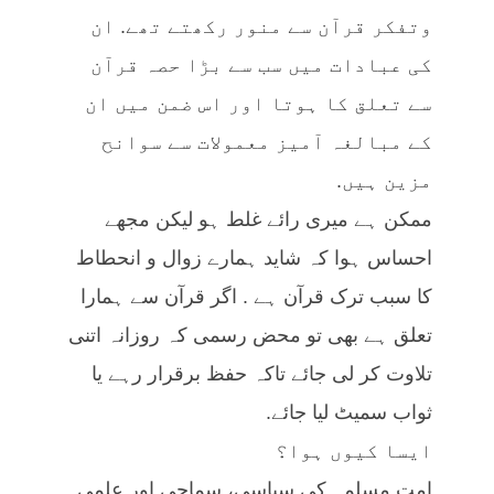
وتفکر قرآن سے منور رکھتے تھے. ان
کی عبادات میں سب سے بڑا حصہ قرآن
سے تعلق کا ہوتا اور اس ضمن میں ان
کے مبالغہ آمیز معمولات سے سوانح
مزین ہیں.
ممکن ہے میری رائے غلط ہو لیکن مجھے
احساس ہوا کہ شاید ہمارے زوال و انحطاط
کا سبب ترک قرآن ہے . اگر قرآن سے ہمارا
تعلق ہے بھی تو محض رسمی کہ روزانہ اتنی
تلاوت کر لی جائے تاکہ حفظ برقرار رہے یا
ثواب سمیٹ لیا جائے.
ایسا کیوں ہوا؟
امت مسلمہ کی سیاسی، سماجی اور علمی