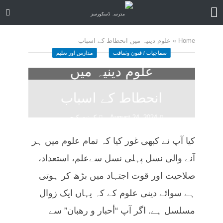
Home
»
علوم دینیہ میں انحطاط کے اسباب
سماجیات / فنون وثقافت
مدارس اور تعلیم
علوم دینیہ میں
انحطاط کے اسباب
August 24, 2024
کمنت کیجے
28 منٹ چاہیں
کیا آپ نے کبھی غور کیا کہ تمام علوم میں ہر
آنے والی نسل پہلی نسل سےعلم، استعداد،
صلاحیت اور قوت اجتہاد میں بڑھ کر ہوتی
ہے سوائے دینی علوم کے کہ یہاں ایک زوال
مسلسل ہے. اگر آپ “أحبار و رھبان” سے