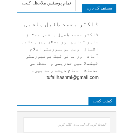
تمام پوسٹس ملاحظہ کیجے
مصنف کے بارے
ڈاکٹر محمد طفیل ہاشمی
ڈاکٹر محمد طفیل ہاشمی ممتاز
ماہر تعلیم اور محقق ہیں۔ علامہ
اقبال اوپن یونیورسٹی اسلام
آباد اور ہائی ٹیک یونیورسٹی
ٹیکسلا میں تدریسی وانتظامی
خدمات انجام دیتے رہے ہیں۔
tufailhashmi@gmail.com
کمنت کیجے
کمنٹ کرنے کے لیے یہاں کلک کریں