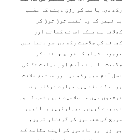
رکھ دی. یا سب کو رزق دینے کا مطلب
یہ نہیں کہ وہ لقمے توڑ توڑ کر
کھلاتا ہے بلکہ اس نے کمانے اور
کھانے کی صلاحیت رکھ دی. سو دنیا میں
موجود اشیاء کے خواص جاننے کی
صلاحیت اللہ نے آدم اور قیامت تک کی
نسل آدم میں رکھ دی اور مستحق خلافت
ہونے کے لئے یہی مہارت درکار ہے.
فرشتوں میں وہ صلاحیت نہیں تھی کہ وہ
تجربات کریں، لیبارٹریز بنائیں،
سورج کی شعاعوں کو گرفتار کریں،
ہواؤں اور بادلوں کو اپنے مقاصد کے