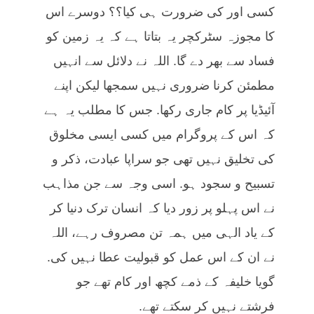
کسی اور کی ضرورت ہی کیا؟؟ دوسرے اس
کا مجوزہ سٹرکچر یہ بتاتا ہے کہ یہ زمین کو
فساد سے بھر دے گا. اللہ نے دلائل سے انہیں
مطمئن کرنا ضروری نہیں سمجھا لیکن اپنے
آئیڈیا پر کام جاری رکھا. جس کا مطلب یہ ہے
کہ اس کے پروگرام میں کسی ایسی مخلوق
کی تخلیق نہیں تھی جو سراپا عبادت، ذکر و
تسبیح و سجود ہو. اسی وجہ سے جن مذاہب
نے اس پہلو پر زور دیا کہ انسان ترک دنیا کر
کے یاد الہی میں ہمہ تن مصروف رہے، اللہ
نے ان کے اس عمل کو قبولیت عطا نہیں کی.
گویا خلیفہ کے ذمے کچھ اور کام تھے جو
فرشتے نہیں کر سکتے تھے.