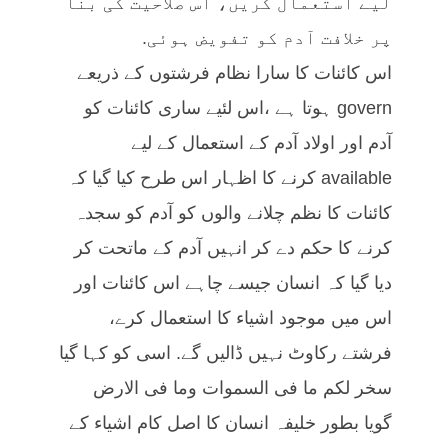
لیے استعمال کریں، اس صلاحیت کی بنا
پر خلافت آدم کو تفویض ہوئی.
اس کائنات کا سارا نظام فرشتوں کے ذریعے
govern ہوتا ہے ،اس لئیے ساری کائنات کو
آدم اور اولاد آدم کے استعمال کے لیے
available کرنے کا اظہار اس طرح کیا گیا کہ
کائنات کا نظم چلانے والوں کو آدم کو سجدہ
کرنے کا حکم دے کر انہیں آدم کے ماتحت کر
دیا گیا کہ انسان جیسے چاہے اس کائنات اور
اس میں موجود اشیاء کا استعمال کرے،
فرشتے رکاوٹ نہیں ڈالیں گے. اسی کو کہا گیا
سخر لکم ما فی السموات وما فی الارض
گویا بطور خلیفہ انسان کا اصل کام اشیاء کے