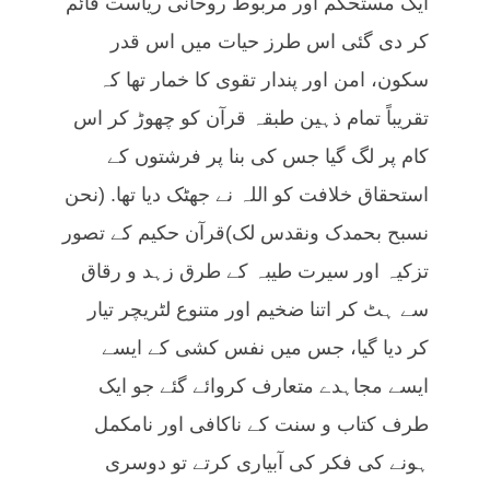
ایک مستحکم اور مربوط روحانی ریاست قائم
کر دی گئی اس طرز حیات میں اس قدر
سکون، امن اور پندار تقوی کا خمار تھا کہ
تقریباً تمام ذہین طبقہ قرآن کو چھوڑ کر اس
کام پر لگ گیا جس کی بنا پر فرشتوں کے
استحقاق خلافت کو اللہ نے جھٹک دیا تھا. (نحن
نسبح بحمدک ونقدس لک)قرآن حکیم کے تصور
تزکیہ اور سیرت طیبہ کے طرق زہد و رقاق
سے ہٹ کر اتنا ضخیم اور متنوع لٹریچر تیار
کر دیا گیا، جس میں نفس کشی کے ایسے
ایسے مجاہدے متعارف کروائے گئے جو ایک
طرف کتاب و سنت کے ناکافی اور نامکمل
ہونے کی فکر کی آبیاری کرتے تو دوسری