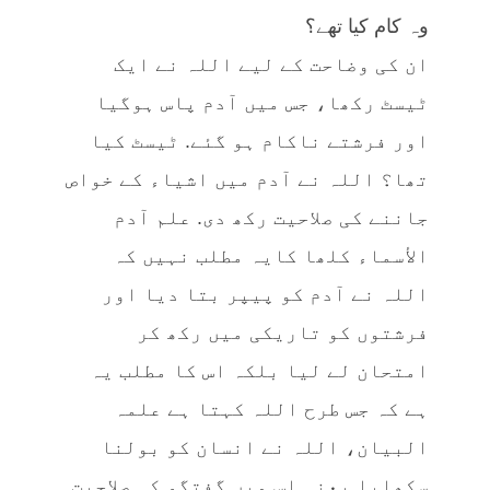
وہ کام کیا تھے؟
ان کی وضاحت کے لیے اللہ نے ایک
ٹیسٹ رکھا، جس میں آدم پاس ہوگیا
اور فرشتے ناکام ہو گئے. ٹیسٹ کیا
تھا؟ اللہ نے آدم میں اشیاء کے خواص
جاننے کی صلاحیت رکھ دی. علم آدم
الأسماء کلھا کایہ مطلب نہیں کہ
اللہ نے آدم کو پیپر بتا دیا اور
فرشتوں کو تاریکی میں رکھ کر
امتحان لے لیا بلکہ اس کا مطلب یہ
ہے کہ جس طرح اللہ کہتا ہے علمہ
البیان، اللہ نے انسان کو بولنا
سکھایا یعنی اس میں گفتگو کی صلاحیت