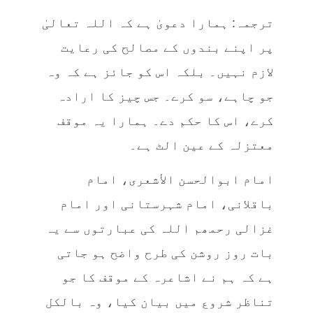
ترجمہ: ہمارا دعویٰ ہے کہ اللہ تعالیٰ
پر اپنے بندوں کے مصالح کی رعایت
لازم نہیں۔ بلکہ اس کو جائز ہے کہ وہ
جو چاہے، سو کرے۔ جس چیز کا ارادہ
کرے، اس کا حکم دے۔ ہمارا یہ موقف
معتزلہ کے عین الٹ ہے۔
امام ابوالحسن الأشعری، امام
باقلانی، امام شہرستانی اور امام
غزالی رحمھم اللہ کی عبارتوں سے یہ
بات روز روشن کی طرح واضح ہو جاتی
ہے کہ ہم نے اشاعرہ کے موقف کا جو
تناظر شروع میں بیان کیا، وہ بالکل