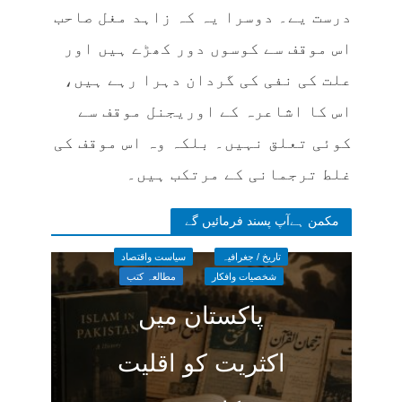
درست یے۔ دوسرا یہ کہ زاہد مغل صاحب
اس موقف سے کوسوں دور کھڑے ہیں اور
علت کی نفی کی گردان دہرا رہے ہیں،
اس کا اشاعرہ کے اوریجنل موقف سے
کوئی تعلق نہیں۔ بلکہ وہ اس موقف کی
غلط ترجمانی کے مرتکب ہیں۔
مکمن ہےآپ پسند فرمائیں گے
تاریخ / جغرافیہ
سیاست واقتصاد
شخصیات وافکار
مطالعہ کتب
پاکستان میں
اکثریت کو اقلیت