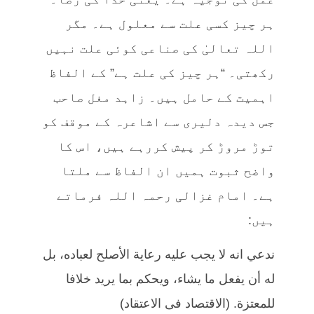
ہر چیز کسی علت سے معلول ہے۔ مگر
اللہ تعالیٰ کی صناعی کوئی علت نہیں
رکھتی۔ “ہر چیز کی علت ہے” کے الفاظ
اہمیت کے حامل ہیں۔ زاہد مغل صاحب
جس دیدہ دلیری سے اشاعرہ کے موقف کو
توڑ مروڑ کر پیش کررہے ہیں، اس کا
واضح ثبوت ہمیں ان الفاظ سے ملتا
ہے۔ امام غزالی رحمہ اللہ فرماتے
ہیں:
ندعي انه لا يجب عليه رعاية الأصلح لعباده، بل
له أن يفعل ما يشاء، ويحكم بما يريد خلافا
للمعتزة. (الاقتصاد فی الاعتقاد)