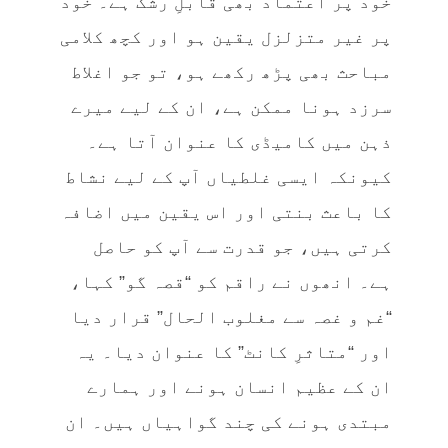
خود پر اعتماد بھی قابلِ رشک ہے۔ خود
پر غیر متزلزل یقین ہو اور کچھ کلامی
مباحث بھی پڑھ رکھے ہو، تو جو اغلاط
سرزد ہونا ممکن ہے، ان کے لیے میرے
ذہن میں کامیڈی کا عنوان آتا ہے۔
کیونکہ ایسی غلطیاں آپ کے لیے نشاط
کا باعث بنتی اور اس یقین میں اضافہ
کرتی ہیں، جو قدرت سے آپ کو حاصل
ہے۔ انھوں نے راقم کو “قصہ گو” کہا،
“غم و غصہ سے مغلوب الحال” قرار دیا
اور “متاثرِ کانٹ” کا عنوان دیا۔ یہ
ان کے عظیم انسان ہونے اور ہمارے
مبتدی ہونے کی چند گواہیاں ہیں۔ ان