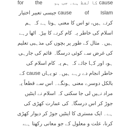
cause کا لفظ ہے۔ جب ہم for the
cause of Islam جیسی تعبیر اختیار
کرتے ہیں، تو اس کا معنی ہوتا ہے کہ ہم
اسلام کی خاطر یہ کام کرنے کا بیڑہ اٹھا رہے
ہیں۔ مثال کے طور پر بچوں کی مذہبی تعلیم
کی غرض سے کوئی درسگاہ قائم کی جارہی
ہو، اور کہا جائے کہ ہم یہ کام اسلام کی
خاطر انجام دے رہے ہیں۔ تو یہاں cause کے
بالکل دوسرے معنی ہونگے۔ اس سے قطعاً یہ
مراد نہیں لی جا سکتی کہ اسلام نے اینٹیں
جوڑ کر اس درسگاہ کی عمارت کھڑی کی
ہے۔ ایک مستری کا اینٹیں جوڑ کر دیوار کھڑی
کرنا، علت و معلول کے جو معانی رکھتا ہے،