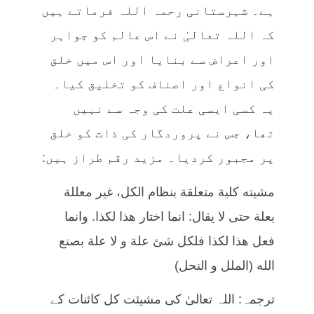
ہے۔ شہرستانی رحمہ اللہ فرماتے ہیں
کہ اللہ تعالیٰ نے اس عالم کو جواہر
اور اعراض سے بنایا اور اس میں خلق
کی انواع اور اصناف کو تخلیق کیا۔
یہ کسی ایسی علت کی وجہ سے نہیں
تھا، جس نے پروردگار کی ذات کو خلق
پر مجبور کردیا۔ مزید رقم طراز ہیں:
مشيته كلية متعلقة بنظام الكل، غير معللة
بعلة حتى لا يقال: انما اختار ه‍ذا لكذا. وانما
فعل ه‍ذا لكذا فلكل شئ علة و لا علة بصنع
الله (الملل و النحل)
ترجمہ: اللہ تعالیٰ کی مشیئت کل کائنات کے