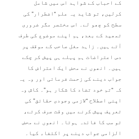
کے احباب کے شواہد اس میں شامل
کرلیں، تو شاید یہ علم “اضطرار” کی
سطح کو چھو لے۔ اس مختصر مگر ضروری
تمھید کے بعد، ہم اپنے موضوع کی طرف
آتے ہیں۔ زاہد مغل صاحب کے موقف پر
دس اعتراضات ہم پہلے ہی پیش کر چکے
ہیں۔ انھوں نے محض ایک اعتراض کا
جواب دینے کی زحمت فرمائی اور وہ یہ
کہ “تم خود تضاد کا شکار ہو”۔ کاش وہ
اپنی اصطلاح “لازمی وجودی حقائق” کی
تعریف پیش کرنے میں وقت صرف کرتے،
تو سب کا فائدہ ہوتا۔ انھوں نے محض
الزامی جواب دینے پر اکتفاء کیا۔