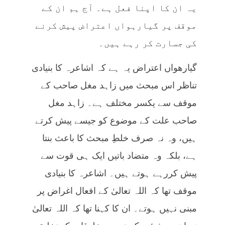
یہ ان کا اپنا فعل ہے۔ آج ہم ان کے
موقف پر گیارہواں اعتراض پیش کرنے
کی جسارت کر رہے ہیں۔
گیارھواں اعتراض یہ ہے کہ اشاعرہ کا بنیادی
تناظر اس مبحث میں زاہد مغل صاحب کے
موقف سے یکسر مختلف ہے۔ زاہد مغل
صاحب علت کے موضوع کو جیسے پیش کرتے
ہیں، وہ نہ صرف خلطِ مبحث کا باعث بنتا
ہے، بلکہ وہ متضاد باتیں ایک ہی قوت سے
پیش کررہے ہوتے ہیں۔ اشاعرہ کا بنیادی
موقف تھا کہ اللہ تعالیٰ کے افعال اغراض پر
مبنی نہیں ہوتے۔ ان کا کہنا تھا کہ اللہ تعالیٰ