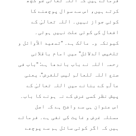
فرماتے ہیں کہ اللہ تعالیٰ جو کچھ
کرتے ہیں، اس سے سوال پوچھنے کا
کوئی جواز نہیں۔ اللہ تعالیٰ کے
افعال کی کوئی علت نہیں ہوتی۔
کیونکہ وہ مالک ہے۔ “تمھید الآوائل و
تلخیص الدلائل” میں امام باقلانی
رحمہ اللہ نے باب باندھا ہے: “باب فی
صنع اللہ للعالم لیس للغرض”. یعنی
عالَم کے بنانے میں اللہ تعالیٰ کے
پیش نظر کسی غرض کے نہ ہونے کا باب۔
اس عنوان ہی سے واضح ہے کہ اصل
مسئلہ غرض و غایت کی نفی ہے۔ فرماتے
ہیں کہ اگر کوئی سائل ہم سے پوچھے