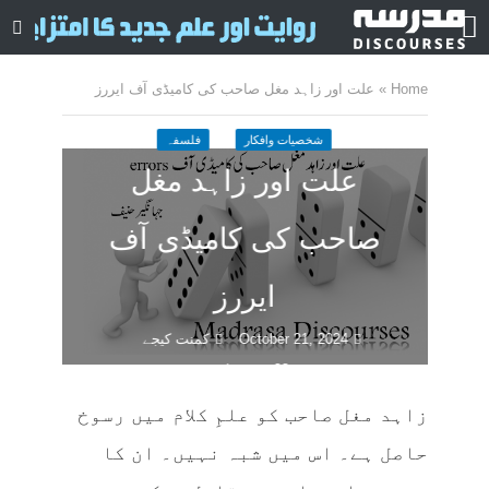
Home
»
علت اور زاہد مغل صاحب کی کامیڈی آف ایررز
شخصیات وافکار
فلسفہ
علت اور زاہد مغل
صاحب کی کامیڈی آف
ایررز
October 21, 2024
کمنت کیجے
28 منٹ چاہیں
زاہد مغل صاحب کو علمِ کلام میں رسوخ
حاصل ہے۔ اس میں شبہ نہیں۔ ان کا