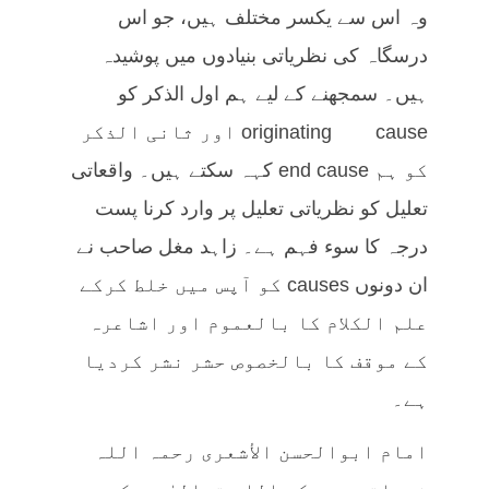
وہ اس سے یکسر مختلف ہیں، جو اس
درسگاہ کی نظریاتی بنیادوں میں پوشیدہ
ہیں۔ سمجھنے کے لیے ہم اول الذکر کو
originating cause اور ثانی الذکر
کو ہم end cause کہہ سکتے ہیں۔ واقعاتی
تعلیل کو نظریاتی تعلیل پر وارد کرنا پست
درجہ کا سوء فہم ہے۔ زاہد مغل صاحب نے
ان دونوں causes کو آپس میں خلط کرکے
علم الکلام کا بالعموم اور اشاعرہ
کے موقف کا بالخصوص حشر نشر کردیا
ہے۔
امام ابوالحسن الأشعری رحمہ اللہ