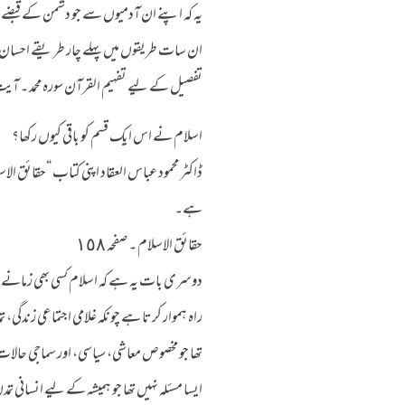
یہ کہ اپنے ان آدمیوں سے جو دشمن کے قبضے می
ان سات طریقوں میں پہلے چار طریقے احسان م
تفصيل کے لیے تفہیم القرآن سورہ محمد ۔ آیت ن
اسلام نے اس ایک قسم کو باقی کیوں رکھا؟
ڈاکٹر محمود عباس العقاد اپنی کتاب “حقائق الاسل
ہے۔
حقائق الاسلام ۔ صفحہ ١٥٨
دوسری بات یہ ہے کہ اسلام کسی بھی زمانے کے
راہ ہموار کرتا ہے چونکہ غلامی اجتماعی زندگ
تھا جو مخصوص معاشی، سیاسی، اور سماجی حالات
ایسا مسئلہ نہیں تھا جو ہمیشہ کے لیے انسانی 