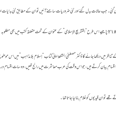
گئی۔ جب حالات بدل گئے اور نئی ضروریات سامنے آئیں تو ان کے مطابق نئی ہدایات او 
تفصیل کے لیے حجۃ اللہ البالغۃ جلد اول۔ صفحہ ٢١٨ پڑھیے اس طرح “التشريع الإسلامي” کے عنوان کے تحت متعلقہ کتب میں بھی مطلوبہ
ے تناظر میں دیکھا جائے گا ڈاکٹر مصطفیٰ الشكعة اپنی کتاب “إسلام بلا مذاهب” میں اس موضوع
ت اقسام بیان کرتے ہیں، جو اس وقت کی عرب معاشرت میں رائج تھیں، وہ سات اقسام در
و ان قیدیوں کو غلام بنا لیا جاتا تھا ۔