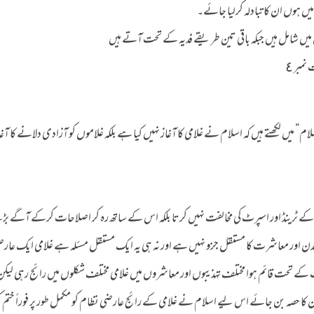
ں ہوں ان کا تبادلہ کرلیا جائے۔
یں شامل ہیں جبکہ باقی تین طریقے فدیہ کے تحت آتے ہیں
مبر ٤
ام” میں لکھتے ہیں کہ اسلام نے غلامی کا آغاز نہیں کیا ہے بلکہ غلاموں کو آزادی دلانے کا آغاز
 ٹرینڈ اور اسپرٹ کی مخالفت نہیں کرتا بلکہ اس کے ساتھ رہ کر اصلاحات کرکے آگے بڑھ
ی، تمدن اور معاشرت کا مستقل جزو نہیں ہے اور نہ ہی یہ ایک مستقل مسئلہ ہے غلامی ایک عار
 کے تحت قائم ہوا مختلف تہذیبوں اور معاشروں میں غلامی مختلف شکلوں میں رائج رہی لیکن 
تمدن کا حصہ بن جائے اس لیے اسلام نے غلامی کے رائج عارضی نظام کو مکمل طور پر فوراً ختم