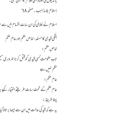
باندیوں کی اولاد بھی غلام ہوا کرتی تھی۔
إسلام بلا مذاهب ۔ صفحہ ٦٨
اسلام نے غلامی کی ان سات اقسام میں سے صرف پ
جنگی قیدی کا مسئلہ، خاص حکم اور عام حکم
خاص حکم:
جب حکومت کسی قیدی کو قتل کرنا ضروری سمجھے 
حکم نہیں ہے
عام حکم:
عام حکم کے تحت سات طریقے اختیار کیے جا 
پہلا طریقہ:
یہ ہے کہ قید کی حالت میں ان سے اچھا برتاؤ ک