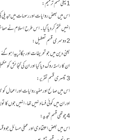
1 پہلی قسم ترمیم:
اس میں بعض روایات اور رسومات میں تبدیلی کی گئ
انہیں ختم کردیا گیا۔ اس طرح اسلام نے معاشرت
2 دوسری قسم تعطیل:
یعنی دین میں جو تحریفات اور بگاڑ پیدا ہوگئے ت
ان کا راستہ روک دیا گیا اور ان کی گنجائش کو مکمل
3 تیسری قسم تقریر:
اس میں صالح اور مفید روایات اور اعمال کو ب
اور ان میں کوئی فساد نہیں تھا، انہیں جوں کا توں
4 چوتھی قسم تجدید:
اس میں بعض اعتقادی اور عملی مسائل جو وقت کے 