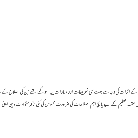
 کے اثرات کی وجہ سے بہت سی تحریفات اور فسادات پیدا ہوگئے تھے جن کی اصلاح کے 
 مقصدِ عظیم کے لیے پانچ اہم اصلاحات کی ضرورت محسوس کی گئی تاکہ متوارث دین اپنی