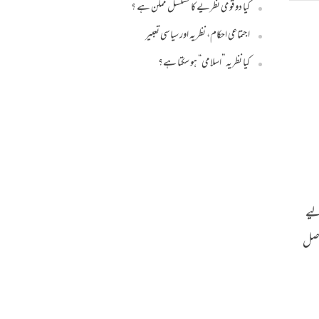
کیا دو قومی نظریے کا تسلسل ممکن ہے ؟
اجتماعی احکام، نظریہ اور سیاسی تعبیر
کیا نظریہ ”اسلامی“ ہو سکتا ہے؟
لیے
 اصل