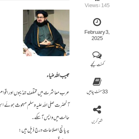
Views:
145
February 3,
2025
کمنت کیجے
حبیب اللہ ضیاء
33 منٹ چاہیں
عرب معاشرت میں مختلف تہذیبوں اور اقوام
آنحضرت صلی اللہ علیہ وسلم مبعوث ہوئے اس
حالت میں واپس آ سکے۔
شئیر کریں
یہ پانچ اصلاحات درج ذیل ہیں: