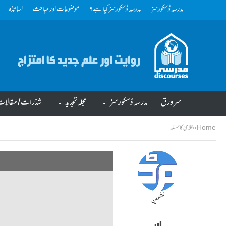
مدرسہ ڈسکورسز
مدرسہ ڈسکورسز کیا ہے؟
موضوعات اور مباحث
اساتذہ
سرورق
مدرسہ ڈسکورسز
مجلہ تجدید
شذرات/ مقالا
Home
»
غلامی کا مسئلہ
منتظمین