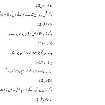
دوسرا طریقہ :
یہ کہ قتل یا دائمی قید کے بجائے ان کو غلام بن
تیسرا طریقہ:
یہ کہ جزیہ لگا کر ان کو ذمی بنا لیا جائے۔
چوتھا طریقہ:
یہ کہ ان کو بلا معاوضہ رہا کردیا جائے۔
پانچواں طریقہ:
یہ کہ مالی معاوضہ لے کر انہیں چھوڑا جائے۔
چھٹا طریقہ:
یہ کہ رہائی کی شرط کے طور پر کوئی خاص خدمت
ساتواں طریقہ: