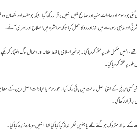
ی جو رسوم اور عادات مفید اور صالح تھیں انہیں برقرار رکھا گیا، جبکہ جو مفسد اور نقصان دہ 
ی اور مذہبی رسومات میں اخذ اور رد کا عمل کیا تاکہ معاشرہ میں اصلاح اور بہتری آئے۔
ھے، انہیں مکمل طور پر ختم کردیا گیا۔ جو غیر اسلامی یا غلط عقائد اور اعمال لوگ اختیار کرچکے
 طور پر ختم کردیا گیا۔
غیر کسی تبدیلی کے اپنی اصل حالت میں باقی رکھا گیا۔ جو رسوم یا عبادات اصل دین کے مطاب
 برقرار رکھا گیا۔
ساتھ متروک ہوگئے تھے یا جنہیں نظر انداز کیا کیا گیا تھا، انہیں دوبارہ زندہ کیا گیا۔