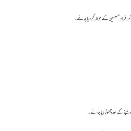
ا کر افراد مسلمین کے حوالہ کردیا جائے۔
 لینے کے بعد چھوڑ دیا جائے۔