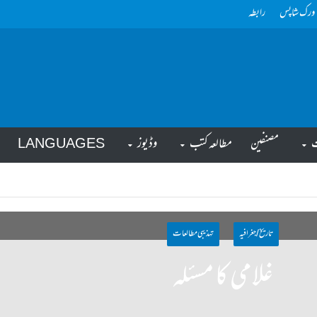
ورک شاپس
رابطہ
ت
مصنفین
مطالعہ کتب
وڈیوز
LANGUAGES
تاریخ / جغرافیہ
تہذیبی مطالعات
غلامی کا مسئلہ