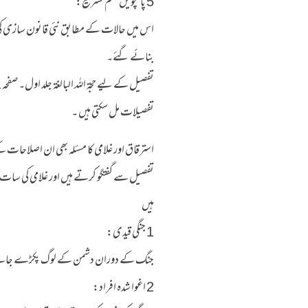
5 پانچویں قسم تشریع:
اس میں حالات کے مطابق نئی قانون سازی کی 
بنائے گئے۔
تفصیلات مل سکتی ہیں ۔
استرقاق اور غلامی کا مسئلہ بھی ان اصلاحات ک
تفصیل سے گفتگو کرتے ہیں اور غلامی کی سا
ہیں
1 جنگی قیدی:
جنگ کے دوران دشمن کے لوگ پکڑے جاتے تھے ت
2 اغوا شدہ افراد: