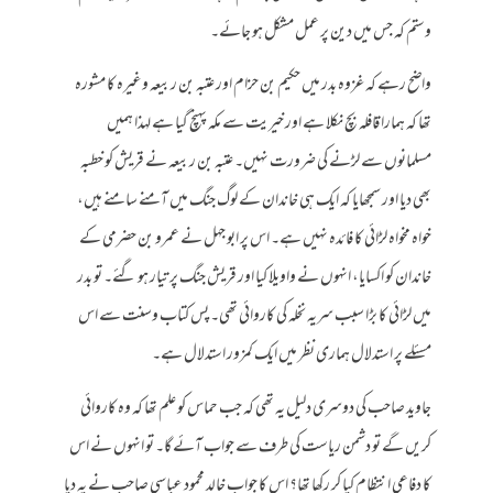
وستم کہ جس میں دین پر عمل مشکل ہو جائے۔
واضح رہے کہ غزوہ بدر میں حکیم بن حزام اور عتبہ بن ربیعہ وغیرہ کا مشورہ
تھا کہ ہمارا قافلہ بچ نکلا ہے اور خیریت سے مکہ پہنچ گیا ہے لہذا ہمیں
مسلمانوں سے لڑنے کی ضرورت نہیں۔ عتبہ بن ربیعہ نے قریش کو خطبہ
بھی دیا اور سمجھایا کہ ایک ہی خاندان کے لوگ جنگ میں آمنے سامنے ہیں،
خواہ مخواہ لڑائی کا فائدہ نہیں ہے۔ اس پر ابو جہل نے عمرو بن حضرمی کے
خاندان کو اکسایا، انہوں نے واویلا کیا اور قریش جنگ پر تیار ہو گئے۔ تو بدر
میں لڑائی کا بڑا سبب سریہ نخلہ کی کاروائی تھی۔ پس کتاب وسنت سے اس
مسئلے پر استدلال ہماری نظر میں ایک کمزور استدلال ہے۔
جاوید صاحب کی دوسری دلیل یہ تھی کہ جب حماس کو علم تھا کہ وہ کاروائی
کریں گے تو دشمن ریاست کی طرف سے جواب آئے گا۔ تو انہوں نے اس
کا دفاعی انتظام کیا کر رکھا تھا؟ اس کا جواب خالد محمود عباسی صاحب نے یہ دیا