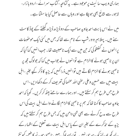
ہماری ویب سائیٹ پر موجود ہے۔ یہ کتابچہ، کتاب سرائے، اردو بازار،
لاہور سے شائع بھی ہو چکا ہے اور وہاں سے حاصل کیا جا سکتا ہے۔
میں نے اس بابت احمد جاوید صاحب کے دو ڈیڑھ ڈیڑھ گھنٹے کے پوڈ کاسٹ
سنے ہیں۔ پہلا ہیرو ورشپ کے نام سے تھا کہ جس میں کئی ایک موضوعات
پر انہوں نے گفتگو کی کہ جن میں سے ایک ناصبیت تھا۔ جب انہیں کہا گیا کہ
ان پر ناصبی ہونے کا الزام ہے تو انہوں نے جواب میں کہا کہ جو لوگ مجھ پر
ناصبی ہونے کا الزام لگاتے ہیں تو انہیں ذرا کہیں کہ یزید کا ذکر کیے بغیر، اہل
بیت میں سے حسین وعلی رضی اللہ عنہما کی تعریف کر کے دکھا دیں، اس
طرح جس طرح ہم کر سکتے ہیں۔ اور ہمارے سامنے بیٹھ کر کریں۔ گویا کہ احمد
جاوید صاحب کا کہنا تھا کہ ہم پر ناصبی کا الزام لگانے والے اہل بیت کی اس
طرح سے مدح کرنے سے بھی تہی دامن ہیں کہ جس طرح ہم کر سکتے ہیں کہ
یزید کے تذکرے کے بغیر ان کے پاس اہل بیت سے تعلق کے اظہار کے
لیے کچھ بولنے کو ہے ہی نہیں۔ تو ایسے لوگ ہمیں ناصبی ہونے کا طعن کیونکر