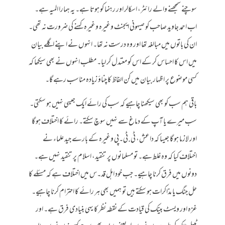
سوچنے سمجھنے والے رائٹر، اسکالر اور رہنما کو ہوتا ہے۔ یہ ہمارا المیہ ہے۔
اب احمد جاوید صاحب کو صیہونی ایجنٹ وغیرہ وغیرہ کہنے کی ضرورت نہ تھی۔
ان کی باتوں میں مبالغہ تھا اور وہ درست نہ تھا۔ انہوں نے اپنے اگلے بیان
میں اس کا احساس کر کے اس کو معتدل کر لیا۔ مطلب انہوں نے بھی سیکھا کہ
کسی موضوع پر اظہار بیان میں کن الفاظ کا چناؤ زیادہ مناسب رہے گا۔
باقی ہم سب کو بھی سیکھنا چاہیے کہ سب کی رائے ایک جیسی نہیں ہو سکتی۔
سب میرے یا آپ کے دماغ سے نہیں سوچ سکتے۔ رائے کا اختلاف ہو گا
اور لازما ہو گا جیسا کہ داعش، ٹی.ٹی۔پی وغیرہ کے بارے جید علماء نے
اختلاف کیا کہ وہ غلط ہے۔ تو مسلمانوں پر تنقید، اسلام پر تنقید نہیں ہے۔
دونوں میں فرق کرنا چاہیے۔ جب خود اہل قد۔س میں اختلاف ہے کہ مسئلے کا
حل جنگ یا مذاکرات ہو سکتے ہیں تو ہمیں بھی ہر رائے کا احترام کرنا چاہیے۔
غزہ اور ویسٹ بینک کی قیادت کے نقطہ نظر کا یہی بنیادی فرق ہے۔ اور