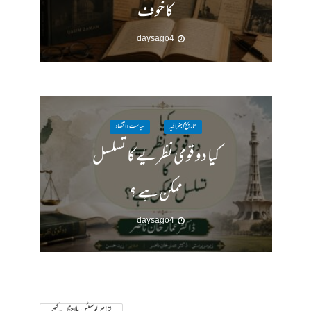
کا خوف
4 days ago
تاریخ / جغرافیہ
سیاست واقتصاد
کیا دو قومی نظریے کا تسلسل
ممکن ہے ؟
4 days ago
تمام پوسٹس ملاحظہ کیجے