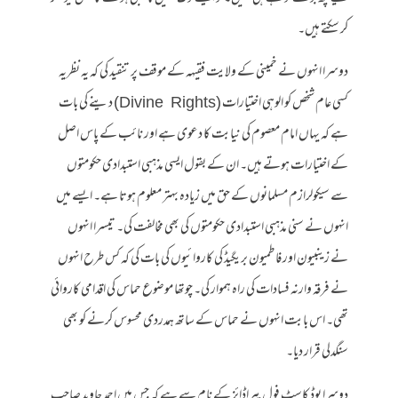
کر سکتے ہیں۔
دوسرا انہوں نے خمینی کے ولایت فقیہہ کے موقف پر تنقید کی کہ یہ نظریہ
کسی عام شخص کو الوہی اختیارات (Divine Rights) دینے کی بات
ہے کہ یہاں امام معصوم کی نیابت کا دعوی ہے اور نائب کے پاس اصل
کے اختیارات ہوتے ہیں۔ ان کے بقول ایسی مذہبی استبدادی حکومتوں
سے سیکولرازم مسلمانوں کے حق میں زیادہ بہتر معلوم ہوتا ہے۔ ایسے میں
انہوں نے سنی مذہبی استبدادی حکومتوں کی بھی مخالفت کی۔ تیسرا انہوں
نے زینبیون اور فاطمیون بریگیڈ کی کاروائیوں کی بات کی کہ کس طرح انہوں
نے فرقہ وارنہ فسادات کی راہ ہموار کی۔ چوتھا موضوع حماس کی اقدامی کاروائی
تھی۔ اس بابت انہوں نے حماس کے ساتھ ہمدردی محسوس کرنے کو بھی
سنگدلی قرار دیا۔
دوسرا پوڈ کاسٹ فول پیراڈائز کے نام سے ہے کہ جس میں احمد جاوید صاحب