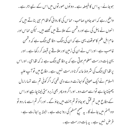
ہو جائے، یہ اس کا فیصلہ ہے۔ دونوں صورتوں میں اس کے لیے اجر ہے۔
واضح رہے کہ احمد جاوید صاحب، حماس کی کاروائی کو اقدام ہی بناتے ہیں کہ
انہوں نے پہل کی ہے اور دشمن کے علاقے میں گھسے ہیں۔ لیکن حماس اور
عام اہل علم کا موقف یہی ہے کہ ان کی جنگ، دفاعی جنگ ہے کہ دشمن
غاصب ہے، اور اس نے ان کی زمین اور علاقے پر قبضہ کر رکھا ہے۔ اور
یہی بات درست معلوم ہوتی ہے کہ یہ دفاعی جنگ ہے نہ کہ اقدامی۔ اور اس
پر اقدامی جنگ کی شروط عائد کرنا درست نہیں ہے۔ دفاع میں تو آپ علیہ
السلام نے ایک صحابی کو اجازت دے دی تھی کہ اگر کوئی تم سے تمہارا مال
چھیننا چاہے تو اسے مت دو۔ اور اگر وہ پھر بھی زبردستی لینا چاہیے اور اس
کے دفاع میں تم قتل ہو جاؤ تو تم جنت میں جاؤ گے۔ اور اگر تم اسے مار دو تو
وہ جہنم میں جائے گا۔ یہ صحیح مسلم کی روایت ہے۔ البتہ یہ اجازت ہے،
فرض نہیں ہے۔ یہ بات درست ہے۔