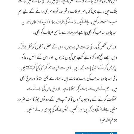
ٹیبل ٹاک کی طرف جانے والے بعض ایسے بھی ہیں جو کسی زمانے میں حالت
جنگ میں رہے جیسا کہ یاسر عرفات وغیرہ۔ تو دوسری رائے کے لیے ہم
سب وسعت رکھیں، بھلے ایک رائے کی طرف ہمارا آپ کا رجحان ہو۔ یہ
احمد جاوید صاحب کو بھی چاہیے اور ہمارے مذہبی طبقات کو بھی۔
اور جس شخص کی دینی خدمات زیادہ ہوں، اس کے بعض جملوں کو نظر انداز کر
دیں، بھلے تلخ اور کڑوہے کسیلے ہی کیوں نہ ہوں، اور اس کے اصل مدعا کو
ایڈریس کر کے اپنی بات رکھ دیں۔ اس سے زیادہ ہم کر بھی کیا کر سکتے ہیں۔
باقی احمد جاوید صاحب کی بہت خدمات ہیں۔ ہمارے بھی استاذ اور مربی بھی
ہیں۔ ہم نے ان سے بہت کچھ سیکھا ہے۔ اور میں ان کی رائے سے
اختلاف کرنے کے باوجود یہ کہوں گا کہ آپ ان کے دونوں پوڈ کاسٹ ضرور
سنیں، بھلے اختلاف کریں اور رکھیں۔ لیکن اگلے کی پوری رائے سنیں۔
جزاکم اللہ خیرا