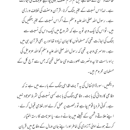
طاقت دشمن کے مقابلے میں کم از کم نصف ہونی چاہیے تو جنگ کی اجازت
ہے۔ لہذا اس نسبت کے بغیر جنگ کرنا، قرآن وسنت کی خلاف ورزی
ہے۔ رسول اللہ صلی اللہ علیہ وسلم نے اگر اس نسبت کے بغیر جنگیں کی
ہیں، تو اس کی ایک وجہ تو یہ ہے کہ شروع میں ایک دس کی نسبت سے
جنگ کی اجازت تھی کہ مسلمانوں کا ایمان زیادہ تھا اور یہ بھی قرآن ہی میں
ہے۔ دوسری وجہ یہ تھی کہ رسول اللہ صلی اللہ علیہ وسلم کو اللہ عزوجل کی
براہ راست تائید ونصرت بصورت وحی حاصل تھی کہ جس سے آج کل کے
مسلمان محروم ہیں۔
دیکھیں، سورۃ الانفال کی یہ آیت اقدامی جنگ کے بارے میں ہے نہ کہ
دفاعی کاروائی کی بابت۔ دفاعی جنگ کی بابت کسی نسبت کی شرط موجود نہیں
ہے۔ کوئی فرد یا قوم چاہے تو رخصت پر عمل کر لے اور غلامی قبول کر لے،
اپنے علاقے دشمن کے قبضے میں جانے دے، یا عزیمت کا رستہ اختیار
کرتے ہوئے اپنی آزادی کی خاطر اور اپنے جان ومال کے دفاع میں قربان