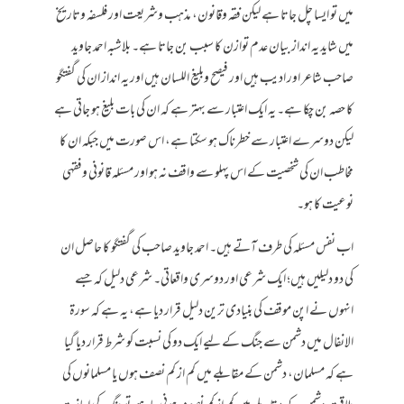
میں تو ایسا چل جاتا ہے لیکن فقہ وقانون، مذہب وشریعت اور فلسفہ وتاریخ
میں شاید یہ انداز بیان عدم توازن کا سبب بن جاتا ہے۔ بلاشبہ احمد جاوید
صاحب شاعر اور ادیب ہیں اور فیصح وبلیغ اللسان ہیں اور یہ انداز ان کی گفتگو
کا حصہ بن چکا ہے۔ یہ ایک اعتبار سے بہتر ہے کہ ان کی بات بلیغ ہو جاتی ہے
لیکن دوسرے اعتبار سے خطرناک ہو سکتا ہے، اس صورت میں جبکہ ان کا
مخاطب ان کی شخصیت کے اس پہلو سے واقف نہ ہو اور مسئلہ قانونی وفقہی
نوعیت کا ہو۔
اب نفس مسئلہ کی طرف آتے ہیں۔ احمد جاوید صاحب کی گفتگو کا حاصل ان
کی دو دلیلیں ہیں؛ ایک شرعی اور دوسری واقعاتی۔ شرعی دلیل کہ جسے
انہوں نے اپن موقف کی بنیادی ترین دلیل قرار دیا ہے، یہ ہے کہ سورۃ
الانفال میں دشمن سے جنگ کے لیے ایک دو کی نسبت کو شرط قرار دیا گیا
ہے کہ مسلمان، دشمن کے مقابلے میں کم از کم نصف ہوں یا مسلمانوں کی