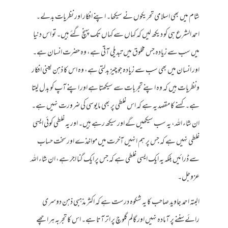
شام میں بھی اسلامی تحریکوں نے سیکھا۔ اپنے افکار اور نظریات بدلے۔
احمد الشرع ہی کو دیکھ لیں کہ کہاں سے کہاں تک پہنچ گئے ہیں۔ تو اس دنیا
میں سب سے زیادہ جس مخلوق میں تبدیلی آتی ہے، وہ حضرت انسان ہے۔
اور انسان میں بھی سب سے زیادہ جو چیز بدلتی ہے، وہ اس کا ذہن یعنی افکار
ونظریات ہیں کہ وہ اپنے تجربات سے سیکھتا ہے اور اپنے آپ کو بدل لیتا
ہے۔ کہنے کا مقصد یہ ہے کہ اس غلطی پر بھی مایوسی کی ضرورت نہیں ہے۔
ان شاء اللہ، یہ سب سیکھیں گے اور سیکھ رہے ہیں۔ اور یہ غلطی کوئی ایسی
غلطی نہیں ہے کہ جس پر ہم انہیں آخرت میں مواخذے اور سخت حساب
سے ڈرائیں بلکہ یہ ایک ایسی غلطی ہے کہ جس پر ایک گنا اجر ہے، ان شاء اللہ
عزوجل۔
البتہ احمد جاوید صاحب کا یہ شکوہ درست ہے کہ اکثر مذہبی ذہن دوسری
رائے سننے پر آمادہ نہیں اور گالم گلوچ پر اتر آتا ہے۔ اس کا تجربہ ہر اچھے