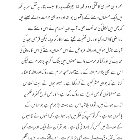
عمرو بن حضرمی کا قتل وہ واقعہ تھا، جو جنگ بدر کا سبب بنا۔ یہ قتل سریہ نخلہ
میں ایک مسلمان دستے کے ہاتھوں ہوا تھا اور وہ بھی حرمت والے مہینے میں
کہ جس میں لڑائی کی ممانعت تھی۔ آپ علیہ السلام نے اس دستے سے
ناراضی کا اظہار کیا اور مال غنیمت لینے سے انکار کر دیا۔ لیکن قرآن مجید کی
آیات نازل ہوئیں اور اللہ عزوجل نے اس مسلمان دستے کی اس کاروائی کی
حمایت کی اور کہا کہ حرمت والے مہینوں میں جنگ اگرچہ بڑا جرم ہے لیکن
اس سے بھی بڑا جرم اللہ کے رستے اور مسجد حرام سے روکنا اور اللہ کا انکار
کرنا ہے کہ جو ان مشرکین نے کر رکھا ہے۔ صیہونیوں نے بیت المقدس
سے مسلمانوں کو جس طرح سے روک رکھا ہے، اور جس طرح کفر وظلم پر
اڑے ہوئے ہیں، تو وہ بلاشبہ اس سے بہت بڑا جرم ہے جو حماس کے
ہاتھوں ہوا ہے، اگر تو آپ کی نظر میں ایسا ہوا ہے، کہ انہوں نے غاصبوں
کے علاقے میں گھس کر کاروائی کی ہے۔ پھر قرآن نے ایک اور بات کہی
ہے کہ فتنہ، ق-ت-ل سے بھی بڑا جرم ہے۔ اور فتنے سے مراد ایسا ظلم