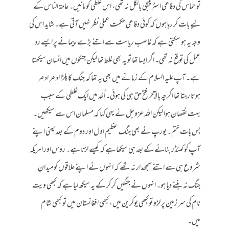
تو حماس کی دفاعی اسٹریٹیجی بالکل نہ تھی، اس غلطی کو مانیں۔ عامۃ الناس کے
لیے بات کر رہا ہوں کہ کوئی دفاعی حکمت عملی نظر نہیں آتی ہے۔ شاید اس کی
وجہ یہ ہو سکتی ہے کہ غاصب ریاست سے اتنے بڑے پیمانے پر ایسے رد
عمل کی توقع نہ تھی۔ اگر ایسا تھا تو یہ بھی غلط تھا لیکن جنگوں میں انسان سیکھتا
ہے۔ آپ علیہ السلام کے زمانے میں بھی یہ تھا کہ جنگ کا پلڑا ادھر ادھر
ہوتا رہتا تھا اگرچہ بالآخر فتح حق ہی کی ہوئی۔ اُحُد میں ایک غلطی کے سبب
بہت نقصان ہوا لیکن اللہ عزوجل نے یہی کہا کہ مسلمان اس سے سیکھیں۔
بس بات ختم۔ یورپ نے بھی جنگ عظیم اول اور دوم کے بعد یعنی اپنے
آپ کو کھنڈر بنانے کے بعد ہی سیکھا ہے کہ کیسے لڑنا ہے۔ روس اور امریکہ
شروع ہی سے اتنے سمجھدار نہ تھے کہ انہوں نے اپنے علاقوں کو میدان
جنگ نہ بننے دیا ہو۔ انہوں نے جنگیں کر کر کے یہ سیکھ لیا ہے کہ کبھی ویت
نام کی سر زمین پر لڑو تو کبھی یوکرین میں، کبھی افغانستان میں تو کبھی شام
میں۔