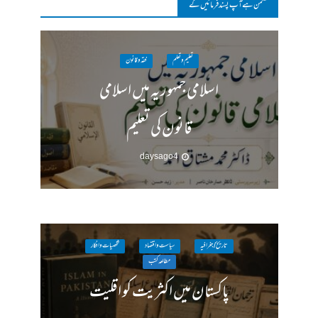
مکمن ہےآپ پسند فرمائیں گے
تعلیم و تعلم
فقہ وقانون
اسلامی جمہوریہ میں اسلامی
قانون کی تعلیم
4 days ago
تاریخ / جغرافیہ
سیاست واقتصاد
شخصیات وافکار
مطالعہ کتب
پاکستان میں اکثریت کو اقلیت