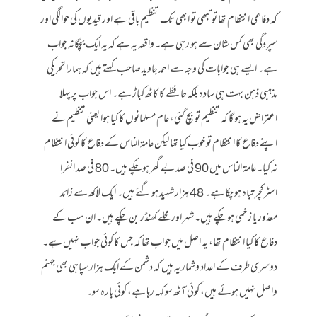
کہ دفاعی انتظام تھا تو تبھی تو ابھی تک تنظیم باقی ہے اور قیدیوں کی حوالگی اور
سپردگی بھی کس شان سے ہو رہی ہے۔ واقعہ یہ ہے کہ یہ ایک بچگانہ جواب
ہے۔ ایسے ہی جوابات کی وجہ سے احمد جاوید صاحب کہتے ہیں کہ ہمارا تحریکی
مذہبی ذہن بہت ہی سادہ بلکہ حافظے کا کاٹھ کباڑ ہے۔ اس جواب پر پہلا
اعتراض یہ ہو گا کہ تنظیم تو بچ گئی، عام مسلمانوں کا کیا ہوا یعنی تنظیم نے
اپنے دفاع کا انتظام تو خوب کیا تھا لیکن عامۃ الناس کے دفاع کا کوئی انتظام
نہ کیا۔ عامۃ الناس میں 90 فی صد بے گھر ہو چکے ہیں۔ 80 فی صد انفرا
اسٹرکچر تباہ ہو چکا ہے۔ 48 ہزار شہید ہو گئے ہیں۔ ایک لاکھ سے زائد
معذور یا زخمی ہو چکے ہیں۔ شہر اور محلے کھنڈر بن چکے ہیں۔ ان سب کے
دفاع کا کیا انتظام تھا، یہ اصل میں جواب تھا کہ جس کا کوئی جواب نہیں ہے۔
دوسری طرف کے اعداد وشمار یہ ہیں کہ دشمن کے ایک ہزار سپاہی بھی جہنم
واصل نہیں ہوئے ہیں، کوئی آٹھ سو کہہ رہا ہے، کوئی بارہ سو۔