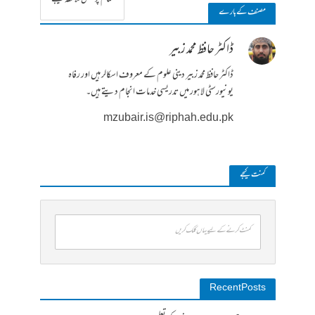
مصنف کے بارے
ڈاکٹر حافظ محمد زبیر
ڈاکٹر حافظ محمد زبیر دینی علوم کے معروف اسکالر ہیں اور رفاہ
یونیورسٹی لاہور میں تدریسی خدمات انجام دیتے ہیں۔
mzubair.is@riphah.edu.pk
کمنت کیجے
کمنٹ کرنے کے لیے یہاں کلک کریں
Recent Posts