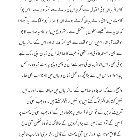
کا انداز بیان کافی معتدل ہے اگرچہ ان کی رائے سے اختلاف ہے۔ اس پوڈ
کاسٹ میں اپنی رائے بیان کرتے ہوئے ان کا انداز “ہو سکتا ہے” یا “ہمارا
گمان یہ ہے” جیسے جملوں پر مشتمل ہے۔ شروع میں احمد جاوید صاحب کا جو
موقف آیا تھا، ہمیں اس موقف سے بھی اختلاف تھا اور اس کے انداز بیان
سے بھی۔ مسئلہ قانونی اور فقہی نوعیت کا تھا جبکہ ان کی زبان ادبی رنگ لیے
ہوئی تھی۔ اس انداز بیان کی وجہ سے ان کی پہلی ویڈیو پر بہت زیادہ رد عمل
پیدا ہوا اور اس میں سے بڑا کچھ رد عمل زبان وبیان میں نامناسب بھی تھا۔
واضح رہے کہ احمد جاوید صاحب کے انداز بیان میں مبالغہ ہے۔ اور یہ میں
نہیں کہتا بلکہ اکثر لوگ کہتے ہیں جو انہیں ریگولر سنتے ہیں۔ وہ جب کسی کی
تعریف کریں گے تو اس کو آسمان پر چڑھا دیں گے اور جب کسی کی مذمت پر
آئیں گے تو اسے زمین سے برابر کر دیں گے حالانکہ نہ تو وہ شخص اتنی مدح
کے لائق ہوتا ہے اور نہ ہی اتنی مذمت کے قابل۔ شاعری اور ادب وغیرہ