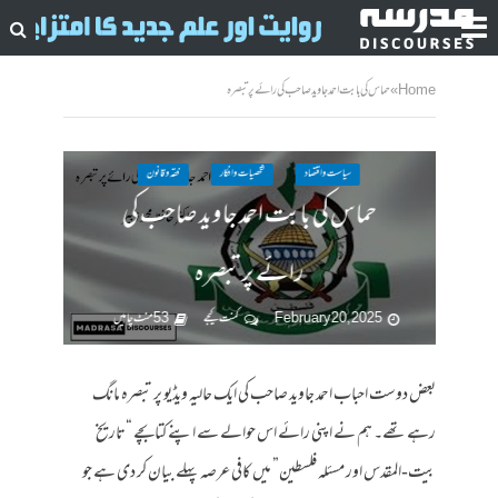
Home
»
حماس کی بابت احمد جاوید صاحب کی رائے پر تبصرہ
سیاست واقتصاد
شخصیات وافکار
فقہ وقانون
حماس کی بابت احمد جاوید صاحب کی
رائے پر تبصرہ
February 20, 2025
کمنت کیجے
53 منٹ چاہیں
بعض دوست احباب احمد جاوید صاحب کی ایک حالیہ ویڈیو پر تبصرہ مانگ
رہے تھے۔ ہم نے اپنی رائے اس حوالے سے اپنے کتابچے “تاریخ
بیت-المقدس اور مسئلہ فلسطین” میں کافی عرصہ پہلے بیان کر دی ہے جو