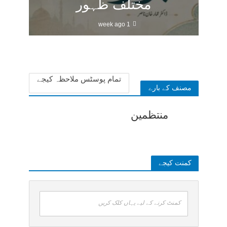
مختلف ظہور
1 week ago
تمام پوسٹس ملاحظہ کیجے
مصنف کے بارے
منتظمین
کمنت کیجے
کمنٹ کرنے کے لیے یہاں کلک کریں