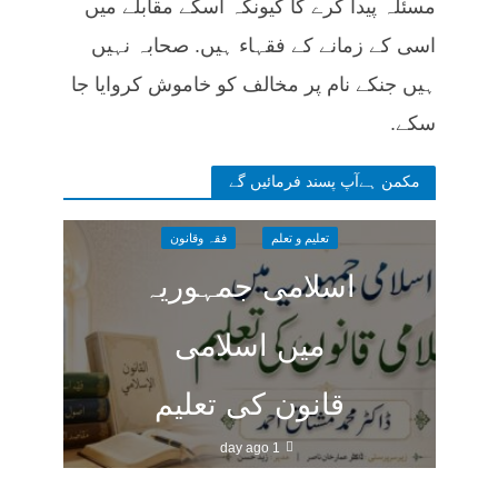
مسئلہ پیدا کرے گا کیونکہ اسکے مقابلے میں
اسی کے زمانے کے فقہاء ہیں. صحابہ نہیں
ہیں جنکے نام پر مخالف کو خاموش کروایا جا
سکے.
مکمن ہےآپ پسند فرمائیں گے
تعلیم و تعلم
فقہ وقانون
اسلامی جمہوریہ
میں اسلامی
قانون کی تعلیم
1 day ago