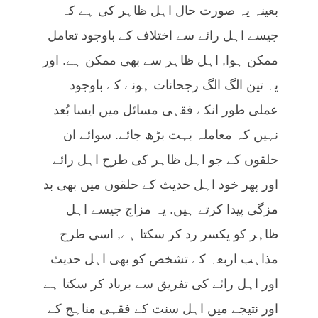
بعینہ یہ صورت حال اہل ظاہر کی ہے کہ
جیسے اہل رائے سے اختلاف کے باوجود تعامل
ممکن ہوا, اہل ظاہر سے بھی ممکن ہے. اور
یہ تین الگ الگ رجحانات ہونے کے باوجود
عملی طور انکے فقہی مسائل میں ایسا بُعد
نہیں کہ معاملہ بہت بڑھ جائے. سوائے ان
حلقوں کے جو اہل ظاہر کی طرح اہل رائے
اور پھر خود اہل حدیث کے حلقوں میں بھی بد
مزگی پیدا کرتے ہیں. یہ مزاج جیسے اہل
ظاہر کو یکسر رد کر سکتا ہے, اسی طرح
مذاہب اربعہ کے تشخص کو بھی اہل حدیث
اور اہل رائے کی تفریق سے برباد کر سکتا ہے
اور نتیجے میں اہل سنت کے فقہی مناہج کے