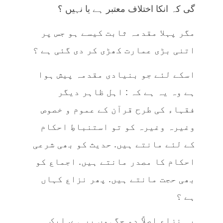
گی کہ انکا اختلاف معتبر ہے یا نہیں ؟
مگر پہلا مقدمہ ثابت کیسے ہو جس پر
اتنی بڑی عمارت کھڑی کر دی گئی ہے ؟
اسکے لئے جو بنیادی مقدمہ پیش ہوا
ہے وہ یہ ہے کہ : اہل ظاہر دیگر
فقہاء کی طرح قرآن کے عموم و خصوص
وغیرہ وغیرہ کو تو استنباطِ احکام
کے لئے مانتے ہیں. حدیث کو بھی شرعی
احکام کا مصدر مانتے ہیں. اجماع کو
بھی حجت مانتے ہیں. پھر نزاع کہاں
ہے ؟
یہ نزاع اصلاً دو جگہوں پر ہے. ایک