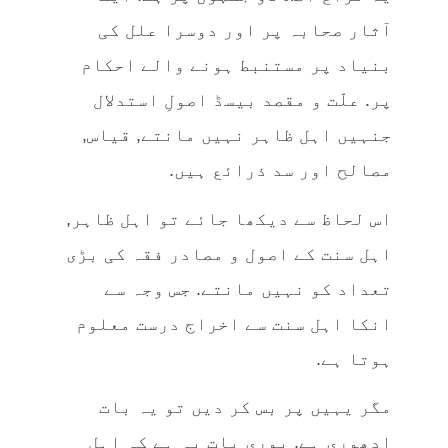
آثار صحابہ پر اور دوسرا علل کی
بنیاد پر مستنبط ہونے والے احکام
پر. علّت و مقصد بیسڈ اصولِ استدلال
جنہیں اہل ظاہر نہیں مانتے, قیاس,
مصالح اور سد ذرائع ہیں.
اس لحاظ سے دیکھا جائے تو اہل ظاہر,
اہل سنت کے اصول و مصادر فقہ کی بڑی
تعداد کو نہیں مانتے. جس وجہ سے
انکا اہل سنت سے اخراج درست معلوم
ہوتا ہے.
مگر یہیں پر بس کر دیں تو یہ بات
ادھوری ہے. پوری بات یہ ہے کہ اہل