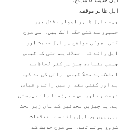
اہل حدیث کا منہاج.
اہل ظاہر موقف.
جیسے اہل ظاہر اصولی دلائل میں
جمہور سے کئی جگہ الگ ہیں. اسی طرح
کئی اصولی مواضع پر اہل حدیث اور
اہل رائے کا اختلاف ہے. حتی کہ قیاس
جیسی بنیادی چیز پر کئی لحاظ سے
اختلاف ہے مثلاً قیاس آرائی کی حد کیا
ہے اور کتنی مقدار میں رائے و قیاس
درست ہے اور اس سے بڑھنا رائے پرستی
ہے. یہ چیزیں محدثین کے ہاں زیر بحث
رہی ہیں جب اہل رائے سے اختلافات
شروع ہوئے تھے. اسی طرح حدیث کے