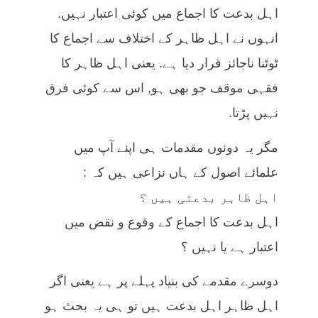
اہل بدعت کا اجماع میں کوئی اعتبار نہیں.
انہوں نے اہل ظاہر کے اختلاف سے اجماع کا
ٹوٹنا ناجائز قرار دیا ہے. یعنی اہل ظاہر کا
فقہی موقف جو بھی ہو, اس سے کوئی فرق
نہیں پڑتا.
مگر یہ دونوں مقدمات ہی اپنے آپ میں
علمائے اصول کے ہاں نزاعی ہیں کہ :
اہل ظاہر بدعتی ہیں ؟
اہل بدعت کا اجماع کے وقوع و نقض میں
اعتبار ہے یا نہیں ؟
دوسرے مقدمے کی بنیاد پہلے پر ہے یعنی اگر
اہل ظاہر اہل بدعت ہیں تو ہی یہ بحث ہو