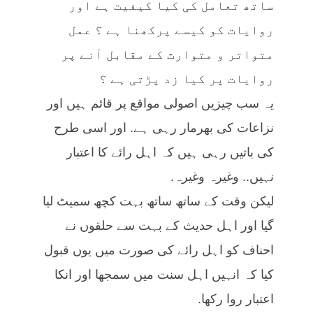
ساتھ تعامل کی کیا کیفیت ہے اور
روایات کو کیسے پرکھنا ہے ؟ عمل
متواتر و متوارث کے مقابل آنے پر
روایات پر کیا زد پڑتی ہے ؟
یہ سب چیزیں اصولی مواقع پر قائم ہیں اور
نزاعات کی بھرمار رہی ہے. اور اسی طرح
کی باتیں رہی ہیں کہ اہل رائے کا اعتبار
نہیں.. وغیرہ وغیرہ.
لیکن وقت کے ساتھ ساتھ بہت کچھ سمیٹ لیا
گیا اور اہل حدیث کے بہت سے حلقوں نے
احناف کو اہل رائے کی صورت میں یوں قبول
کیا کہ انہیں اہل سنت میں سمجھا اور انکا
اعتبار روا رکھا.