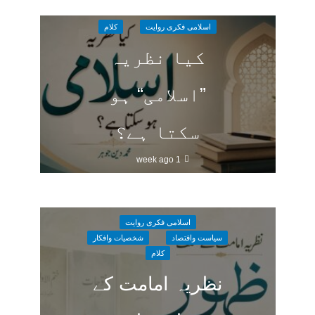
اسلامی فکری روایت
کلام
کیا نظریہ
”اسلامی“ ہو
سکتا ہے؟
1 week ago
اسلامی فکری روایت
سیاست واقتصاد
شخصیات وافکار
کلام
نظریہ امامت کے