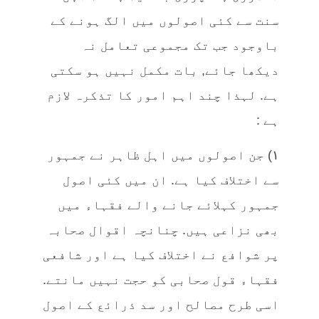
سنت سے کئی اصولوں میں الگ ہونے کے
باوجود جب تک مجموعی تعامل نہ
دیکھا جائے, بات مکمل نہیں ہو سکتی
ہے. لہذا چند اہم امور کا تذکرہ لازم
ہے :
١) جن اصولوں میں اہل ظاہر نے جمہور
سے اختلاف کیا ہے. ان میں کئی اصول
جمہور کہلائے جانے والے فقہاء میں
بھی نزاعی ہیں. چنانچہ اقوال صحابہ
پر شوافع نے اختلاف کیا ہے اور شافعی
فقہاء قول صحابی کو حجت نہیں مانتے.
اسی طرح مصالح اور سد ذرائع کے اصول