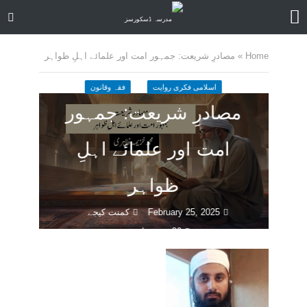
Home
»
مصادرِ شریعت: جمہور امت اور علمائے اہلِ ظواہر
اسلامی فکری روایت
فقہ وقانون
مصادرِ شریعت: جمہور
امت اور علمائے اہلِ
ظواہر
February 25, 2025
کمنت کیجے
26 منٹ چاہیں