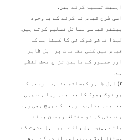
اہمیت تسلیم کرتے ہیں.
اسی طرح قیاس نہ کرنے کے باوجود
بیشتر قیاسی مسائل تسلیم کرتے ہیں.
لہذا قاضی شوکانی کا کہنا ہے کہ
قیاس میں کئی مقامات پر اہل ظاہر
اور جمہور کے مابین نزاع محض لفظی
ہے.
٣) اہل ظاہر کیساتھ مذاہب اربعہ کا
جو نوک جھوک کا معاملہ رہا ہے. یہی
معاملہ مذاہب اربعہ کے بیچ بھی رہا
ہے. حتی کہ دو مختلف رجحان پائے
جاتے ہیں. اہل رائے اور اہل حدیث کے
مستقل طبقے ہیں. اور ان دو کے بیچ