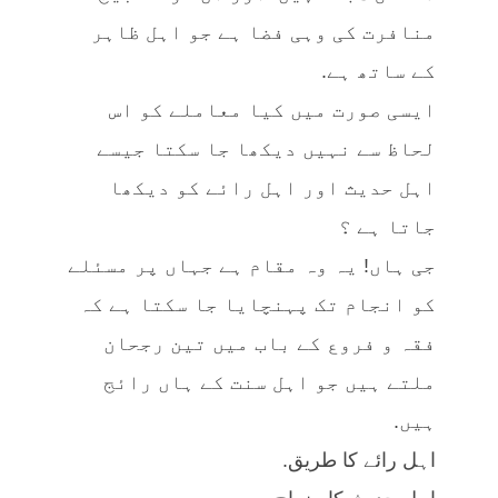
منافرت کی وہی فضا ہے جو اہل ظاہر
کے ساتھ ہے.
ایسی صورت میں کیا معاملے کو اس
لحاظ سے نہیں دیکھا جا سکتا جیسے
اہل حدیث اور اہل رائے کو دیکھا
جاتا ہے ؟
جی ہاں! یہ وہ مقام ہے جہاں پر مسئلے
کو انجام تک پہنچایا جا سکتا ہے کہ
فقہ و فروع کے باب میں تین رجحان
ملتے ہیں جو اہل سنت کے ہاں رائج
ہیں.
اہل رائے کا طریق.