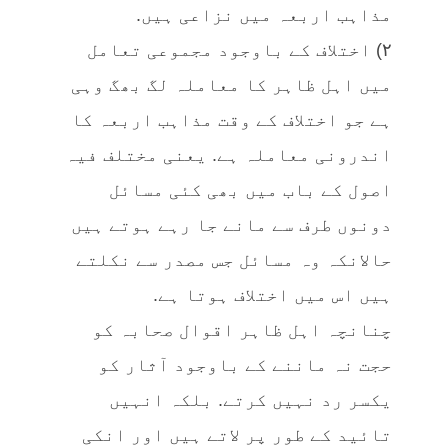
مذاہب اربعہ میں نزاعی ہیں.
٢) اختلاف کے باوجود مجموعی تعامل
میں اہل ظاہر کا معاملہ لگ بھگ وہی
ہے جو اختلاف کے وقت مذاہب اربعہ کا
اندرونی معاملہ ہے. یعنی مختلف فیہ
اصول کے باب میں بھی کئی مسائل
دونوں طرف سے مانے جا رہے ہوتے ہیں
حالانکہ وہ مسائل جس مصدر سے نکلتے
ہیں اس میں اختلاف ہوتا ہے.
چنانچہ اہل ظاہر اقوال صحابہ کو
حجت نہ ماننے کے باوجود آثار کو
یکسر رد نہیں کرتے. بلکہ انہیں
تائید کے طور پر لاتے ہیں اور انکی