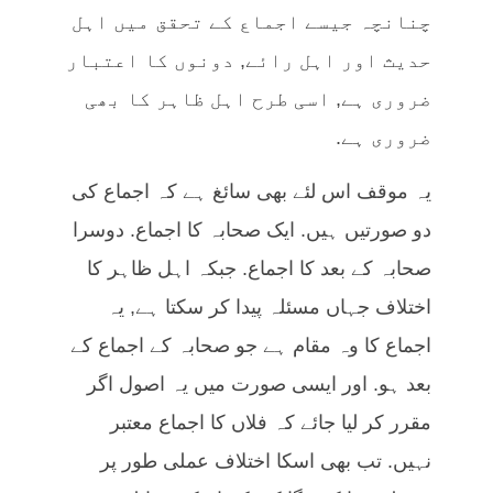
چنانچہ جیسے اجماع کے تحقق میں اہل
حدیث اور اہل رائے, دونوں کا اعتبار
ضروری ہے, اسی طرح اہل ظاہر کا بھی
ضروری ہے.
یہ موقف اس لئے بھی سائغ ہے کہ اجماع کی
دو صورتیں ہیں. ایک صحابہ کا اجماع. دوسرا
صحابہ کے بعد کا اجماع. جبکہ اہل ظاہر کا
اختلاف جہاں مسئلہ پیدا کر سکتا ہے, یہ
اجماع کا وہ مقام ہے جو صحابہ کے اجماع کے
بعد ہو. اور ایسی صورت میں یہ اصول اگر
مقرر کر لیا جائے کہ فلاں کا اجماع معتبر
نہیں. تب بھی اسکا اختلاف عملی طور پر