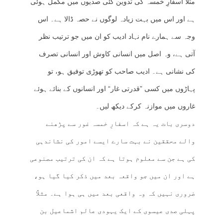
مثلاً اسفارِ خمسہ کی تدوین کئی صدیوں میں مکمل ہوئی
ہے اور اس میں بہت زیادہ لوگوں نے حصہ ڈالا ہے۔ اس
وجہ سے ہمارے نام نہاد ادیب کو ان میں جو ترتیب نظر
آتی ہے، وہ اصل میں انسانی کاوش اور انسانی تصرف
کی نشانی ہے۔ ادیب صاحب کو تھوڑی توفیق ہو، تو
پہاڑوں میں کسی ”قدرتی غار“ اور انسانوں کے بنائے ہوئے
غاروں میں موازنہ کرکے دیکھ لیں۔
دوسری بات یہ ہے کہ اسفارِ خمسہ غور سے پڑھنے
والے محققین نے بہت سارے ایسے امور کی نشاندہی
کی ہے جن سے معلوم ہوتا ہے کہ ان کی ترتیب مصنوعی
ہے اور ان میں جو واقعہ بعد میں ذکر کیا گیا ہو،
ضروری نہیں کہ وہ واقعی بعد میں ہی ہوا ہے۔ مثلاً
پہلی صدی عیسوی کے ایک یہودی عالم اشماعیل بن