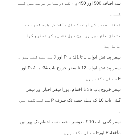
سے اضافے 500 اور 450 ق م کے درمیانی عرصے میں کیے
گئے ۔
اسفار خمسہ کی آیات کے ان مآخذ کی طرف نسبت کے
متعلق عام طور پر درج ذیل تقسیم کو تسلیم کیا
جاتا ہے:
سِفر پیدائش ابواب 1 تا 11: یہ P اور J سے لیے گئے ہیں ۔
سِفر پیدائش ابواب 12 تا سِفر خروج باب 34: یہ P، J اور
E سے لیے گئے ہیں ۔
سِفر خروج باب 35 تا اختتام، پورا سِفر احبار اور سِفر
گنتی باب 10 کے پہلے حصے تک صرف P سے لیے گئے ہیں
۔
سِفر گنتی باب 10 کے دوسرے حصے سے اختتام تک پھر تین
مآخذP،J اورE سے لیے گئے ہیں ۔