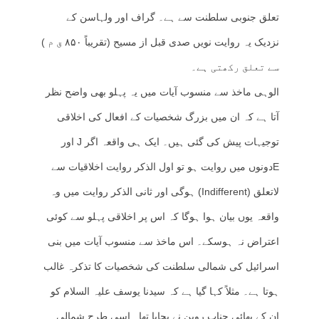
تعلق جنوبی سلطنت سے ہے۔ گراف اور ولہاسن کے
نزدیک یہ روایت نویں صدی قبل از مسیح (تقریباً ۸۵۰ ق م )
سے تعلق رکھتی ہے۔
الوہی ماخذ سے منسوب آیات میں یہ پہلو بھی واضح نظر
آتا ہے کہ ان میں بزرگ شخصیات کے افعال کی اخلاقی
توجیہات پیش کی گئی ہیں۔ ایک ہی واقعہ اگر J اور
Eدونوں میں روایت ہو تو اول الذکر روایت اخلاقیات سے
لاتعلق (Indifferent) ہوگی اور ثانی الذکر روایت میں وہ
واقعہ یوں بیان ہوا ہوگا کہ اس پر اخلاقی پہلو سے کوئی
اعتراض نہ ہوسکے۔ اس ماخذ سے منسوب آیات میں بنی
اسرائیل کی شمالی سلطنت کی شخصیات کا تذکرہ غالب
ہوتا ہے۔ مثلاً کہا گیا ہے کہ سیدنا یوسف علیہ السلام کو
ان کے بھائی جناب روبن نے بچایا تھا۔ اسی طرح شمالی