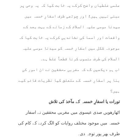
علمی غلطیاں واضح کرکے یہ ثابت کیا کہ یہ وحی پر
مبنی نہیں ہیں؛ اور چوتھی طرف اسفارِ خمسہ میں
سیدنا موسی علیہ السلام کے زمانے کے بہت بعد کے
واقعات اور اسما کی نشاندہی کرکے یہ ثابت کیا کہ
موجودہ شکل میں اسفارِ خمسہ کو سیدنا موسی علیہ
السلام کی طرف منسوب کرنا قطعاً غلط ہے۔
اب ہم دیکھیں گے کہ مغربی محققین نے ان امور کی
بنا پر اسفارِ خمسہ کے متعلق کیا نظریات قائم کیے
ہیں؟
تورات یا اسفارِ خمسہ کے مآخذ کی تلاش
اٹھارھویں صدی عیسوی میں مغربی محققین نے اسفار
خمسہ میں موجود مختلف روایات کو الگ کرنے کے کام کی
طرف بھر پور توجہ دی۔