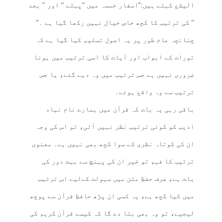
الیشع کہتے ہیں:”اسفار خمسہ میں ’’پہلے ‘‘ اور ’’ بعد
‘‘ کی ترتیب کا کچھ خاص خیال نہیں رکھا گیا ہے ۔“
چنانچہ عام طور پر یہ اصول تسلیم کیا گیا ہے کہ
تورات کے ابواب اور آیات کا اسی ترتیب میں ہونا
ضروری نہیں ہے جس ترتیب میں وہ دیے گئے، یا جس
ترتیب سے وہ واقع ہوئے۔
باقی رہی یہ بات کہ قرآن میں ہمارے نام نہاد
ادیب کو کوئی ترتیب نظر نہیں آتی، تو اس کی وجہ
ان کی کوتاہ نظری کے سوا کچھ بھی نہیں ہے۔ معنوی
ترتیب کا فہم تو خیر ان کی پہنچ سے بہت دور کی
بات ہے، صرف حفظِ متن میں سہولت کےلیے اس ترتیب
میں کیا کچھ ہے، یہ کسی ان پڑھ حافظِ قرآن سے پوچھ
لیجیے، تو وہ بھی بتا دے گا کہ کیسے قرآن کریم کی