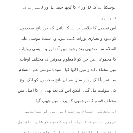
ہوسکتا ہے کہ D اور P کا کچھ حصہ E اور J سے زیادہ
قدیم ہو۔
اس تفصیل کا خلاصہ یہ ہے کہ بائبل کے جن پانچ صحیفوں
کو یہود و نصاریٰ تورات کہتے ہیں، وہ سیدنا موسیٰ علیہ
السلام سے صدیوں بعد وجود میں آئے اور وہ ایسی روایات
کا مجموعہ ہیں جن کو نامعلوم مدونین نے مختلف اوقات
میں مختلف انداز میں اکٹھا کیا۔ سیدنا موسیٰ علیہ السلام
سے تقریباً ایک ہزار سال بعد ان پانچ صحیفوں کو ایک نوع
کی قبولیت مل گئی، لیکن اس کے بعد بھی ان کا اصل متن
مختلف قسم کے ترجموں کے پردے میں چھپ گیا۔
اس بحث کے اختتام پر چند اہم امور کی نشاندہی
ضروری ہے جو نام نہاد ادیب کےلیے تو شاید ناقابلِ
التفات یا ناقابلِ فہم ہوں، لیکن عام مسلمانوں