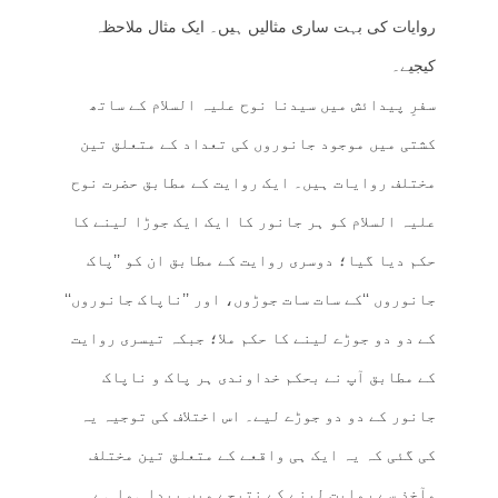
روایات کی بہت ساری مثالیں ہیں۔ ایک مثال ملاحظہ
کیجیے۔
سفرِ پیدائش میں سیدنا نوح علیہ السلام کے ساتھ
کشتی میں موجود جانوروں کی تعداد کے متعلق تین
مختلف روایات ہیں۔ ایک روایت کے مطابق حضرت نوح
علیہ السلام کو ہر جانور کا ایک ایک جوڑا لینے کا
حکم دیا گیا؛ دوسری روایت کے مطابق ان کو ’’پاک
جانوروں ‘‘کے سات سات جوڑوں، اور ’’ناپاک جانوروں‘‘
کے دو دو جوڑے لینے کا حکم ملا؛ جبکہ تیسری روایت
کے مطابق آپ نے بحکم خداوندی ہر پاک و ناپاک
جانور کے دو دو جوڑے لیے۔ اس اختلاف کی توجیہ یہ
کی گئی کہ یہ ایک ہی واقعے کے متعلق تین مختلف
مآخذ سے روایت لینے کے نتیجے میں پیدا ہوا ہے ۔