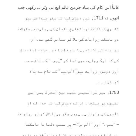
غالباً اس کام کی بنیاد جرمن عالم ایچ بی وِٹر نے رکھی جب
انھوں نے 1711ء میں دعوی کیا کہ سِفر پیدائش میں
تخلیقِ کائنات اور تخلیقِ انسان کی روایت درحقیقت
دو مختلف روایات کو ملا کر بنائی گئی ہے۔ ان
روایات کی نشاندہی کےلیے اس نے یہ علامت استعمال
کی کہ ایک روایت میں خدا کو ’’یہوہ‘‘ کے نام سے،
اور دوسری روایت میں’’الوہیم‘‘ کے نام سے یاد
کیاگیا ہے۔
1753ء میں فرانسیسی طبیب جین آسٹرک بھی اسی
نتیجے پر پہنچا۔ اس نے دعوی کیا کہ خدا کے ان
ناموں کی بنیاد پر پوری سِفر پیدائش کو دو روایات
– ”یہوی‘‘ اور ’’الوہی‘‘ – پر مبنی دکھایا جاسکتا
ہے۔اس کے بعد سے سِفر پیدائش کے دو مآخذ پر مزید