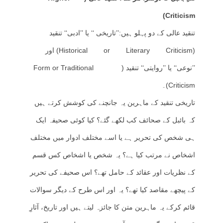
Criticism)
تنقید عالی کے دو پہلو ہیں:’’تاریخی ‘‘ یا ’’ادبی‘‘ تنقید
(Historical or Literary Criticism) اور
’’نوعی‘‘ یا ’’روایتی‘‘ تنقید ( Form or Traditional
Criticism)۔
تاریخی تنقید کے ماہرین یہ جانچنے کی کوشش کرتے ہیں
کہ بائبل کے صحائف کب لکھے گئے؟ کیا کوئی صحیفہ ایک
ہی شخص کی تحریر ہے یا اسے مختلف ادوار میں مختلف
اشخاص نے مرتب کیا ہے؟ یہ شخص یا اشخاص کس قسم
کے نظریات اور عقائد کے حامل تھے؟ اس صحیفے کی تحریر
کے پیچھے مقاصد کیا تھے؟ یہ اور اس طرح کے دیگر سوالات
قائم کرکے یہ ماہرین متن کا جائزہ لیتے ہیں اور تاریخ، آثارِ