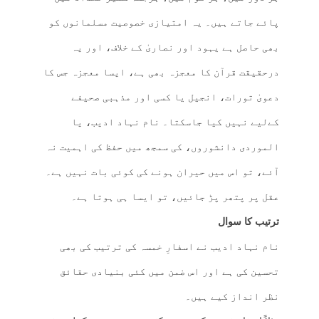
پائے جاتے ہیں۔ یہ امتیازی خصوصیت مسلمانوں کو
بھی حاصل ہے یہود اور نصاریٰ کے خلاف، اور یہ
درحقیقت قرآن کا معجزہ بھی ہے، ایسا معجزہ جس کا
دعویٰ تورات، انجیل یا کسی اور مذہبی صحیفے
کےلیے نہیں کیا جاسکتا۔ نام نہاد ادیب، یا
الموردی دانشوروں، کی سمجھ میں حفظ کی اہمیت نہ
آئے، تو اس میں حیران ہونے کی کوئی بات نہیں ہے۔
عقل پر پتھر پڑ جائیں، تو ایسا ہی ہوتا ہے۔
ترتیب کا سوال
نام نہاد ادیب نے اسفارِ خمسہ کی ترتیب کی بھی
تحسین کی ہے اور اس ضمن میں کئی بنیادی حقائق
نظر انداز کیے ہیں۔