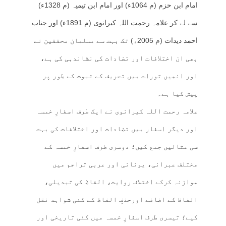
امام ابن حزم (م 1064ء) اور امام ابن تیمیہ (م 1328ء)
سے لے کر علامہ رحمت اللہ کیرانوی (م 1891ء) اور جناب
احمد دیدات (م 2005ء) تک بہت سے مسلمان محققین نے
بھی ان اختلافات اور تضادات کی نشاندہی کی ہے،
اور انھیں تورات میں تحریف کے ثبوت کے طور پر
پیش کیا ہے۔
علامہ رحمت اللہ کیرانوی نے ایک طرف اسفارِ خمسہ
اور دیگر اسفار میں تضادات اور اختلافات کی بہت
سی مثالیں جمع کیں؛ دوسری طرف اسفارِ خمسہ کے
مختلف عبرانی، یونانی اور عربی تراجم میں
موازنہ کرکے اختلاف روایت، الفاظ کی تبدیلی،
الفاظ کے اضافے اورحذفِ الفاظ کے کئی شواہد نقل
کیے؛ تیسری طرف اسفارِ خمسہ میں کئی تاریخی اور