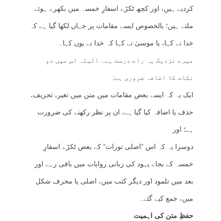
کردیے ہیں، اور کچھ ٹکڑے اسفارِ خمسہ میں بکھرے ہوئے
ملتے ہیں؛ بالخصوص ایسے مقامات پر جہاں لکھا گیا ہے کہ
خدا نے کہا، یا موسیٰ نے کہا کہ خدا نے یوں کہا۔
میرے نزدیک یہ راے درست ہے۔ البتہ اس میں دو
نکات کا اضافہ ضروری ہے:
ایک یہ کہ ایسے بعض مقامات میں متن میں تغیر، تحریف،
حذف یا اضافہ کیا گیا ہے، ان پر نظر رکھنے کی ضرورت
ہے؛ اور
دوسرا یہ کہ اس ”اصلی تورات“ کے بعض ٹکڑے اسفارِ
خمسہ کے بجاے یہود کی زبانی روایات میں باقی رہے اور
بعد میں تلمود اور دیگر کتب میں، اصلی یا محرف شکل
میں، جمع کیے گئے۔
حفظِ متن کی اہمیت