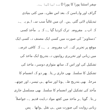
سِفر استثنا پورا کا پورا D سے لیاگیا ہے۔
گراف اور ولہاسن کے بعد اس نظریے میں کئی بنیادی
تبدیلیاں لائی گئی ہیں۔ ان میں غالباً سب سے اہم یہ ہے
کہ اب یہ مفروضہ ترک کردیا گیا ہے کہ یہ مآخذ کسی
’’دستاویز‘‘ کی صورت میں کسی ایک مصنف نے کسی ایک
موقع پر تحریر کیے۔ اب مفروضہ یہ ہے کہ کافی عرصے
میں زبانی اور تحریری روایتوں نے بتدریج ایک ماخذ کی
تشکیل کی اور اس کے ساتھ متوازی دوسرے ماخذ کی
تشکیل کا سلسلہ بھی جاری رہتا۔ پھر دو کے انضمام کا
مرحلہ بھی بتدریج طے ہوتا اور ساتھ ہی تیسرے اور چوتھے
مآخذ کی تشکیل اور انضمام کا سلسلہ بھی مسلسل جاری
رہتا۔ گویا ہر ماخذ میں کچھ مواد نہایت قدیم ہے جواصلاً
زبانی روایت کی صورت میں ہی نقل ہواتھا ۔ پس