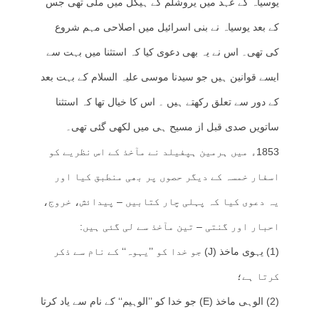
یوسیاہ کے عہد میں یروشلم کے ہیکل میں ملی تھی جس
کے بعد یوسیاہ نے بنی اسرائیل میں اصلاحی مہم شروع
کی تھی۔ اس نے یہ بھی دعوی کیا کہ استثنا میں بہت سے
ایسے قوانین ہیں جو سیدنا موسی علیہ السلام کے بہت بعد
کے دور سے تعلق رکھتے ہیں ۔ اس کا خیال تھا کہ استثنا
ساتویں صدی قبل از مسیح ہی میں لکھی گئی تھی۔
1853ء میں ہرمین ہپفیلد نے مآخذ کے اس نظریے کو
اسفار خمسہ کے دیگر حصوں پر بھی منطبق کیا اور
یہ دعوی کیا کہ پہلی چار کتابیں – پیدائش، خروج،
احبار اور گنتی – تین مآخذ سے لی گئی ہیں:
(1) یہوی ماخذ (J) جو خدا کو ’’یہوہ‘‘ کے نام سے ذکر
کرتا ہے؛
(2) الوہی ماخذ (E) جو خدا کو ’’الوہیم‘‘ کے نام سے یاد کرتا