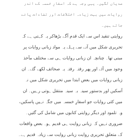
صدیاں لگیں۔ یہی وجہ ہے کہ اسفارِ خمسہ کے اندر
روایات میں بہت زیادہ اختلافات اور تضادات پائے
جاتے ہیں۔
روایتی تنقید اس سے ایک قدم آگے بڑھاکر یہ کہتی ہے کہ
تحریری شکل میں آنے سے پہلے یہ مواد زبانی روایات پر
مبنی تھا۔ چنانچہ ان زبانی روایات ہی سے مختلف مآخذ
وجود میں آئے اور پھر رفتہ رفتہ یہ صحائف لکھے گئے۔ ان
زبانی روایات میں بعض ابتدا میں تحریری شکل میں نہ
آسکیں اور بدستور سینہ بہ سینہ منتقل ہوتی رہیں۔ ان
میں کئی روایات جو اسفارِ خمسہ میں جگہ نہیں پاسکیں،
وہ تلمود اور دیگر روایتی کتابوں میں شامل کی گئیں۔
ضروری نہیں کہ زبانی روایت ہی قدیم ہو۔ بعض واقعات
کے متعلق تحریری روایت زبانی روایت سے زیادہ قدیم ہے۔