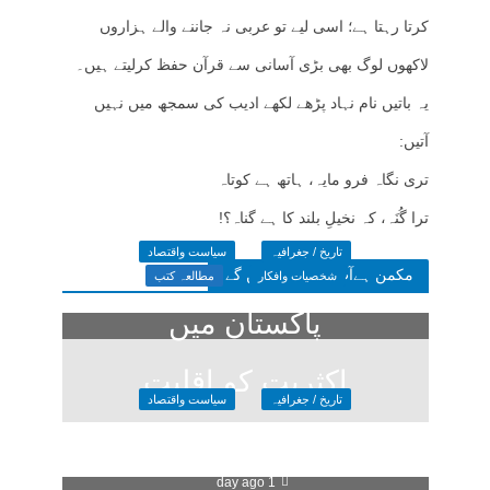
کرتا رہتا ہے؛ اسی لیے تو عربی نہ جاننے والے ہزاروں
لاکھوں لوگ بھی بڑی آسانی سے قرآن حفظ کرلیتے ہیں۔
یہ باتیں نام نہاد پڑھے لکھے ادیب کی سمجھ میں نہیں
آتیں:
تری نگاہ فرو مایہ، ہاتھ ہے کوتاہ
ترا گُنَہ، کہ نخیلِ بلند کا ہے گناہ؟!
تاریخ / جغرافیہ
سیاست واقتصاد
مکمن ہےآپ پسند فرمائیں گے
شخصیات وافکار
مطالعہ کتب
پاکستان میں
اکثریت کو اقلیت
تاریخ / جغرافیہ
سیاست واقتصاد
کا خوف
کیا دو قومی
1 day ago