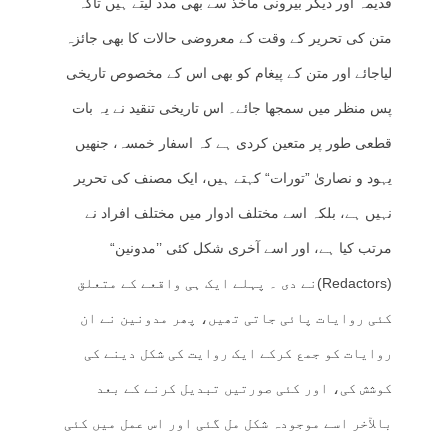
قدیمہ اور دیگر بیرونی مآخذ سے بھی مدد لیتے ہیں تاکہ
متن کی تحریر کے وقت کے معروضی حالات کا بھی جائزہ
لیاجائے اور متن کے پیغام کو بھی اس کے مخصوص تاریخی
پس منظر میں سمجھا جائے۔ اس تاریخی تنقید نے یہ بات
قطعی طور پر متعین کردی ہے کہ اسفار خمسہ، جنھیں
یہود و نصاریٰ ”تورات“ کہتے ہیں، ایک مصنف کی تحریر
نہیں ہے، بلکہ اسے مختلف ادوار میں مختلف افراد نے
مرتب کیا ہے، اور اسے آخری شکل کئی ’’مدونین“
(Redactors)نے دی ۔ پہلے ایک ہی واقعے کے متعلق
کئی روایات پائی جاتی تھیں، پھر مدونین نے ان
روایات کو جمع کرکے ایک روایت کی شکل دینے کی
کوشش کی، اور کئی صورتیں تبدیل کرنے کے بعد
بالآخر اسے موجودہ شکل مل گئی اور اس عمل میں کئی