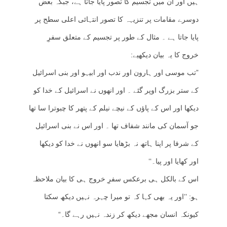
ہیں اور ان میں تجسیم کا تصور پایا جاتا ہے، جبکہ بعض
دوسرے مقامات پر تنزیہہ کا تصور انتہائی اعلی سطح پر
پایا جاتا ہے ۔ مثال کے طور پر تجسیم کے متعلق سفرِ
خروج کا یہ بیان دیکھیے:
”تب موسی اور ہارون اور ندب اور ابیہو اور بنی اسرائیل
کے ستر بزرگ اوپر گئے ۔ اور انھوں نے اسرائیل کے خدا کو
دیکھا اور اس کے پاؤں کے نیچے نیلم کے پتھر کا چبوترا سا تھا
جو آسمان کی مانند شفاف تھا ۔ اور اس نے بنی اسرائیل
کے شرفا پر اپنا ہاتھ نہ بڑھایا سو انھوں نے خدا کو دیکھا
اور کھایا اور پیا۔‘‘
اس کے بالکل ہی برعکس سفرِ خروج ہی کا بیان ملاحظہ
ہو: ’’اور یہ بھی کہا کہ تو میرا چہرہ نہیں دیکھ سکتا
کیونکہ انسان مجھے دیکھ کر زندہ نہیں رہے گا۔“