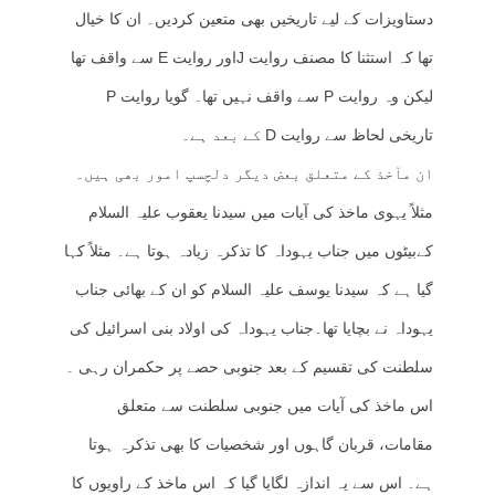
دستاویزات کے لیے تاریخیں بھی متعین کردیں۔ ان کا خیال
تھا کہ استثنا کا مصنف روایت Jاور روایت E سے واقف تھا
لیکن وہ روایت P سے واقف نہیں تھا۔ گویا روایت P
تاریخی لحاظ سے روایت D کے بعد ہے۔
ان مآخذ کے متعلق بعض دیگر دلچسپ امور بھی ہیں۔
مثلاً یہوی ماخذ کی آیات میں سیدنا یعقوب علیہ السلام
کےبیٹوں میں جناب یہوداہ کا تذکرہ زیادہ ہوتا ہے۔ مثلاً کہا
گیا ہے کہ سیدنا یوسف علیہ السلام کو ان کے بھائی جناب
یہوداہ نے بچایا تھا۔جناب یہوداہ کی اولاد بنی اسرائیل کی
سلطنت کی تقسیم کے بعد جنوبی حصے پر حکمران رہی ۔
اس ماخذ کی آیات میں جنوبی سلطنت سے متعلق
مقامات، قربان گاہوں اور شخصیات کا بھی تذکرہ ہوتا
ہے۔ اس سے یہ اندازہ لگایا گیا کہ اس ماخذ کے راویوں کا