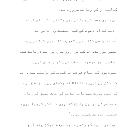
کےلیے ان کی وضاحت ضروری ہے۔
اس ساری بحث کی روشنی میں بتائیے کہ نام نہاد
ادیب کے اس دعوے کی کیا حیثیت رہ جاتی ہے:
”مسلمان جس کتاب میں تحریف کا دعوی کرتے ہیں،
یعنی توریت، اس کے ہزاروں سال پرانے دریافت شدہ
نسخوں اور موجودہ نسخے میں کوئی فرق نہیں۔
یہودیوں کے تمام فرقے جس کتاب کو پڑھتے ہیں، اس
کا متن ہی نہیں، الفاظ تک یکساں ہیں۔ واضح رہے
کہ میں پورے عہدنامہ قدیم کی بات نہیں کررہا،
صرف اس کی اولین پانچ کتابوں کا ذکر کررہا ہوں،
جنھیں توریت کہتے ہیں۔“
اس لغو دعوے کو رکھیے ایک طرف، لیکن چند اہم