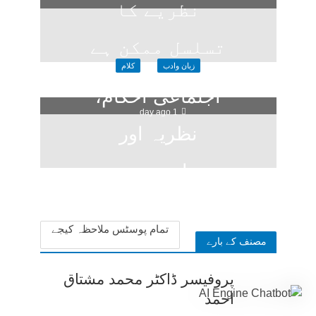
نظریے کا
تسلسل ممکن ہے
زبان وادب
کلام
؟
اجتماعی احکام،
1 day ago
نظریہ اور
سیاسی تعبیر
1 week ago
تمام پوسٹس ملاحظہ کیجے
مصنف کے بارے
پروفیسر ڈاکٹر محمد مشتاق
احمد