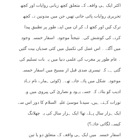
اکثر ایک ہی واقعے کے متعلق کچھ زبانی روایات اور کچھ
تحریری روایات پائی جاتی تھیں جن میں مدونین نے کچھ
ترک کیں اور کچھ لے کر ان میں اپنے طور پر تطبیق پیدا
کرنے کی کوشش کی۔ نتیجتاً موجودہ اسفار خمسہ وجود
میں آگئے ۔ اس عمل کی تکمیل میں کئی صدیاں بیت گئیں
۔ عام طور پر مغرب کی علمی دنیا میں یہ بات تسلیم کی
گئی ہے کہ تیسری صدی قبل از مسیح میں اسفار خمسہ
موجودہ شکل میں پائے جاتے تھے۔ (کوئی ہمارے نام نہاد
ادیب کو بتائے کہ جسے یہود و نصاریٰ کی پیروی میں وہ
تورات کہتے ہیں، سیدنا موسیٰ علیہ السلام کا دور اس سے
ایک ہزار سال پہلے تھا! ایک ہزار سال کی یہ چھلانگ
کیسے لگائی جائے؟)
اسفار خمسہ میں ایک ہی واقعے کے متعلق دو یا تین