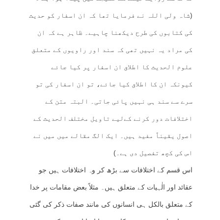
(شاہ ولی اللہ نے فرمایا تھا کہ ان اسفار کو حدیث
کی کتابوں کی طرح دیکھنا چاہیے۔ ظاہر ہے کہ ان
کی مراد یہ نہیں تھی کہ سند اور راویوں کے متعلق
علوم الحدیث کا اطلاق ان اسفار پر کیا جائے
کیونکہ ان کا اطلاق کیا جائے، تو ان اسفار کی تو
سرے سے سند ہی نہیں پائی جاتی۔ البتہ متن کے
اختلافات دور کرنے کےلیے تاویل مختلف الحدیث کے
اصول یقیناً مفید ہیں۔ ایک الگ مقالے میں میں نے
اس کی کچھ تفصیل دی ہے۔)
اس قسم کے اختلافات سے بڑھ کر وہ اختلافات ہیں جو
عقائد اور الٰہیات کے متعلق ہیں۔ مثلاً بعض مقامات پر خدا
کے متعلق بالکل ہی انسانوں کی مانند صفات ذکر کی گئی