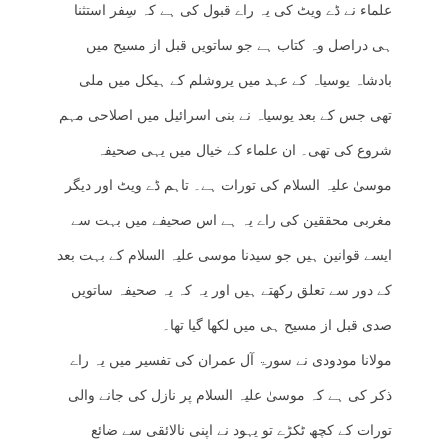
علماء نے ڈے ویٹ کی یہ راے قبول کی ہے کہ سِفر استثنا
ہی دراصل وہ کتاب ہے جو ساتویں قبل از مسیح میں
بادشاہ یوسیاہ کے عہد میں یروشلم کے ہیکل میں ملی
تھی جس کے بعد یوسیاہ نے بنی اسرائیل میں اصلاحی مہم
شروع کی تھی۔ ان علماء کے خیال میں یہی صحیفہ
موسیٰ علیہ السلام کی تورات ہے۔ تاہم ڈے ویٹ اور دیگر
مغربی محققین کی راے یہ ہے اس صحیفے میں بہت سے
ایسے قوانین ہیں جو سیدنا موسی علیہ السلام کے بہت بعد
کے دور سے تعلق رکھتے ہیں اور یہ کہ یہ صحیفہ ساتویں
صدی قبل از مسیح ہی میں لکھا گیا تھا۔
مولانا مودودی نے سورۃ آل عمران کی تفسیر میں یہ راے
ذکر کی ہے کہ موسیٰ علیہ السلام پر نازل کی جانے والی
تورات کے کچھ ٹکڑے تو یہود نے اپنی نالائقی سے ضائع