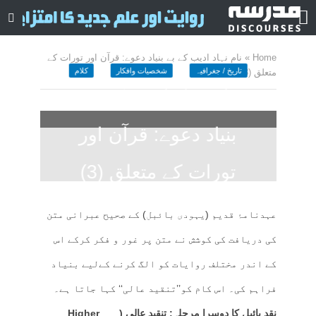
Home
»
نام نہاد ادیب کے بے بنیاد دعوے: قرآن اور تورات کے
تاریخ / جغرافیہ
شخصیات وافکار
کلام
متعلق (3)
نام نہاد ادیب کے بے
بنیاد دعوے: قرآن اور
تورات کے متعلق (3)
March 11, 2025
کمنت کیجے
عہدنامۂ قدیم (یہودی بائبل) کے صحیح عبرانی متن
86 منٹ چاہیں
کی دریافت کی کوشش نے متن پر غور و فکر کرکے اس
کے اندر مختلف روایات کو الگ کرنے کےلیے بنیاد
فراہم کی۔ اس کام کو’’تنقید عالی‘‘ کہا جاتا ہے۔
نقدِ بائبل کا دوسرا مرحلہ: تنقید عالی (Higher