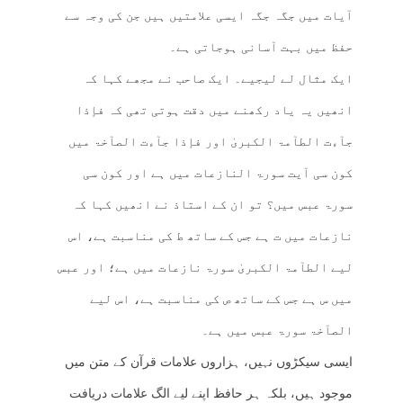
آیات میں جگہ جگہ ایسی علامتیں ہیں جن کی وجہ سے
حفظ میں بہت آسانی ہوجاتی ہے۔
ایک مثال لے لیجیے۔ ایک صاحب نے مجھے کہا کہ
انھیں یہ یاد رکھنے میں دقت ہوتی تھی کہ فإذا
جآءت الطآمۃ الکبریٰ اور فإذا جآءت الصآخۃ میں
کون سی آیت سورۃ النازعات میں ہے اور کون سی
سورۃ عبس میں؟ تو ان کے استاذ نے انھیں کہا کہ
نازعات میں ت ہے جس کے ساتھ ط کی مناسبت ہے، اس
لیے الطآمۃ الکبریٰ سورۃ نازعات میں ہے؛ اور عبس
میں س ہے جس کے ساتھ ص کی مناسبت ہے، اس لیے
الصآخۃ سورۃ عبس میں ہے۔
ایسی سیکڑوں نہیں، ہزاروں علامات قرآن کے متن میں
موجود ہیں، بلکہ ہر حافظ اپنے لیے الگ علامات دریافت