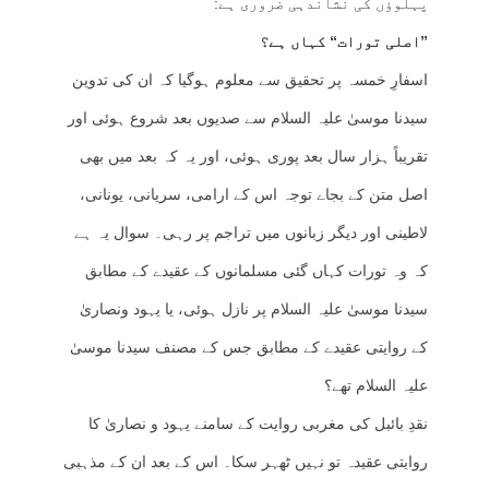
پہلوؤں کی نشاندہی ضروری ہے:
”اصلی تورات“ کہاں ہے؟
اسفارِ خمسہ پر تحقیق سے معلوم ہوگیا کہ ان کی تدوین
سیدنا موسیٰ علیہ السلام سے صدیوں بعد شروع ہوئی اور
تقریباً ہزار سال بعد پوری ہوئی، اور یہ کہ بعد میں بھی
اصل متن کے بجاے توجہ اس کے ارامی، سریانی، یونانی،
لاطینی اور دیگر زبانوں میں تراجم پر رہی۔ سوال یہ ہے
کہ وہ تورات کہاں گئی مسلمانوں کے عقیدے کے مطابق
سیدنا موسیٰ علیہ السلام پر نازل ہوئی، یا یہود ونصاریٰ
کے روایتی عقیدے کے مطابق جس کے مصنف سیدنا موسیٰ
علیہ السلام تھے؟
نقدِ بائبل کی مغربی روایت کے سامنے یہود و نصاریٰ کا
روایتی عقیدہ تو نہیں ٹھہر سکا۔ اس کے بعد ان کے مذہبی