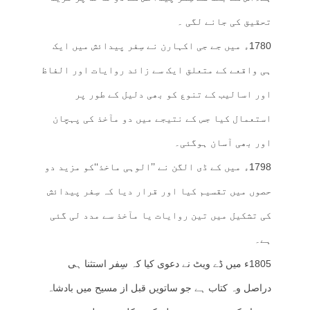
تحقیق کی جانے لگی ۔
1780ء میں جے جی اکہارن نے سِفر پیدائش میں ایک
ہی واقعے کے متعلق ایک سے زائد روایات اور الفاظ
اور اسالیب کے تنوع کو بھی دلیل کے طور پر
استعمال کیا جس کے نتیجے میں دو مآخذ کی پہچان
اور بھی آسان ہوگئی۔
1798ء میں کے ڈی الگن نے ’’الوہی ماخذ‘‘کو مزید دو
حصوں میں تقسیم کیا اور قرار دیا کہ سِفر پیدائش
کی تشکیل میں تین روایات یا مآخذ سے مدد لی گئی
ہے۔
1805ء میں ڈے ویٹ نے دعوی کیا کہ سِفر استثنا ہی
دراصل وہ کتاب ہے جو ساتویں قبل از مسیح میں بادشاہ