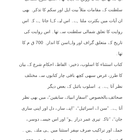
سلطنت کے مقامات مثلاً بیت ایل اور سکم کا تذکرہ بھی
ان آیات میں بکثرت ملتا ہے۔ اس لیے کہا جاتا ہے کہ اس
روایت کا تعلق شمالی سلطنت سے تھا۔ اس روایت کی
تاریخ کے متعلق گراف اور ولہاسن کا اندازہ 700 ق م کا
تھا۔
کتاب استثناء کا اسلوب، ذخیرۂ الفاظ، احکامِ شرع کے بیان
کا طرز، غرض سبھی کچھ باقی چار کتابوں سے مختلف
نظر آتا ہے۔ یہ اسلوب بائبل کے بعض دیگر
صحائف،بالخصوص ”اسفارِ انبیائے سابقین“، میں بھی نظر
آتا ہے۔ ”سن اے اسرائیل‘‘، ’’اپنے سارے دل اور اپنی ساری
جان‘‘، ’’تاکہ تیری عمر دراز ہو‘‘ اور اس جیسے دوسرے
جملے اور تراکیب صرف سِفر استثنا میں ہی ملتے ہیں ۔