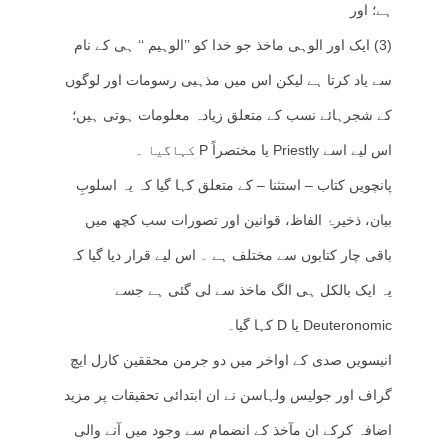
ہے؛ اور
(3) ایک اور الوہی ماخذ جو خدا کو ’’الوہیم ‘‘ ہی کے نام
سے یاد کرتا ہے لیکن اس میں مذہبی رسومات اور لوگوں
کے شجرہائے نسب کے متعلق زیادہ معلومات ہوتی ہیں؛
اس لیے اسے Priestly یا مختصراً P کہاگیا ۔
پانچویں کتاب – استثنا – کے متعلق کہا گیا کہ یہ اسلوبِ
بیان، ذخیرۂ الفاظ، قوانین اور تصورات سب کچھ میں
باقی چار کتابوں سے مختلف ہے ۔ اس لیے قرار دیا گیا کہ
یہ ایک بالکل ہی الگ ماخذ سے لی گئی ہے جسے
Deuteronomic یا D کہا گیا۔
انیسویں صدی کے اواخر میں دو جرمن محققین کارل ایچ
گراف اور جولیس ولہاسن نے ان ابتدائی تحقیقات پر مزید
اضافہ کرکے ان مآخذ کے انضمام سے وجود میں آنے والی