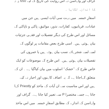
گراف اور ولہاسن نے اس روایت کی تاریخ کے لیے 650 ق م
کا اندازہ لگایا ۔
اسفارِ خمسہ میں بہت سی آیات ایسی ہیں جن میں
عبادات، قربانیوں، کفارات، نذور، مواثیق، پاکی و ناپاکی کے
مسائل اور اس طرح کی دیگر تفصیلات اور فقہی جزئیات
بیان ہوئی ہیں۔ اسی طرح بعض مقامات پر لوگوں کے
لمبے لمبے شجرہائے نسب بیان ہوئے ہیں یا عمروں کی
تفصیلات بیان ہوئی ہیں۔ اس طرح کے موضوعات کو ایک
خاص طرح کے ’’خشک‘‘ اسلوب میں بیان کیاگیا ہے ۔ ان کے
متعلق کہاجاتا ہے کہ یہ اضافے کاہنوں اور احبار نے کیے
ہیں اور اس مناسبت سے ان آیات کے ماخذ کو Priestly کہا
جاتا ہے جسے مختصرا P سے تعبیر کیا جاتا ہے۔ گراف اور
ولہاسن کے اندازے کے مطابق اسفارِ خمسہ میں اس ماخذ