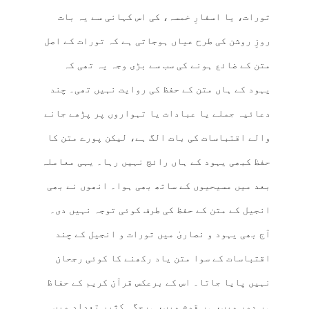
تورات، یا اسفارِ خمسہ، کی اس کہانی سے یہ بات
روزِ روشن کی طرح عیاں ہوجاتی ہے کہ تورات کے اصل
متن کے ضائع ہونے کی سب سے بڑی وجہ یہ تھی کہ
یہود کے ہاں متن کے حفظ کی روایت نہیں تھی۔ چند
دعائیہ جملے یا عبادات یا تہواروں پر پڑھے جانے
والے اقتباسات کی بات الگ ہے، لیکن پورے متن کا
حفظ کبھی یہود کے ہاں رائج نہیں رہا۔ یہی معاملہ
بعد میں مسیحیوں کے ساتھ بھی ہوا۔ انھوں نے بھی
انجیل کے متن کے حفظ کی طرف کوئی توجہ نہیں دی۔
آج بھی یہود و نصاریٰ میں تورات و انجیل کے چند
اقتباسات کے سوا متن یاد رکھنے کا کوئی رجحان
نہیں پایا جاتا۔ اس کے برعکس قرآن کریم کے حفاظ
ہر دور میں، ہر قوم میں، ہرجگہ کثیر تعداد میں