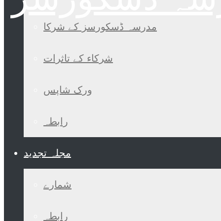
مدرسہ ڈسکورسز کے شرکا
شرکاء کے تاثرات
ورک شاپس
رابطہ
مجلہ تجدید
شمارے
رابطہ