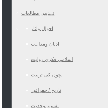
تہذیبی مطالعات
احوال وآثار
ادیان ومذاہب
اسلامی فکری روایت
بچوں کی تربیت
تاریخ / جغرافیہ
تفسیر وحدیث