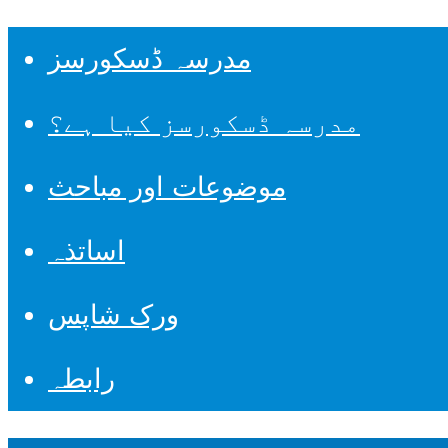
مدرسہ ڈسکورسز
مدرسہ ڈسکورسز کیا ہے؟
موضوعات اور مباحث
اساتذہ
ورک شاپس
رابطہ