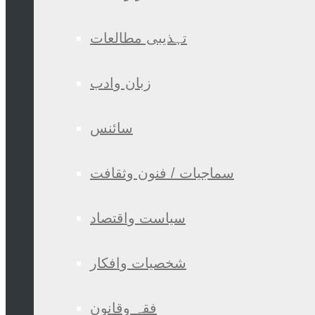
تہذیبی مطالعات
زبان وادب
سائنس
سماجیات / فنون وثقافت
سیاست واقتصاد
شخصیات وافکار
فقہ وقانون