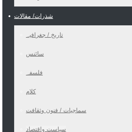
شذرات/ مقالات
تاریخ / جغرافیہ
سائنس
فلسفہ
کلام
سماجیات / فنون وثقافت
سیاست واقتصاد