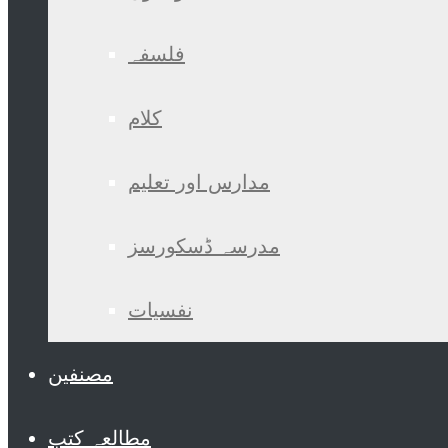
فلسفہ
کلام
مدارس اور تعلیم
مدرسہ ڈسکورسز
نفسیات
مصنفین
مطالعہ کتب