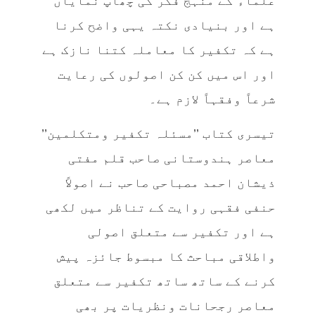
علماء کے منہج فکر کی چھاپ نمایاں
ہے اور بنیادی نکتہ یہی واضح کرنا
ہے کہ تکفیر کا معاملہ کتنا نازک ہے
اور اس میں کن کن اصولوں کی رعایت
شرعاً‌ وفقہاً‌ لازم ہے۔
تیسری کتاب ’’مسئلہ تکفیر ومتکلمین’’
معاصر ہندوستانی صاحب قلم مفتی
ذیشان احمد مصباحی صاحب نے اصولاً‌
حنفی فقہی روایت کے تناظر میں لکھی
ہے اور تکفیر سے متعلق اصولی
واطلاقی مباحث کا مبسوط جائزہ پیش
کرنے کے ساتھ ساتھ تکفیر سے متعلق
معاصر رجحانات ونظریات پر بھی