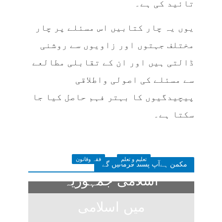
تائید کی ہے۔
یوں یہ چار کتابیں اس مسئلے پر چار
مختلف جہتوں اور زاویوں سے روشنی
ڈالتی ہیں اور ان کے تقابلی مطالعے
سے مسئلے کی اصولی واطلاقی
پیچیدگیوں کا بہتر فہم حاصل کیا جا
سکتا ہے۔
تعلیم و تعلم
فقہ وقانون
مکمن ہےآپ پسند فرمائیں گے
اسلامی جمہوریہ
میں اسلامی