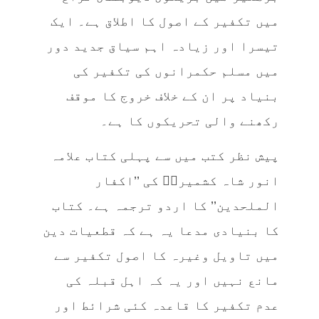
میں تکفیر کے اصول کا اطلاق ہے۔ ایک
تیسرا اور زیادہ اہم سیاق جدید دور
میں مسلم حکمرانوں کی تکفیر کی
بنیاد پر ان کے خلاف خروج کا موقف
رکھنے والی تحریکوں کا ہے۔
پیش نظر کتب میں سے پہلی کتاب علامہ
انور شاہ کشمیریؒ کی ’’اکفار
الملحدین’’ کا اردو ترجمہ ہے۔ کتاب
کا بنیادی مدعا یہ ہے کہ قطعیات دین
میں تاویل وغیرہ کا اصول تکفیر سے
مانع نہیں اور یہ کہ اہل قبلہ کی
عدم تکفیر کا قاعدہ کئی شرائط اور