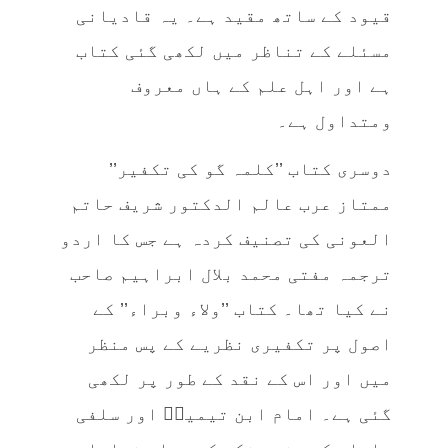
قیود کے ساتھ مقید ہے۔ یہ قادیانی
مسئلے کے تناظر میں لکھی گئی کتاب
ہے اور اہل علم کے ہاں معروف
ومتداول ہے۔
دوسری کتاب ’’کلمہ گو کی تکفیر’’
ممتاز عرب عالم الدکتور شریف حاتم
العونی کی تصنیف کردہ ہے جس کا اردو
ترجمہ مفتی محمد بلال ابراہیم صاحب
نے کیا تھا۔ کتاب ’’ولاء وبراء’’ کے
اصول پر تکفیری نظریے کے پس منظر
میں اور اس کے نقد کے طور پر لکھی
گئی ہے۔ امام ابن تیمیہؒ اور سلفی