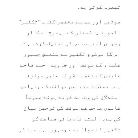
تبصرہ کرتی ہے۔
چوتھی اور سب سے مختصر کتاب ’’تکفیر’’
المورد پاکستان کے ریسرچ اسکالر
رضوان اللہ صاحب کی تصنیف کردہ ہے۔
اس کا موضوع تکفیر سے متعلق جمہور
علماء کے موقف اور جاوید احمد صاحب
غامدی کے نقطہ نظر کا علمی موازنہ
ہے۔ مصنف نے دونوں مواقف کے بنیادی
استدلال کی وضاحت کرتے ہوئے عموماً‌
غامدی صاحب کے موقف کی ترجیح بیان
کی ہے، البتہ قادیانی جماعت کی
تکفیر کے حوالے سے جمہور اہل علم کی