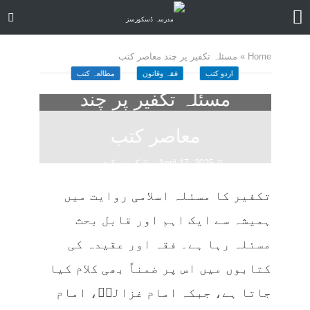
Home
»
مسئلہ تکفیر پر چند معاصر کتب
اردو کتب
فقہ وقانون
مطالعہ کتب
مسئلہ تکفیر پر چند
معاصر کتب
April 17, 2025
کمنت کیجے
12 منٹ چاہیں
تکفیر کا مسئلہ اسلامی روایت میں
ہمیشہ سے ایک اہم اور قابل بحث
مسئلہ رہا ہے۔ فقہ اور عقیدہ کی
کتابوں میں اس پر ضمناً‌ بھی کلام کیا
جاتا ہے، جبکہ امام غزالیؒ، امام