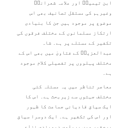
ابن تیمیہؒ اور علامہ شعرانیؒ
وغیرہم کی مستقل تصانیف بھی اس
موضوع پر موجود ہیں جن کا بنیادی
ارتکاز مسلمانوں کے مختلف فرقوں کی
تکفیر کے مسئلے پر ہے۔ شاہ
عبدالعزیزؒ کے فتاویٰ میں بھی اس کے
مختلف پہلووں پر تفصیلی کلام موجود
ہے۔
معاصر تناظر میں یہ مسئلہ کئی
مختلف جہتوں سے زیربحث ہے۔ اس کا
ایک سیاق قادیانی جماعت کا ظہور
اور اس کی تکفیر ہے۔ ایک دوسرا سیاق
برصغیر میں بریلوی دیوبندی نزاع