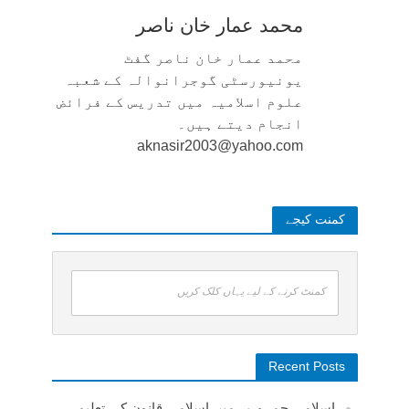
محمد عمار خان ناصر
محمد عمار خان ناصر گفٹ
یونیورسٹی گوجرانوالہ کے شعبہ
علوم اسلامیہ میں تدریس کے فرائض
انجام دیتے ہیں۔
aknasir2003@yahoo.com
کمنت کیجے
کمنٹ کرنے کے لیے یہاں کلک کریں
Recent Posts
اسلامی جمہوریہ میں اسلامی قانون کی تعلیم