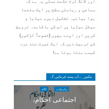
اور لانگ ٹرم حکمت عملی یہ ہے کہ
سماجی و ریاستی سطح پر ایک سلجھا
ہوا بیانیہ تشکیل دیں، میڈیا و
سوشل میڈیا پر اس کی باقاعدہ ترویج
کریں اور اپنے بچوں (خصوصاً لڑکوں)
کو تربیت دیں کہ ایک غیرت مند مرد
کیسے بننا ہوتا ہے!
مکمن ہےآپ پسند فرمائیں گے
زبان وادب
کلام
اجتماعی احکام،