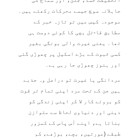
الحقیقت حسد، جلن، اور سماج کی
جاہلانہ سوچ جیسے محرکات رکھتے ہیں۔
موجودہ کیس میں تو تازہ خبر کے
مطابق قا-تل بچی کا کوئی دوست ہی
تھا۔ یعنی غیرت والی بونگی بغیر
کسی ثبوت کے بڑے اسکیل پر چھوڑی گئی
اور ہنوز چھوڑی جا رہی ہے۔
مردانگی یا غیرت تو دراصل وہ جذبے
ہیں جن کے تحت مرد اپنی تمام تر قوت
کو بروئے کار لا کر اپنی زندگی کو
دینی اور دنیاوی لحاظ سے متوازن
بناتا ہے، اپنے آس پاس کے کمزور
طبقے (عورتیں، بچے، بوڑھے، کم