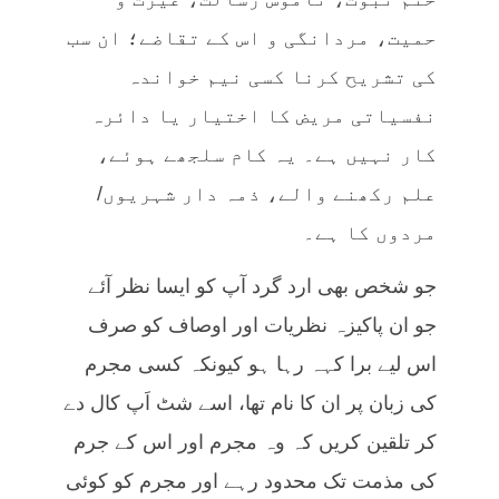
حمیت، مردانگی و اس کے تقاضے؛ ان سب
کی تشریح کرنا کسی نیم خواندہ
نفسیاتی مریض کا اختیار یا دائرہ
کار نہیں ہے۔ یہ کام سلجھے ہوئے،
علم رکھنے والے، ذمہ دار شہریوں/
مردوں کا ہے۔
جو شخص بھی ارد گرد آپ کو ایسا نظر آئے
جو ان پاکیزہ نظریات اور اوصاف کو صرف
اس لیے برا کہہ رہا ہو کیونکہ کسی مجرم
کی زبان پر ان کا نام تھا، اسے شٹ اَپ کال دے
کر تلقین کریں کہ وہ مجرم اور اس کے جرم
کی مذمت تک محدود رہے اور مجرم کو کوئی