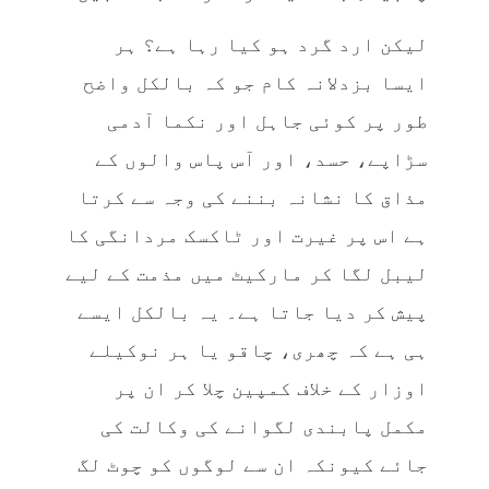
لیکن ارد گرد ہو کیا رہا ہے؟ ہر
ایسا بزدلانہ کام جو کہ بالکل واضح
طور پر کوئی جاہل اور نکما آدمی
سڑاپے، حسد، اور آس پاس والوں کے
مذاق کا نشانہ بننے کی وجہ سے کرتا
ہے اس پر غیرت اور ٹاکسک مردانگی کا
لیبل لگا کر مارکیٹ میں مذمت کے لیے
پیش کر دیا جاتا ہے۔ یہ بالکل ایسے
ہی ہے کہ چھری، چاقو یا ہر نوکیلے
اوزار کے خلاف کمپین چلا کر ان پر
مکمل پابندی لگوانے کی وکالت کی
جائے کیونکہ ان سے لوگوں کو چوٹ لگ