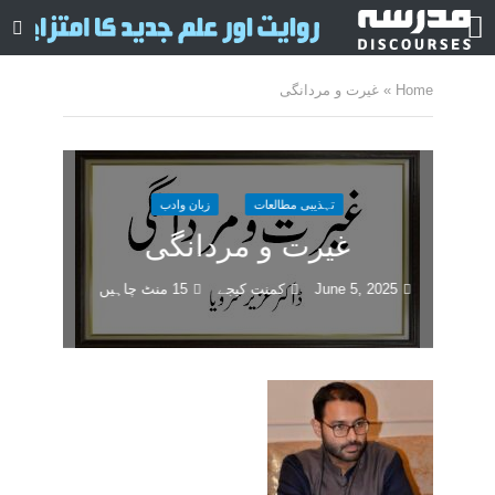
Home
»
غیرت و مردانگی
تہذیبی مطالعات
زبان وادب
غیرت و مردانگی
June 5, 2025
کمنت کیجے
15 منٹ چاہیں