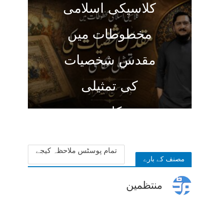
کلاسیکی اسلامی
مخطوطات میں
مقدس شخصیات
کی تمثیلی
عکاسی
4 weeks ago
تمام پوسٹس ملاحظہ کیجے
مصنف کے بارے
منتظمین