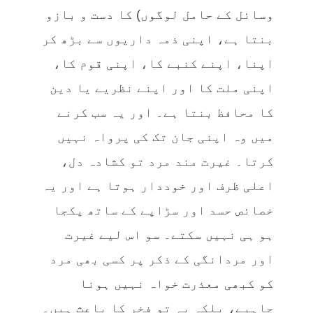
وسائل کے حامل لوگوں) کا دست و بازو
بنتا ہے، اپنی ذمہ داریوں سے بڑھ کر
اپنا، اپنے کنبے کا، اپنی قوم کا،
اپنی ملت کا اور اپنے نظریے یا دین
کا محافظ بنتا ہے۔ اور یہ سب کرنے
میں وہ اپنی جان تک کی پرواہ نہیں
کرتا۔ غیرت مند مرد تو کشادہ دل،
اعلی ظرف اور خوددار ہوتا ہے اور یہ
خصائص حسد اور سڑاپے کے ساتھ یکجا
ہو ہی نہیں سکتے۔ سو اس لیے غیرت
اور مردانگی کے ذکر پر کسی بھی مرد
کو کبھی معذرت خواہ نہیں ہونا
چاہیے، بلکہ یہ تو فخر کا باعث ہیں۔