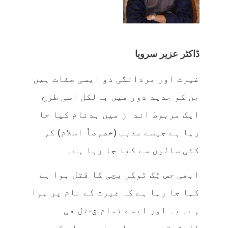
ڈاکٹر عزیر سرویا
غیرت اور مردانگی دو ایسی صفات ہیں
جن کو جدید دور میں بالکل اسی طرح
ایک مربوط انداز میں بدنام کیا جا
رہا ہے جیسے مذہب (خصوصاً اسلام) کو
کئی سالوں سے کیا جا رہا ہے۔
ابھی جس ٹِک ٹوکر بچی کا قتل ہوا ہے
کہا جا رہا ہے کہ غیرت کے نام پر ہوا
ہے۔ یہ اور ایسے تمام ق-تل فی