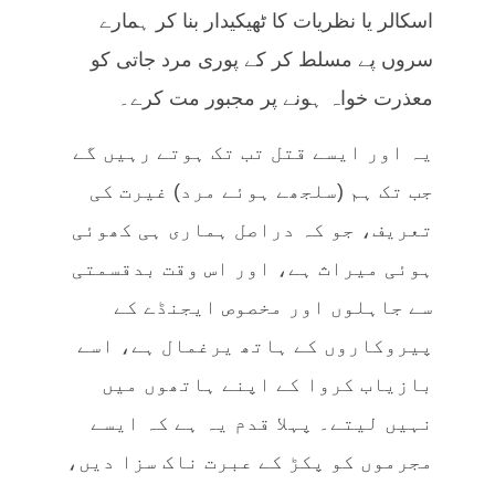
اسکالر یا نظریات کا ٹھیکیدار بنا کر ہمارے
سروں پے مسلط کر کے پوری مرد جاتی کو
معذرت خواہ ہونے پر مجبور مت کرے۔
یہ اور ایسے قتل تب تک ہوتے رہیں گے
جب تک ہم (سلجھے ہوئے مرد) غیرت کی
تعریف، جو کہ دراصل ہماری ہی کھوئی
ہوئی میراث ہے، اور اس وقت بدقسمتی
سے جاہلوں اور مخصوص ایجنڈے کے
پیروکاروں کے ہاتھ یرغمال ہے، اسے
بازیاب کروا کے اپنے ہاتھوں میں
نہیں لیتے۔ پہلا قدم یہ ہے کہ ایسے
مجرموں کو پکڑ کے عبرت ناک سزا دیں،