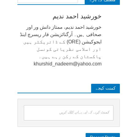
خورشید احمد ندیم
خورشید احمد ندیم، ممتاز دانش ور اور
صحافی ہیں۔ آرگنائزیشن فار ریسرچ اینڈ
ایجوکیشن (ORE) کے ڈائریکٹر ہیں
اور اسلامی نظریاتی کونسل
پاکستان کے رکن رہے ہیں۔
khurshid_nadeem@yahoo.com
کمنت کیجے
کمنٹ کرنے کے لیے یہاں کلک کریں