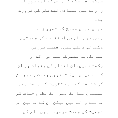
سیکھا جا سکے گا۔ اس کے لیے سوچ کے
زاویے میں بنیادی تبدیلی کی ضرورت
ہے۔
جہاں جہاں سماج کا تصور زندہ
ہے،ہمیں باہمی استفادے کی صورتیں
دکھائی دیتی ہیں۔ جیسے یورپی
ممالک۔یہ مشترکہ سماجی اقدار
رکھتے ہیں۔ان اقدار کی بنیاد پر ان
کے درمیاں ایک تہذیبی وحدت ہے جو ان
کی شناخت کے لیے تقویت کا باعث ہے۔
مسلمان مما لک بھی ایک نظامِ حیات کو
ماننے والے ہیں لیکن ان کے مابین اس
نوعیت کی وحدت موجود نہیں۔ اس کی