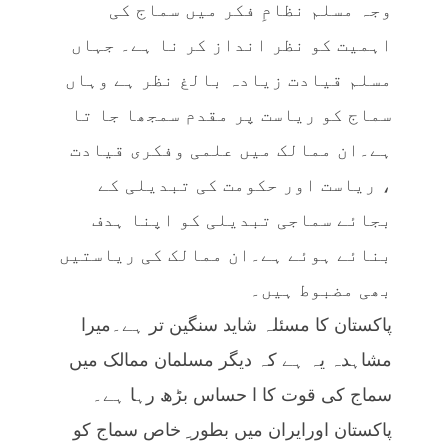
وجہ مسلم نظامِ فکر میں سماج کی
اہمیت کو نظر انداز کر نا ہے۔ جہاں
مسلم قیادت زیادہ بالغ نظر ہے وہاں
سماج کو ریاست پر مقدم سمجھا جا تا
ہے۔ان ممالک میں علمی وفکری قیادت
، ریاست اور حکومت کی تبدیلی کے
بجائے سماجی تبدیلی کو اپنا ہدف
بنائے ہوئے ہے۔ان ممالک کی ریاستیں
بھی مضبوط ہیں۔
پاکستان کا مسئلہ شاید سنگین تر ہے۔میرا
مشاہدہ یہ ہے کہ دیگر مسلمان ممالک میں
سماج کی قوت کا ا حساس بڑھ رہا ہے۔
پاکستان اورایران میں بطور ِ خاص سماج کو