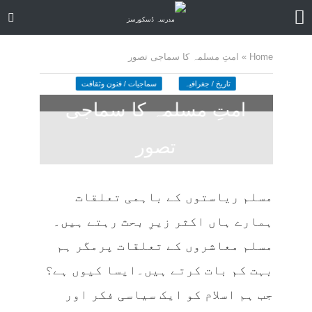
Home
»
امتِ مسلمہ کا سماجی تصور
تاریخ / جغرافیہ
سماجیات / فنون وثقافت
امتِ مسلمہ کا سماجی
تصور
July 18, 2025
کمنت کیجے
29 منٹ چاہیں
مسلم ریاستوں کے باہمی تعلقات
ہمارے ہاں اکثر زیرِ بحث رہتے ہیں۔
مسلم معاشروں کے تعلقات پرمگر ہم
بہت کم بات کرتے ہیں۔ایسا کیوں ہے؟
جب ہم اسلام کو ایک سیاسی فکر اور