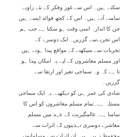
سکتے ہیں۔ اس سے غور وفکر کے نئے زاویے
سامنے آتے ہیں۔ اس کے کچھ فوائد ایسے ہیں
جن کا اندازہ اسی وقت ہو سکتا ہے جب ہم
اس تجربےسے گزریں۔ ایک دوسرے کے
تجربات سے سیکھنے کے مواقع پیدا ہوتے ہیں
اور مسلم معاشروں کے لیے یہ امکان پیدا ہو
تا ہے کہ وہ سماجی تغیر اور ارتقا سے
گزریں۔
شادی کی عمر ہی کو دیکھیے۔یہ ایک سماجی
مسئلہ ہے۔تمام مسلم معاشروں کو اس کا
سامنا ہے۔عالمگیریت کے عہد میں مسلم
معاشرے دوسری تہذیبوں کے اثرات سے
محفوظ نہیں ہیں۔ان اثرات سے مسلمانوں