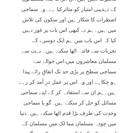
کے تہذیبی امتیاز کو متاثرکیا ہے۔وہ سماجی
اضطراب کا شکار ہیں اور سکون کی تلاش
میں ہیں۔ہم نے کبھی اس بات پر غور نہیں
کیا کہ اس باب میں ہم ایک دوسرے کے
تجربات سے فائدہ اٹھا سکتے ہیں۔ بہت سے
مسلمان معاشروں میں،اس حوالے سے
سماجی سطح پر بڑی حد تک اتفاقِ رائے پیدا
ہو چکاہے اور وہ اس پر عمل در آمد کر رہے
ہیں۔ہم ان سے استفادہ کر کے اپنے سماجی
مسائل کو حل کر سکتے ہیں۔گو یا سماجی
وحدت کی طرف بڑا قدم اٹھا سکتے ہیں۔دنیا
میں چودہ مسلمان مما لک میں مسلمان کے