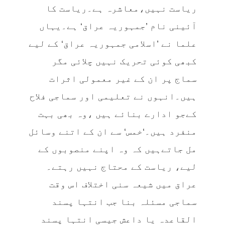
ریاست نہیں،معاشرہ ہے۔ریاست کا
آئینی نام ’جمہوریہ عراق‘ ہے۔یہاں
علما نے ’اسلامی جمہوریہ عراق‘ کے لیے
کبھی کوئی تحریک نہیں چلائی مگر
سماج پر ان کے غیر معمولی اثرات
ہیں۔انہوں نے تعلیمی اور سماجی فلاح
کےجو ادارے بنائے ہیں ،وہ بھی بہت
منفرد ہیں۔‘خمس‘ سے ان کے اتنے وسائل
مل جاتےہیں کہ وہ اپنے منصوبوں کے
لیے، ریاست کے محتاج نہیں رہتے۔
عراق میں شیعہ سنی اختلاف اس وقت
سماجی مسئلہ بنا جب انتہا پسند
القاعدہ یا داعش جیسی انتہا پسند