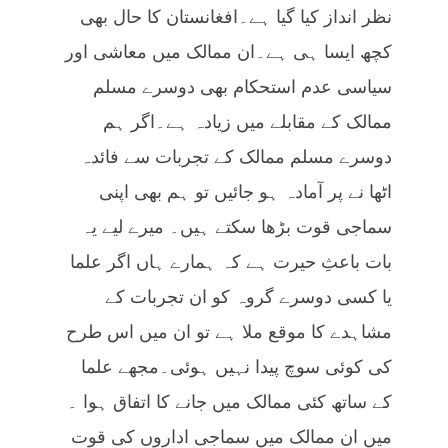
نظر انداز کیا گیا ہے۔افغانستان کا حال بھی
کچھ ایسا ہی ہے۔ان ممالک میں معاشی اور
سیاسی عدم استحکام بھی دوسرے مسلم
ممالک کے مقابلے میں زیادہ ہے۔اگر ہم
دوسرے مسلم ممالک کے تجربات سے فائدہ
اٹھا نے پر آمادہ ہو جائیں تو ہم بھی اپنی
سماجی قوت بڑھا سکتے ہیں۔ میرے لیے یہ
بات باعثِ حیرت ہے کہ ہمارے ہاں اگر علما
یا کسی دوسرے گروہ کو ان تجربات کے
مشاہدے کا موقع ملا ہے تو ان میں اس طرح
کی کوئی سوچ پیدا نہیں ہوئی۔مجھے علما
کے ساتھ کئی ممالک میں جانے کا اتفاق ہوا ۔
میں ان ممالک میں سماجی اداروں کی قوت