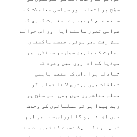
سطح پر اتحاد اور سیاسی معاملات کے
ساتھ خاص کرلیا ہے۔ سفارت کاری کا
عوامی تصور سامنے آیا اور اس حوالے
پیش رفت بھی ہوئی۔ جیسے پاکستان
بھارت کے مابین سول سو سائٹی اور
میڈیا کے اداروں میں وفود کا
تبادلہ ہوا ۔اس کا مقصد باہمی
تعلقات میں بہتری لا نا تھا۔اگر
مسلم معاشروں میں بھی اسی سطح پر
ربط پیدا ہو تو مسلمانوں کی وحدت
میں اضافہ ہو گا اوراس سے بھی اہم
تر یہ ہے کہ ایک دسرے کے تجربات سے