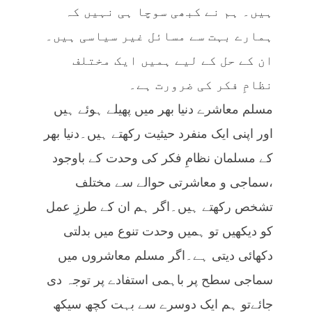
ہیں۔ ہم نے کبھی سوچا ہی نہیں کہ
ہمارے بہت سے مسائل غیر سیاسی ہیں۔
ان کے حل کے لیے ہمیں ایک مختلف
نظامِ فکر کی ضرورت ہے۔
مسلم معاشرے دنیا بھر میں پھیلے ہوئے ہیں
اور اپنی ایک منفرد حیثیت رکھتے ہیں۔دنیا بھر
کے مسلمان نظامِ فکر کی وحدت کے باوجود
،سماجی و معاشرتی حوالے سے مختلف
تشخص رکھتے ہیں۔اگر ہم ان کے طرزِ عمل
کو دیکھیں تو ہمیں وحدت تنوع میں بدلتی
دکھائی دیتی ہے۔اگر مسلم معاشروں میں
سماجی سطح پر باہمی استفادے پر توجہ دی
جائےتو ہم ایک دوسرے سے بہت کچھ سیکھ