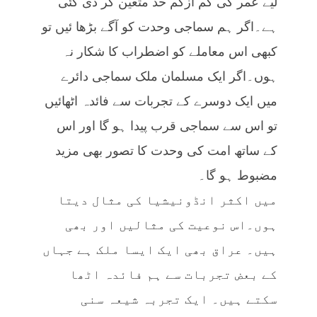
لیے عمر کی کم ازکم حد متعین کر دی گئی
ہے۔اگر ہم سماجی وحدت کو آگے بڑھا ئیں تو
کبھی اس معاملے کو اضطراب کا شکار نہ
ہوں۔اگر ایک مسلمان ملک سماجی دائرے
میں ایک دوسرے کے تجربات سے فائدہ اٹھائیں
تو اس سے سماجی قرب پیدا ہو گا اور اس
کے ساتھ امت کی وحدت کا تصور بھی مزید
مضبوط ہو گا۔
میں اکثر انڈونیشیا کی مثال دیتا
ہوں۔اس نوعیت کی مثالیں اور بھی
ہیں۔ عراق بھی ایک ایسا ملک ہے جہاں
کے بعض تجربات سے ہم فائدہ اٹھا
سکتے ہیں۔ ایک تجربہ شیعہ سنی