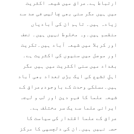
ارتباط ہے۔عراق میں شیعہ اکثریت
میں ہیں مگر سنی بھی چالیس فی صد سے
زیادہ ہیں۔ تاہم ان کی آبادیاں
منقسم ہیں۔وہ مخلوط نہیں ہیں۔ نجف
اور کربلا میں شیعہ آباد ہیں۔تکریت
اور موصل میں سنیوں کی اکثریت ہے۔
بغداد میں سنی اکثریت میں ہیں مگر
اہلِ تشیع کی ایک بڑی تعداد بھی آباد
ہیں۔مسلکی وحدت کے باوجود،عراق کے
شیعہ علما کا فہمِ دین اور لب و لہجہ
ایرانی علما سے یک سر مختلف ہے۔
عراق کے علما اقتدار کی سیاست کا
حصہ نہیں ہیں۔ان کی دلچسپی کا مرکز