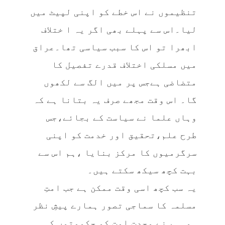
تنظیموں نے اس خطے کو اپنی لپیٹ میں
لیا۔اس سے پہلے بھی اگر یہ ا ختلاف
ابھرا تو اس کا سبب سیاسی تھا۔عراق
میں مسلکی اختلاف قدرے تفصیل کا
متضاضی ہےجس پر میں الگ سے لکھوں
گا۔ اس وقت مجھے صرف یہ بتانا ہے کہ
وہاں علما نے سیاست کے بجائے،جس
طرح علم،تحقیق اور خدمت کو اپنی
سرگرمیوں کا مرکز بنایا ،ہم اس سے
بہت کچھ سیکھ سکتے ہیں۔
یہ سب کچھ اسی وقت ممکن ہے جب امتِ
مسلمہ کا سماجی تصور ہمارے پیشِ نظر
ہو۔ہم نے وحدتِ امت کو حکومتوں کی