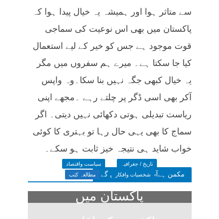
سے متاثر ہوا اور ہمیشہ یہ خیال پیدا ہوا کہ
پاکستان میں بھی اس نوعیت کی سماجی
قوت موجود ہے جس کو خیر کے لیے استعمال
کیا جا سکتا ہے۔ میرے ہم سفروں میں مگر
یہ خیال کبھی جگہ نہیں بنا سکا۔وہ واپس
آکر بھی اسی ڈگر پر چلتے رہے ۔مجھے اپنی
ریاست تبدیلی ہوتی دکھائی نہیں دیتی۔ اگر
سماج کا بھی یہی حال رہا تو بہتری کا کوئی
خواب شاید ہی نتیجہ خیز ثابت ہو سکے۔
تاریخ / جغرافیہ
سیاست واقتصاد
مکمن ہےآپ پسند فرمائیں گے
شخصیات وافکار
مطالعہ کتب
پاکستان میں