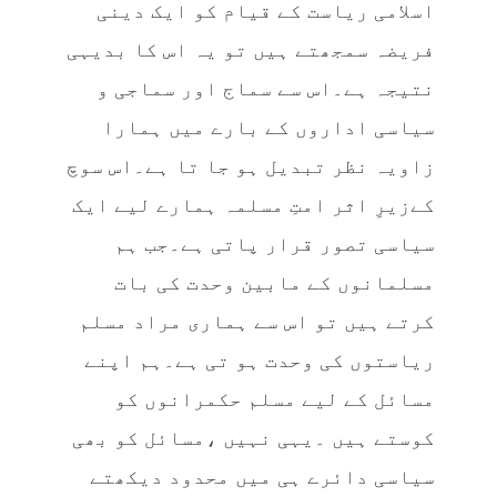
اسلامی ریاست کے قیام کو ایک دینی
فریضہ سمجھتے ہیں تو یہ اس کا بدیہی
نتیجہ ہے۔اس سے سماج اور سماجی و
سیاسی اداروں کے بارے میں ہمارا
زاویہ نظر تبدیل ہو جا تا ہے۔اس سوچ
کےزیرِ اثر امتِ مسلمہ ہمارے لیے ایک
سیاسی تصور قرار پاتی ہے۔جب ہم
مسلمانوں کے مابین وحدت کی بات
کرتے ہیں تو اس سے ہماری مراد مسلم
ریاستوں کی وحدت ہو تی ہے۔ہم اپنے
مسائل کے لیے مسلم حکمرانوں کو
کوستے ہیں ۔یہی نہیں ،مسائل کو بھی
سیاسی دائرے ہی میں محدود دیکھتے