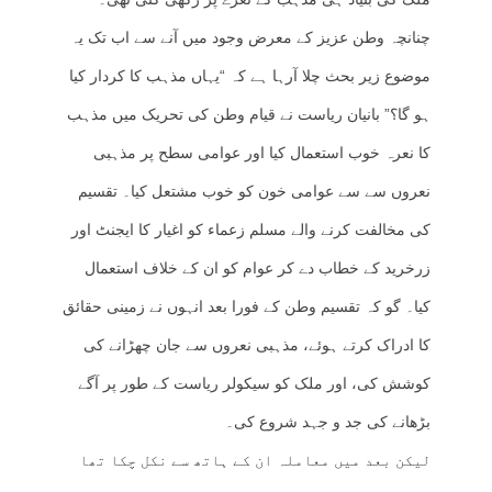
چنانچہ وطن عزیز کے معرض وجود میں آنے سے اب تک یہ
موضوع زیر بحث چلا آرہا ہے کہ “یہاں مذہب کا کردار کیا
ہو گا؟” بانیان ریاست نے قیام وطن کی تحریک میں مذہب
کا نعرہ خوب استعمال کیا اور عوامی سطح پر مذہبی
نعروں سے سے عوامی خون کو خوب مشتعل کیا۔ تقسیم
کی مخالفت کرنے والے مسلم زعماء کو اغیار کا ایجنٹ اور
زرخرید کے خطاب دے کر عوام کو ان کے خلاف استعمال
کیا۔ گو کہ تقسیم وطن کے فورا بعد انہوں نے زمینی حقائق
کا ادراک کرتے ہوئے، مذہبی نعروں سے جان چھڑانے کی
کوشش کی، اور ملک کو سیکولر ریاست کے طور پر آگے
بڑھانے کی جد و جہد شروع کی۔
لیکن بعد میں معاملہ ان کے ہاتھ سے نکل چکا تھا