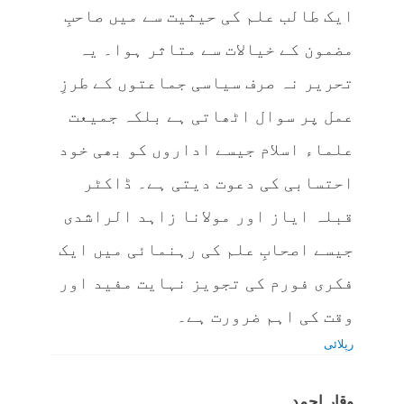
ایک طالب علم کی حیثیت سے میں صاحبِ
مضمون کے خیالات سے متاثر ہوا۔ یہ
تحریر نہ صرف سیاسی جماعتوں کے طرزِ
عمل پر سوال اٹھاتی ہے بلکہ جمیعت
علماء اسلام جیسے اداروں کو بھی خود
احتسابی کی دعوت دیتی ہے۔ ڈاکٹر
قبلہ ایاز اور مولانا زاہد الراشدی
جیسے اصحابِ علم کی رہنمائی میں ایک
فکری فورم کی تجویز نہایت مفید اور
وقت کی اہم ضرورت ہے۔
رپلائی
وقار احمد