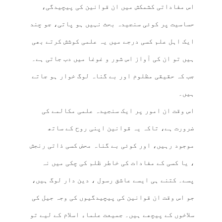
اس مفاداتی کشمکش میں ان قوانین کی پیچیدگی،
حساسیت پر کوئی سنجیدہ بحث نہیں ہو پاتی، جو چند
ایک اہل علم کسی درجے میں یہ علمی کوشش کرتے بھی
ہیں تو ان کی آواز اس شور و غوغا میں دب جاتی ہے۔
جب کہ حقیقی مظلوم اور بے گناہ لوگ خوار ہو جاتے
ہیں۔
اس وقت ان امور پر ایک سنجیدہ علمی مکالمے کی
ضرورت ہے، تاکہ یہ قوانین اپنی روح کے ساتھ
موجود رہیں، اور کوئی بے گناہ محض کسی ذاتی رنجش
، یا کسی کے مفادات کی خاطر ظلم کی چکی میں نہ
پسے۔ کتنے ہی ایسے عاشق رسول ، دین دار لوگ ہیں،
جو اس وقت ان قوانین کی پیچیدگیوں کی وجہ جیل کی
سلاخوں کے پیچھے ہیں۔ جمیعت علماء اسلام کے لیے تو