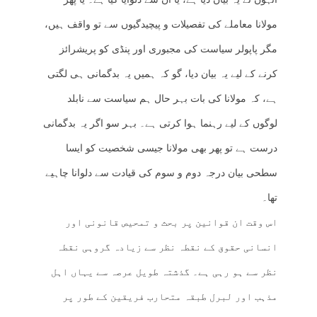
مولانا معاملے کی تفصیلات و پیچیدگیوں سے تو واقف ہیں،
مگر پاپولر سیاست کی مجبوری اور پنڈی کو پریشرائز
کرنے کے لیے یہ بیان دیا، گو کہ ہمیں یہ بدگمانی ہی لگتی
ہے، کہ مولانا کی بات بہر حال ہم سیاست سے نابلد
لوگوں کے لیے رہنما ہوا کرتی ہے۔ بہر سو اگر یہ بدگمانی
درست ہے تو پھر بھی مولانا جیسی شخصیت کو ایسا
سطحی بیان درجہ دوم و سوم کی قیادت سے دلوانا چاہیے
تھا۔
اس وقت ان قوانین پر بحث و تمحیص قانونی اور
انسانی حقوق کے نقطہ نظر سے زیادہ گروہی نقطہ
نظر سے ہو رہی ہے۔ گذشتہ طویل عرصہ سے یہاں اہل
مذہب اور لبرل طبقہ متحارب فریقین کے طور پر