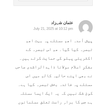
عثمان شہزاد
July 21, 2025 at 10:12 pm
پیش آمدہ اھم مسئلے پہ بہت اھم
تبصرہ کیا گیا۔ ھم اس تبصرہ کے
اکثریتی پہلو کی حمایت کرتے ہیں۔
مفکرِ اسلام مولانا ذاہدالراشدی صاحب
نے بھی اپنے حالیہ کالم میں اس
مسئلے پہ فائدہ بخش تبصرہ کیا ہے۔
کوئ شک نہیں کہ یہ ایک ایسا مسئلہ
ہے جس کا براہِ راست تعلق مسلمانوں