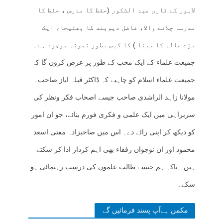
لاہور کے قاری عبد الشکور (حفظ کا مدرس ، حفظ کا
مدرسہ چلانے والا، فاضل دیوبند کا بھتیجا، ایک
بڑے عالم کا بیٹا ) کا کیس بطور نمونہ موجود ہے۔
جمیعت علماء کے ایک محب کے طور پر عرض کروں گا کہ
جمیعت علماء اسلام کو چاہیے کہ ڈاکٹر قبلہ ایاز صاحب۔
مولانا زاہد الراشدی صاحب جیسے اصحاب فکر ونظر کی
سربراہی میں ایک علمی و فکری فورم بنائے، جو ان امور
کو دیکھ کر اپنی رائے دے۔ اس میں صاحبزادہ مفتی اسعد
محمود اور ان نوجوان رفقاء بھی اہم کردار ادا کر سکتے
ہیں۔ تاکہ ہم جیسے طالب علموں کی درست رہنمائی ہو
سکے۔
مکمن ہےآپ پسند فرمائیں گے