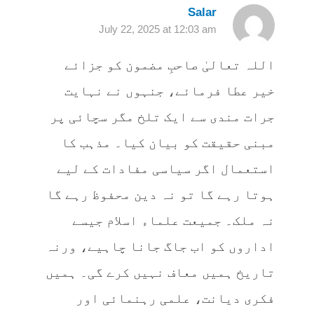
Salar
July 22, 2025 at 12:03 am
اللہ تعالیٰ صاحبِ مضمون کو جزائے
خیر عطا فرمائے، جنہوں نے نہایت
جرات مندی سے ایک تلخ مگر سچائی پر
مبنی حقیقت کو بیان کیا۔ مذہب کا
استعمال اگر سیاسی مفادات کے لیے
ہوتا رہے گا تو نہ دین محفوظ رہے گا
نہ ملک۔ جمیعت علماء اسلام جیسے
اداروں کو اب جاگ جانا چاہیے، ورنہ
تاریخ ہمیں معاف نہیں کرے گی۔ ہمیں
فکری دیانت، علمی رہنمائی اور