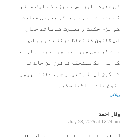
کی عقیدت اور اس سے بڑھ کے ایک مسلم
کے جذبات سے ہے ۔ ملکی مذہبی قیادت
کو بڑی حکمت و بصیرت کے ساتھ جہاں
اس قانون کا تحفظ کرنا ھے وہی اس
بات کو بھی ضرور مدِنظر رکھنا چاہیے
کہ یہ ایک مستحکم قانون بن جاۓ نہ
کہ کوئ ایسا ہتھیار جس سےفتنہ پرور
. کوئ فائدہ اٹھا سکیں ۔
رپلائی
وقار احمد
July 23, 2025 at 12:24 pm