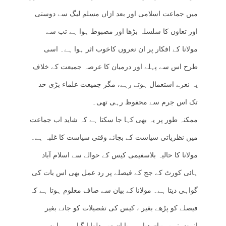
میں جماعت اسلامی اور بعد ازاں مسلم لیگ سے دوستی
اور تعاون کا سلسلہ بڑھا اور مضبوط ہوا ہے تب سے
مولانا کے افکار پر ان نعروں کاخوب اثر ہوا ہے۔ اسی
طرح اس سے پہلے اور درمیان کا عرصہ جمیعت کے خلاف
یہ نعرے استعمال ہوتے رہے، مگر جمیعت علماء بڑی حد
تک اس جرم سے محفوظ رہی تھی۔
ممکنہ طور پر یہ بھی کہا جا سکتا ہے کہ شاید اب جماعت
میں نظریاتی سیاست کے بجائے وقتی سیاست کا غلبہ ہے۔
مولانا کا حالیہ بلاسفیمی کیس کے حوالے سے اسلام آباد
ہائی کورٹ کے جج کے فیصلے پر رد عمل بھی اس بات کی
گواہی دیتا ہے۔ مولانا کے بیان سے صاف معلوم ہوتا ہے کہ
فیصلے کو پڑھے بغیر ، کیس کی تفصیلات کو جانے بغیر
انہوں نے یہ بیان دیا ہے، یا ان سے دلوایا گیا ہے۔ یا پھر