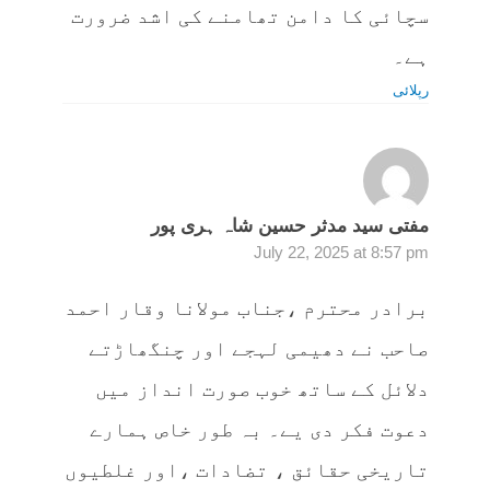
سچائی کا دامن تھامنے کی اشد ضرورت
ہے۔
رپلائی
مفتی سید مدثر حسین شاہ ہری پور
July 22, 2025 at 8:57 pm
برادر محترم ،جناب مولانا وقار احمد
صاحب نے دھیمی لہجے اور چنگھاڑتے
دلائل کے ساتھ خوب صورت انداز میں
دعوت فکر دی یے۔ بہ طور خاص ہمارے
تاریخی حقائق ، تضادات ،اور غلطیوں