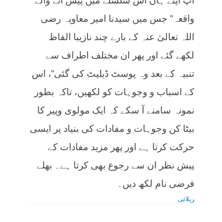
آپ اپنے ہاں اس سلسلے میں پیش آنے والے
واقعہ” جس میں سیدنا امیر معاویہ رضی
اللہ تعالیٰ عنہ کے بارے چند نازیبا الفاظ
لکھے گئے اور پھر ان مختلف اطراف سے
تنبیہ کے بعد وہ پوسٹ ڈیلیٹ کی گئی”، اس
کے اسباب و وجوہات کو لکھیں، تاکہ بطور
نمونہ سامنے آ سکے کہ ایک مولوی وپیر کا
بیٹا کن وجوہات و مفادات کی بنیاد پر ایسی
حرکت کرتا ہے اور پھر مزید مفادات کے
پیش نظر ان سے رجوع بھی کرتا ہے۔ بھلے
فرضی نام لکھ دیں۔
رپلائی