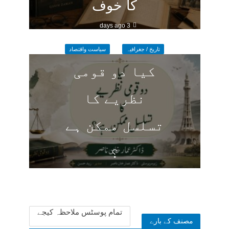
کا خوف
3 days ago
تاریخ / جغرافیہ
سیاست واقتصاد
کیا دو قومی
نظریے کا
تسلسل ممکن ہے
؟
3 days ago
تمام پوسٹس ملاحظہ کیجے
مصنف کے بارے