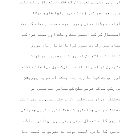
اور وہی مذہبی نعرے ان کے خلاف استعمال ہونے لگے۔
وہی نعرے جو کسی زمانے میں باچا خان، مولانا
آزاد، مولانا مدنی وغیرہ جیسے مسلم زعماء کے خلاف
استعمال کر کے انہیں ملک و ملت اور مسلم قوم کے
مفاد میں رکاوٹ تصور کرایا جاتا رہا، مرور
زمانہ کے ساتھ ان نعروں کے موجدین اور ان کے
متبعین کو اسی انداز سے بلیک میل کیا جانے لگا،
اور اب تک کیا جا رہا ہے۔ بلکہ اب تو یہ پوزیشن
بن چکی ہے کہ قومی سطح کی سیاسی جماعتیں جو
مختلف ادوار میں حکمران رہ چکی ہیں، وہ بھی اپنی
مخالف سیاسی جماعتوں کے خلاف انہی مذہبی جذباتی
نعروں کا استعمال کرتی رہتی ہیں۔ چنانچہ حالات
حاضرہ کا جائزہ لیتے ہوئے بلا تفریق یہ کہنا بجا