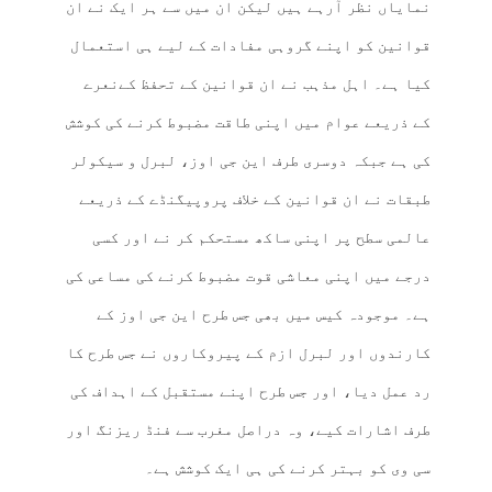
نمایاں نظر آرہے ہیں لیکن ان میں سے ہر ایک نے ان
قوانین کو اپنے گروہی مفادات کے لیے ہی استعمال
کیا ہے۔ اہل مذہب نے ان قوانین کے تحفظ کےنعرے
کے ذریعے عوام میں اپنی طاقت مضبوط کرنے کی کوشش
کی ہے جبکہ دوسری طرف این جی اوز، لبرل و سیکولر
طبقات نے ان قوانین کے خلاف پروپیگنڈے کے ذریعے
عالمی سطح پر اپنی ساکھ مستحکم کر نے اور کسی
درجے میں اپنی معاشی قوت مضبوط کرنے کی مساعی کی
ہے۔ موجودہ کیس میں بھی جس طرح این جی اوز کے
کارندوں اور لبرل ازم کے پیروکاروں نے جس طرح کا
رد عمل دیا، اور جس طرح اپنے مستقبل کے اہداف کی
طرف اشارات کیے، وہ دراصل مغرب سے فنڈ ریزنگ اور
سی وی کو بہتر کرنے کی ہی ایک کوشش ہے۔