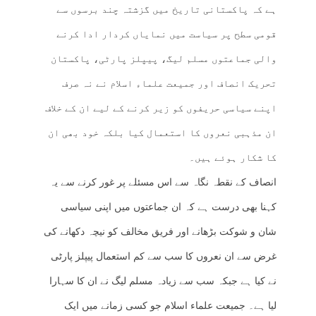
ہے کہ پاکستانی تاریخ میں گزشتہ چند برسوں سے
قومی سطح پر سیاست میں نمایاں کردار ادا کرنے
والی جماعتوں مسلم لیگ، پیپلز پارٹی، پاکستان
تحریک انصاف اور جمیعت علماء اسلام نے نہ صرف
اپنے سیاسی حریفوں کو زیر کرنے کے لیے ان کے خلاف
ان مذہبی نعروں کا استعمال کیا بلکہ خود بھی ان
کا شکار ہوئے ہیں۔
انصاف کے نقطہ نگاہ سے اس مسئلے پر غور کرنے سے یہ
کہنا بھی درست ہے کہ ان جماعتوں میں اپنی سیاسی
شان و شوکت بڑھانے اور فریق مخالف کو نیچہ دکھانے کی
غرض سے ان نعروں کا سب سے کم استعمال پیپلز پارٹی
نے کیا ہے جبکہ سب سے زیادہ مسلم لیگ نے ان کا سہارا
لیا ہے۔ جمیعت علماء اسلام جو کسی زمانے میں ایک