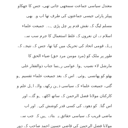
معتدل سیاسی جماعت سمجھی جاتی تھی، جس کا جھکاو
پیپلز پارٹی جیسی جماعتوں کی طرف تھا اب وہ بھی
مسلم لیگ کے نقش قدم پر چل پڑی ہے۔ جمیعت علماء
اسلام نے ان نعروں کے غلط استعمال کا جرم سب سے
پہلے قومی اتحاد کی تحریک میں کیا تھا، جس کے نتیجے کے
طور پر ملک کو (مرد مومن مرد حق) ضیاء الحق کا
مارشل لاء نصیب ہوا۔عوامی رہنما جناب ذوالفقار علی
بھٹو کو پھانسی ہوئی۔ اس کے بعد جمیعت علماء تقسیم ہو
گئی، جمیعت علماء کے سیاسی ذہن رکھنے والے اہل علم و
کارکنان مولانا فضل الرحمن کے ساتھ اکٹھے ہو گئے، اور
اس گناہ کو دھونے کی کسی قدر کوشش کی۔ اور اب
ماضی قریب کے سیاسی حقائق یہ بتاتے ہیں کہ جب سے
مولانا فضل الرحمن کی قاضی حسین احمد صاحب کے دور