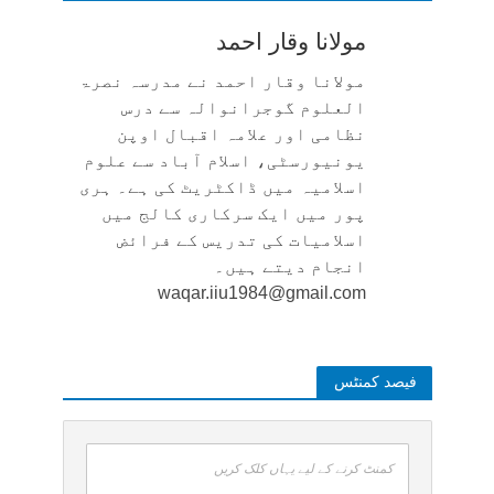
مولانا وقار احمد
مولانا وقار احمد نے مدرسہ نصرۃ
العلوم گوجرانوالہ سے درس
نظامی اور علامہ اقبال اوپن
یونیورسٹی، اسلام آباد سے علوم
اسلامیہ میں ڈاکٹریٹ کی ہے۔ ہری
پور میں ایک سرکاری کالج میں
اسلامیات کی تدریس کے فرائض
انجام دیتے ہیں۔
waqar.iiu1984@gmail.com
فیصد کمنٹس
کمنٹ کرنے کے لیے یہاں کلک کریں