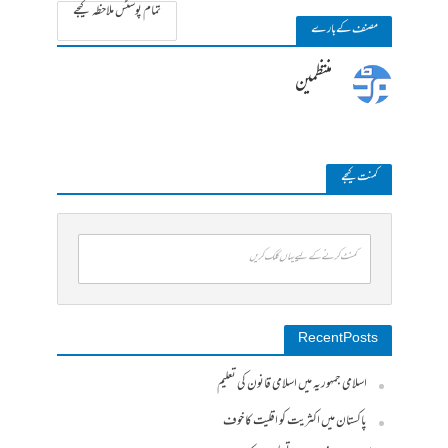
تمام پوسٹس ملاحظہ کیجے
مصنف کے بارے
منتظمین
کمنت کیجے
کمنٹ کرنے کے لیے یہاں کلک کریں
Recent Posts
اسلامی جمہوریہ میں اسلامی قانون کی تعلیم
پاکستان میں اکثریت کو اقلیت کا خوف