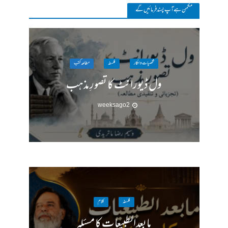
مکمن ہےآپ پسند فرمائیں گے
شخصیات وافکار
فلسفہ
مطالعہ کتب
ول ڈیورانٹ کا تصورِ مذہب
2 weeks ago
فلسفہ
کلام
مابعدالطبیعات کا مسئلہ