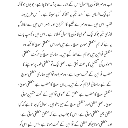
اب دوسرا قانون یا اصول اس کے اندر سے برآمد ہونا چاہیے، جو یوں ہو گا کہ
”زید ایک انسان ہے“، لہذا نتیجہ یہ نکلا کہ ”زید سوچتا ہے۔“ اس طرح پہلا
قضیہ، اس میں سے دوسرے قضیے کا استخراج اور تیسرا اس میں سے نکالا گیا
لازمی نتیجہ جو کہ ایک عمومی قانون یا اصول کہلاتا ہے۔ اس میں دلچسپ بات
یہ ہے کہ ہم منطقی طور پر سوچ رہے ہیں اور اس منطقی سوچ کا نتیجہ وہ
منطقی قوانین ہیں جو ہم نے اخذ کیے ہیں۔ ہماری سوچ کی حرکت منطقی
اصولوں کی تشکیل کا باعث بنتی ہے۔ یعنی ایک تو منطقی طور پر سوچنے کا
مطلب قوانین کے تحت سوچنا ہے، دوسرا وہ قوانین ہماری منطقی سوچ
کے لیے رہنمائی فراہم کرتے ہیں۔ یہاں سوچ کا مطلب ہے منطقی سوچ،
منطقی سوچ کا مطلب ہے منطق کے عمومی قوانین کے تحت متعین ہوئی
سوچ۔ یعنی منطق اور منطقی سوچ کے ہی پہلو ہیں۔ سوال کیا جاتا ہے کہ کیا
منطق بھی منطقی ہوتی ہے، اس کا جواب یہ ہے کہ منطق منطقی ہوتی ہے،
اور منطقی ہونا چونکہ منطق کے قوانین کے تحت ہوتا ہے، اس لیے اسی کو