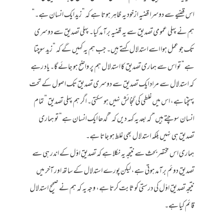
اس قضیے سے دوسرا قضیہ ازخود یہ ظاہر ہوتا ہے کہ ”زید ایک انسان ہے۔“
ہم نے پہلی عمومی تصدیق سے یہ قضیہ برآمد کیا۔ پہلی تصدیق سے دوسری
تک جو عمل ہوا اسے استدلال کہتے ہیں۔ جب ہم یہ کہیں گے کہ ”زید سوچتا
ہے“ تو اس سے ہماری تصدیق کا استدلال ہم پر واضح ہو جائے گا۔ یاد رہے
کہ استدلال سے مراد ایک تصدیق سے دوسری تصدیق تک اصول کے تحت
پہنچنا ہے، اس میں غلطی کی گنجائش نہیں ہو سکتی۔ اگر ہم پہلی تصدیق ”تمام
انسان سوچتے ہیں“ کہ بعد یہ کہہ دیں کہ ”گدھا ایک انسان ہے“ تو ہماری
تصدیق ہی نہیں بلکہ استدلال بھی غلط ہو جاتا ہے۔
ہماری اس مختصر بحث سے نتیجہ یہ نکلا ہے کہ تصدیقِ اوّل کے اندر ہی سے
تصدیقِ دوئم برآمد ہوتی ہے، لیکن پورے استدلال کے ساتھ اور آخر میں
نتیجہ تصدیقِ اوّل کی درستی کو ثابت کرتا ہے، وجہ یہ کہ ہم نے صحیح استدلال
قائم کیا ہے۔