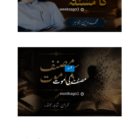
3 weeks ago
فلسفہ
مصنف کی موت
1 month ago