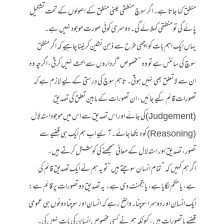
منطق کہا جاتا ہے۔ اگر سوچ منطقی یعنی منطق کے اصولوں کے تحت تشکیل
پائے گی تو منطقی کہلائے گی۔ دوسری کوئی صورت موجود نہیں ہے۔
یہاں ایک اہم بات کو اچھی طرح سے ذہن نشین کر لینا چاہیے کہ اگر منطق
سوچ کی سائنس ہے تو وہ ”مخصوص“ کرداروں سے بحث نہیں کرتی، اگرچہ وہ
ان سے لا تعلق بھی نہیں ہوتی۔ تاہم سوچ کی درستی کے لیے لازم ہے کہ
تصورات قائم کیے جائیں، ان تصورات کے مابین تعلق کی تصدیق
(Judgement)کی جائے اور اس تصدیق سے اس میں موجود استدلال
(Reasoning) کو دیکھا جائے۔ آئیے اب ہم ایک ہی قضیے سے
تصور، تصدیق اور استدلال کے معانی سمجھنے کی کوشش کرتے ہیں۔
اگر ہم کہیں کہ ”تمام انسان سوچتے ہیں“ تو یہ ہم نے ایک تصدیق قائم کی
ہے، یا حکم لگایا ہے، یا ججمنٹ دی ہے۔ یہ تصدیق دو تصورات پر قائم ہے:
ایک انسان اور دوسرا سوچنا۔واضح رہے کہ انسان اور سوچنا دونوں ہی عمومی
قضیے یا تصورات ہیں، کیونکہ ہم نے کسی مخصوص انسان کی بات نہیں کی۔