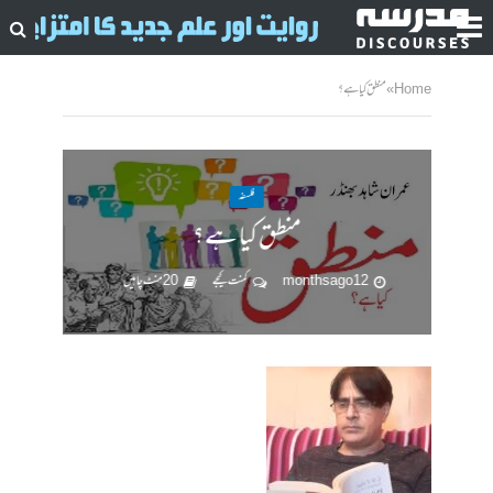
Home
»
منطق کیا ہے؟
فلسفہ
منطق کیا ہے؟
12 months ago
کمنت کیجے
20 منٹ چاہیں