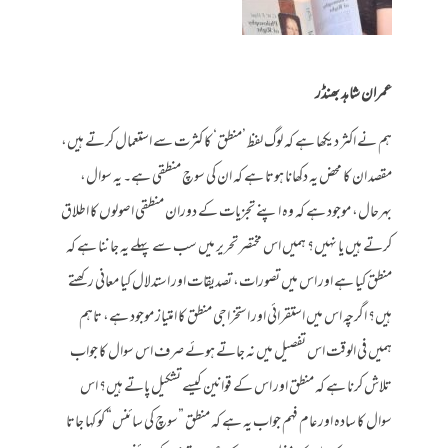
عمران شاہد بھنڈر
ہم نے اکثر دیکھا ہے کہ لوگ لفظ ’منطق‘ کا کثرت سے استعمال کرتے ہیں،
مقصد ان کا محض یہ دکھانا ہوتا ہے کہ ان کی سوچ منطقی ہے۔ یہ سوال،
بہرحال، موجود ہے کہ وہ اپنے تجزیات کے دوران منطقی اصولوں کا اطلاق
کرتے ہیں یا نہیں؟ ہمیں اس مختصر تحریر میں سب سے پہلے یہ جاننا ہے کہ
منطق کیا ہے اور اس میں تصورات، تصدیقات اور استدلال کیا معانی رکھتے
ہیں؟ اگرچہ اس میں استقرائی اور استخراجی منطق کا امتیاز موجود ہے، تاہم
ہمیں فی الوقت اس تفصیل میں نہ جاتے ہوئے صرف اس سوال کا جواب
تلاش کرنا ہے کہ منطق اور اس کے قوانین کیسے تشکیل پاتے ہیں؟ اس
سوال کا سادہ اور عام فہم جواب یہ ہے کہ منطق ”سوچ کی سائنس“ کو کہا جاتا