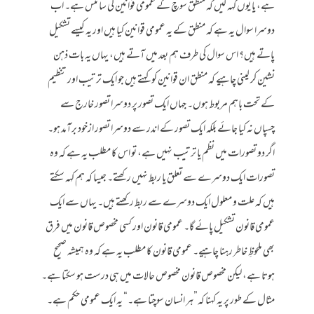
ہے، یا یوں کہہ لیں کہ منطق سوچ کے عمومی قوانین کی سائنس ہے۔ اب
دوسرا سوال یہ ہے کہ منطق کے یہ عمومی قوانین کیا ہیں اور یہ کیسے تشکیل
پاتے ہیں؟ اس سوال کی طرف ہم بعد میں آتے ہیں، یہاں یہ بات ذہن
نشین کر لینی چاہیے کہ منطق ان قوانین کو کہتے ہیں جو ایک ترتیب اور تنظیم
کے تحت باہم مربوط ہوں۔ جہاں ایک تصور پر دوسرا تصور خارج سے
چسپاں نہ کیا جائے بلکہ ایک تصور کے اندر سے دوسرا تصور ازخود برآمد ہو۔
اگر دو تصورات میں نظم یا ترتیب نہیں ہے، تو اس کا مطلب یہ ہے کہ وہ
تصورات ایک دوسرے سے تعلق یا ربط نہیں رکھتے۔ جیسا کہ ہم کہہ سکتے
ہیں کہ علت و معلول ایک دوسرے سے ربط رکھتے ہیں۔ یہاں سے ایک
عمومی قانون تشکیل پائے گا۔ عمومی قانون اور کسی مخصوص قانون میں فرق
بھی ملحوظِ خاطر رہنا چاہیے۔ عمومی قانون کا مطلب یہ ہے کہ وہ ہمیشہ صحیح
ہوتا ہے، لیکن مخصوص قانون مخصوص حالات میں ہی درست ہو سکتا ہے۔
مثال کے طور پر یہ کہنا کہ”ہر انسان سوچتا ہے۔“ یہ ایک عمومی حکم ہے۔