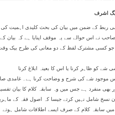
یگ اشرف
می ربط کے ضمن میں بیان کی بحث کلیدی اہمیت کی
احب نے اس حوالے سے یہ موقف اپنایا ہے کہ بیان کے
 جو کسی مشترک لفظ کے دو معانی کی طرح بیک وقت
 اس موجود شے کی شرح و وضاحت کرنا ہے۔ غامدی ص
 بھی منفرد ہے جس میں وہ سابقہ کلام کا بیان تفسیر
یان نسخ شامل نہیں کرتے جیسا کہ اصول فقہ کے ماہری
میں سابقہ کلام کے صرف ایسے اطلاقات شامل ہوتے ہ