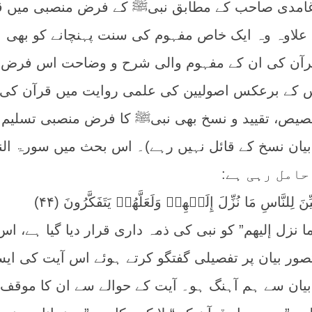
 غامدی صاحب کے مطابق نبیﷺ کے فرض منصبی میں ق
کے علاوہ وہ ایک خاص مفہوم کی سنت پہنچانے کو بھی
قرآن کی ان کے مفہوم والی شرح و وضاحت اس فرض
س کے برعکس اصولیین کی علمی روایت میں قرآن کی
خصیص، تقیید و نسخ بھی نبیﷺ کا فرض منصبی تسلیم
بیان نسخ کے قائل نہیں رہے)۔ اس بحث میں سورۃ ال
نَ لِلنَّاسِ مَا نُزِّلَ إِلَيۡهِمۡ وَلَعَلَّهُمۡ يَتَفَكَّرُونَ (۴۴)
 نزل إليهم” کو نبی کی ذمہ داری قرار دیا گیا ہے، اس
صور بیان پر تفصیلی گفتگو کرتے ہوئے اس آیت کی ای
بیان سے ہم آہنگ ہو۔ آیت کے حوالے سے ان کا موقف 