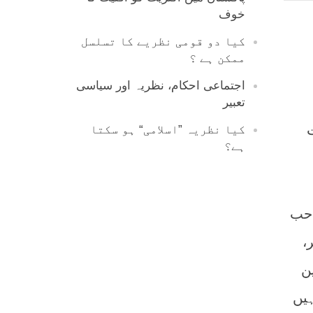
خوف
کیا دو قومی نظریے کا تسلسل
ممکن ہے ؟
اجتماعی احکام، نظریہ اور سیاسی
تعبیر
کیا نظریہ ”اسلامی“ ہو سکتا
ہے؟
احب
،
ن
یں