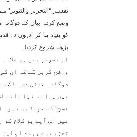
تفسیر “التحرير والتنوير” 
وضع کردہ بیان کے دوگانہ م
کو بنیاد بنا کر انہوں نے ق
پڑھنا شروع کردیا۔
اس تحریر میں ہم علامہ 
واضح کریں گے کہ ان کی
دوگانہ معنی دو الگ سم
میں پہلے سے چلے آتے اس
نسخ” کے حوالے سے ہوا ا
میں اس آیت پر کلام کر 
تجزیے سے پہلے اس آیت ک