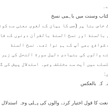
ے۔
عی (م 204 ھ) ایک خاص بنا پر (جس کا بیان کے لغوی معنی سے کو
 بالسنة اور نسخ السنة بالقرآن دونوں کے قا
 شوافع بھی آپ کے ہم نوا تھے۔ نسخ السنة
ے والوں کی بنیادی دلیل سورة النحل کی زیر 
سلے میں آیت سے مختلف وجوہ استدلال پیش کی گ
:
عت کا قول اختیار کرنے والوں کی پہلی وجہ استدلال 