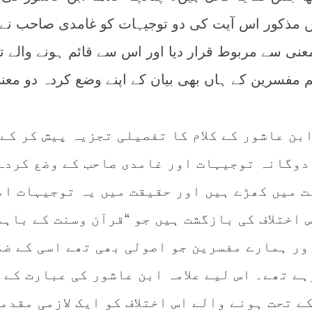
میں مذکور اس آیت کی دو توجیہات کو غامدی صاحب نے 
عنی سے مربوط قرار دیا اور اس سے قائم ہونے والے تا
دیم مفسرین کے ہاں بھی بیان کے اپنے وضع کردہ دو معن
ابن عاشور کے کلام کا تفصیلی تجزیہ پیش کر کے 
 دوگانہ توجیہات اور غامدی صاحب کے وضع کردہ
ت میں کھڑے ہیں اور حقیقت میں یہ توجیہات ام
 اختلاف کی بازگشت ہیں جو “قرآن وسنت کے باہم
ور ہمارے مفسرین جو اصولی بھی تھے اسی کے ضم
رہے تھے۔ اس لیے علامہ ابن عاشور کی عبارت کے
ے تحت ہونے والے اس اختلاف کو ایک لازمی مقدم