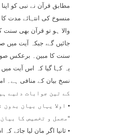
مطابق قرآن نے نبی کو اپنا
منسوخ کی انتہائے مدت کا ب
والا ہو تو قرآن بھی سنت کا
جائیں گے، جبکہ آیت میں ص
سنت کا مبین۔ برعکس صورت
یہ کہا گیا کہ اس آیت میں ن
کے تین جوابات دئیے ہی
• اولا یہاں بیان بدون 
“مجمل و تخصیص کا بیان”
• ثانیا اگر مان لیا جائے