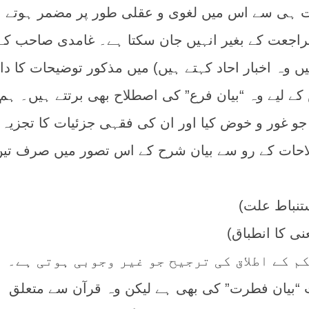
ت ہی سے اس میں لغوی و عقلی طور پر مضمر ہوتے 
راجعت کے بغیر انہیں جان سکتا ہے۔ غامدی صاحب کے
ں وہ اخبار احاد کہتے ہیں) میں مذکور توضیحات کا دا
لیے وہ “بیان فرع” کی اصطلاح بھی برتتے ہیں۔ ہم 
جو غور و خوض کیا اور ان کی فقہی جزئیات کا تجزیہ ک
حات کے رو سے بیان شرح کے اس تصور میں صرف تین
تنباط علت)
ی کا انطباق)
م کے اطلاق کی ترجیح جو غیر وجوبی ہوتی ہے۔
 “بیان فطرت” کی بھی ہے لیکن وہ قرآن سے متعلق