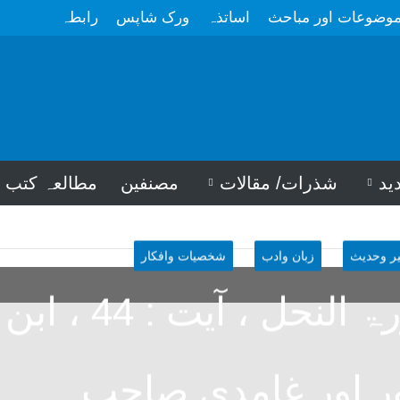
وضوعات اور مباحث
اساتذہ
ورک شاپس
رابطہ
ید
شذرات/ مقالات
مصنفین
مطالعہ کتب
ر وحدیث
زبان وادب
شخصیات وافکار
بیان و سورۃ النحل ، آیت : 44 ، ابن
 اور غامدی صاحب