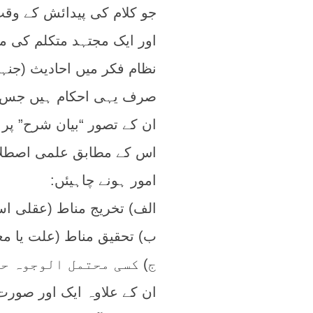
جو کلام کی پیدائش کے وق
اور ایک مجتہد متکلم کی م
نظام فکر میں احادیث (جنہی
صرف یہی احکام ہیں جس کے 
ان کے تصور “بیان شرح” پر 
اس کے مطابق علمی اصطلا
امور ہونے چاہیئں:
الف) تخریج مناط (عقلی اس
ب) تحقیق مناط (علت یا معن
ج) کسی محتمل الوجوہ حک
ان کے علاوہ ایک اور صورت