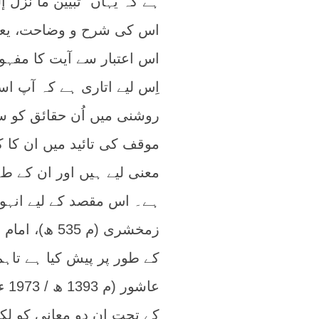
ہے کہ یہاں “تبيين ما نزل إ
اس کی شرح و وضاحت، یعنی 
اس اعتبار سے آیت کا مفہوم
اِس لیے اتاری ہے کہ آپ اس
روشنی میں اُن حقائق کو 
موقف کی تائید میں ان کا 
معنی لیے ہیں اور ان کے 
کے طور پر پیش کیا ہے تاہم
عا
کے تحت ان دو معانی کو لک