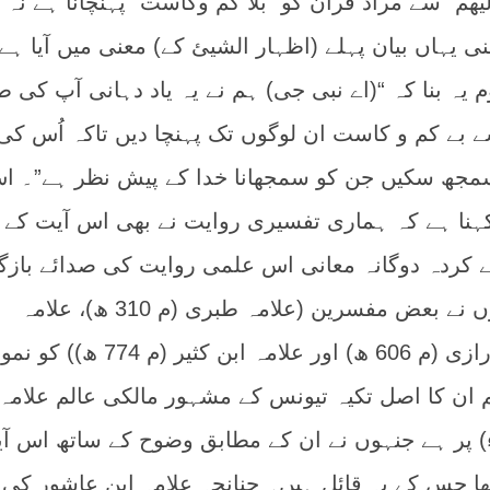
ليهم” سے مراد قرآن کو “بلا کم وکاست” پہنچانا ہے نہ 
یہاں بیان پہلے (اظہار الشیئ کے) معنی میں آیا ہے
 یہ بنا کہ “(اے نبی جی) ہم نے یہ یاد دہانی آپ کی
ے بے کم و کاست ان لوگوں تک پہنچا دیں تاکہ اُس کی
سمجھ سکیں جن کو سمجھانا خدا کے پیش نظر ہے”۔ ا
کہنا ہے کہ ہماری تفسیری روایت نے بھی اس آیت کے 
طے کردہ دوگانہ معانی اس علمی روایت کی صدائے با
ہے۔ اس مقصد کے لیے انہوں نے بعض مفسرین (علامہ طبری (م 310 ھ)، علامہ
زمخشری (م 535 ھ)، امام رازی (م 606 ھ) اور علامہ ابن کثیر (م 774 ھ
 ان کا اصل تکیہ تیونس کے مشہور مالکی عالم علامہ 
شور (م 1393 ھ / 1973 ء) پر ہے جنہوں نے ان کے مطابق وضوح کے ساتھ اس 
ھا جس کے یہ قائل ہیں۔ چنانچہ علامہ ابن عاشور کی