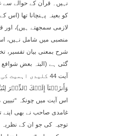
نہیں۔ قرآن کے حوالے سے
کو بعینہ پہنچانا تھا (اس 
لازمی سمجھتے ہیں)، اور 
منصبی میں شامل نہیں، ا
شرح بمعنی بیان تفسیر، ت
گئی ہے (البتہ بعض شوافع 
آیت 44 کلیدی اہمیت کی حامل رہی ہے:
وَأَنزَلۡنَآ إِلَيۡكَ ٱلذِّكۡرَ لِتُبَيِّ
اس آیت میں چونکہ “تبيين ما
غامدی صاحب نے بھی اپنے ت
توجیہ کی جو ان کے نظریہ 