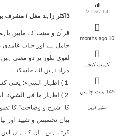
Views:
64
ڈاکٹر زاہد مغل / مشرف ب
قرآن و سنت کے مابین باہ
10 months ago
حامل ہے اور جناب غامدی ص
لغوی طور پر دو معنی ہیں
کمنت کیجے
مراد نہیں لئے جاسکتے:
１) اظہار الشيء: یعنی کسی شے کو ظاہر کرنا یا اس کا بعینہ ابلاغ کرنا
145 منٹ چاہیں
２) اظہار ما فی الشيء:
کا “شرح و وضاحت” کا تصور
شئیر کریں
بیان تخصیص و تقیید اور ب
کرتے ہیں۔ ان کے ہاں اس 