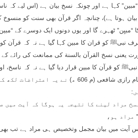
 “مبین” کہا ہے اور چونکہ نسخ بیان ہے (اس لیے کہ نا
یان ہوتا ہے)، چنانچہ اگر قرآن بھی سنت کو منسوخ ک
 “مبیِن” ٹھہرے گا اور یوں دونوں ایک دوسرے کے “مبین
رف نبیﷺ کو قران کا مبین کہا گیا ہے نہ کہ قرآن کو
 یعنی نسخ القرآن بالسنة کی ممانعت کی رائے کے ل
بیﷺ کو قرآن کا مبین قرار دیا گیا ہے نہ کہ ناسخ، او
نسخ بیان کے منافی ہے۔ امام رازی شافعی (م 606 ھ) نے یہ اعتراضات 
ں:
نسخ مراد لینے کا نتیجہ یہ ہوگا کہ آیت میں ص
 مراد ہو،
 کہ اس آیت میں بیان مجمل وتخصیص ہی مراد ہے تب بھ