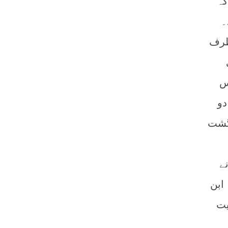
کہ
۔
 طرف
س
دو
زگشت
)) کو نمونے
ابن
آیت