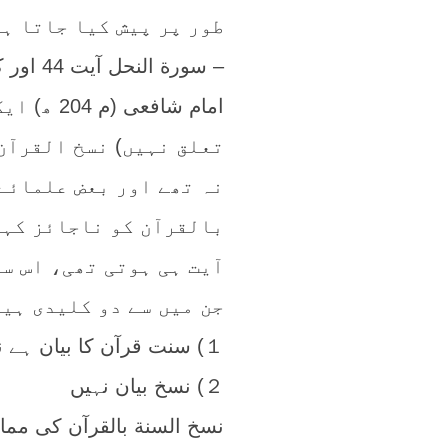
طور پر پیش کیا جاتا ہ
– سورة النحل آیت 44 اور کتاب وسنت میں باہمی نسخ
امام شاف
تعلق نہیں) نسخ القرآن
نہ تھے اور بعض علمائے
بالقرآن کو ناجائز کہن
آیت ہی ہوتی تھی، اس سل
جن میں سے دو کلیدی ہیں
１) سنت قرآن کا بیان ہے نہ کہ بالعکس
２) نسخ بیان نہیں
نسخ السنة بالقرآن کی ممان