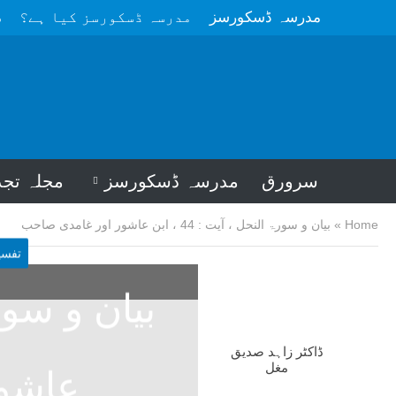
مدرسہ ڈسکورسز
مدرسہ ڈسکورسز کیا ہے؟
م
سرورق
مدرسہ ڈسکورسز
مجلہ تجد
Home
»
بیان و سورۃ النحل ، آیت : 44 ، ابن عاشور اور غامدی صاحب
تفسی
ڈاکٹر زاہد صدیق
مغل
عاشور