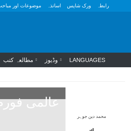
رابطہ
ورک شاپس
اساتذہ
موضوعات اور مباح
LANGUAGES
وڈیوز
مطالعہ کتب
عالمی فورم
محمد دین جوہر