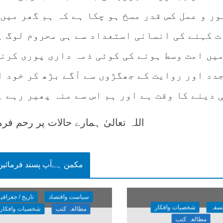
ور و عمل کس قدر مسخ ہو چکا ہے کہ ہم گھر میں
ت کہنے کی انسانی استعداد سے ہی محروم لوگ ہ
میں امت وسط ہونے کی کوئی ذمہ داری پوری کرنے
جدد اور روایت کے جھگڑوں سے آگے بڑھ کر خود ا
 دینے کا وقت ہے اور ہم اس سے منہ پھیر رہے ہ
اللہ تعالیٰ ہمارے حالات پر رحم فرم
مکمن ہےآپ پسند فرمائیں
سیاست واقتصاد
تاریخ / جغرافی
سفہ
شخصیات وافکار
مطالعہ کتب
شخصیات وافکار
مطالعہ کتب