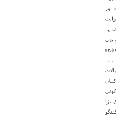
 اور
وایت
ے یہ
 بھی
 تھا اور مغربی استعمار
 ہے۔
الات
کہاں
کوئی
 بڑا
فتگو