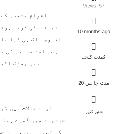
Views:
57
اقوام متحدہ کے 
نمائندگی کرتے ہوئے 
10 months ago
افسوس ناک ہی کہا جا 
ہے۔ امت مسلمہ کی حا
کمنت کیجے
بھی بھڑک اٹھے۔ یہی صورت حال اس شعر میں مقلوباً بیان ہوئی ہے:
20 منٹ چاہیں
ایسے حالات میں کی
شئیر کریں
حرکیات میں گھرے ہوئے 
کی تصویر ہیں، اور جس