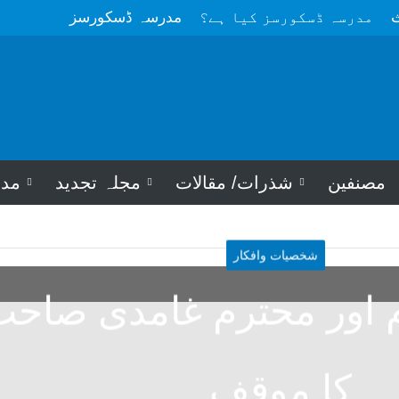
ث
مدرسہ ڈسکورسز کیا ہے؟
مدرسہ ڈسکورسز
مصنفین
شذرات/ مقالات
مجلہ تجدید
مد
شخصیات وافکار
 اور محترم غامدی صاح
کا موقف