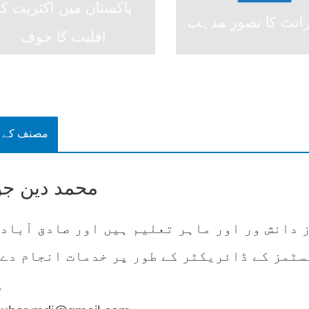
پاکستان میں اکثریت کو
رانٹ کا تصورِ مذہب
اقلیت کا خوف
مصنف کے ب
محمد دین جو
 دانش ور اور ماہر تعلیم ہیں اور صادق آباد 
سٹمز کے ڈائریکٹر کے طور پر خدمات انجام دے 
ہ