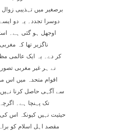
برصغیر میں تہذیبی زوال ک
دوسرا تجدد۔ یہ دو ایسے
اوجھل ہو گئی ہے۔ استع
ناگزیر تھا کہ مغر
نے ہر غیر مغربی تصور
اقوام متحدہ میں اس مو
سے آگہی حاصل کرنا نہیں 
تک پہنچا ہے۔ اگرچہ
حیثیت نہیں کیونکہ اس کی 
مقصد اہل اسلام کو براہ 