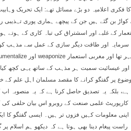
ا فکری اعلامیہ دو بڑے مسائل تھے: ایک تحریک وہابیت
 کواڑ بن گئے ہیں جن کے پیچھے ہماری پوری تہذیبی ر
مار کے غلبے اور اسشتراق کی تباہ کاری کے ہوتے ہوئ
بی سرمایہ اور طاقت دیگر سازی کے عمل سے مذہب کو
instrumentalize اور weaponize کر دے۔ یہ ایک عالمی مظہر
 اور عیسائیت سمیت ہر مذہب کے ساتھ یہی کچھ کیا
ضوع پر گفتگو کرانے کا مقصد مسلمان اہل علم کے خی
ہے، بلکہ یہ تصدیق حاصل کرنا ہے کہ یہ منصوبہ اب 
 کارپوریٹ علمی صنعت کے روبرو اس بیان حلفی کی 
اپنی معلومات کہیں فزوں تر ہیں۔ ایسی گفتگو کا ایک
راست پیغام دینا بھی ہوتا ہے کہ دیکھو ہم اسلام پر گ