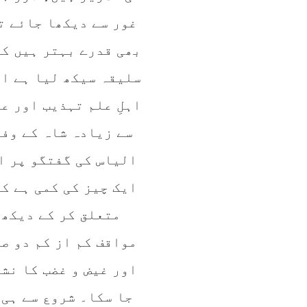
غور سے دیکھا جائے تو
بھی قدرے بہتر ہیں کہ
سلیقہ سیکھ لیا ہے او
اہلِ علم تہذیب اور ع
سے زیادہ شاہ کے وفا
الیاس کی گفتگو پر ا
ایک چیز کی کمی ہے کہ
متعلق کر کے دیکھ 
مواقف کم از کم دو ص
اور غیض و غضب کا نش
جا سکا۔ شروع سے ہی 