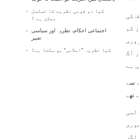
کیا دو قومی نظریے کا تسلسل
 کی
ممکن ہے ؟
 کم
اجتماعی احکام، نظریہ اور سیاسی
تعبیر
وری
کیا نظریہ ”اسلامی“ ہو سکتا ہے؟
ر آگ
ے سے
 تھے
المی
عوری
 اگر