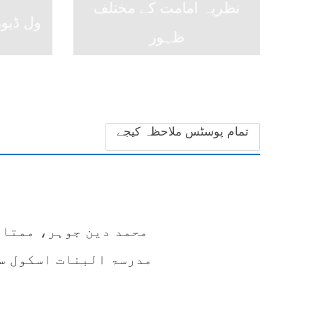
نظریہ امامت کے مختلف
ول ڈیو
ظہور
تمام پوسٹس ملاحظہ کیجے
محمد دین جوہر، ممتاز
مدرسۃ البنات اسکول س