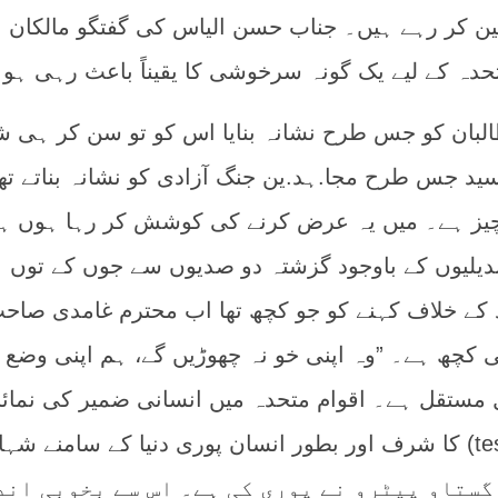
عین کر رہے ہیں۔ جناب حسن الیاس کی گفتگو مالکان ا
حدہ کے لیے یک گونہ سرخوشی کا یقیناً باعث رہی ہو
لبان کو جس طرح نشانہ بنایا اس کو تو سن کر ہی ش
ید جس طرح مجا.ہد.ین جنگ آزادی کو نشانہ بناتے تھ
ز ہے۔ میں یہ عرض کرنے کی کوشش کر رہا ہوں ہ
دیلیوں کے باوجود گزشتہ دو صدیوں سے جوں کے توں 
کے خلاف کہنے کو جو کچھ تھا اب محترم غامدی صاح
ی کچھ ہے۔ ”وہ اپنی خو نہ چھوڑیں گے، ہم اپنی وضع 
مستقل ہے۔ اقوام متحدہ میں انسانی ضمیر کی نمائ
کا شرف اور بطور انسان پوری دنیا کے سامنے شہا.د.ت (testament) کی ذم
گستاو پیٹرو نے پوری کی ہے۔ اس سے بخوبی اند