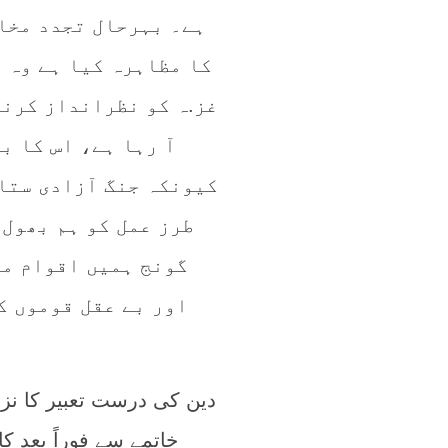
ہے۔ بہرحال تجدد مخال
کا مظاہرہ کیا ہے وہ 
غز.ہ کو نظرانداز کرنے
آ رہا ہے، اس کا ب
کیونکہ جنگ آزادی ستا
طرز عمل کو ہم بھول 
گونج ہمیں اقوام مت
اور بے عقل قوموں ک
دین کی درست تعبیر کا نزا
خاتمے سے فوراً بعد ک