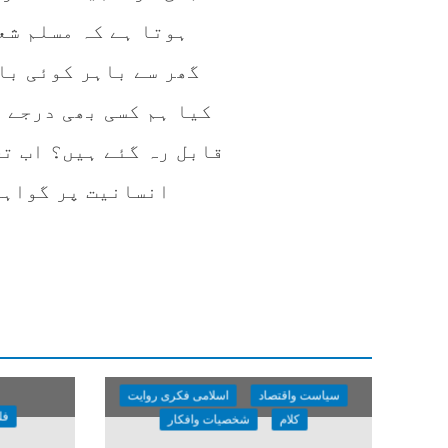
ہوتا ہے کہ مسلم شع
گھر سے باہر کوئی با
کیا ہم کسی بھی درجے 
قابل رہ گئے ہیں؟ اب ت
انسانیت پر گواہی
سیاست واقتصاد
اسلامی فکری روایت
فل
کلام
شخصیات وافکار