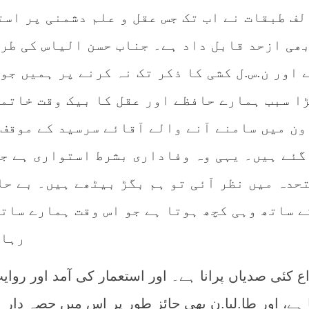
ف طبقات نے اب تک جس عقل و علم دشمنی پر است
بھی ازحد قابل داد ہے۔ جناب حسن الیاس کی طرف
 اور ن.س.ل کشی کا ذکر تک نہ کرنے پر ہمیں جو
ڑا سبب ہمارے حافظے اور عقل کا بیک وقت خاتم
ون میں سامنے آنے والے آقائے سرسید کے موقف 
گئے ہیں۔ یہی وہ وفاداری بشرط استواری ہے جس
حدہ میں نظر آئی تو ہم بگڑ بیٹھے ہیں۔ بے حا
ے ساتھ وہی کچھ ہوتا ہے جو اس وقت ہمارے ساتھ
رہا 
ع کئی صدیاں پرانا ہے۔ اور استعمار کی آمد اور روای
ا ہے، اور طا.لبا.ن بھی جائز طور پر اس میں حصہ دار 