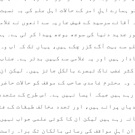
 ہمارے اہلِ امر کے حالات اہل علم کی بہ نسبت
 آقائے سرسید کے فیض جاریہ سے انھوں نے غلام
ر جدید دنیا کی سوجھ بوجھ پیدا کر لی ہے۔ ہم
لم سے بہت آگے گزر چکے ہیں، یہاں تک کہ اب وہ
دار ہیں اور یہ غلامی سے کہیں بدتر ہے۔ جناب
کثر غضب ناک تبصرے بالکل جائز ہیں۔ لیکن ان 
 وہ محترم غامدی صاحب کے موقف کو حالات حاضر
رہے ہیں جبکہ ایسا نہیں ہے۔ اس طرح کے متجدد
دیاں پرانے ہیں، اور تجدد مخالف طبقات کے فتا
انہ رہے ہیں لیکن ان کا کوئی علمی جواب نہیں 
ان اہلِ مواقف کی رسائی مالکان تک براہ راست