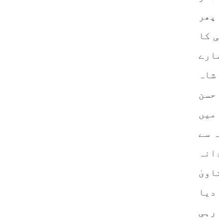
 پھر
ی کا
ارے
 شاہ
 حسن
میں
ہ سے
انہ
ویٰ
دیا
 رہی