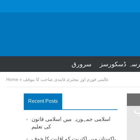
رسہ ڈسکورسز
سرورق
عالمی فورم اور محترم غامدی صاحب کا موقف
»
Home
Recent Posts
ب
اسلامی جمہوریہ میں اسلامی قانون
کی تعلیم
پاکستان میں اکثریت کو اقلیت کا خوف