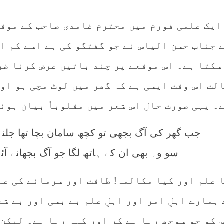
ایک علمی فورم میں محترم غامدی صاحب کے موقف
جناب حسن الیاس نے جو گفتگو کی ہے اسے کم از
سکتا ہے۔ اس موقعے پر چند باتیں عرض کرنا ضر
لت اس وقت ایسی ہے کہ گھر میں لوٹ مچی ہو او
جب گھر کی آگ بجھی تو کچھ سامان بچا تھا جلن
سو وہ بھی ان کے ہاتھ لگا جو آگ بجھانے آئے
ا علم اور کیا مکالمہ! طاقت اور سرمائے کی ع
ہمارے اہلِ امر اور اہلِ علم بے بسی اور بے ش
 کو جو سوجھ رہا ہے کر اور کہہ رہا ہے۔ لیکن