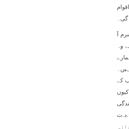
قوام
 گی۔
رم آ
ے وہ
مارے
ہیں۔
ب کے
کیوں
ندگی
ہ داری
ازہ