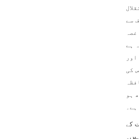
قلال
 سے
 غصہ
ہ ہے
اور
 کی
فظہ
 ہو
ہے۔
ت کے
ہیں۔