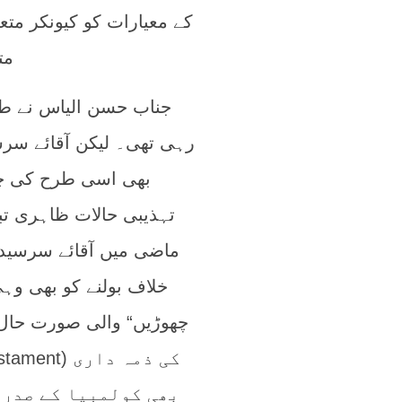
کے معیارات کو کیونکر مت
مت
جناب حسن الیاس نے طا
رہی تھی۔ لیکن آقائے سرس
بھی اسی طرح کی چی
تہذیبی حالات ظاہری تب
ماضی میں آقائے سرسید 
خلاف بولنے کو بھی وہ
چھوڑیں“ والی صورت حال 
بھی کولمبیا کے صدر 