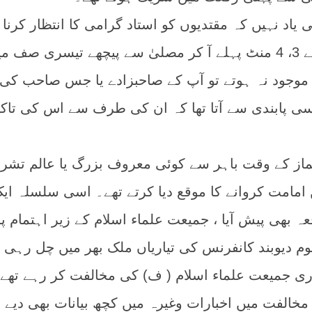
اد نہیں کہ مقتدیوں کو استاد گرامی کا انتظار کرنا پ
ہو، آپ جماعت کے وقت سے 3، 4 منٹ پہلے آ کر مصلیٰ سے پیچھے تیسری صف 
 موجود نہ ہوتے تو آپ کے صاحبزادے یا جس صاحب کی
ی پابندی سے آتا تھا کہ ان کی طرف سے اس کی تاکی
ماز کے وقت باہر سے کوئی معروف بزرگ یا عالم تشر
یں امامت کروانے کا موقع دیا کرتے تھے۔ اسی سلسلہ ای
 بھی پیش آیا ، جمیعت علماء اسلام کے زیر اہتمام پ
وم دیوبند کانفرنس کی تیاریاں ملک بھر میں چل رہی 
دری جمیعت علماء اسلام ( ف) کی مخالفت کر رہے تھے 
خالفت میں اخبارات وغیرہ میں کچھ بیانات بھی دیے ت