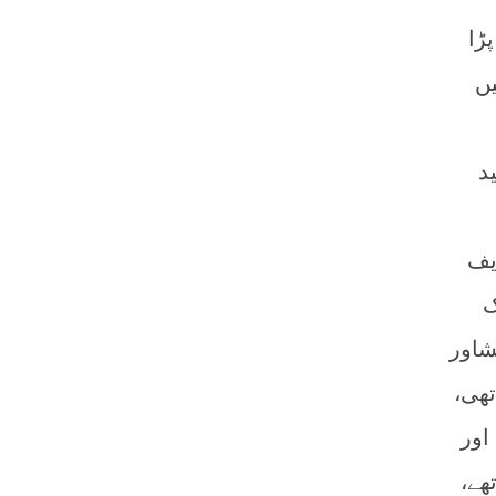
ڑا
میں
د
یف
ک
شاور
تھی،
اور
ھے،