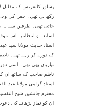
پشاور کانفرنس کے مقابل ل
رکھ لی تھی۔ جس کی وجہ س
جاتی تھی۔ طرفین سے یہ مخ
اساتذہ و انتظامیہ اس موق
استاد حدیث مولانا سید عب
کے دورے کر رہے تھے۔ ناظ
تیاریاں بھی تھی۔ اسی دور
ناظم صاحب کے ساتھ ان کا 
استاد گرامی مولانا عبد ا
محترم جانشین شیخ التفسیر م
ان کو نماز پڑھانے کی دع