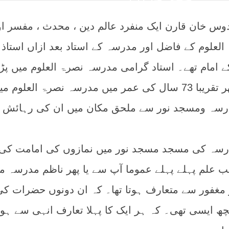
قدوس خان قارن ایک منفرد عالم دین ، محدث ، مفسر او
لعلوم کے فاضل اور مدرسہ کے استاد بعد ازاں استاذ
ے امام تھے۔ استاد گرامی مدرسہ نصرۃ العلوم میں پڑ
کے لیے لڑکپن میں آئے اور پھر تقریبا 73 سال کی عمر میں مدرسہ نصرۃ العلوم 
رسہ ومسجد نور سے ملحق مکان میں ان کی رہائش
رسہ کی مسجد مسجد نور میں نمازوں کی امامت کی
ب علم پہلے پہلے عموما آپ سے یا پھر ناظم مدرسہ مول
مغفور سے متعارف ہوتا تھا۔ کہ ان دونوں حضرات کی
 ایسی تھی۔ کہ ہر ایک کا پہلا تعارف انہی سے ہوتا