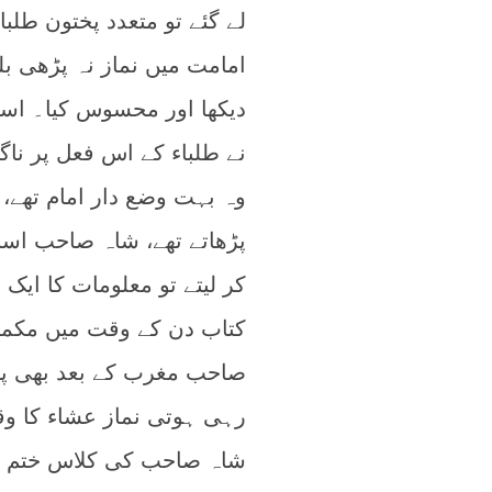
لے گئے تو متعدد پختون طلب
امامت میں نماز نہ پڑھی بل
دیکھا اور محسوس کیا۔ اس
نے طلباء کے اس فعل پر ناگو
وہ بہت وضع دار امام تھے، 
پڑھاتے تھے، شاہ صاحب اس
کر لیتے تو معلومات کا ایک س
کتاب دن کے وقت میں مکمل
صاحب مغرب کے بعد بھی پڑ
رہی ہوتی نماز عشاء کا وقت
شاہ صاحب کی کلاس ختم ہو 