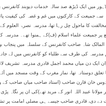
اہور میں ایک ڈیڑھ صد سالہ خدمات دیوبند کانفرنس 
ے جمیعت کے کارکنوں میں غم و غصہ کی کیفیت پائ
الفت کا ماحول چل رہا تھا، مدرسہ نصرۃ العلوم کے 
ع پر جمیعت علماء اسلام (ف)کے ہمنوا تھے۔ مدرسہ ک
د المالک شاہ صاحب کانفرنس کے سلسلہ میں پنجاب بھ
م مدرسہ کی طرف سے طلباء کو کانفرنس میں لے جانے
ان ایک دن میاں محمد اجمل قادری مدرسہ تشریف لائ
تعلق دوستانہ تھا، نماز مغرب کے وقت مسجد میں آئے
لقدوس خان قارن صاحب (استاد صاحب میاں صاحب کے وا
ولانا عبید اللہ انور کے مرید تھے)کی ان پر نگاہ پڑی 
وت دے دی، قادری صاحب جیسے ہی مصلی امامت پر ت