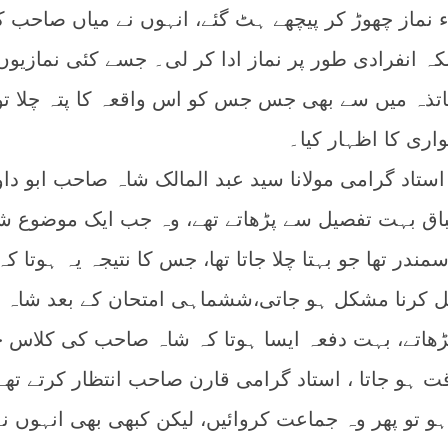
اء نماز چھوڑ کر پیچھے ہٹ گئے، انہوں نے میاں صاحب 
کہ انفرادی طور پر نماز ادا کر لی۔ جسے کئی نمازیوں
اتذہ میں سے بھی جس جس کو اس واقعہ کا پتہ چلا ت
اری کا اظہار کیا۔
استاد گرامی مولانا سید عبد المالک شاہ صاحب ابو داو
باق بہت تفصیل سے پڑھاتے تھے، وہ جب ایک موضوع ش
مندر تھا جو بہتا چلا جاتا تھا، جس کا نتیجہ یہ ہوتا کہ
 کرنا مشکل ہو جاتی،ششماہی امتحان کے بعد شاہ
ھاتے، بہت دفعہ ایسا ہوتا کہ شاہ صاحب کی کلاس 
 ہو جاتا ، استاد گرامی قارن صاحب انتظار کرتے تھے
تو پھر وہ جماعت کروائیں، لیکن کبھی بھی انہوں نے