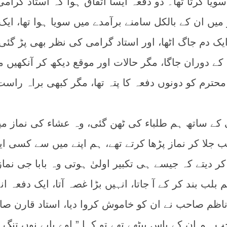
سویا کرتا تھا۔ دو دفعہ ایسا اتفاق ہوا کہ استاد گرامی
 میں ان کے بالکل سامنے برآمدے میں سویا ہوا تھا، ایک
یک دم جاگ اٹھا، اور استاد گرامی کی نظر بھی پڑ گئی
دوران جاگا، مگر حالات اور موقع دیکھ کر آنکھیں م
د محترم کو دونوں دفعہ کا پتہ تھا، مگر کبھی براہ راست
ی کے ساتھ ہم طلباء کی ٹھن گئی، وہ عشاء کی نماز می
لب جلا کر نماز پڑھا کرتے تھے، ہم اپنے میں سے کسی ا
 دیتے کہ جیسے ہی تکبیر اولیٰ ہوتی وہ بابا جی نماز
لب بند کر کے آ جاتا، انہیں بڑا غصہ آتا، ایک دفعہ ان
م صاحب نے ان کو خاموش کروا دیا، استاد قارن ص
جب ہم ان کے پاس بیٹھے تھے تو کہا ” اوے بابے نوں تنگ 