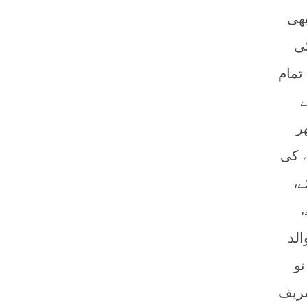
بھی
ی
تمام
ے
ر
 کی
ے،
،
لد
تو
شریف