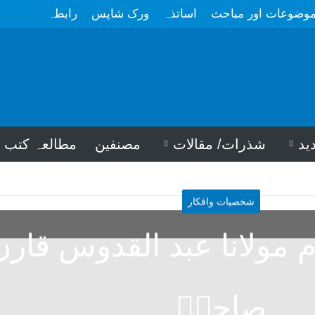
وضوعات اور مباحث
اساتذہ
ورک شاپس
رابطہ
ید
شذرات/ مقالات
مصنفین
مطالعہ کتب
شخصیات وافکار
م مولانا عبد القدوس قارن
صاحبؒ