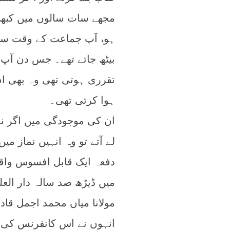
مجھے سات سالوں میں کبھی ی
بیٹھ جاتے تھے۔ جس دن آپ
تقرری ہوتی تھی وہ بھی اس
ہوا کرتی تھی۔
ان کی موجودگی میں اگر ن
لے آتے تو وہ انہیں نماز م
دفعہ ایک قابل افسوس واقعہ
میں ڈیڑھ صد سالہ دار العل
مولانا میاں محمد اجمل قا
انہوں نے اس کانفرنس کی م