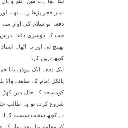
لگا ہوا ہے، میں اکثر وہاں 
نماز فجر پڑھا رہے تھے، اور
دفعہ تو سلام کی آواز سے ا
جب کہ دوسری دفعہ درس کے 
بھینچ لی اور نہ اٹھا۔ استا
کچھ نہیں کہا۔
ایک دفعہ ایک موذن بابا ج
بالکل امام کے سامنے والا ب
کومسجد کے حال میں کھڑا کر
شروع کرتے تو وہ طالب علم ب
نے کچھ سخت سست کہا، ناظ
کو معلوم تھا، بعد نماز کے 