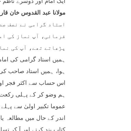
ایک امام اور دوسرے ناظم 
مولانا عبد القدوس خان قار
استاد گرامی نے نصف صد
فرمائی، آپ نماز کی ام
پڑھاتے تھے، آپ کی نماز
ہمیں استاد گرامی کی ام
ہوا، ہمیں استاد صاحب کی ہ
اس حساب سے اکثر فجر اور م
ہم وضو کر کے پہلی رکعت 
عموما تکبیر اولیٰ سے پہل
اندر کے حال میں مطالعہ یا
کتاب بند کرتے اور آ کر ت