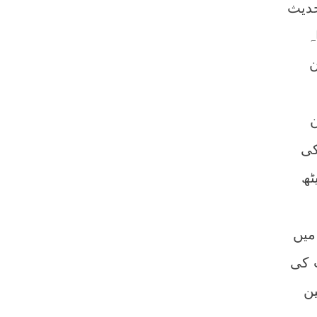
حدیث
ہ
ن
ن
کی
ٹھ
میں
ث کی
ن