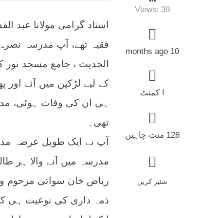
Views:
39
استاد گرامی مولانا عبد ال
فقیہ تھے، آپ مدرسہ نصرۃ ا
10 months ago
الحدیث ، جامع مسجد نور ک
ا کمنٹ
ہی ان کی وفات ہوئی، مد
تھی۔
128 منٹ چاہیں
آپ نے ایک طویل عرصہ مد
مدرسہ میں آنے والا ہر طال
ریاض خان سواتی مرحوم و 
شئیر کریں
ذمہ داری کی نوعیت ہی کچھ