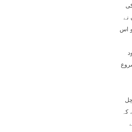
کی
 نے
و اس
د
روع
چل
 کہ