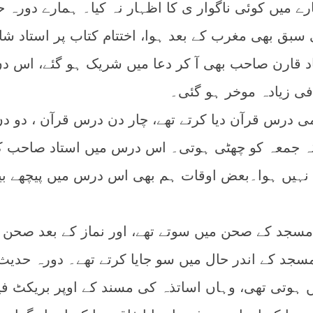
 میں کوئی ناگوار ی کا اظہار نہ کیا۔ ہمارے دورہ 
ی سبق بھی مغرب کے بعد ہوا، اختتام کتاب پر استاد شا
د قارن صاحب بھی آ کر دعا میں شریک ہو گئے، اس د
فی زیادہ موخر ہو گئی۔
می درس قرآن دیا کرتے تھے، چار دن درس قرآن ، دو د
کہ جمعہ کو چھٹی ہوتی۔ اس درس میں استاد صاحب 
ہ نہیں ہوا۔بعض اوقات ہم بھی اس درس میں پیچھے بی
مسجد کے صحن میں سوتے تھے، اور نماز کے بعد صحن 
مسجد کے اندر حال میں سو جایا کرتے تھے۔ دورہ حدی
 ہوتی تھی، وہاں اساتذہ کی مسند کے اوپر بریکٹ فی