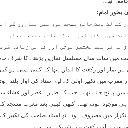
جامعہ تھے۔
ن بطور امام:
ی کے لگ بھگ جامع مسجد نور میں نمازوں کی ام
امت میں اکثر ٹھہراو کے ساتھ مختصر نماز
 نہ تو بہت مختصر ہوتی اور نہ ہی زیادہ طویل
امت میں سات سال مسلسل نمازیں پڑھنے کا شرف حا
ر نماز اور رکعت کا اندازہ تھا کہ کتنی لمبی ہو گی
غرب میں تکبیر اولیٰ کے لیے استاد کی آواز بلند ہوت
میں پہنچ جاتے تھے۔ جب کہ ظہر ، عصر اور عشاء می
ے ہی موجود ہوتے تھے۔ کبھی کبھی بعد مغرب مسجد کے
 تکرار میں مصروف ہوتے تو استاد صاحب کی تکبیر کے 
سلی سے پہلی رکعت میں شریک ہوتے تھے۔