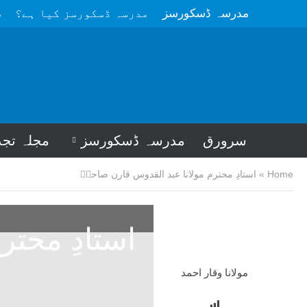
مدرسہ ڈسکورسز
مدرسہ ڈسکورسز کیا ہے؟
م
سرورق
مدرسہ ڈسکورسز
مجلہ تجد
Home
»
استادِ محترم مولانا عبد القدوس قارن صاحبؒ
استادِ محتر
مولانا وقار احمد