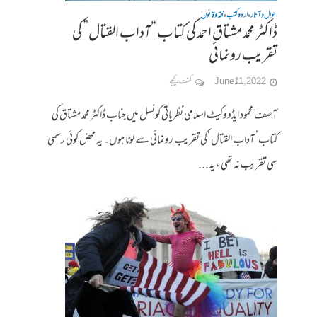
احوال وآثار
اردو کتب
فقہ وقانون
•
•
ڈاکٹر محمد مشتاق احمد کی کتاب “آداب القتال” کی
تقریب رونمائی
June 11, 2022
کمنت کیجے
آصف محمود ایڈووکیٹ اسلامی نظریاتی کونسل میں جناب ڈاکٹر محمد مشتاق کی
کتاب’ آداب القتال ‘کی تقریب رونمائی سے لوٹا ہوں۔ یہ محض کوئی رسمی
سی تقریب نہ تھی ، یہ...