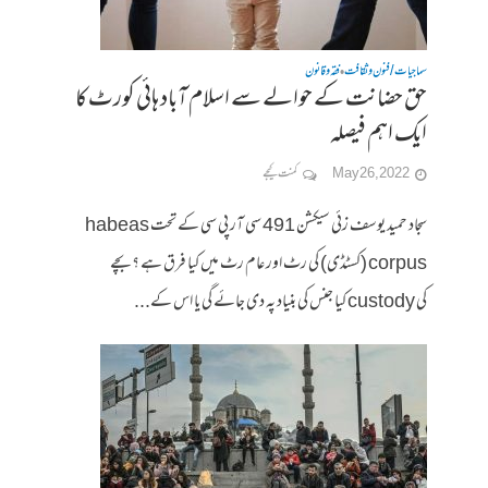
سماجیات / فنون وثقافت
فقہ وقانون
•
حق حضانت کے حوالے سے اسلام آباد ہائی کورٹ کا
ایک اہم فیصلہ
May 26, 2022
کمنت کیجے
سجاد حمید یوسف زئی سیکشن 491 سی آر پی سی کے تحت habeas
corpus (کسٹڈی) کی رٹ اور عام رٹ میں کیا فرق ہے ؟ بچے
کی custody کیا جنس کی بنیاد پہ دی جائے گی یا اس کے...