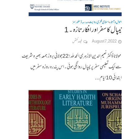
احوال وآثار
اسلامی فکری روایت
مدرسہ ڈسکورسز
•
•
نیپال کا سفر اور افکار تازہ ۔ 1
August 7, 2022
فیصد کمنٹس
مولانا ڈاکٹر نعیم الدین الازہری الحمد للہ ! 22جولائی بروز جمعہ بھیرہ شریف
سے ایک تعلیمی سفر پر نیپال روانگی ہوئی ۔ اس پندرہ روزہ سفر میں
ابتدائی 10 ایام...