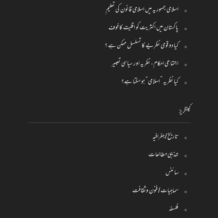
اسلامی جمہوریہ میں اسلامی قانون کی تعلیم
پاکستان میں اکثریت کو اقلیت کا خوف
کیا دو قومی نظریے کا تسلسل ممکن ہے ؟
اجتماعی احکام، نظریہ اور سیاسی تعبیر
کیا نظریہ ”اسلامی“ ہو سکتا ہے؟
کیٹگریز
تاریخ / جغرافیہ
تہذیبی مطالعات
سائنس
سماجیات / فنون وثقافت
فلسفہ