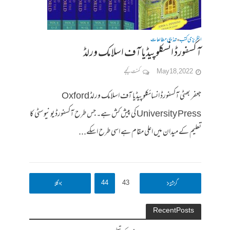
انگریزی کتب
تہذیبی مطالعات
•
آکسفورڈ انسکلوپیڈیا آف اسلامک ورلڈ
May 18, 2022
کمنت کیجے
جعفر بھٹی آکسفورڈ انسائکلوپیڈیا آف اسلامک ورلڈ Oxford
University Press کی پیش کش ہے۔ جس طرح آکسفورڈ یونیوسٹی کا
تعلیم کے میدان میں اعلی مقام ہے اسی طرح اسکے...
47
46
45
44
43
42
…
1
گزشتہ
اگلا
Recent Posts