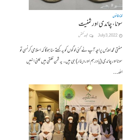
فقہ وقانون
سونا، چاندی اور ثمنیت
July 3, 2022
فیصد کمنٹس
مفتی محمد اویس پراچہ آپ نے کئی لوگوں کو یہ کہتے سنا ہوگا کہ اسلامی کرنسی تو
سونا اور چاندی (یا درہم اور دینار) ہی ہیں۔ یہ ثمن خلقی ہیں یعنی انہیں
اللہ...