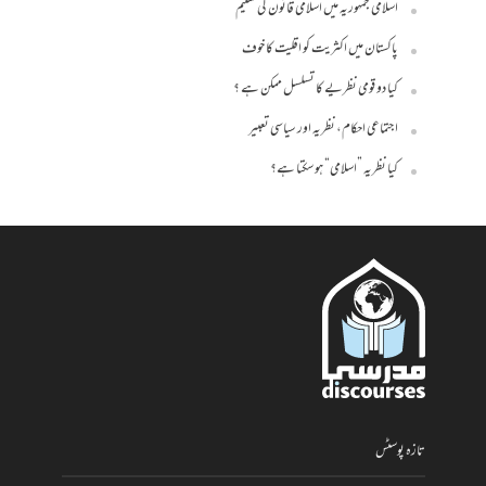
اسلامی جمہوریہ میں اسلامی قانون کی تعلیم
پاکستان میں اکثریت کو اقلیت کا خوف
کیا دو قومی نظریے کا تسلسل ممکن ہے ؟
اجتماعی احکام، نظریہ اور سیاسی تعبیر
کیا نظریہ ”اسلامی“ ہو سکتا ہے؟
تازہ پوسٹس