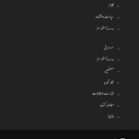
کلام
سیاست واقتصاد
مدرسہ ڈسکورسز
سرورق
مدرسہ ڈسکورسز
مصنفین
مجلہ تجدید
شذرات ومقالات
مطالعہ کتب
وڈیوز