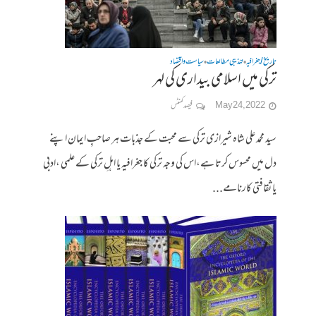
تاریخ / جغرافیہ
تہذیبی مطالعات
سیاست واقتصاد
•
•
ترکی میں اسلامی بیداری کی لہر
May 24, 2022
فیصد کمنٹس
سید محمد علی شاہ شیرازی ترکی سے محبت کے جذبات ہر صاحبِ ایمان اپنے
دل میں محسوس کرتا ہے،اس کی وجہ ترکی کا جغرافیہ یا اہلِ ترکی کے علمی ،ادبی
یا ثقافتی کارنامے...