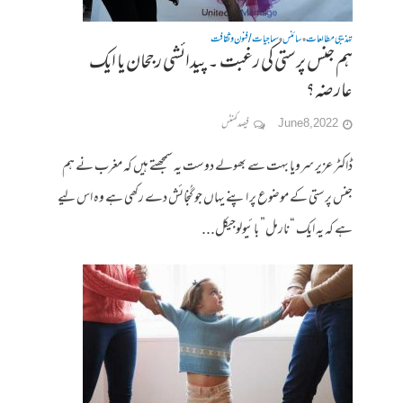
تہذیبی مطالعات
سائنس
سماجیات / فنون وثقافت
•
•
ہم جنس پرستی کی رغبت ۔ پیدائشی رجحان یا ایک
عارضہ؟
June 8, 2022
فیصد کمنٹس
ڈاکٹر عزیر سرویا بہت سے بھولے دوست یہ سمجھتے ہیں کہ مغرب نے ہم
جنس پرستی کے موضوع پر اپنے یہاں جو گُنجائش دے رکھی ہے وہ اس لیے
ہے کہ یہ ایک “نارمل” بائیولوجیکل...