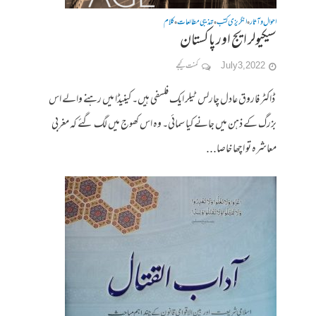
احوال وآثار
انگریزی کتب
تہذیبی مطالعات
کلام
•
•
•
سیکیولر ایج اور پاکستان
July 3, 2022
کمنت کیجے
ڈاکٹر فاروق عادل چارلس ٹیلر ایک فلسفی ہیں۔ کینیڈا میں رہنے والے اس
بزرگ کے ذہن میں جانے کیا سمائی۔ وہ اس کھوج میں لگ گئے کہ مغربی
معاشرہ تو اچھا خاصا...