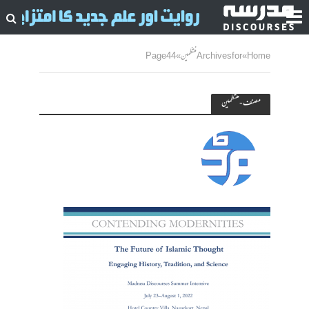
Home
»
Archives for منتظمین
»
Page 44
مصنف - منتظمین