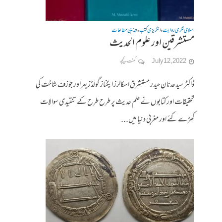
اسلامی فکری روایت
انگریزی کتب
تہذیبی مطالعات
•
•
مستشرقین اور علوم الحدیث
July 12, 2022
کمنت کیجے
ڈاکٹر سید عدنان حیدر مستشرق اسکالرز ایگناز گولڈزیہر اور جوزف شاخت کی
تحقیقات اور کتابوں نے علم حدیث پر طرح طرح کے تنقیدی سوالات
کھڑے کئے اور مغربی دنیا میں...