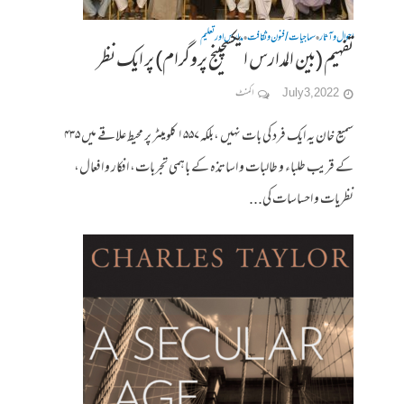
احوال وآثار
سماجیات / فنون وثقافت
مدارس اور تعلیم
•
•
تفہیم (بین المدارس ایکسچینج پروگرام) پر ایک نظر
July 3, 2022
ا کمنٹ
سمیع خان یہ ایک فرد کی بات نہیں ،بلکہ ۱۵۵۷ کلومیٹر پر محیط علاقے میں ۴۳۵
کے قریب طلباء و طالبات و اساتذہ کے باہمی تجربات، افکار و افعال،
نظریات و احساسات کی...