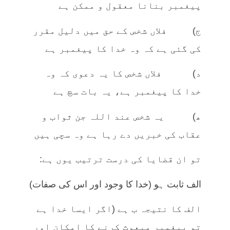
پیغمبر بنانا معقول و ممکن ہے
ج) فلاں شخص کے حق میں دلیل مقرر
کی گئی ہے کہ وہ خدا کا پیغمبر ہے
د) فلاں شخص کا یہ دعوی کہ وہ
خدا کا پیغمبر ہے، یہ بات سچ ہے
ھ) یہ شخص عند اللہ جن ثواب و
عقاب کی خبریں دے رہا ہے وہ سچی ہیں
تو ان قضایا کی درست ترتیب یوں ہے:
الف ثابت ہو (خدا کا وجود اور اس کی صفات)
الف کا نتیجہ ب ہے (اگر ایسا خدا ہے
تو پیغمبر مبعوث کرنے کا امکان اور