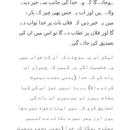
ہوجائے گا کہ وہ خدا کی جانب سے خبر دینے
والے ہیں اور اب یہ جس بھی چیز کے بارے
میں یہ خبر دیں کہ فلاں بات پر خدا ثواب دے
گا اور فلاں پر عقاب دے گا تو اس میں ان کی
تصدیق کی جائے گی۔
لیکن اب یہ سوچئے کہ ان کے جواب میں
وہ شخصیت اگر یہ کہیں کہ چھوڑو اس
بات کو کہ خدا (یعنی مجھے مبعوث
کرنے والا) ہے یا نہیں نیز اس کی کیا
صفات ہیں، تم بس میری اس بات کی
تصدیق کرو کہ میں اپنے دعوے میں سچا
ہوں اور پھر میرے بتانے سے تمہیں
معلوم ہوگا کہ خدا (یعنی مجھے مبعوث