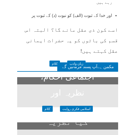
رہے ہیں
اور خدا کے ثبوت (الف) کو نبوت (د) کے ثبوت پر
اسے کون ذی عقل مانے گا؟ البتہ اس
قسم کی باتوں کو یہ حضرات ایمانی
عقل کہتے ہیں!
زبان وادب
کلام
مکمن ہےآپ پسند فرمائیں گے
اجتماعی احکام،
نظریہ اور
سیاسی تعبیر
اسلامی فکری روایت
کلام
کیا نظریہ
1 week ago