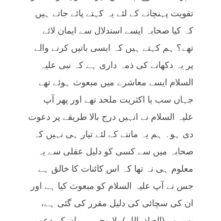
تقویت پہنچانے کے لئے یہ کہتے پائے جاتے ہیں
کہ کیا صحابہ ایسے استدلال سے ایمان لائے
تھے؟ ہم کہتے ہیں کہ ایسی باتیں کرنے والے
پر یہ دکھانے کی ذمہ داری ہے کہ نبی علیہ
السلام ایسے معاشرے میں مبعوث ہوئے تھے
جہاں سب یا اکثریت ملحد تھے اور پھر آپ
علیہ السلام نے انہیں درج بالا طریقے پر دعوت
دی ہو۔ ہم یہ ماننے کے لئے تیار ہی نہیں کہ
صحابہ میں سے کسی کو دلیل عقلی سے یہ
معلوم ہی نہ تھا کہ اس کائنات کا خالق ہے
جس نے آپ علیہ السلام کو مبعوث کیا ہے اور
ان کی سچائی کی دلیل مقرر کی گئی ہے،
بس وہ (العیاذ باللہ) بلا وجہ ہی ان کے دعوے