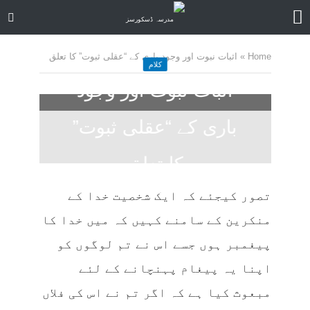
Home
»
اثبات نبوت اور وجود باری کے “عقلی ثبوت” کا تعلق
کلام
اثبات نبوت اور وجود
باری کے “عقلی ثبوت”
کا تعلق
7 months ago
ا کمنٹ
21 منٹ چاہیں
تصور کیجئے کہ ایک شخصیت خدا کے
منکرین کے سامنے کہیں کہ میں خدا کا
پیغمبر ہوں جسے اس نے تم لوگوں کو
اپنا یہ پیغام پہنچانے کے لئے
مبعوث کیا ہے کہ اگر تم نے اس کی فلاں