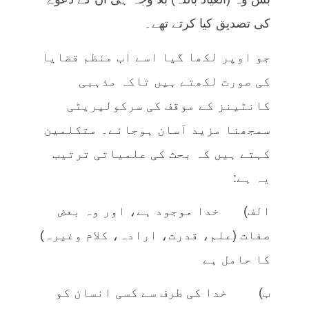
کی تصدیق کیا کرتے تھے۔
جو اوپر لکھا گیا اسے اب منظم قضایا
کی صورت لکھتے ہیں تاکہ مذہبی
کانٹینز کے موقف کی سرکولیریٹی
سمجھنا مزید آسان ہوجائے۔ متکلمین
کہتے ہیں کہ بحث کی علمیاتی ترتیب
یہ ہے:
الف) خدا موجود ہے، اور وہ بعض
صفات (علم، قدرت، ارادہ، کلام وغیرہ)
کا حامل ہے
ب) خدا کی طرف سے کسی انسان کو