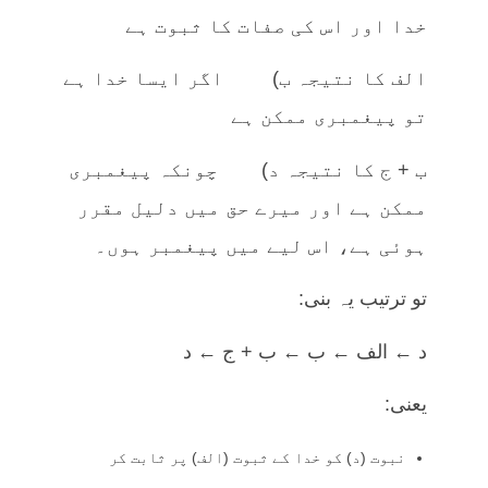
خدا اور اس کی صفات کا ثبوت ہے
الف کا نتیجہ ب) اگر ایسا خدا ہے
تو پیغمبری ممکن ہے
ب + ج کا نتیجہ د) چونکہ پیغمبری
ممکن ہے اور میرے حق میں دلیل مقرر
ہوئی ہے، اس لیے میں پیغمبر ہوں۔
تو ترتیب یہ بنی:
د ← الف ← ب ← ب + ج ← د
یعنی:
نبوت (د) کو خدا کے ثبوت (الف) پر ثابت کر