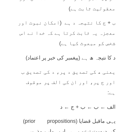
معقولیت ثابت ہے)
ب + ج کا نتیجہ د ہے (امکان نبوت اور
معجزہ یہ ثابت کرتا ہے کہ خدا نے اس
شخص کو مبعوث کیا ہے)
د کا نتیجہ ھ ہے (پیغمبر کی خبر پر اعتماد)
یعنی ھ کی تصدیق د پر، د کی تصدیق ب
اور ج پر، اور ان کی الف پر موقوف
ہے:
الف ← ب ← ب + ج ← د
یہی ماقبل قضایا (prior propositions)
کی درست ترتیب ہے۔ اب ہمارے مذہبی