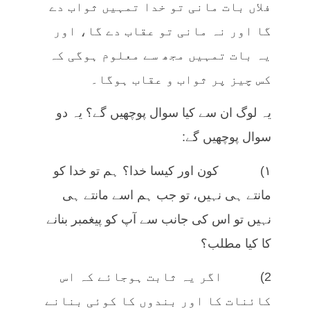
فلاں بات مانی تو خدا تمہیں ثواب دے
گا اور نہ مانی تو عقاب دے گا، اور
یہ بات تمہیں مجھ سے معلوم ہوگی کہ
کس چیز پر ثواب و عقاب ہوگا۔
یہ لوگ ان سے کیا سوال پوچھیں گے؟ یہ دو
سوال پوچھیں گے:
۱) کون اور کیسا خدا؟ ہم تو خدا کو
مانتے ہی نہیں، تو جب ہم اسے مانتے ہی
نہیں تو اس کی جانب سے آپ کو پیغمبر بنانے
کا کیا مطلب؟
2) اگر یہ ثابت ہوجائے کہ اس
کائنات کا اور بندوں کا کوئی بنانے