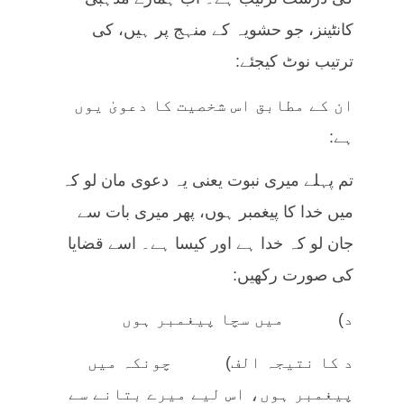
کانٹینز، جو حشویہ کے منہج پر ہیں، کی
ترتیب نوٹ کیجئے:
ان کے مطابق اس شخصیت کا دعویٰ یوں
ہے:
تم پہلے میری نبوت یعنی یہ دعوی مان لو کہ
میں خدا کا پیغمبر ہوں، پھر میری بات سے
جان لو کہ خدا ہے اور کیسا ہے۔ اسے قضایا
کی صورت رکھیں:
د) میں سچا پیغمبر ہوں
د کا نتیجہ الف) چونکہ میں
پیغمبر ہوں، اس لیے میرے بتانے سے