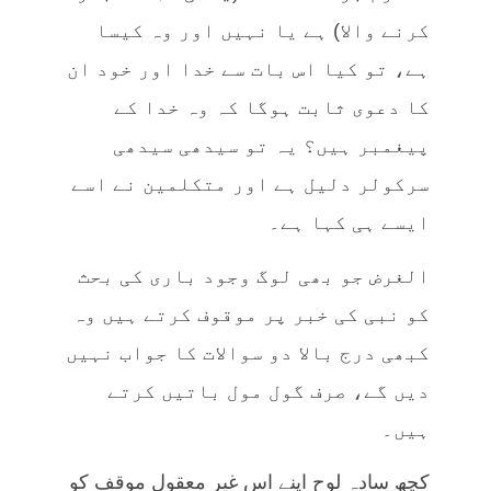
کرنے والا) ہے یا نہیں اور وہ کیسا
ہے، تو کیا اس بات سے خدا اور خود ان
کا دعوی ثابت ہوگا کہ وہ خدا کے
پیغمبر ہیں؟ یہ تو سیدھی سیدھی
سرکولر دلیل ہے اور متکلمین نے اسے
ایسے ہی کہا ہے۔
الغرض جو بھی لوگ وجود باری کی بحث
کو نبی کی خبر پر موقوف کرتے ہیں وہ
کبھی درج بالا دو سوالات کا جواب نہیں
دیں گے، صرف گول مول باتیں کرتے
ہیں۔
کچھ سادہ لوح اپنے اس غیر معقول موقف کو