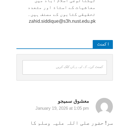
ٹیکنالوجی اسلام آباد میں
معاشیات کے استاذ اور متعدد
تحقیقی کتابوں کے مصنف ہیں۔
zahid.siddique@s3h.nust.edu.pk
ا کمنٹ
کمنٹ کرنے کے لیے یہاں کلک کریں
معشوق سمیجو
January 19, 2026 at 1:05 pm
سر! حضور صلی اللہ علیہ وسلم کا