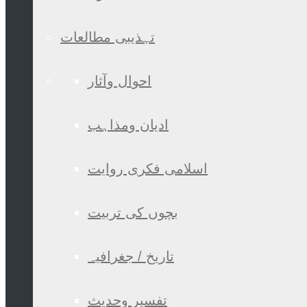
تہذیبی مطالعات
احوال وآثار
ادیان ومذاہب
اسلامی فکری روایت
بچوں کی تربیت
تاریخ / جغرافیہ
تفسیر وحدیث