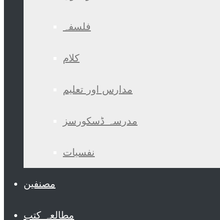
فلسفہ
کلام
مدارس اور تعلیم
مدرسہ ڈسکورسز
نفسیات
مصنفین
مطالعہ کتب