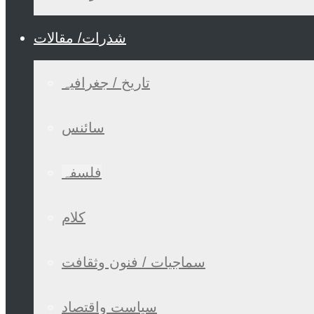
شذرات/ مقالات
تاریخ / جغرافیہ
سائنس
فلسفہ
کلام
سماجیات / فنون وثقافت
سیاست واقتصاد