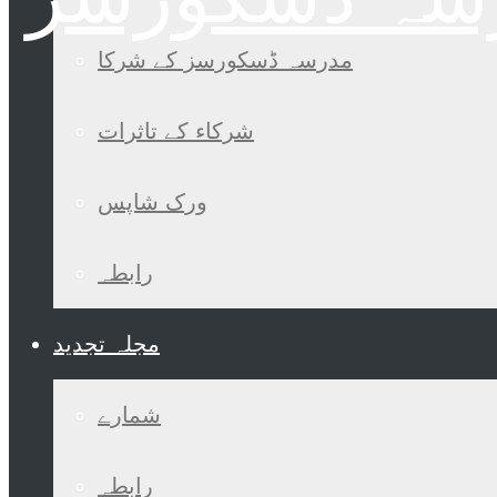
مدرسہ ڈسکورسز کے شرکا
شرکاء کے تاثرات
ورک شاپس
رابطہ
مجلہ تجدید
شمارے
رابطہ