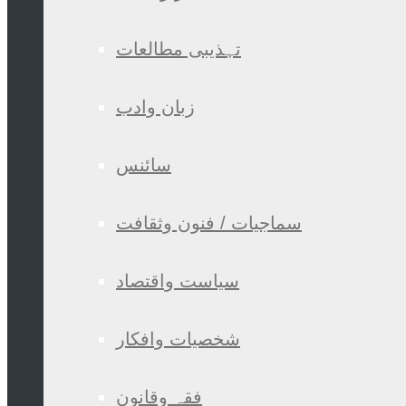
تہذیبی مطالعات
زبان وادب
سائنس
سماجیات / فنون وثقافت
سیاست واقتصاد
شخصیات وافکار
فقہ وقانون