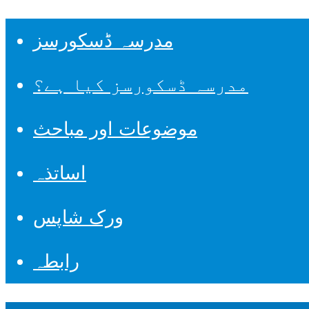
مدرسہ ڈسکورسز
مدرسہ ڈسکورسز کیا ہے؟
موضوعات اور مباحث
اساتذہ
ورک شاپس
رابطہ