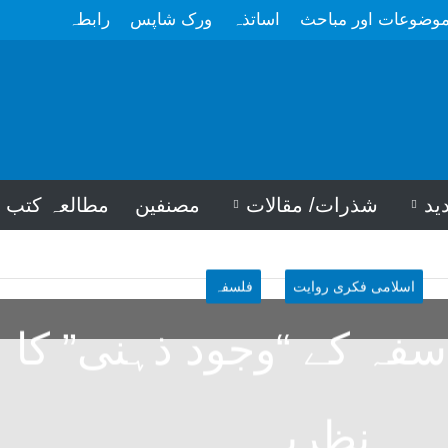
وضوعات اور مباحث
اساتذہ
ورک شاپس
رابطہ
ید
شذرات/ مقالات
مصنفین
مطالعہ کتب
اسلامی فکری روایت
فلسفہ
فہ کے “وجود ذہنی” کا
نظریہ