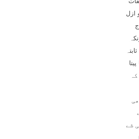
فات
 ازل
ج
نکہ
ابتہ
یتا
ہے کہ
ھی
 شے