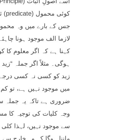
کوئ
جس کے بارے میں وہ محمول ک
لازما الف موجود ہونا چاہئ
کہنا ہے کہ اگر معلوم کا ک
ہوگی۔ مثلاً اگر جملہ “زید
زید کو کسی نہ کسی درجے م
میں موجود نہیں ہے، تو کم 
ضروری ہے تاکہ یہ جملہ س
وجہ کلیات کی توجیہ کا مس