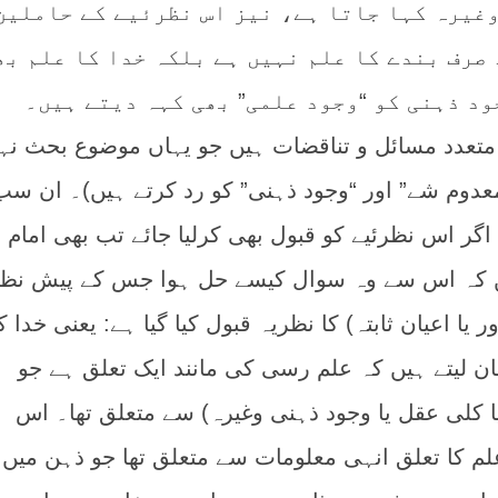
غیرہ کہا جاتا ہے، نیز اس نظرئیے کے حاملین
صرف بندے کا علم نہیں ہے بلکہ خدا کا علم بھ
ود ذہنی کو “وجود علمی” بھی کہہ دیتے ہیں۔
متعدد مسائل و تناقضات ہیں جو یہاں موضوع بحث نہ
معدوم شے” اور “وجود ذہنی” کو رد کرتے ہیں)۔ ان سب
ر اس نظرئیے کو قبول بھی کرلیا جائے تب بھی امام 
یں کہ اس سے وہ سوال کیسے حل ہوا جس کے پیش نظ
یا اعیان ثابتہ) کا نظریہ قبول کیا گیا ہے: یعنی خدا ک
مان لیتے ہیں کہ علم رسی کی مانند ایک تعلق ہے جو
 یا کلی عقل یا وجود ذہنی وغیرہ) سے متعلق تھا۔ اس
م کا تعلق انہی معلومات سے متعلق تھا جو ذہن میں ی