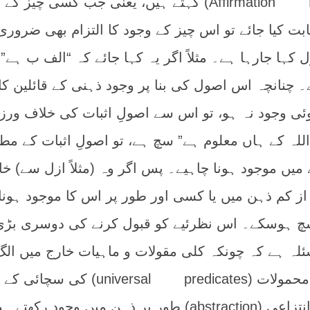
اسے اصولِ اثبات (Affirmation Principle) کہتے ہیں، یعنی جب کسی چیز ک
ی محمول (predicate) ثابت کیا جائے تو اس چیز کے وجود کا التزام بھی ضرو
ہا جارہا ہے۔ مثلاً اگر یہ کہا جائے کہ “الف ب ہے”،
ے۔ چنانچہ اس اصول کی بنا پر وجود ذہنی کے قائلین کا
وئی وجود نہ ہو، تو اس سے اصولِ اثبات کی خلاف ورز
 اللہ کے ہاں معلوم ہے” سچ ہے، تو اصولِ اثبات کے مط
یں موجود ہونا چاہیے۔ پس اگر وہ (مثلاً ازل سے) خا
از کم ذہن میں یا کسی اور طور پر اس کا موجود ہونا
چ ہوسکے۔ اس نظرئیے کو قبول کرنے کی دوسری بڑی
ئلہ ہے کہ چونکہ کلی مقولات و ماہیات خارج میں الگ
سے موجود نہیں، لہذا کلی محمولات (universal predicates) کی سچ
ماننا ہوگا کہ وہ خارج سے انتزاعی (abstraction) طور پر ذہن میں وجود رکھتے