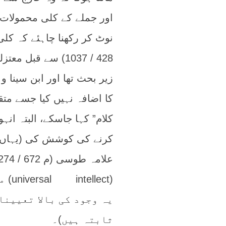
اور جملے کے کلی محمولات
نوٹ کر رکھنا چاہئے کہ کلی
زیر بحث تھا اور ابن سینا 
کا اضافہ نہیں کیا جسے متق
کلام” کہا جاسکے، البتہ ا
کرنے کی کوشش کی (یہاں س
(ect
یہ وجود کی بالا تعیینا
ثابتہ ہیں)۔