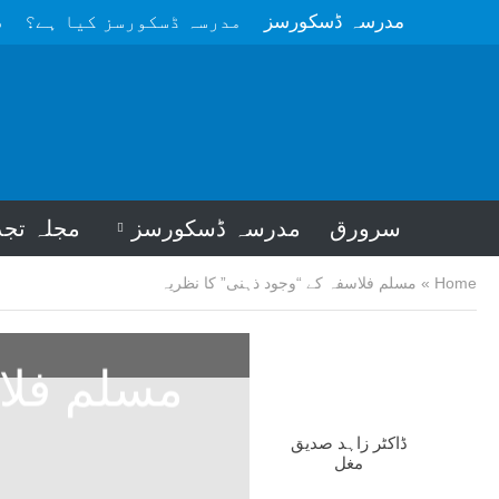
مدرسہ ڈسکورسز
مدرسہ ڈسکورسز کیا ہے؟
م
سرورق
مدرسہ ڈسکورسز
مجلہ تجد
Home
»
مسلم فلاسفہ کے “وجود ذہنی” کا نظریہ
مسلم فلاس
ڈاکٹر زاہد صدیق
مغل