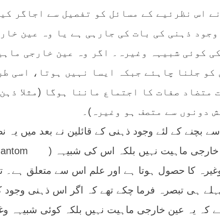
م رازی (م 606 / 1206) نے اس نظرئیے کے مسائل کو تفصیل سے اجاگر کی
 وجود ذہنی کی بات کی جارہی ہے یا وہ عین خار
کی کوئی شبیہہ وغیرہ۔ اگر وہ عین خارجی ماہی
ن کو جلنا چاہئے جبکہ ایسا نہیں ہوتا، اسی طر
 متضاد صفات کا اجتماع ماننا ہوگا (مثلا ذہن
ش دونوں سے متصف ہو وغیرہ)۔
 بچنے کے لئے وجود ذہنی کے قائلین نے بعد میں یہ ن
اختیار کیا کہ ذہن میں عین خارجی ماہیت نہیں بلکہ اس کی شب
or representat) وغیرہ کا حصول ہوتا ہے اور علم اس سے متعلق ہے۔ 
ہلے ہی تبصرہ فرما چکے تھے کہ اگر اس ذہنی وجود ک
ہے کہ یہ عین خارجی ماہیت نہیں بلکہ کوئی شبیہہ وغ