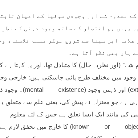
کے معدوم شے اور وجودی صوفیا کے اعیان ثابتہ
۔ یہاں ہم اختصار کے ساتھ وجود ذہنی کے نظرئ
علامہ ابن سینا سے شروع ہوکر مسلم فلاسفہ، و
ے ہاں بھی نظر آتا ہے۔
شے” (اور نظریہ حال) کا متبادل تھا، اور یہ کہتا ہے ک
وجود میں مختلف طرح پائی جاسکتی ہیں: خارجی وجو
(extramental existence) اور ذہنی وجود (xistence
وہی ہے جو معتزلہ نے پیش کی، یعنی علم سے متعلق یہ
کی مانند ایک ایسا تعلق ہے جس کے لئے معلوم
(known or object of knowledge) کا خارج میں تحقق لازم 