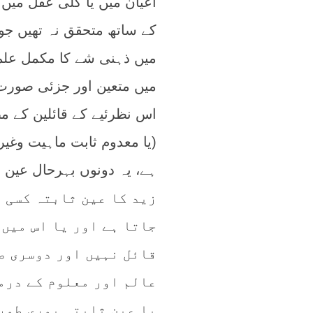
اعیان میں یا کلی عقل میں 
کے ساتھ متحقق نہ تھیں جو 
میں ذہنی شے کا مکمل علم 
میں متعین اور جزئی صورت 
اس نظرئیے کے قائلین کے مطا
(یا معدوم ثابت ماہیت وغیرہ)
زید کا عین ثابتہ کسی 
جاتا ہے اور یا اس میں 
قائل نہیں اور دوسری صو
عالم اور معلوم کے درم
یا عین ثابتہ پوری طور 