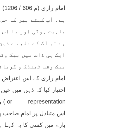
اما
ہے۔ آپ کہتے ہیں کہ جس
ماہیت ہوگی اور یا اس 
ہے تو آگ کے علم سے ذہ
ایک ہی ذات میں بیک وقت
بیک وقت ٹھنڈک و گرمائ
امام رازی کے اس اعتراض سے
ion
اس متبادل پر امام صاحب پ
بارے میں کسی کا یہ کہنا 