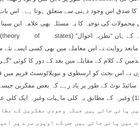
 کا صدق اس وجود ذہنی سے متعلق ہوتا ہے۔ اس بات
 محمولات کی توجیہ کا یہ مسئلہ بھی علامہ ابن سینا 
428 / 1037)
و مابعد روایت نے اس معاملے میں بھی کسی ایسے نئے م
دمین کے کلام کے مقابلے میں بعد کے دور کا کوئی “گہر
نہوں نے اس بحث کو ارسطوی و نیوپلاٹونسٹ فریم میں 
ائیڈ نوٹ کے طور پر یاد رہے کہ بعض مفکرین جیسے
علامہ طوسی (م 672 / 1274) وغیرہ کے مطابق یہ کلی ماہیات وغیرہ ایک کلی 
universal intell) میں پائی جاتی ہیں جبکہ وجودی مفکرین کے مطا
ت میں پائی جاتی ہیں جس کے اوپری سرے پر اعی