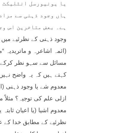
یا یونیورسل انٹلیکٹ و
ہاں وجود ذہنی سے مراد 
ہے۔ بعض متاخرین اس وج
وجود ذہنی کے نظرئیے میں 
(ائمہ اشاعرہ و ماتریدیہ “
مسائل سے سہو نظر کرکے اگ
کہتے ہیں کہ یہ واضح نہ
معدوم شے یا وجود ذہنی (اور 
ازلی علم کی توجیہ؟ مثلاً 
معدوم اشیا (یا اعیان ثابتہ
نظرئیے کے مطابق خدا کے عل