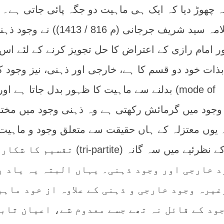
یہ چھوڑ دیا کہ ایک ہی ماہیت دو جگہ پائی جاتی ہے۔
بنا پر بعض متاخرین (مثلاً علامہ سید شریف جرجانی (م 816 / 1413)) نے 
اور امام رازی کے اعتراض کا حل تجویز کرنے کے لئے اس
بذات خود دو قسم کا ہے، خارجی اور ذہنی، نیز وجود 
نوعیت ( mode of existence) بدلنے سے ماہیت کا ظہور بدل جاتا ہے اور
وجود میں گرمائش رکھتی ہے وہ ذہنی وجود میں مخت
یوں معتزلہ کے ہاں حقیقت سے متعلق وجود و ماہیت
دوئی (duality) وجود ذہنی کے نظرئیے میں سہ گانہ (tri-partite) تقسیم کا شکار
د خارجی اور وجود ذہنی۔ یہاں البتہ یہ یاد ر
غیرہ وجود خارجی و ذہنی کے علاوہ از خود ماہی
جود کے قائل نہ تھے جسے معدوم شے، اعیان ثاب