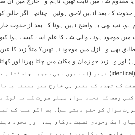
یا معدوم شے میں ثابت تھیں، تاہم وہ خارج میں ان ص
حدوث کے بعد انہیں لاحق ہوئیں۔ چنانچہ اگر خالق کو
ہو، تب بھی یہ واضح نہیں ہوتا کہ بعد از حدوث خار
میں موجود ہونے والی شے کا علم اسے کیسے ہوا کیو
بق بھی وہ ازل میں موجود نہ تھیں؟ مثلاً زید کا عین ث
 اور وہ زید جو زمان و مکان میں چلتا پھرتا اور کھاتا پ
ہے، یہ دونوں بہرحال عین (identical) نہیں (اسے یوں بھی سمجھا جاسکتا 
صفت کے تجدد کے بغیر ہی خارج میں بعینہ پایا
کسی وصف کا تجدد ہوا، پہلی صورت کے یہ لوگ ب
رت سوال کو جنم دیتی ہے)۔ پس اگر علم کے لیے
یان ایک وجودی نسبت درکار ہے، اور مجرد ذہنی
پر خارجی شے کا عین نہیں، تو کسی مجرد شے کا