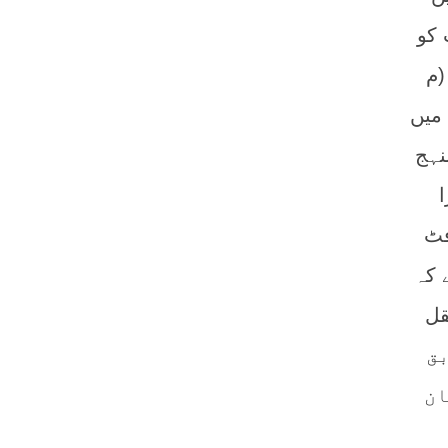
 کو
(م
 سے قبل معتزلہ کے ہاں “نظریہ احوال” (theory of states) میں
نہج
ا
فٹ
 کہ
عقل
بق
ان