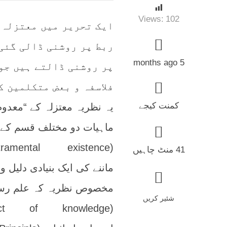
Views:
102
ایک تحریر میں معتزلہ 
ربط پر روشنی ڈالی گئی
5 months ago
پر روشنی ڈالتے ہیں جو 
فلاسفہ و بعض متکلمین ک
کمنت کیجے
یہ نظریہ معتزلہ کے “معدوم 
ماہیات دو مختلف قسم کے 
41 منٹ چاہیں
ماننے کی ایک بنیادی دلیل 
مخصوص نظریہ کہ علم رسی 
شئیر کریں