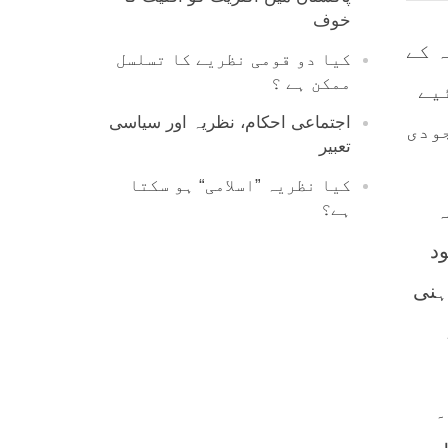
خوف
 کے
کیا دو قومی نظریے کا تسلسل
ممکن ہے ؟
یے
اجتماعی احکام، نظریہ اور سیاسی
جودی
تعبیر
کیا نظریہ ”اسلامی“ ہو سکتا
ہ
ہے؟
د
mental e)۔ وجود ذہنی
ہے۔