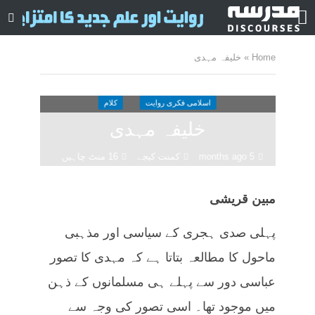
Home
»
خلیفہ مہدی
اسلامی فکری روایت
کلام
خلیفہ مہدی
5 months ago
کمنت کیجے
16 منٹ چاہیں
مبین قریشی
پہلی صدی ہجری کے سیاسی اور مذہبی
ماحول کا مطالعہ بتاتا ہے کہ مہدی کا تصور
عباسی دور سے پہلے ہی مسلمانوں کے ذہن
میں موجود تھا۔ اسی تصور کی وجہ سے