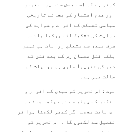
کرتی ہے کہ اسے محض سند پر اعتبار
اور عدم اعتبار کی بجائے تاریخی
سیاسی کشمکش کے اثرات و شواہد کی
درایت کی تشکیک لئے پرکھا جائے۔
صرف مہدی سے متعلق روایات ہی نہیں
بلکہ قتل عثمان رض کے بعد فتن کے
دور کی تقریباً ساری ہی روایات کی
حالت یہی ہے۔
نوٹ : اس تحریر کو مہدی کے اقرار و
انکار کے پہلو سے نہ دیکھا جائے ۔
اس بابت مجھے اگر کبھی لکھنا ہوا تو
تفصیل سے لکھوں گا ۔ اس تحریر کو