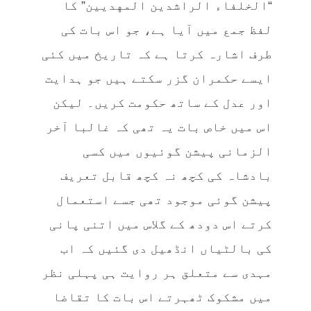
“الخلفاء الراشدين المهديين” کا
لفظ جمع میں آیا ہے، جو اس بات کی
طرف اشارہ کرتا ہے کہ تاریخ میں کئی
ایسے حکمران گزر سکتے ہیں جو ہدایت
اور عدل کے ساتھ حکومت کریں۔ لیکن
اس میں خاص بات یہ تھی کہ غالبا آخر
الزمانی پیشن گوئیوں میں کسی
بادشاہ کی کچھ نہ کچھ قابل تعریف
پیشن گوئی موجود تھی جسے استعمال
کرتے اس دودھ کے گلاس میں اتنی پانی
کی بالٹیاں انڈھیل دی گئیں کہ اب
مہدی سے متعلق ہر روایت ہی پہلی نظر
میں مشکوک ٹھہرتے اس بات کا تقاضا