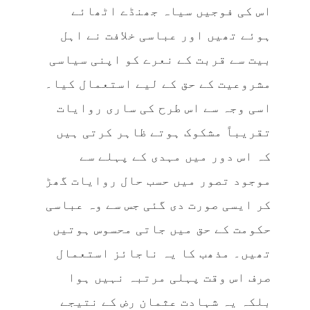
اس کی فوجیں سیاہ جھنڈے اٹھائے
ہوئے تھیں اور عباسی خلافت نے اہل
بیت سے قربت کے نعرے کو اپنی سیاسی
مشروعیت کے حق کے لیے استعمال کیا۔
اسی وجہ سے اس طرح کی ساری روایات
تقریباً مشکوک ہوتے ظاہر کرتی ہیں
کہ اس دور میں مہدی کے پہلے سے
موجود تصور میں حسب حال روایات گھڑ
کر ایسی صورت دی گئی جس سے وہ عباسی
حکومت کے حق میں جاتی محسوس ہوتیں
تھیں۔ مذھب کا یہ ناجائز استعمال
صرف اس وقت پہلی مرتبہ نہیں ہوا
بلکہ یہ شہادت عثمان رض کے نتیجے