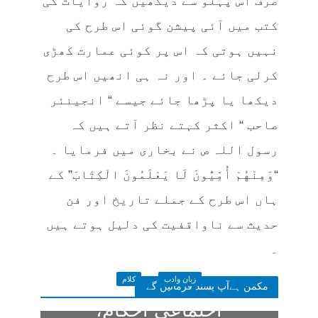
صرف اس پہلو سے دیکھیں کہ روایات کی
کتب میں آئی پیشن گوئی اس طرح کی
نہیں ہوتی کہ اس پر کوئی عمارت کھڑی
کرلی جائے ۔ اور نہ ہی انھیں اس طرح
دیکھا یا پڑھا جائے جیسے “ انجینئر
صاحب “ اکثر کہتے نظر آتے ہیں کہ
رسول اللہ ص نے بخاری میں فرمایا ۔
“وَمِنْهُمْ أُمِّيُّونَ لَا يَعْلَمُونَ الْكِتَابَ” کے
ہاں اس طرح کے جملے تاریخ اور فن
حدیث سے ناواقفیت کی دلیل ہوتے ہیں
۔
زبان وادب
کلام
مکمن ہےآپ پسند فرمائیں گے
اجتماعی احکام،