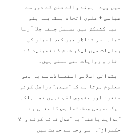
میں پیدا ہونے والے فتن کے دور سے
عباسی + علوی اتحاد بمقابلہ بنو
امیہ کشمکش میں مسلسل چلتا چلا آرہا
تھا۔ اسی تناظر میں کعب احبار کی
روایات میں آپکو شام کے فضیلیت کے
آثار و روایات بھی ملتی ہیں۔
ابتدائی اسلامی استعمالات سے یہ بھی
معلوم ہوتا ہے کہ “مہدی” دراصل کوئی
منفرد اور مخصوص لقب نہیں تھا بلکہ
ایک عمومی وصف تھا جس کا معنی ہے
“ہدایت یافتہ” یا “عدل قائم کرنے والا
حکمران”۔ اسی وجہ سے حدیث میں