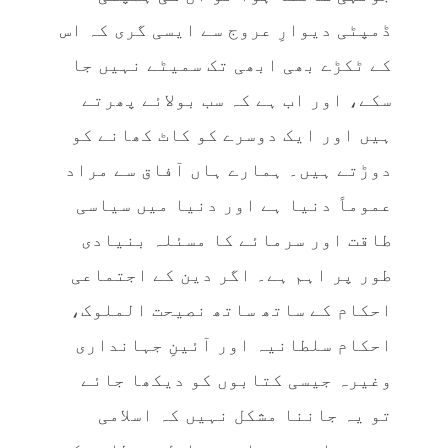
ڈمپٹی دیوارِ عروج سے ایسی گری کہ اس
کے ٹکڑے بھی ابھی تک سمیٹے نہیں جا
سکے، اور اب ہے کہ سب بولائے پھرتے
ہیں اور ایک دوسرے کو کاٹ کھانے کو
دوڑتے ہیں۔ ہمارے ہاں آفاق سے مراد
عموماً دنیا ہے اور دنیا میں سیاسی
طاقت اور سرمائے کا مسئلہ بنیادی
طور پر اہم ہے۔ اگر دین کے اجتماعی
احکام کے ساتھ ساتھ نصیحت الملوک،
احکام سلطانیہ اور آئینِ جہانداری
وغیرہ جیسی کتابوں کو دیکھا جائے
تو یہ جاننا مشکل نہیں کہ اسلامی