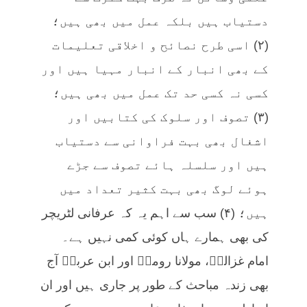
دستیاب ہیں بلکہ عمل میں بھی ہیں؛
(۲) اسی طرح نصائح و اخلاقی تعلیمات
کے بھی انبار کے انبار مہیا ہیں اور
کسی نہ کسی حد تک عمل میں بھی ہیں؛
(۳) تصوف اور سلوک کی کتابیں اور
اشغال بھی بہت فراوانی سے دستیاب
ہیں اور سلسلہ ہائے تصوف سے جڑے
ہوئے لوگ بھی بہت کثیر تعداد میں
ہیں؛ (۴) سب سے اہم یہ کہ عرفانی لٹریچر
کی بھی ہمارے ہاں کوئی کمی نہیں ہے۔
امام غزالیؒ، مولانا رومیؒ اور ابن عربیؒ آج
بھی زندہ مباحث کے طور پر جاری ہیں اور ان