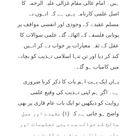
ہیں۔ امام عالی مقام غزالی علیہ الرحمہ کا
اصل علمی کارنامہ یہی ہے کہ انہوں نے
مسلم عقیدے کے وجودی اور انفسی مواقف پر
یونانی فلسفے کے اٹھائے گئے علمی سوالات کا
عقل کے ثقہ معیارات پر جواب دے کر انہیں
کند کر دیا اور تن تنہا اسلامی تہذیب کو بچانے
میں کامیاب ہو گئے۔
یہاں ایک بہت اہم بات کا ذکر کرنا ضروری
ہے۔ اگر ہم اپنی تہذیب کی وقیع علمی
روایت کو دیکھیں تو ایک بات عام قاری پر بھی
واضح ہو جاتی ہے کہ (۱) عقیدے اور عملِ
صالح کے حوالے سے دینی تعلیمات اور
علمی وسائل نہ صرف بہت کثرت سے