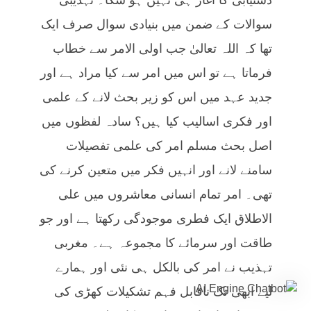
سوالات کے ضمن میں بنیادی سوال صرف ایک
تھا کہ اللہ تعالیٰ جب اولی الامر سے خطاب
فرماتا ہے تو اس میں امر سے کیا مراد ہے اور
جدید عہد میں اس کو زیر بحث لانے کے علمی
اور فکری اسالیب کیا ہیں؟ سادہ لفظوں میں
اصل بحث مسلم امر کی علمی تفصیلات
سامنے لانے اور انہیں فکر میں متعین کرنے کی
تھی۔ امر تمام انسانی معاشروں میں علی
الاطلاق ایک فطری موجودگی رکھتا ہے اور جو
طاقت اور سرمائے کا مجموعہ ہے۔ مغربی
تہذیب نے امر کی بالکل ہی نئی اور ہمارے
لیے ابھی تک ناقابل فہم تشکیلات کھڑی کی