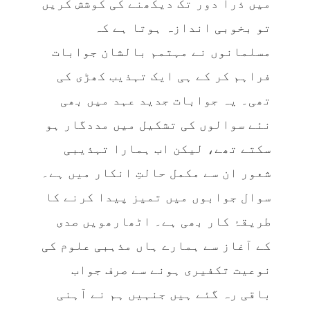
میں ذرا دور تک دیکھنے کی کوشش کریں
تو بخوبی اندازہ ہوتا ہے کہ
مسلمانوں نے مہتمم بالشان جوابات
فراہم کر کے ہی ایک تہذیب کھڑی کی
تھی۔ یہ جوابات جدید عہد میں بھی
نئے سوالوں کی تشکیل میں مددگار ہو
سکتے تھے، لیکن اب ہمارا تہذیبی
شعور ان سے مکمل حالتِ انکار میں ہے۔
سوال جوابوں میں تمیز پیدا کرنے کا
طریقۂ کار بھی ہے۔ اٹھارھویں صدی
کے آغاز سے ہمارے ہاں مذہبی علوم کی
نوعیت تکفیری ہونے سے صرف جواب
باقی رہ گئے ہیں جنہیں ہم نے آہنی