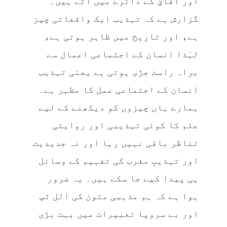
اور آفاق کے دائرے میں آتے ہیں۔
گزارش ہے کہ تہذیب ایک واقعاتی چیز
ہے، اور تاریخ میں ظاہر ہوتی ہے،
لہٰذا انسان کے اجتماعی اعمال سے
براہ راست جڑی ہوتی ہے یعنی تہذیب
انسان کے اجتماعی عمل کا مظہر ہے۔
ہمارے ہاں چیزوں کو دیکھنے کے لیے
علم کا کوئی تہذیبی اور روایتی
تناظر باقی نہیں رہا اور نہ جدیدیت
اور تہذیبِ مغرب کی تفہیم کے وسائل
ہی پیدا کیے جا سکے ہیں۔ یہ ضرور
ہوا ہے کہ ہم مذہبی متون کی الل ٹپ
اور بے سروپا تعبیرات میں بہت بڑی