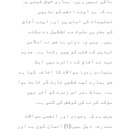
باقی نہیں رہی۔ ہماری خوش فہمی یہ
ہے کہ ہم اپنے انفس کو مذہبی
تعلیمات کی اساس پر اور اپنے آفاق
کو مغربی علوم سے تشکیل دے سکتے
ہیں۔ یہی وہ دوئی ہے جس نے اسلامی
تہذیب کے قلب کو چیر رکھا ہے۔ جدید
عہد نے آفاق کے دائرے میں ایک
بنیادی زمرۂ سوالات کا اضافہ کیا ہے
جو ہمارے لیے قطعی غارت گر ثابت ہوا
ہے۔ بساط بھر اس زمرے کو آخر میں
مؤکد کرنے کی کوشش کی گئی ہے۔
عرض ہے کہ وجودی اور انفسی سوالات
مندرجہ ذیل ہیں:(۱) انسان کون ہے اور