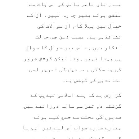
عمار خان ناصر صاحب کی اس بات سے
متفق ہوئے بغیر چارہ نہیں۔ ان کے
خیال میں پہلا کام ان سوالات کی
نشاندہی ہے۔ مسلم ذہن جس حالت
انکار میں ہے اس میں سوال کا سوال
ہی پیدا نہیں ہوتا لیکن کوشش ضرور
کی جا سکتی ہے۔ ذیل کی تحریر اسی
نشاندہی کی کوشش ہے۔
گزارش ہے کہ ہند اسلامی تہذیب کے
گزشتہ دو تین سو سالہ دورانیے میں
صدیوں کی محنت سے جمع کیے ہوئے
ہمارے سارے جواب اس لیے غیر اہم یا
گم ہو گئے کہ انسانی بستیوں میں