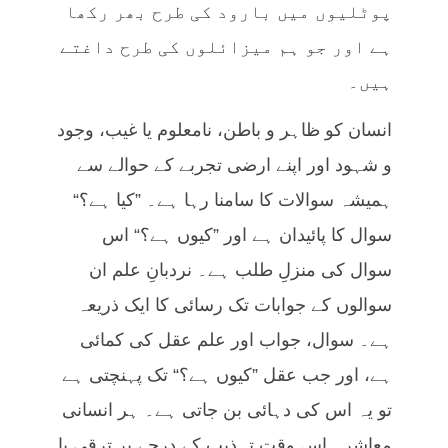
پوٹلیوں میں بارود کی طرح بھر رکھا
ہے اور جو ہم میزائلوں کی طرح داغتے
ہیں۔
انسان کو ظاہر و باطن، نامعلوم یا غیب، وجود
و شہود اور اپنے ارضی تجربے کے حوالے سے
ہمیشہ سوالات کا سامنا رہا ہے۔ ”کیا ہے؟“
سوال کا پائیدان ہے اور ”کیوں ہے؟“ اس
سوال کی منزلِ طلب ہے۔ نردبانِ علم ان
سوالوں کے جوابات تک رسائی کا ایک ذریعہ
ہے۔ سوال، جواب اور علم عقل کی کمائی
ہے، اور جب عقل ”کیوں ہے؟“ تک پہنچتی ہے
تو یہ اس کی دہائی بن جاتی ہے۔ ہر انسانی
معاشرہ اس وقت تہذیب کے درجے پر ترقی پا