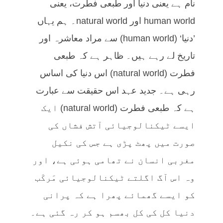
نام ہے یعنی دنیا اور طبعی فطرت، یعنی
human world اور natural world۔ ہم یہاں
’دنیا‘ (human world) سے مراد معاشرہ اور
تاریخ لے رہے ہیں۔ ظاہر ہے کہ طبعی
فطرت (natural world) اس دنیا کی اساس
رہی ہے۔ جدید عہد اس حقیقت سے عبارت
ہے کہ طبعی فطرت (natural world) ایک
ایسے ٹیکنالوجیائی آتش فشاں کی
صورت میں پھٹ پڑی ہے جس کی نکیل
مغربی انسان نے تھامی ہوئی ہے، اور
وہ اس آگ اگلتے ٹیکنالوجیائی مَرکَب
کو ایسے گھمائے پھرا ہے کہ پرانی
دنیا کل کی کل بھسم ہو کر رہ گئی ہے۔