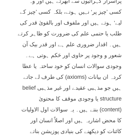
پراسرار گہرائیوں سے ابھرتے ہیں اور وہ
کسی ’چیز پر‘ نہیں ہوتے، بلکہ کسی ’چیز کے
لیے‘ ہوتے ہیں اور ملفوف اور بالقویٰ قدر کی
طلب یا حتمی علم کی ضرورت کو ظاہر کرتے
ہیں۔ اقدار ضروری علم ہے اور قدر بیک آن
شعور و وجود پر حاوی اور حَکم ہوتی ہے۔
وجودی سوالات انسان کو خود ساختہ یا عطا
کردہ ان بیانات (axioms) کی طرف لے جاتے
ہیں جو مذہبی عقیدے اور غیر مذہبی belief
structure یا وجودی موقف کا محتویٰ
(content) بنتے ہیں۔ یہ سوالات اول الاولیات
کا محض اشاریہ ہیں اور اصلاً انسان اور
کائنات کو دیکھنے کی بنیادی پوزیشن بناتے