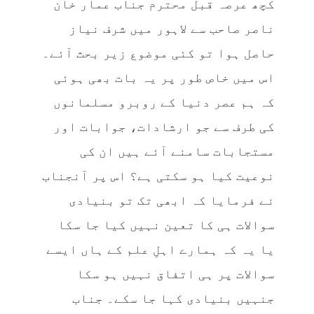
کچھ عرصہ قبل محترم جناب عمار خان
ناصر صاحب سے لاہور میں شرف نیاز
حاصل ہوا تو کئی موضوع زیر بحث آئے۔
اس میں خاص طور پر یہ بات بھی ہوئی
کہ ہم عصر دنیا کے روبرو مسلمانوں
کی طرف سے جو ارشادات، جوابات اور
مستجابات سامنے آئے ہیں ان کی
نوعیت کیا ہو سکتی ہے؟ اس پر آنجناب
نے فرمایا کہ ابھی تک تو بنیادی
سوالات ہی کا تعین نہیں کیا جا سکا
یا یہ کہ ہمارے اہلِ علم کے ہاں ایسے
سوالات پر ہی اتفاق نہیں ہو سکا
جنہیں بنیادی کہا جا سکے۔ جناب