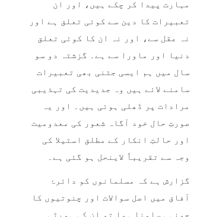
مہارت پیدا کر چکے ہیں، اور ان
تعبیرات کا دین سے کوئی تعلق ہے اور
نہ عقل سے، اور نہ ان کا کوئی تعلق
دنیا اور ماورا سے ہے۔ گزشتہ دو سو
سال میں ہم ایسی جتنی بھی تعبیرات
سامنے لائے ہیں وہ جدیدیت کی تہذیبی
مرادات پر ڈھلی ہوئی ہیں۔ اور یہ
صورتِ حال خود آگاہ شعور کی معدومیت
اور حالتِ انکار کے مطلق استیلا کی
وجہ سے تقریباً لاینحل ہو گئی ہے۔
گزارش ہے کہ مسلمانوں کو دائرۂ
آفاق میں اصل سوالات اور چنوتیوں کا
جونہی سامنا ہوا تو ان کی ہمپٹی