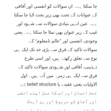
جا سکتا ہے۔ ان سوالات کو انفسی اور آفاقی
کے عنوانات کے تحت بھی زیر بحث لایا جا سکتا
ہے۔ عین انہی بنیادی سوالات سے شہود اور
غیب کے زیر عنوان بھی نمٹا جا سکتا ہے۔ یعنی
وجودی، انفسی اور ”عالم نامعلوم“ کے
سوالات تاکید کے فرق سے بڑی حد تک ایک ہی
نوع سے تعلق رکھتے ہیں، اور اسی طرح
تہذیبی، آفاقی اور شہودی سوالات تاکید کے
فرق سے ایک ہی زمرہ میں آتے ہیں۔ اول
الاولیات یعنی عقیدے یا belief structure کے
تحت انسان اور اس کا عمل اپنے انفس
اور آفاق کو مربوط اور ہم آہنگ
رکھتا ہے۔ ہر تہذیب میں علم اور عمل