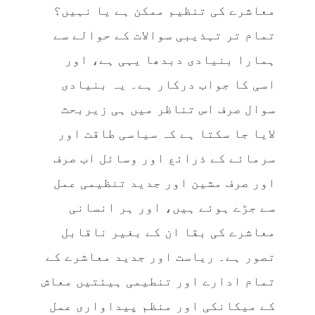
معاشرے کی تنظیم ممکن ہے یا نہیں؟
تمام تر تہذیبی سوالات کے حوالے سے
ہمارا بنیادی دبدھا یہی ہے، اور
اسی کا جواب درکار ہے۔ یہ بنیادی
سوال صرف اس تناظر میں ہی زیربحث
لایا جا سکتا ہے کہ سیاسی طاقت اور
سرمائے کے ذرائع اور وسائل اب صرف
اور صرف مشین اور جدید تنظیمی عمل
سے جڑے ہوئے ہیں، اور ہر انسانی
معاشرے کی بقا ان کے بغیر ناقابل
تصور ہے۔ ریاست اور جدید معاشرے کے
تمام ادارے اور تنطیمی ہیئتیں معاش
کے میکانکی اور منظم پیداواری عمل