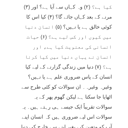
کیا ہے؟ (۲) وہ کہاں سے آیا ہے؟ اور (۳)
مرنے کے بعد کہاں جائے گا؟ (۴) کیا اس کا
کوئی خالق ہے یا نہیں؟ (۵) انسان دنیا
میں کیوں اور کس لیے ہے؟ (۶) حیات
انسانی کی معنویت کیا ہے، اور
انسان نے یہاں دنیا میں کیا کرنا
ہے؟ (۷) دنیا میں زندگی گزارنے کے لیے کیا
انسان کے پاس ضروری علم ہے یا نہیں؟
وغیرہ وغیرہ۔ ان سوالات کو کئی طرح سے
اٹھایا جا سکتا ہے لیکن گھوم پھر کے یہ
سوالات تقریباً ایک جیسے ہی رہتے ہیں۔ یہ
سوالات اس لیے ضروری ہیں کہ انسان اپنے
آپ کو متعین کیے بغیر اپنے سے خارج کی دنیا