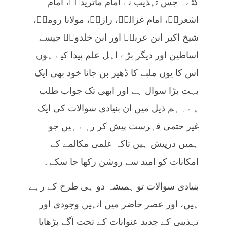
گئے۔ جس تہذیب نے امام ماتریدیؒ، امام
اشعریؒ، امام غزالیؒ، رازیؒ، مولانا رومیؒ،
شیخ اکبر ابن عربیؒ اور ابن خلدونؒ جیسے
اساطین اور دیگر بڑے اہل علم پیدا کیے ہوں
اس کا یوں ملبے کا ڈھیر بن جانا خود بھی ایک
بہت بڑا سوال ہے اور ابھی تک جواب طلب
ہے۔ ہم ذیل میں ان بنیادی سوالات کی ایک
غیر حتمی فہرست پیش کر رہے ہیں جو
ہمیں درپیش ہیں تاکہ علمی مکالمے کے
امکانات کو امید سے روشن رکھا جا سکے۔
بنیادی سوالات تو ہمیشہ دو ہی طرح کے رہے
ہیں، اور عصر حاضر میں انہیں وجودی اور
تہذیبی کے جدید عنوانات کے تحت آگے بڑھایا