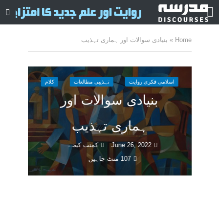
Home
»
بنیادی سوالات اور ہماری تہذیب
اسلامی فکری روایت
تہذیبی مطالعات
کلام
بنیادی سوالات اور
ہماری تہذیب
June 26, 2022
کمنت کیجے
107 منٹ چاہیں