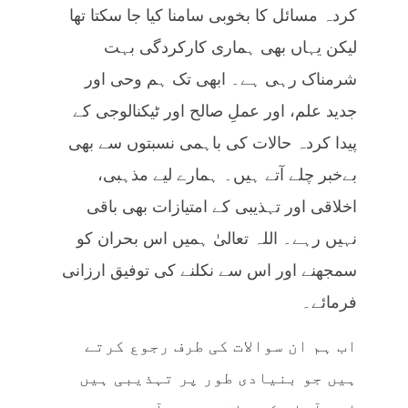
کردہ مسائل کا بخوبی سامنا کیا جا سکتا تھا
لیکن یہاں بھی ہماری کارکردگی بہت
شرمناک رہی ہے۔ ابھی تک ہم وحی اور
جدید علم، اور عملِ صالح اور ٹیکنالوجی کے
پیدا کردہ حالات کی باہمی نسبتوں سے بھی
بےخبر چلے آتے ہیں۔ ہمارے لیے مذہبی،
اخلاقی اور تہذیبی کے امتیازات بھی باقی
نہیں رہے۔ اللہ تعالیٰ ہمیں اس بحران کو
سمجھنے اور اس سے نکلنے کی توفیق ارزانی
فرمائے۔
اب ہم ان سوالات کی طرف رجوع کرتے
ہیں جو بنیادی طور پر تہذیبی ہیں