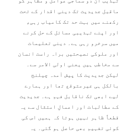
تہذیب ان دو سماجی عوامل و مظاہر کو
ماقبل جدیدیت تک دینی اقدار کے تحت
رکھنے میں بہت حد تک کامیاب رہی،
اور اپنے تہذیبی مسائل کے حل کرنے
میں سرخرو رہی ہے۔ دینی تعلیمات
اور ملوکی نصیحتیں براہ راست انسان
سے مخاطب ہیں یعنی اولی الامر سے۔
لیکن جدیدیت کا پیش آمدہ چیلنج
بالکل ہی غیرمتوقع تھا اور ہمارے
لیے ابھی تک ناقابل فہم ہے۔ جدیدیت
کے مطالبات اور اعمالِ امتثال سے یہ
قطعاً ظاہر نہیں ہوتا کہ ہمیں اس کی
کوئی تفہیم بھی حاصل ہو گئی۔ یہ