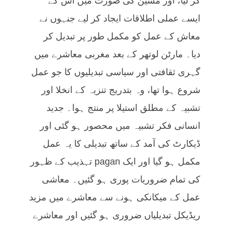
کر لیا، اور مشین کی صورت میں اس کے
ایسے عملی اطلاقات ایجاد کر لیے جنہوں نے
معاش کے عمل کو مکمل طور پر تبدیل کر
دیا۔ مارٹن لوتھر کے بعد مغربی معاشرے میں
گہری ثقافتی اور سیاسی تبدیلیوں کا جو عمل
شروع ہوا تھا، وہ بتدریج تنزیہ کے انخلا اور
تشبیہ کے مطلق استیلا پر منتج ہوا۔ جدید
انسانی فکر تشبیہ میں محصور ہو گئی اور
ڈیکارٹ کی آمد کے ساتھ تبدیلی کا یہ عمل
مکمل ہو گیا اور ایک pagan تہذیب کے ظہور
کی تمام ضروریات پوری ہو گئیں۔ معاشی
عمل کے میکانکی ہونے سے معاشرے میں مزید
ریڈیکل تبدیلیاں ضروری ہو گئیں اور معاشرے