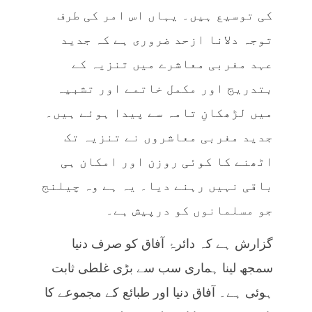
کی توسیع ہیں۔ یہاں اس امر کی طرف
توجہ دلانا ازحد ضروری ہے کہ جدید
عہد مغربی معاشرے میں تنزیہ کے
بتدریج اور مکمل خاتمے اور تشبیہ
میں لڑھکانِ تامہ سے پیدا ہوئے ہیں۔
جدید مغربی معاشروں نے تنزیہ تک
اٹھنے کا کوئی روزن اور امکان ہی
باقی نہیں رہنے دیا۔ یہ ہے وہ چیلنج
جو مسلمانوں کو درپیش ہے۔
گزارش ہے کہ دائرۂ آفاق کو صرف دنیا
سمجھ لینا ہماری سب سے بڑی غلطی ثابت
ہوئی ہے۔ آفاق دنیا اور طبائع کے مجموعے کا