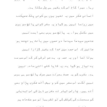
رہا۔ میرا کام اس کے بغیر ہی چل سکتا ہے۔
انسانی فکر میں یہ تغیر یوں ہی کوئی پلک جھپکنے
میں رونما نہیں ہو گیا، یہ سفر کوئی پانچ سو برس
میں مکمل ہوا۔ یہ پانچ سو برس بھی ایسے نہیں
جنھیں سیدھا سیدھا دو حصوں میں بانٹ ہم نچنت ہو
جائیں کہ اس حصے میں خدا کے بغیر گزارا نہیں
ہوتا تھا اور یہ حصہ وہ ہے جو ترقی کر کے اس سب سے
بے نیاز ہو گیا ہے۔یہ کایا کلپ اتنی سادہ نہیں
ہے۔ مغرب کو یہ جست بھرنے میں صرف پانچ سو ہی برس
نہیں لگے، اس سفر میں کم و بیش آٹھ فکری پڑاؤ بھی
آئے ہیں۔ چارلس ٹیلر نے مغربی ذہن کی اس تبدیلی
کو سمجھنے کی کوشش کی تو تقریبا نو سو صفحات پر