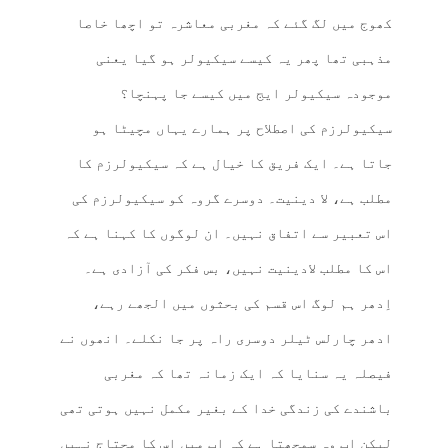
کھوج میں لگ گئے کہ مغربی معاشرہ تو اچھا خاصا
مذہبی تھا پھر یہ کیسے سیکیولر ہو گیا یعنی
موجودہ سیکیولر ایج میں کیسے جا پہنچا؟
سیکیولرزم کی اصطلاح پر ہمارے یہاں مچیٹا ہو
جاتا ہے۔ ایک فریق کا خیال ہے کہ سیکیولرزم کا
مطلب ہے، لا دینیت۔ دوسرے گروہ کو سیکیولرزم کی
اس تعبیر سے اتفاق نہیں۔ ان لوگوں کا کہنا ہے کہ
اس کا مطلب لادینیت نہیں، بس فکر کی آزادی ہے۔
اِدھر ہم لوگ اس قسم کی بحثوں میں الجھے رہے،
ادھر چارلس ٹیلر دوسری راہ پر جا نکلے۔ انھوں نے
فیصلہ یہ سنایا کہ ایک زمانہ تھا کہ مغربی
باشندے کی زندگی خدا کے بغیر مکمل نہیں ہوتی تھی
لیکن اب وہ سمجھتا ہے کہ اب میں اس کا محتاج نہیں