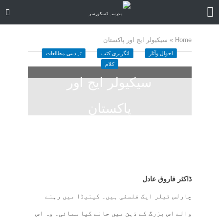
Home
»
سیکیولر ایج اور پاکستان
احوال وآثار
انگریزی کتب
تہذیبی مطالعات
کلام
سیکیولر ایج اور
پاکستان
July 3, 2022
کمنت کیجے
27 منٹ چاہیں
ڈاکٹر فاروق عادل
چارلس ٹیلر ایک فلسفی ہیں۔ کینیڈا میں رہنے
والے اس بزرگ کے ذہن میں جانے کیا سمائی۔ وہ اس