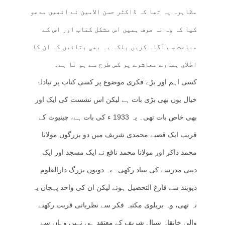
مظاہرہ یہ تھا کہ ڈاکٹر حسن الامین نے انھیں مدعو
کیا کہ وہ نہ صرف ہمیں اس مشکل کتاب اور اس کے
مباحث سے آگاہ کریں بلکہ یہ بھی بتائیں کہ ان کا
اطلاق ہمارے معاشرے پر کس طرح سے ہو تا ہے۔
کسی اہم اور بڑے فکری موضوع پر کسی کتاب پر تبادلۂ
خیال یوں بھی بڑی بات ہے لیکن اس نشست کی ایک اور
بھی خاص بات تھی۔ یہ 1933 ء کی بات ہے، چینیوث کے
قریب ایک قصبے محمدی شریف میں دو بزرگوں مولانا
محمد ذاکر اور مولانا محمد نافع نے ایک مسجد اور ایک
دینی مدرسے کی بنیاد رکھی۔ یہ دونوں بزرگ دارالعلوم
دیوبند سے فارغ التحصیل ہوئے لیکن ان کی واحد پہچان یہ
نہ تھی، وہ بریلوی مکتبہ فکر سے نظریاتی قربت رکھنے
والی خانقاہ سیال شریف کے معتقد ہی نہیں وہاں سے