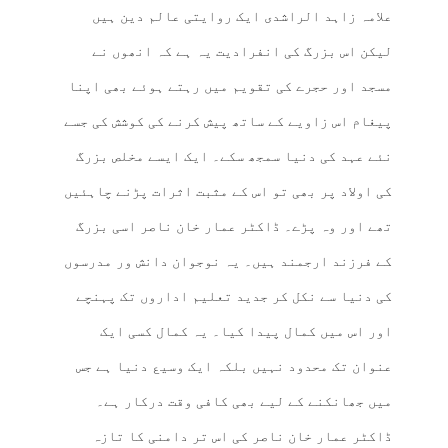
علامہ زاہد الراشدی ایک روایتی عالم دین ہیں
لیکن اس بزرگ کی انفرادیت یہ ہے کہ انھوں نے
مسجد اور حجرے کی تقویم میں رہتے ہوئے بھی اپنا
پیغام اس زاویے کے ساتھ پیش کرنے کی کوشش کی جسے
نئے عہد کی دنیا سمجھ سکے۔ ایک ایسے مخلص بزرگ
کی اولاد پر بھی تو اس کے مثبت اثرات پڑنے چاہئیں
تھے اور وہ پڑے۔ ڈاکٹر عمار خان ناصر اسی بزرگ
کے فرزند ارجمند ہیں۔ یہ نوجوان دانش ور مدرسوں
کی دنیا سے نکل کر جدید تعلیم اداروں تک پہنچے
اور اس میں کمال پیدا کیا۔ یہ کمال کسی ایک
عنوان تک محدود نہیں بلکہ ایک وسیع دنیا ہے جس
میں جھانکنے کے لیے بھی کافی وقت درکار ہے۔
ڈاکٹر عمار خان ناصر کی اس تر دامنی کا تازہ