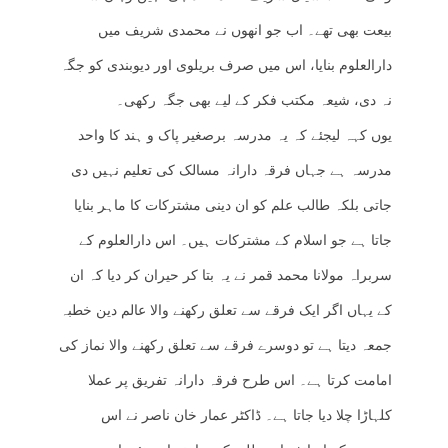
بیعت بھی تھے۔ اب جو انھوں نے محمدی شریف میں
دارالعلوم بنایا، اس میں صرف بریلوی اور دیوبندی کو جگہ
نہ دی، شیعہ مکتب فکر کے لیے بھی جگہ رکھی۔
یوں کہہ لیجئے کہ یہ مدرسہ برصغیر پاک و ہند کا واحد
مدرسہ ہے جہاں فرقہ دارانہ مسالک کی تعلیم نہیں دی
جاتی بلکہ طالب علم کو ان دینی مشترکات کا ماہر بنایا
جاتا ہے جو اسلام کے مشترکات ہیں۔ اس دارالعلوم کے
سربراہ مولانا محمد قمر نے یہ بتا کر حیران کر دیا کہ ان
کے یہاں اگر ایک فرقے سے تعلق رکھنے والا عالم دین خطبہ
جمعہ دیتا ہے تو دوسرے فرقے سے تعلق رکھنے والا نماز کی
امامت کرتا ہے۔ اس طرح فرقہ دارانہ تفریق پر عملا
کلہاڑا چلا دیا جاتا ہے۔ ڈاکٹر عمار خان ناصر نے اس