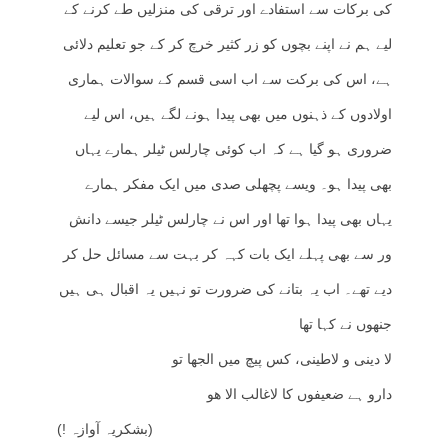
کی برکات سے استفادے اور ترقی کی منزلیں طے کرنے کے
لیے ہم نے اپنے بچوں کو زر کثیر خرچ کر کے جو تعلیم دلائی
ہے، اس کی برکت سے اب اسی قسم کے سوالات ہماری
اولادوں کے ذہنوں میں بھی پیدا ہونے لگے ہیں، اس لیے
ضروری ہو گیا ہے کہ اب کوئی چارلس ٹیلر ہمارے یہاں
بھی پیدا ہو۔ ویسے پچھلی صدی میں ایک مفکر ہمارے
یہاں بھی پیدا ہوا تھا اور اس نے چارلس ٹیلر جیسے دانش
ور سے بھی پہلے ایک بات کہہ کر بہت سے مسائل حل کر
دیے تھے۔ اب یہ بتانے کی ضرورت تو نہیں یہ اقبال ہی ہیں
جنھوں نے کہا تھا
لا دینی و لاطینی، کس پیچ میں الجھا تو
دارو ہے ضعیفوں کا لاغالب الا ھو
(بشکریہ آوازہ !)