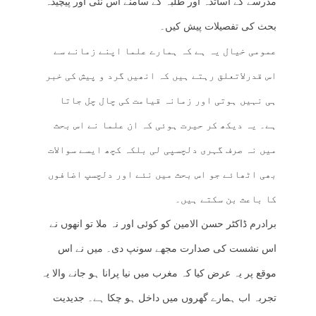
مدرسے کے اساتذہ اور طلبہ کے سامنے اس نئی اور پیچیدہ
بحث کی تفصیلات پیش کیں۔
عمومی خیال یہ ہے کہ ہمارے علما اپنے زمانے سے
اس قدرلاتعلق رہتے ہیں کہ انھیں گرد و پیش کی خبر
ہی نہیں ہوتی اور زمانہ قیامت کی چال چل جاتا
ہے۔ یہ دیکھ کر حیرت ہوئی کہ ان علما نے اس بحث
میں نہ صرف گہری دلچسپی لی بلکہ کچھ ایسے سوالات
بھی اٹھائے جو اس بحث میں نئے اور دلچسپ اضافوں
کا باعث بن سکتے ہیں۔
برادرم ڈاکٹر حسن الامین کو کوئی اور نہ ملا تو انھوں نے
اس نشست کی صدارت مجھے سونپ دی۔ میں نے اس
موقع پر یہ عرض کیا کہ مغرب میں نیا پرانا ہو جانے والا یہ
تجربہ اب ہمارے گھروں میں داخل ہو چکا ہے۔ جدیدیت