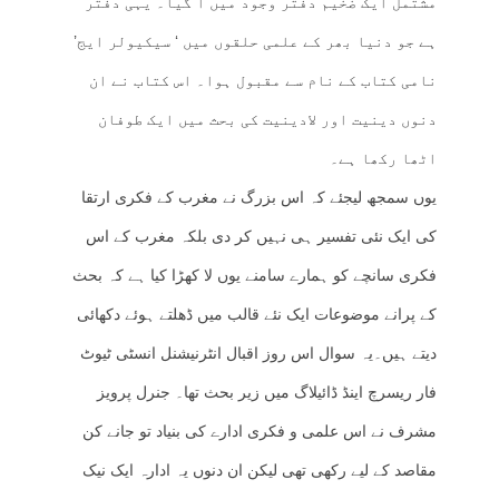
مشتمل ایک ضخیم دفتر وجود میں آ گیا۔ یہی دفتر
ہے جو دنیا بھر کے علمی حلقوں میں ‘ سیکیولر ایج’
نامی کتاب کے نام سے مقبول ہوا۔ اس کتاب نے ان
دنوں دینیت اور لادینیت کی بحث میں ایک طوفان
اٹھا رکھا ہے۔
یوں سمجھ لیجئے کہ اس بزرگ نے مغرب کے فکری ارتقا
کی ایک نئی تفسیر ہی نہیں کر دی بلکہ مغرب کے اس
فکری سانچے کو ہمارے سامنے یوں لا کھڑا کیا ہے کہ بحث
کے پرانے موضوعات ایک نئے قالب میں ڈھلتے ہوئے دکھائی
دیتے ہیں۔یہ سوال اس روز اقبال انٹرنیشنل انسٹی ٹیوٹ
فار ریسرچ اینڈ ڈائیلاگ میں زیر بحث تھا۔ جنرل پرویز
مشرف نے اس علمی و فکری ادارے کی بنیاد تو جانے کن
مقاصد کے لیے رکھی تھی لیکن ان دنوں یہ ادارہ ایک نیک