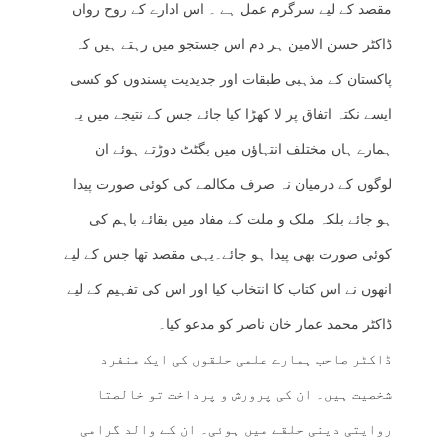
مقصد کے لیے سرگرم عمل ہے ۔ اس ادارے کے روح رواں
ڈاکٹر حسن الامین ہر دم اس جستجو میں رہتے ہیں کہ
پاکستان کے مذہبی طبقات اور جدیدیت پسندوں کو کسی
ایسے نکتہ اتفاق پر لا کھڑا کیا جائے جس کے نتیجے میں یہ
ہمارے ہاں مختلف انتہاؤں میں بگٹٹ دوڑتے ہوئے ان
لوگوں کے درمیان نہ صرف مکالمے کی کوئی صورت پیدا
ہو جائے بلکہ ملک و ملت کے مفاد میں بقائے باہم کی
کوئی صورت بھی پیدا ہو جائے۔یہی مقصد تھا جس کے لیے
انھوں نے اس کتاب کا انتخاب کیا اور اس کی تفہیم کے لیے
ڈاکٹر محمد عمار خان ناصر کو مدعو کیا۔
ڈاکٹر صاحب ہمارے علمی حلقوں کی ایک منفرد
شخصیت ہیں۔ ان کی پرورش و پرداخت تو خالصتا
روایتی دینی حلقے میں ہوئی۔ ان کے والد گرامی