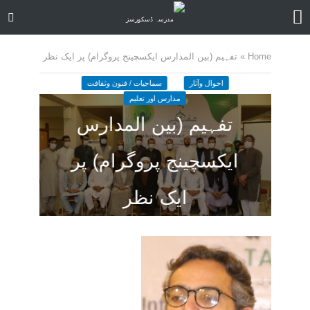
Home
»
تفہیم (بین المدارس ایکسچینج پروگرام) پر ایک نظر
احوال وآثار
سماجیات / فنون وثقافت
مدارس اور تعلیم
تفہیم (بین المدارس
ایکسچینج پروگرام) پر
ایک نظر
July 3, 2022
ا کمنٹ
21 منٹ چاہیں