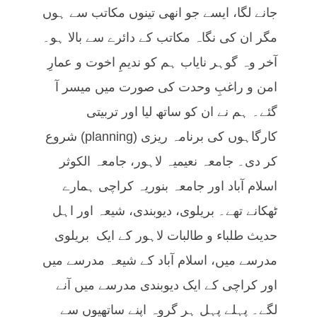
جانے لگا، ایسے جو انھی تینوں مکاتب سے ہوں
مگر ان کی نگاہ مکاتب کے دائرے سے بالا ہو۔
آخر وہ گوہر نایاب ہم کو ندیمِ اخوت و عمارِ
امن و راغبِ وحدت کی صورت میں میسر آ
گئے۔ ہم نے ان کو ساتھ لیا اور تربیتی
کارگاہوں کی برنامہ ریزی (planning) شروع
کر دی۔ جامعہ نعیمیہ لاہور، جامعہ الکوثر
اسلام آباد اور جامعہ بنوریہ کراچی ہمارے
ٹھکانے تھے۔ بریلوی، دیوبندی، شیعہ اور اہل
حدیث طلباء و طالبات لاہور کے ایک بریلوی
مدرسے میں، اسلام آباد کے شیعہ مدرسے میں
اور کراچی کے ایک دیوبندی مدرسے میں آنے
لگے۔ پہلے پہل ہر گروہ اپنے ساتھیوں سے