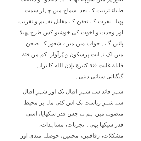
طلباء تربیت کے بعد سماج میں چہار سمت
پھیلے نفرت کے تعفن کے مقابل تفہیم و تقریب
اور وحدت و اخوت کی خوشبو کس طرح پھیلا
پائیں گے۔ جواب میں میرے شعور کے صحن
میں اک نہایت پرسکون و پُرآواز كم من فئة
قليلة غلبت فئة كثيرة بإذن الله کا ترانہ
گنگناتی سنائی دیتی۔
شہرِ قائد سے شہرِ اقبال تک اور شہرِ اقبال
سے شہرِ ریاست تک اس کئی ماہ پر محیط
منصوبے میں ہم نے جس قدر سکھایا، اسی
قدر سیکھا بھی۔ تجربات، مشاہدات،
مشکلات، رفاقتیں، محبتیں، حوصلہ مندی اور