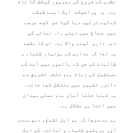
نظری کے فروغ کی بھرپور کوشش کا نام
ہے۔ یہ پراجیکٹ ایک ایسے طبقے
کےلیے ترتیب دیا گیا جو کچھ عرصے
میں سماج میں دینی راہ نمائی کی
ذمہ داری لینے والا ہے۔ اس کا مقصد
یہ تھا کہ مدارس کے ہونہار طلباء و
طالبات کو جن کے ہاتھوں میں امت کے
مستقبل کی زمام ہے، حلقہ تفریق سے
دائرہِ تفہیم میں منتقل کیا جائے۔
یہ کہنا جتنا آسان ہے، عملی میدان
میں اتنا ہی مشکل ہے۔
ہم نے سوچا کہ ہم اہل تشیعُ، دیوبندی
اور بریلوی طلباء و اساتذہ کو ایک