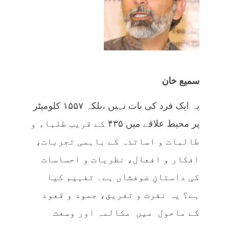
سمیع خان
یہ ایک فرد کی بات نہیں ،بلکہ ۱۵۵۷ کلومیٹر
پر محیط علاقے میں ۴۳۵ کے قریب طلباء و
طالبات و اساتذہ کے باہمی تجربات،
افکار و افعال، نظریات و احساسات
کی داستانِ ضوفشاں ہے۔ تفہیم کیا
ہے؟ یہ نفرت و تفریق، جمود و قعود
کے ماحول میں مکالمہ اور وسعت