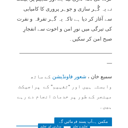
نے یہ گُہر سازی و جوہر پروری کا کامیابی
سے آغاز کر دیا ہے تاکہ یہ گہر تفرقہ و نفرت
کی تیرگی میں نورِ امن و اخوت سے انفجارِ
صبح امن کر سکیں۔
——————————————————
—
سمیع خان ،
شعور فاونڈیشن
کے ساتھ
وابستہ ہیں اور “تفہیم” کے پراجیکٹ
مینجر کے طور پر خدمات انجام دے رہے
ہیں۔
مکمن ہےآپ پسند فرمائیں گے
تعلیم و تعلم
مدارس اور تعلیم