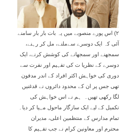
۲) اس پورے منصوبے میں یہ بات بار بار سامنے
آئی کہ ایک دوسرے سےملنے، مل کر رہنے،
سمجھنے اور سمجھانے کی کوشش کرنے، ایک
دوسرے کے نظریا ت کی تفہیم اور نفرت سے
دوری کی خواہش اکثر افراد کے اندر مدفون
تھی جس پر ان کے محدود دائروں نے قدغنیں
لگا رکھی تھیں۔ ہم نے اس خواہش کی
تکمیل کے لیے ایک سازگار ماحول مہیا کر دیا۔
تمام مدارس کے منتظمین اعلی، مدیران
محترم اور معاونین کرام نے جب تفہیم کا