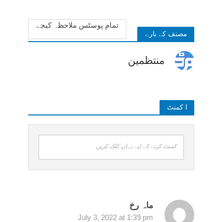
6 months ago
تمام پوسٹس ملاحظہ کیجے
مصنف کے بارے
منتظمین
ا کمنٹ
کمنٹ کرنے کے لیے یہاں کلک کریں
ماہ رخ
July 3, 2022 at 1:39 pm