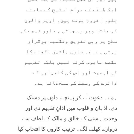
ایک طبقے کے عوام اسٹیج کے سامنے
جلوہ افروز ہوتے ہیں۔ اوپر والوں
کی بات اوپر رہ جاتی ہے اور نیچے کی
سطح پر وہی تفریق وتقسیم برقرار
رہتی ہے۔ یہ ساری باتیں لکھنے کا
مقصد مایوس کرنا نہیں بلکہ تفہیم
کی اہمیت اور اس کی کامیابی کے
دائرے کی وسعت کو سمجھانا ہے۔
ہم یہ دعوت لے کر پہنچے، دلوں پر دستک
دی، اذہان و قلوب میں اذانِ تفہیم دی اور
وحدتِ ہستی کے خالق و مالک کے لطف سے
دروازے کھلنے لگے۔ ترتیب کاروں کا انتخاب کیا