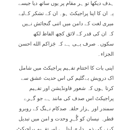
ہدف دیکھا تو ہر مقام پر یوں ساتھ دیا جیسے
یہ ان کا اپنا پراجیکٹ ہو۔ ان کے تشکر کےلیے
میری لغت کے دامن میں اتنی گنجائش نہیں
کہ ان کی قدر کے لائق کچھ الفاظ لکھ
سکوں۔ صرف یہی ہے کہ جَزاکم الله احسن
الجزاء۔
اپنی بات کا اختتام تفہیم پراجیکٹ میں شامل
اک درویش بےگلیم کی اس حدیث عشق سے
کرتا ہوں کہ شعور فاونڈیشن اور تفہیم
پراجیکٹ اس صدف کی مانند ہے جو گہرے
سمندر اور ہزار حلقہ صدکام نہنگ کے روبرو
قطرہ نیسان کو گُہرِ وحدت و امن میں تبدیل
کرنے کی ذمہ داری لیتا ہے اور تفہیم پراجیکٹ