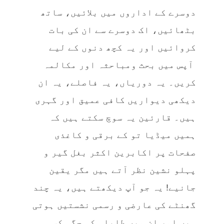
دوسرے کے اداروں میں بلائیں، ساتھ
بٹھائیں، اک دوسرے سے ان کی بات
کروائیں اور یہ کچھ دنوں کے لیے
آپس میں بحث ومباحثہ اور مکالمہ
کریں۔ یہ دوریاں، یہ فاصلے، یہ ان
دیکھی دیواریں کافی عمیق اور گہری
ہیں۔ قارئین یہ سوچ سکتے ہیں کہ
ہمیں میڈیا تو کے برقی و کاغذی
صفحات پر اکابرین اکثر بغل گیر و
پہلو نشین نظر آتے ہیں مگر یقین
جانیے! یہ جو آپ دیکھتے ہیں، یہ چند
گھنٹے کی عارضی و رسمی نشستیں ہوتی
ہیں اور ان میں طلباء کی جگہ کسی