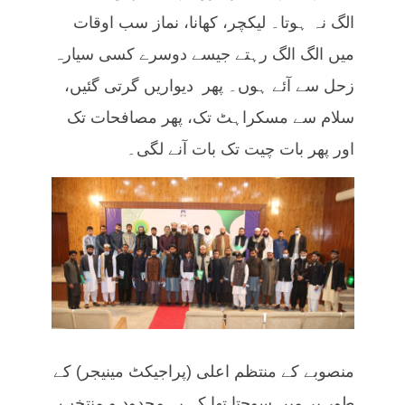
الگ نہ ہوتا۔ لیکچر، کھانا، نماز سب اوقات
میں الگ الگ رہتے جیسے دوسرے کسی سیارہ
زحل سے آئے ہوں۔ پھر دیواریں گرتی گئیں،
سلام سے مسکراہٹ تک، پھر مصافحات تک
اور پھر بات چیت تک بات آنے لگی۔
منصوبے کے منتظم اعلی (پراجیکٹ مینیجر) کے
طور پر میں سوچتا تھا کہ یہ محدود و منتخب