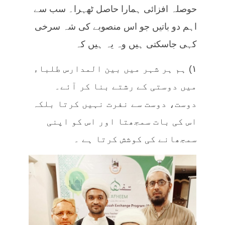
حوصلہ افزائی ہمارا حاصل ٹھہرا۔ سب سے
اہم دو باتیں جو اس منصوبے کی شہ سرخی
کہی جاسکتی ہیں وہ یہ ہیں کہ
۱) ہم ہر شہر میں بین المدارس طلباء
میں دوستی کے رشتے بنا کر آئے۔
دوست، دوست سے نفرت نہیں کرتا بلکہ
اس کی بات سمجھتا اور اس کو اپنی
سمجھانے کی کوشش کرتا ہے ۔