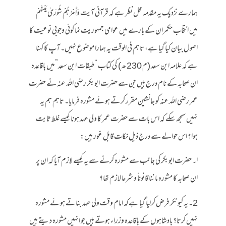
ہمارے نزدیک یہ مقدمہ محل نظر ہے کہ قرآنی آیت وَأَمْرُهُمْ شُورَىٰ بَيْنَهُمْ
میں انتخاب حکمران کے بارے میں عوامی جمہوریت نما کوئی وجوبی نوعیت کا
اصول بیان کیا گیا ہے، تاہم فی الوقت یہ ہمارا موضوع نہیں۔ آپ کا کہنا
ہے کہ علامہ ابن سعد (م 230 ھ ) کی کتاب “طبقات ابن سعد”میں باقاعدہ
ان صحابہ کے نام درج ہیں جن سے حضرت ابوبکر رضی اللہ عنہ نے حضرت
عمر رضی اللہ عنہ کو جانشین مقرر کرتے ہوئے مشورہ فرمایا۔ تاہم ہم یہ
نہیں سمجھ سکے کہ اس بات سے حضرت عمر کا ولی عہد ہونا کیسے غلط ثابت
ہوا؟ اس حوالے سے درج ذیل نکات قابل غور ہیں:
ا۔ حضرت ابوبکر کی جانب سے مشورہ کرنے سے یہ کیسے لازم آیا کہ ان پر
ان صحابہ کا مشورہ ماننا قانوناً و شرعا لازم تھا؟
2۔ یہ کیونکر فرض کرلیا گیا ہےکہ امام وقت ولی عہد بناتے ہوئے مشورہ
نہیں کرتا؟ بادشاہوں کے باقاعدہ وزراء ہوتے ہیں جو انہیں مشورہ دیتے ہیں