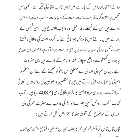
والے اعتماد اور اس کے بارے میں گمان غالب کا قانونی نتیجہ ہے، یعنی جس
شخص پر اعتماد کرتے ہوئے اسے امت کے معاملات سونپ دئیے اور اس
بارے میں اس کے فیصلے نافذ العمل اور واجب الاتباع ہیں، اسی شخص کے
بارے میں یہ ماننے میں قانونا کیا چیز مانع ہے کہ اگر وہ امت کی بھلائی دیکھتے
ہوئے کسی کو ولی عہد بنادے تو یہ بھی درست ہوسکتا ہے؟ مسئلہ ولی عہدی
پر ہماری گفتگو سے واضح ہوچکا کہ فقہا کا امام کے بارے میں یہی مفروضہ
ہے۔ یہاں ہم ولی عہدی سے متعلق اس پہلو کو سمجھنے کے لئے ان متکلم و
اصولی کی عبارت پیش کرتے ہیں جن کا متکلمین و اصولیین کی روایت پر انتہائی
گہرا اثر ہے۔ ہماری مراد قاضی ابوبکر الباقلانی مالکی (م 403 ھ) ہیں۔ آپ
کتاب “تمہید الاوائل” میں حضرت ابو بکر کی جانب سے حضرت عمر کی ولی
عہدی کے موضوع کے تحت ناقد کا اعتراض نقل کرتے ہیں:
فَإِن قَالَ قَائِل فَمَا أنكرتم من تَحْرِيم الْعَهْد من الإِمَام لغيره لموْضِع التُّهْمَة من العاهد