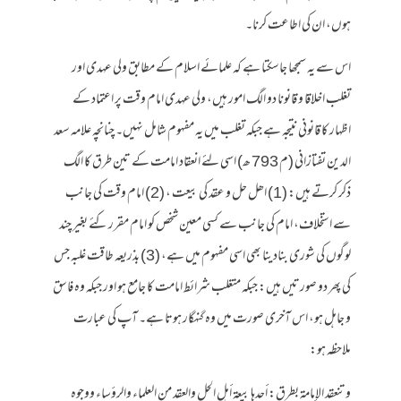
ہوں، ان کی اطاعت کرنا۔
اس سے یہ سمجھا جاسکتا ہے کہ علمائے اسلام کے مطابق ولی عہدی اور
تغلب اخلاقا و قانونا دو الگ امور ہیں، ولی عہدی امام وقت پر اعتماد کے
اظہار کا قانونی نتیجہ ہے جبکہ تغلب میں یہ مفہوم شامل نہیں۔ چنانچہ علامہ سعد
الدین تفتازانی (م 793 ھ) اسی لئے انعقاد امامت کے تین طرق کا الگ
ذکر کرتے ہیں: (1) اھل حل و عقد کی بیعت ، (2) امام وقت کی جانب
سے استخلاف، امام کی جانب سے کسی معین شخص کو امام مقرر کئے بغیر چند
لوگوں کی شوری بنادینا بھی اسی مفہوم میں ہے، (3) بذریعہ طاقت غلبہ جس
کی پھر دو صورتیں ہیں: جبکہ متغلب شرائط امامت کا جامع ہو اور جبکہ وہ فاسق
و جاہل ہو، اس آخری صورت میں وہ گنہگار ہوتا ہے۔ آپ کی عبارت
ملاحظہ ہو:
وتنعقد الإمامة بطرق: أحدها بيعة أهل الحل والعقد من العلماء والرؤساء ووجوه