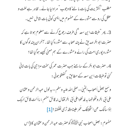
مطلب “اکثریت کی بات ماننے کا وجوب” مراد لیا جائے۔ ظاہر ہے لغت و
عقل کی رو سے مشورے کے مفہوم میں ایسی کوئی بات شامل نہیں۔
3۔ پھر “طبقات ابن سعد ” کی طرف رجوع کرنے سے معلوم ہوتا ہے کہ
حضرت ابوبکر صدیق نے چند صحابہ سے مشورہ کیا تھا۔ آخر ان چند لوگوں کا
مشورہ پوری امت کی رائے و مشورے کے ہم معنی کیسے ہوگیا تھا؟
4۔ حضرت ابوبکر کے سامنے جب حضرت عمر کی سخت مزاجی کی بات لائی
گئی تو طبقات ابن سعد کے مطابق یہ گفتگو ہوئی:
وسَمعَ بعضُ أصحاب النّبيّ – صلى الله عليه وسلم – بدخول عبد الرّحمن وعثمان
على أبى بكر وخَلْوَتِهِما به فدخلوا على أبى بكر فقال له قائلٌ منهم: ما أنت قائلٌ لربّك
إذا سألك عن استخلافك عُمَرَ علينا وقد تَرى غِلْظَتَه؟
[1]
مفہوم: بعض اصحاب نبیﷺ کو حضرت عبد الرحمن و عثمان کا (اس