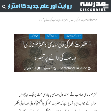
Home
»
حضرت عمر کی ولی عہدی : محترم غامدی صاحب کی رائے پر تبصرہ
اسلامی فکری روایت
سیاست واقتصاد
فقہ وقانون
حضرت عمر کی ولی عہدی : محترم غامدی
صاحب کی رائے پر تبصرہ
September 14, 2022
کمنت کیجے
51 منٹ چاہیں
محترم غامدی صاحب نے مسئلہ ولی عہدی پر جاری بحث پر ایک ویڈیو میں
سوال کے جواب میں فرمایا ہے کہ حضرت عمر کی جانشینی کو ولی عہدی کی نظیر