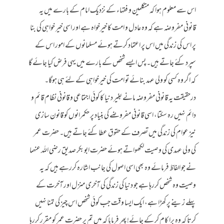
اس سے معلوم ہوا کہ متکلمین و فقہاء کے نزدیک امام کے بارے میں یہ
قانونی مفروضہ ہے کہ وہ عادل و امت کا خیرخواہ ہے اور اسی خیر خواہی کی بنا
پر اس کی زندگی میں اس پر اعتماد کرتے ہوئے مسلمانوں کے امور اس کے
سپرد کئے جاتے ہیں۔ پس ایسے شخص کے بارے میں یہی فرض کیا جائے گا
کہ اگر وہ کسی کو ولی عہد بنائے تو امت کی خیرخواہی کے لئے ہی ہوگا۔
درحقیقت یہ قانونی مفروضہ مانے بغیر دنیا کا کوئی اجتماعی و قانونی نظام قائم و
دائم نہیں رہ سکتا، اسی قانونی مفروضے کی بنیاد پر حکمرانوں کو قانون سازی
نیز عوام کی زندگی میں تصرف کے حقوق عطا کئے جاتے ہیں۔ حضرت عمر
کی ولی عہدی کی وصیت لکھواتے ہوئے حضرت ابوبکر صدیق رضی اللہ عنہما
نے جو الفاظ فرمائے وہ بھی اسی اصول کی جانب اشارہ کررہے ہیں کہ یہ
وصیت وہ شخص کررہا ہے جو دنیا کی زندگی کی آخری منزل اور آخرت کے
پہلے زینے پر کھڑا ہے، ایک ایسا وقت جب کوئی شخص اس چیز کی تمنا نہیں
کرتا کہ وہ برا کام کر کے جائے! پھر فرمایا کہ میں تم پر حضرت عمر کو مقرر کررہا