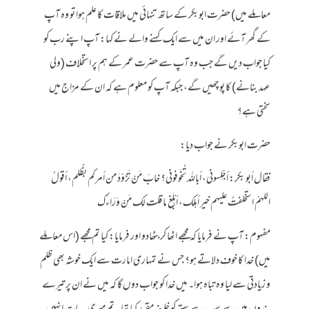
معاملے میں) حضرت ابوبکر کے ساتھ تنہائی میں ملاقات کا علم ہوا تو وہ آپ
کے گھر آئے اور ان میں سے ایک کہنے والے نے کہا: آپ اپنے رب کو
کیا جواب دیں گے جب وہ آپ سے حضرت عمر کے ہم پر استخلاف (ولی
عہد بنانے) کا پوچھیں گے، جبکہ آپ کو معلوم ہے کہ ان کے مزاج میں
سختی ہے؟
حضرت ابوبکر نے جواب دیا:
فقال أبو بكر: أجْلِسونى، أبالله تُخَوفوني؟ خابَ مَنْ تَزَوّدَ من أمركم بظُلم، أقولُ
اللهمّ استخلفتُ عليهم خير أهلك، أبْلِغ ما قلت لك مَنْ وَرَاءَك
مفہوم: آپ نے فرمایا کہ مجھے اٹھا کر بٹھادو اور فرمایا: کیا تم مجھے (اس معاملے
میں) خدا کا خوف دلاتے ہو؟ جس نے تمہاری امارت سے ایک خوشہ بھی ظلم
و زیادتی سے لیا وہ تباہ ہوا۔ میں خدا کو جواب دوں گا کہ میں نے ان پر تیرے