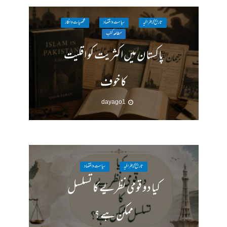
تاریخ / جغرافیہ
سیاست واقتصاد
شخصیات وافکار
مطالعہ کتب
پاکستان میں اکثریت کو اقلیت
کا خوف
1 day ago
تاریخ / جغرافیہ
سیاست واقتصاد
کیا دو قومی نظریے کا تسلسل
ممکن ہے ؟