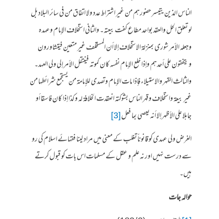
الناس الذين يتيسر حضورهم من غير اشتراط عدد ولا اتفاق من في سائر البلاد بل
لو تعلق الحل والعقد بواحد مطاع كفت بيعته۔ والثاني استخلاف الإمام وعهده
وجعله الأمر شورى بمنزلة الاستخلاف إلا أن المستخلف غير متعين فيتشاورون
ويتفقون على أحدهم وإذا خلع الإمام نفسه كان كموته فينتقل الأمر إلى ولي العهد۔
والثالث القهر والاستيلاء فإذا مات الإمام وتصدى للإمامة من يستجمع شرائطها من
غير بيعة واستخلاف وقهر الناس بشوكته انعقدت الخلافة له وكذا إذا كان فاسقا أو
جاهلا على الأظهر إلا أنه يعصى بما فعل
[3]
الغرض ولی عہدی کو قانوناً تغلب کے معنی میں مراد لینا فقہائے اسلام کی رو
سے درست نہیں اور نہ علم و عقل کے مسلمات اس بات کو قبول کرتے
ہیں۔
حوالہ جات