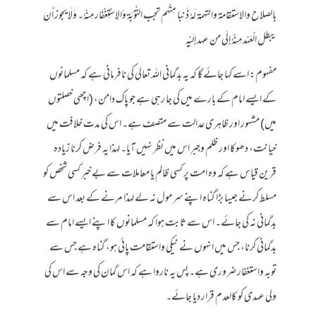
بالصلاح والاستقامة والتهمة لَهُ ذَنبا مِنْهُم تجب التَّوْبَة وَالِاسْتِغْفَار مِنْهُ۔ وَلَا يجوز أَن
يبطل الْعَهْد مِنْهُ إِلَى من عهد إِلَيْهِ
مفہوم: اسے کہا جائے گا کہ یہ بدگمانی اللہ تعالی کی نافرمانی ہے کہ مسلمانوں
کے ایسے امام کے بارے میں کی جا رہی ہے جو پاک دامن، (اچھی خصلتوں
میں) مشہور اور ظاہری عدالت سے متصف ہے۔ اس کی مدت خلافت میں
خیانت، دھوکا اور ظلم وجبر اس میں نظر نہیں آیا۔ لہذا یہ فرض کرنا زیادہ
قرین قیاس ہے کہ وہ امت پر کسی ظالم یا معاملات سے بے خبر کسی شخص کو
مسلط کرنے جیسا بڑا گناہ اپنے سر مول نہ لے لہذا مرنے کے بعد اس سے
بدگمانی نہ کی جائے۔ اس سے ثابت ہوا کہ مسلمانوں کا اپنے ایسے امام سے
بدگمانی کرنا، جس میں انہوں نے نیکی واستقامت پائی ہو، گناہ ہے جس سے
توبہ واستغفار ضروری ہے۔ پس یہ ناروا ہے کہ اس گمان کی وجہ سے اس کی
ولی عہدی کو کالعدم قرار دیا جائے۔