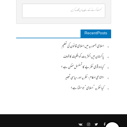
کمنٹ کرنے کے لیے یہاں کلک کریں
Recent Posts
اسلامی جمہوریہ میں اسلامی قانون کی تعلیم
پاکستان میں اکثریت کو اقلیت کا خوف
کیا دو قومی نظریے کا تسلسل ممکن ہے ؟
اجتماعی احکام، نظریہ اور سیاسی تعبیر
کیا نظریہ ”اسلامی“ ہو سکتا ہے؟