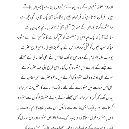
اور وہ متعلقہ شعبوں کے ماہرین کے مشوروں ہی سے پالیسیاں بناتے
ہیں۔ قرآن بتاتا ہےکہ فرعون جیسے بادشاہ کی بھی ایک کابینہ تھی جن سے
وہ مشورہ کرتا اور ان کے مطابق عمل بھی کرتا تھا۔ چنانچہ جب یہ بات
سامنے آئی کہ ایک بچہ اس کی سلطنت کو ختم کردے گا تو کسی نے اسے مشورہ
دیا کہ سب بچوں کو قتل کرو اور اس نے یہ تجویز مان لی۔ اسی طرح حضرت
یوسف علیہ السلام کے دور میں جو ملک تھا اس نے بھی قحط سالی کے مسئلے
سے نبٹنے کے بارے میں مشورہ قبول کیا۔ اسی طرح ولی عہد مقرر کرتے
ہوئے بھی بادشاہ وقت مشورہ کیا کرتے ہیں۔ خود حضرت امیر معاویہ نے
بھی اس معاملے میں مشورے کئے تھے۔ ایک ادارے کا عقل مند سربراہ ،
یہاں تک کہ گھر کا سربراہ، بھی فیصلے کرتے ہوئے متعلقہ لوگوں سے مشورہ
کرتا ہے اور یہ ایک اچھی عادت ہے، لیکن اس سے یہ کیسے لازم آتا ہے کہ
اس پر مشورہ قبول کرنا قانوناً واجب بھی ہے؟ الغرض مشورہ اور ولی عہدی کو
ایک دوسرے کے مقابلے پر لانا خلط مبحث ہے، الا یہ کہ مشورے کا