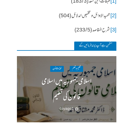
[1]
طبقات ابن سعد (3 / 183)
[2]
تہمید الاوائل و تلخیص الدلائل (504)
[3]
شرح المقاصد (5 / 233)
مکمن ہےآپ پسند فرمائیں گے
تعلیم و تعلم
فقہ وقانون
اسلامی جمہوریہ میں اسلامی
قانون کی تعلیم
1 day ago