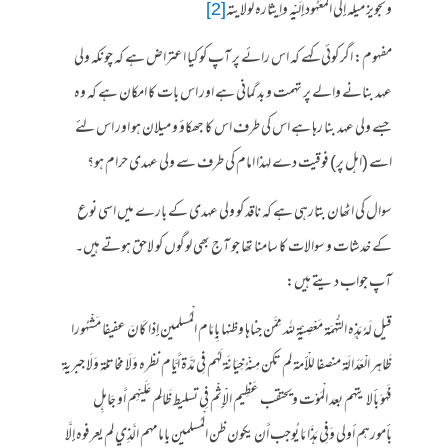
وتجويز ميله إِلَى الْمَعْهُود إِلَيْهِ وإيثاره لولايته
[2]
مفہوم: اگر کوئی کہے کہ اس رائے پر آپ کو کیا اعتراض ہے کہ چونکہ ولی
عہد بنانے والے پر تہمت و بد گمانی ہے اور اس بات کا امکان ہے کہ وہ
جسے ولی عہد بنا رہا ہے اس کی طرف اس کا جھکاؤ و میلان ہو اور اس لئے
اسے (اہل پر) فوقیت دے لہذا امام کی طرف سے ولی عہدی حرام ہو؟
سوال کی اٹھان بتارہی ہے کہ ناقد کو ولی عہدی کے بارے میں اسی نوع
کے خدشات و سوالات کا سامنا تھا جو آج بھی لوگوں کو لاحق ہوتے ہیں۔
آپ جواب دیتے ہیں:
قيل لَهُ هَذِه التُّهْمَة مَعْصِيّة لله مِمَّن جناها وظنها بِإِمَام الْمُسلمين إِذا كَانَ عفيفا مَشْهُورا
ظَاهر الْعَدَالَة منصفا للْأمة لم تكن مِنْهُ خِيَانَة لَهُم فِي مُدَّة أَيَّام نظره وَلَا مخاتلة وَلَا جبرية
فَهُوَ بألا يتهم بعد الْمَوْت ويحتقب عَظِيم الْإِثْم فِي تسليط ظَالِم عَلَيْهِم أَو جَاهِل
بأمورهم أولى وَفِي هَذَا مَا يُوجب أَن يكون ظن الْمُسلمين بإمامهم الَّذِي لم يعرفوه إِلَّا