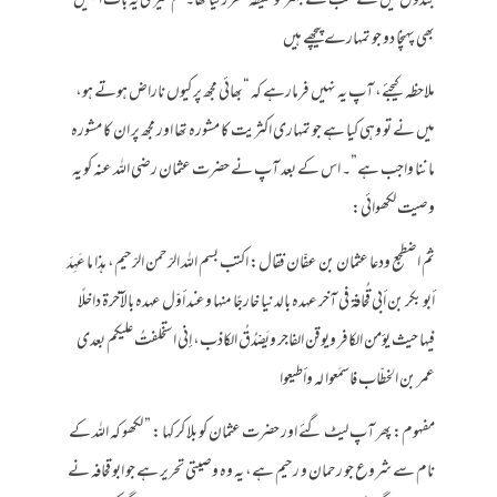
بندوں میں سے سب سے بہتر کو خلیفہ مقرر کیا تھا۔ تم میری یہ بات انہیں
بھی پہنچا دو جو تمہارے پیچھے ہیں
ملاحظہ کیجئے، آپ یہ نہیں فرمارہے کہ “بھائی مجھ پر کیوں ناراض ہوتے ہو،
میں نے تو وہی کیا ہے جو تمہاری اکثریت کا مشورہ تھا اور مجھ پر ان کا مشورہ
ماننا واجب ہے”۔ اس کے بعد آپ نے حضرت عثمان رضی اللہ عنہ کو یہ
وصیت لکھوائی:
ثمّ اضطجع ودعا عثمان بن عفّان فقال: اكتب بسم الله الرّحمن الرّحيم، هذا ما عَهِدَ
أبو بكر بن أبي قُحافة في آخر عهده بالدنيا خارجًا منها وعند أوّل عهده بالآخرة داخلًا
فيها حيث يؤمن الكافر ويوقن الفاجر ويَصْدُقُ الكاذب، إنى استخلفتُ عليكم بعدى
عمر بن الخطّاب فاسمَعوا له وأطيعوا
مفہوم: پھر آپ لیٹ گئے اور حضرت عثمان کو بلا کر کہا : ” لکھو کہ اللہ کے
نام سے شروع جو رحمان و رحیم ہے، یہ وہ وصیتی تحریر ہے جو ابو قحافہ نے