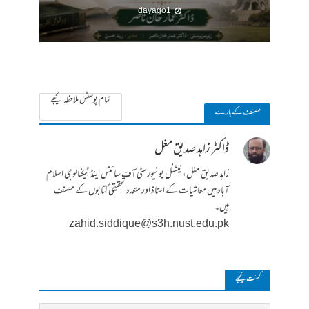
1 day ago
تمام پوسٹس ملاحظہ کیجے
مصنف کے بارے
ڈاکٹر زاہد صدیق مغل
زاہد صدیق مغل، نیشنل یونیورسٹی آف سائنس اینڈ ٹیکنالوجی اسلام
آباد میں معاشیات کے استاذ اور متعدد تحقیقی کتابوں کے مصنف
ہیں۔
zahid.siddique@s3h.nust.edu.pk
کمنت کیجے