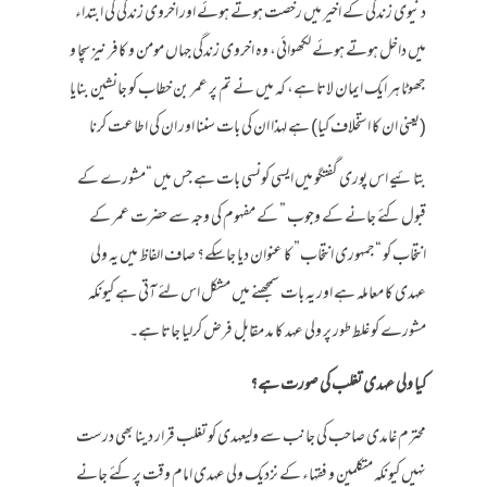
دنیوی زندگی کے اخیر میں رخصت ہوتے ہوئے اور اخروی زندگی کی ابتداء
میں داخل ہوتے ہوئے لکھوائی، وہ اخروی زندگی جہاں مومن و کافر نیز سچا و
جھوٹا ہر ایک ایمان لاتا ہے، کہ میں نے تم پر عمر بن خطاب کو جانشین بنایا
(یعنی ان کا استخلاف کیا) ہے لہذا ان کی بات سننا اور ان کی اطاعت کرنا
بتائیے اس پوری گفتگو میں ایسی کونسی بات ہے جس میں “مشورے کے
قبول کئے جانے کے وجوب ” کے مفہوم کی وجہ سے حضرت عمر کے
انتخاب کو “جمہوری انتخاب” کا عنوان دیا جاسکے؟ صاف الفاظ میں یہ ولی
عہدی کا معاملہ ہے اور یہ بات سمجھنے میں مشکل اس لئے آتی ہے کیونکہ
مشورے کو غلط طور پر ولی عہد کا مد مقابل فرض کرلیا جاتا ہے۔
کیا ولی عہدی تغلب کی صورت ہے؟
محترم غامدی صاحب کی جانب سے ولیعہدی کو تغلب قرار دینا بھی درست
نہیں کیونکہ متکلمین و فقہاء کے نزدیک ولی عہدی امام وقت پر کئے جانے