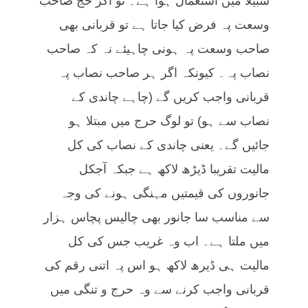
سبیلا میں استعمال ہوا ہے۔ تو اگر حج صاحب
وسعت پہ فرض کیا جاتا ہے تو قربانی بھی
صاحب وسعت پہ ہونی چاہیئے نہ کہ صاحب
نصاب پہ۔ کیونکہ اگر ہر صاحب نصاب پہ
قربانی واجب کریں گے (چاہے چاندی کے
نصاب سے ہو) تو لوگ حرج میں مبتلا ہو
جائیں گے۔ یعنی چاندی کے نصاب کی کل
مالیت تقریبا ڈیڑھ لاکھ ہے جبکہ آجکل
جانوروں کی قیمتیں مہنگی ہونے کی وجہ
سے مناسب سا جانور بھی چالیس پچاس ہزار
میں ملتا ہے۔ اب وہ غریب جس کی کل
مالیت ہی ڈیرھ لاکھ ہو اس پہ اتنی رقم کی
قربانی واجب کرنے سے وہ حرج و تنگی میں