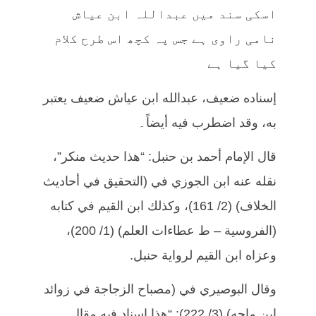
اسکی سند میں عبداللہ ابن عیاش
نامی راوی ہے جس پہ کچھ اس طرح کلام
کیا گیا ہے
إسناده ضعيف، عبدالله ابن عياش ضعيف يعتبر
به، وقد اضطرب فيه أيضاً۔
قال الإمام أحمد بن حنبل: “هذا حديث منكر”،
نقله عنه ابن الجوزي في (التحقيق في أحاديث
الخلاف) (2/ 161)، وكذلك ابن القيم في كتابه
(الفروسية – ط عطاءات العلم) (1/ 200)،
وعزاه ابن القيم لرواية حنبل.
وقال البوصيري في (مصباح الزجاجة في زوائد
ابن ماجه) (3/ 222): “هذا إسناد فيه مقال