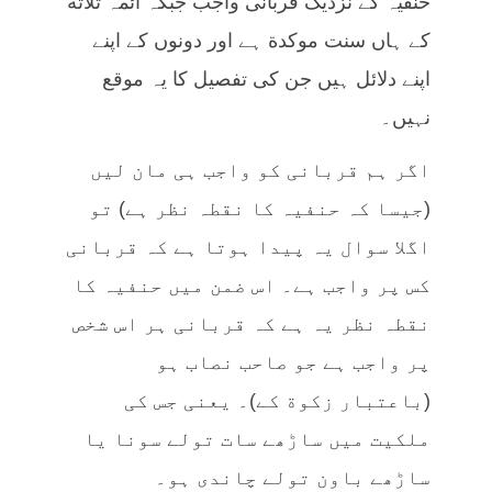
حنفیہ کے نزدیک قربانی واجب جبکہ آئمہ ثلاثة
کے ہاں سنت موکدة ہے اور دونوں کے اپنے
اپنے دلائل ہیں جن کی تفصیل کا یہ موقع
نہیں۔
اگر ہم قربانی کو واجب ہی مان لیں
(جیسا کہ حنفیہ کا نقطہ نظر ہے) تو
اگلا سوال یہ پیدا ہوتا ہے کہ قربانی
کس پر واجب ہے۔ اس ضمن میں حنفیہ کا
نقطہ نظر یہ ہے کہ قربانی ہر اس شخص
پر واجب ہے جو صاحب نصاب ہو
(باعتبار زکوة کے)۔ یعنی جس کی
ملکیت میں ساڑھے سات تولے سونا یا
ساڑھے باون تولے چاندی ہو۔