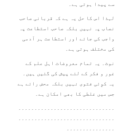
سے پیدا ہوتی ہے۔
لہذا اس کا حل یہ ہے کہ قربانی صاحب
نصاب پہ نہیں بلکہ صاحب استطاعت پہ
واجب کی جائے اور استطاعت ہر آدمی
کی مختلف ہوتی ہے۔
نوٹ۔ یہ تمام معروضات اہل علم کے
غور و فکر کے لئے پیش کی گئیں ہیں۔
یہ کوِئی فتوی نہیں بلکہ محض رائے ہے
جس میں غلطی کا بھی امکان ہے۔
۔۔۔۔۔۔۔۔۔۔۔۔۔۔۔۔۔۔۔۔۔۔۔۔۔۔۔۔۔۔
۔۔۔۔۔۔۔۔۔۔۔۔۔۔۔۔۔۔۔۔۔۔۔۔۔۔۔۔۔۔
۔۔۔۔۔۔۔۔۔۔۔۔۔۔۔