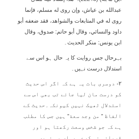
عبدالله بن عياش، وإن روى له مسلم، فإنما
روى له في المتابعات والشواهد، فقد ضعفه أبو
داود والنسائي، وقال أبو حاتم: صدوق، وقال
ابن يونس: منكر الحديث۔
بہرحال جس روایت کا یہ حال ہو اس سے
استدلال درست نہیں۔
٢- دوسری بات یہ ہے کہ اگر اس حدیث
کو درست مان لیا جائے تب بھی اس سے
استدلال ٹھیک نہیں کیونکہ۔حدیث کے
الفاظ ” من وجد سعة” ہیں جس کا مطلب
ہے کہ جو شخص وسعت رکھتا ہو اور
قربانی نہ کرے۔ یہاں یہ نہیں