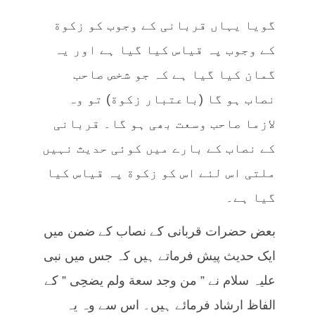
گویا یہاں قربانی کے وجوب کو زکوة
کے وجوب پہ قیاس کیا گیا ہے اور یہ
گمان کیا گیا ہے کہ جو شخص صاحب
نصاب ہو گا (باعتبار زکوة) تو وہ
لازما صاحب وسعت بھی ہو گا۔ قربانی
کے نصاب کے بارے میں کوئی حدیث نہیں
ملتی اس لئے اس کو زکوة پہ قیاس کیا
گیا ہے۔
بعض حضرات قربانی کے نصاب کے ضمن میں
ایک حدیث پیش فرماتے ہیں کہ جس میں نبی
علیہ سلام نے ” من وجد سعة ولم یضحِی ” کے
الفاظ ارشاد فرمائے ہیں۔ اس سے وہ یہ