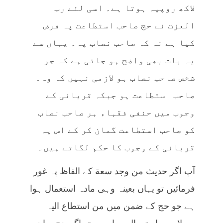
لاکھ روپیہ ہوتا ہے۔ اسی لئے رب
العزت نے حج صاحب استطاعت پہ فرض
کیا ہے نہ کہ صاحب نصاب پہ۔ یہاں سے
یہ بات بھی واضح ہو جاتی ہے کہ جو
شخص صاحب نصاب ہو لازمی نہیں کہ وہ۔
صاحب استطاعت ہو جبکہ قربانی کے
وجوب میں حنفی فقہاء ہر صاحب نصاب
کو صاحب استطاعت گمان کر کے اس پہ
قربانی کے وجوب کا حکم لگاتے ہیں۔
آپ اگر حدیث من وجد سعة کے الفاظ پہ غور
فرمائیں تو یہاں بعینہ وہی مادہ استعمال ہوا
ہے جو حج کے ضمن میں من استطاع الیہ