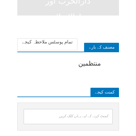
دارالحرب اور
دارالاسلام
4 weeks ago
تمام پوسٹس ملاحظہ کیجے
مصنف کے بارے
منتظمین
کمنت کیجے
کمنٹ کرنے کے لیے یہاں کلک کریں