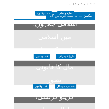
دے رہے ہیں۔
تعلیم و تعلم
فقہ وقانون
مکمن ہےآپ پسند فرمائیں گے
اسلامی جمہوریہ
میں اسلامی
قانون کی تعلیم
تاریخ / جغرافیہ
فقہ وقانون
4 days ago
مال کا قانونی
تصور
شخصیات وافکار
فقہ وقانون
3 weeks ago
کرپٹو کرنسی،