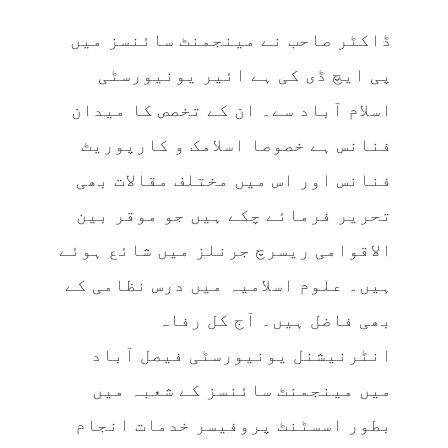
ڈاکٹر صاحب نے مینجمنٹ سائنسز میں
پی ایچ ڈی کی ہے ائیر یونیورسٹی
اسلام آباد سے۔ ان کے تخصص کا میدان
فنانس ہے خصوصا اسلامک و کارپوریٹ
فنانس اور اس میں مختلف مقالات بھی
تحریر فرمائے چکے ہیں جو موقر بین
الاقوامی ریسرچ جرنلز میں شائع ہوئے
ہیں۔ علوم اسلامیہ میں درس نظامی کے
بھی فاضل ہیں۔ آج کل رفاہ
انٹرنیشنل یونیورسٹی فیصل آباد
میں مینجمنٹ سائنسز کے شعبہ میں
بطور اسسٹنٹ پروفیسر خدمات انجام