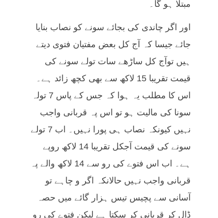
مبتلا ہو گا۔
اور اگر چاندی کی بجائے سونے کو نصاب بنایا
جائے جیسا کہ آج کل بعض مفتیان فتوی دیتے
ہیں توآج کل ساڑھے سات تولے سونے کی
قیمت تقریبا 15 لاکھ سے بھی کچھ زائد ہے۔
اس کا مطلب یہ ہوا کہ جس کے پاس 7 تولہ
سونا کی مالیت ہو تو اس پہ قربانی واجب
نہیں کیونکہ نصاب ہی پورا نہیں۔ اب 7 تولے
سونے کی قیمت آجکل تقریبا 14 لاکھ روپے
ہے۔ اب اس فتوے کی رو سے 14 لاکھ والے پہ
قربانی واجب نہیں حالانکہ اگر و چاہے تو
آسانی سے پچیس تیس ہزار گائے میں حصہ
ڈال کر قربانی کر سکتا ہے لیکن فتوے کی رو