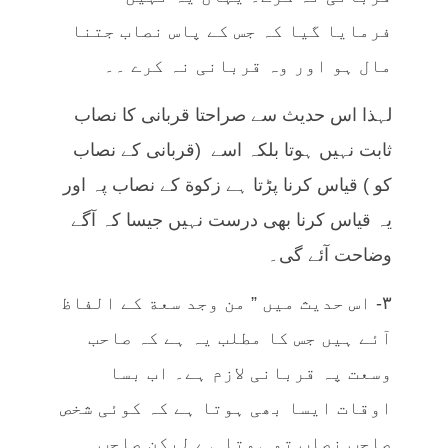
فرمایا گیا کہ جس کے پاس نصاب جتنا
مال ہو اور وہ قربانی نہ کرے ۔۔
لہذا اس حدیث سے صراحتا قربانی کا نصاب
ثابت نہیں ہوتا بلکہ اسے (قربانی کے نصاب
کو ) قیاس کرنا پڑتا ہے زکوة کے نصاب پہ اور
یہ قیاس کرنا بھی درست نہیں جیسا کہ آگے
وضاحت آئے گی۔
٣- اس حدیث میں ” من وجد سعة کے الفاظ
آئے ہیں جس کا مطلب یہ ہے کہ صاحب
وسعت پہ قربانی لازم ہے۔ اب بسا
اوقات ایسا بھی ہوتا ہے کہ کوئی شخص
صاحب نصاب تو ہوتا ہے لیکن صاحب