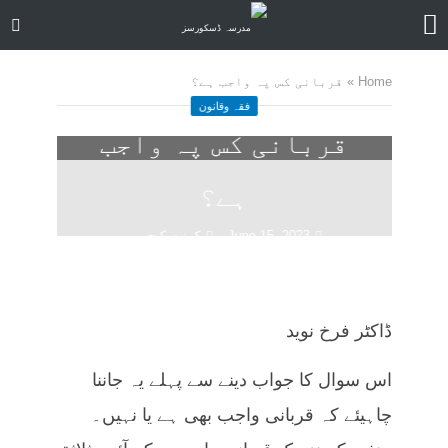
Home
»
قربانی کس پہ واجب ہے؟
فقہ وقانون
قربانی کس پہ واجب
ہے؟
June 15, 2023
کمنت کیجے
27 منٹ چاہیں
ڈاکٹر فرخ نوید
اس سوال کا جواب دینے سے پہلے یہ جاننا
چاہیئے کہ قربانی واجب بھی ہے یا نہیں۔