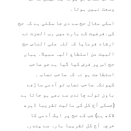
وسعت نہیں ہوتا۔
اسکی مثال حج سے دی جا سکتی ہے کہ حج
کی۔فرضیت کے بارے میں رب العزت نے
ارشاد فرمایا کہ للہ علی الناس حج
البیت من استطاع الیہ سبیلا۔ یہاں
حج اس پر فرض کیا گیا ہے جو صاحب
استطاعت ہو نہ کہ صاحب نصاب ۔
کیونکہ صاحب نصاب تو آدمی ساڑھے
باون تولے چاندی سے بھی ہو جاتا ہے
(جسکی آج کل کی مالیت تقریبا ڈیرھ
لاکھ ہے) جب کے حج پر ایک آدمی کا
خرچہ آج کل تقریبا بارہ سے پندرہ