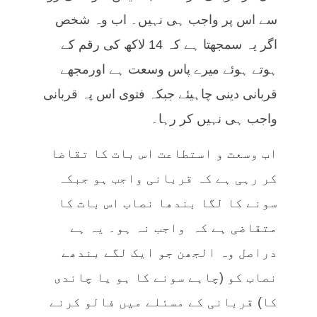
سے اس پر واجب ہی نہیں۔ اب وہ شخص
اگر یہ سمجھتا ہے کہ 14 لاکھ کی رقم کے
ہوتے ہوئے میرے پاس وسعت ہے اورمجھے
قربانی دینی چاہیئے جبکہ فتوی اس پہ قربانی
واجب ہی نہیں کر رہا۔
اب وسعت و استطاعت اس بات کا تقاضا
کر رہی ہے کہ قربانی واجب ہو جبکہ
سونے کا لگا بندھا نصاب اس بات کا
متقاضی ہے کہ واجب نہ ہو۔ یہ ہے
دراصل وہ الجھن جو ایک لگے بندھے
نصاب کو (چاہے سونے کا ہو یا چاندی
کا) قربانی کے مسئلے میں فالو کرنے