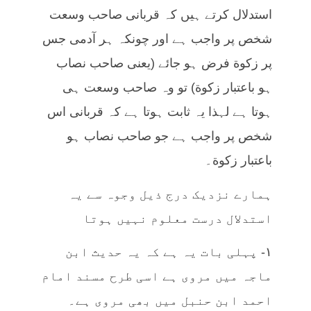
استدلال کرتے ہیں کہ قربانی صاحب وسعت
شخص پر واجب ہے اور چونکہ ہر آدمی جس
پر زکوة فرض ہو جائے (یعنی صاحب نصاب
ہو باعتبار زکوة) تو وہ صاحب وسعت ہی
ہوتا ہے لہذا یہ ثابت ہوتا ہے کہ قربانی اس
شخص پر واجب ہے جو صاحب نصاب ہو
باعتبار زکوة۔
ہمارے نزدیک درج ذیل وجوہ سے یہ
استدلال درست معلوم نہیں ہوتا
١- پہلی بات یہ ہے کہ یہ حدیث ابن
ماجہ میں مروی ہے اسی طرح مسند امام
احمد ابن حنبل میں بھی مروی ہے۔