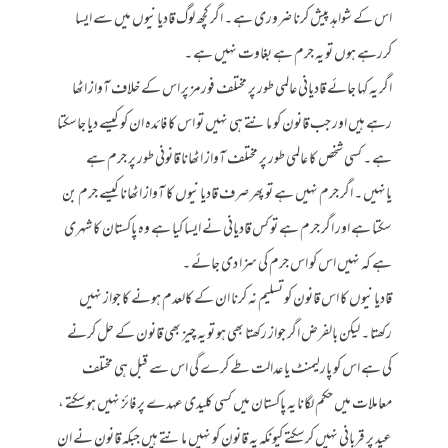
اس کے شواہد پیش کرنا ضروری ہے ۔ اگر کچھ لوگ قادیانیوں میں سے ایسا
کررہے ہوں تو یہ جرم ہے بغاوت نہیں ہے ۔
اگر یہ کہا جائے قادیانی عالمی طور پر مختلف فورمز پر اس کے خلاف آواز اٹھا
رہے ہیں اور جب قانون کو مانتے ہی نہیں تو اس کا فائدہ ان کو کیسے دیا جاسکتا
ہے ۔ کسی شخص کا عالمی طور پر مختلف آواز اٹھانا قانونی طور پر جرم ہے
یانہیں ۔ اگر جرم نہیں ہے تو پھر صرف قادیانیوں کا آواز اٹھانا کیسے جرم بن
سکتا ہے اور اگر جرم ہے تو کس قادیانی نے ایسا کیا ہے وہ پاکستان کا شہری
ہے کہ نہیں اس کو اس جرم کی سزا دی جائے ۔
قادیانیوں کا اس قانون کو تسلیم نہ کرنا ان کے کالعدم ہونے کا جواز نہیں
رکھتا ۔ لیکن بالفرض اگر جواز رکھتا بھی ہو تو یہ چیز بھی قانون کے حل کرنے
کی ہے اس کو پارلیمنٹ یا عدالت طے کرے گی اس سے قبل ہی مختلف
معاملات میں حکم لگانا یہ پاکستان میں کسی کلیدی عہدے پر فائز نہیں ہوسکتے ،
عید پر قربانی نہیں کرسکتے کیونکہ یہ قانون کو نہیں مانتے ہیں جبکہ قانون نے ان