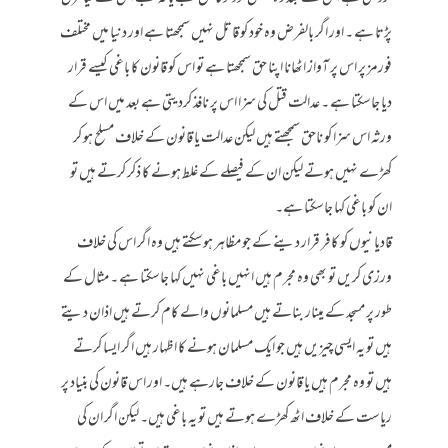
پڑتا ہے ۔ اور اگر بالفرض وہ خود کو قاتل نہیں سمجھتا ہے اور دنیا میں مختلف
فورمز پر اس پر آواز اٹھانا اپنا حق سمجھتا ہے تو اس کو قانون کا باغی کیسے قرار
دیا جاسکتا ہے ۔ عدالت قتل کی سزا اس پر نافذ کردیتی ہے بعد میں اس کے
ورثہ اس سزا کو ناحق سمجھتے ہیں لیکن عدالت یا قانون کے خلاف مسلح ہو کر
کھڑے نہیں ہوتے لیکن ان کے فیصلے کے غلط ہونے کا ذکر کرتے ہیں تو
ان کو باغی کہا جاسکتا ہے۔
قادیانیوں کو کافر قرار دینے کے جو مظاہر ہوسکتے ہیں وہ اگر اس کی خلاف
ورزی کریں تو بھی وہ مجرم ہیں انہیں باغی نہیں کہا جاسکتا ہے ۔ مثال کے
طور پر مسجد کے مینار بناتے ہیں مسلمانوں والے کام کرتے ہیں اذان دیتے
ہیں تو یہ ایسی چیزیں ہیں جو ایک مسلمان ہونے کا اظہار ہیں اگر ایسا کرتے
ہیں تو وہ مجرم ہیں یا قانون کے خلاف جارہے ہیں۔ اور اس قانون کی بنیاد پر
ریاست کے خلاف اٹھ کھڑے ہوتے ہیں تو یہ باغی ہیں۔ لیکن اگر ان کی