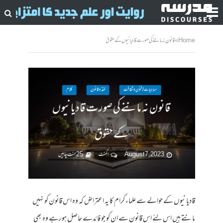
Home
»
قانون نہ ماننے کی صورت قادیانیوں کے حقوق
سماجیات / فنون وثقافت
فقہ وقانون
کلام
قانون نہ ماننے کی صورت قادیانیوں
کے حقوق
August 7, 2023
ا کمنٹ
25 منٹ چاہیں
قادیانیوں کے حوالے سے علماء کرام کا یہ اعتراض کہ وہ اس قانون کو نہیں
مانتے ہیں اس لئے اس قانون سے ان کو جو فائدے حاصل ہورہے وہ بھی