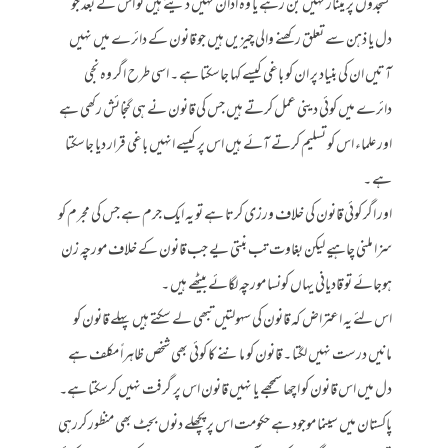
مسجدوں پر مینار نہیں بن رہے یا وہ اذان نہیں دیتے ہیں تو اس کے بعد جو
دل یا ذہن سے تعلق رکھنے والی چیزیں ہیں جو قانون کے دائرے میں نہیں
آتیں ان کی بنیاد پر ان کو باغی کیسے کہا جاسکتا ہے ۔ اسی طرح اگر وہ نجی
دائرے میں کوئی دینی عمل کرتے ہیں جس کی قانون نے ہی گنجائش رکھی ہے
اور علماء اس کو تسلیم کرتے آئے ہیں اس پر کیسے انہیں باغی قرار دیا جاسکتا
ہے ۔
اور اگر کوئی قانون کی خلاف ورزی کرتا ہے تو یہ ایک جرم ہے جس کی مجرم کو
سزا ملنی چاہیے لیکن بغاوت تب بنتی یے جب قانون کے خلاف مورچہ زن
ہوجائے تو قادیانی یہاں کونسا مورچہ لگائے بیٹھے ہیں ۔
اس لئے یہ اعتراض کہ قانون کی سہولتیں تبھی لے سکتے ہیں پہلے قانون کو
مانیں درست نہیں لگتا ۔ قانون کو ماننے کا کوئی بھی شخص ظاہراً مکلف ہے
دل میں اس قانون کو اچھا سمجھے یا نہیں قانون اس پر گرفت نہیں کرسکتا ہے۔
پاکستان میں سینما موجود ہے حکومت اس پر پچھلے دنوں بجٹ بھی منظور کررہی