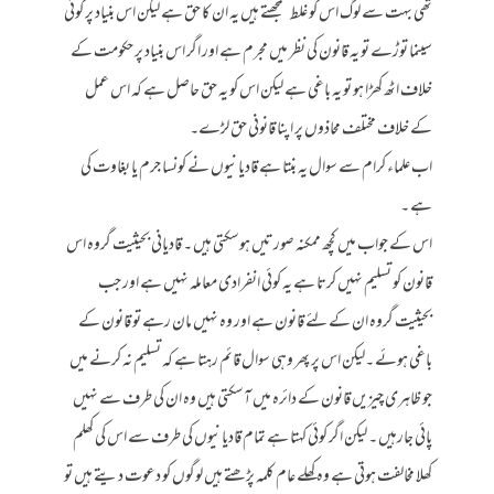
تھی بہت سے لوگ اس کو غلط سمجھتے ہیں یہ ان کا حق ہے لیکن اس بنیاد پر کوئی
سینما توڑے تو یہ قانون کی نظر میں مجرم ہے اور اگر اس بنیاد پر حکومت کے
خلاف اٹھ کھڑا ہو تو یہ باغی ہے لیکن اس کو یہ حق حاصل ہے کہ اس عمل
کے خلاف مختلف محاذوں پر اپنا قانونی حق لڑے۔
اب علماء کرام سے سوال یہ بنتا ہے قادیانیوں نے کونسا جرم یا بغاوت کی
ہے ۔
اس کے جواب میں کچھ ممکنہ صورتیں ہوسکتی ہیں ۔ قادیانی بحیثیت گروہ اس
قانون کو تسلیم نہیں کرتا ہے یہ کوئی انفرادی معاملہ نہیں ہے اور جب
بحیثیت گروہ ان کے لئے قانون ہے اور وہ نہیں مان رہے تو قانون کے
باغی ہوئے ۔لیکن اس پر پھر وہی سوال قائم رہتا ہے کہ تسلیم نہ کرنے میں
جو ظاہری چیزیں قانون کے دائرہ میں آسکتی ہیں وہ ان کی طرف سے نہیں
پائی جارہیں ۔ لیکن اگر کوئی کہتا ہے تمام قادیانیوں کی طرف سے اس کی کھلم
کھلا مخالفت ہوتی ہے وہ کھلے عام کلمہ پڑھتے ہیں لوگوں کو دعوت دیتے ہیں تو