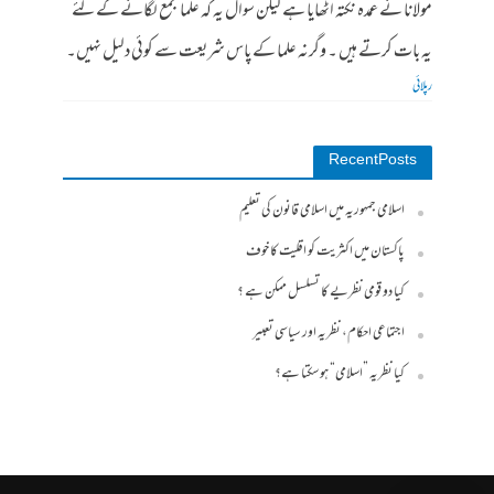
مولانا نے عمدہ نکتہ اٹھایا ہے لیکن سوال یہ کہ علما مجمع لگانے کے لئے
یہ بات کرتے ہیں ۔ وگرنہ علما کے پاس شریعت سے کوئی دلیل نہیں۔
رپلائی
Recent Posts
اسلامی جمہوریہ میں اسلامی قانون کی تعلیم
پاکستان میں اکثریت کو اقلیت کا خوف
کیا دو قومی نظریے کا تسلسل ممکن ہے ؟
اجتماعی احکام، نظریہ اور سیاسی تعبیر
کیا نظریہ ”اسلامی“ ہو سکتا ہے؟