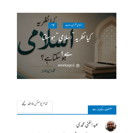
اسلامی فکری روایت
کلام
کیا نظریہ ”اسلامی“ ہو سکتا
ہے؟
1 week ago
تمام پوسٹس ملاحظہ کیجے
مصنف کے بارے
عبد الغنی محمدی