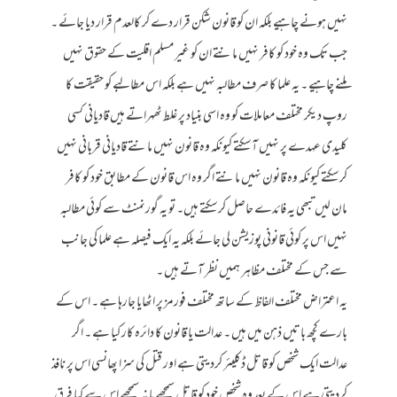
نہیں ہونے چاہیے بلکہ ان کو قانون شکن قرار دے کر کالعدم قرار دیا جائے ۔
جب تک وہ خود کو کافر نہیں مانتے ان کو غیر مسلم اقلیت کے حقوق نہیں
ملنے چاہیے ۔ یہ علما کا صرف مطالبہ نہیں ہے بلکہ اس مطالبے کو حقیقت کا
روپ دیکر مختلف معاملات کو وہ اسی بنیاد پر غلط ٹھہراتے ہیں قادیانی کسی
کلیدی عہدے پر نہیں آسکتے کیونکہ وہ قانون نہیں مانتے قادیانی قربانی نہیں
کرسکتے کیونکہ وہ قانون نہیں مانتے اگر وہ اس قانون کے مطابق خود کو کافر
مان لیں تبھی یہ فائدے حاصل کرسکتے ہیں۔ تو یہ گورنمنٹ سے کوئی مطالبہ
نہیں اس پر کوئی قانونی پوزیشن لی جائے بلکہ یہ ایک فیصلہ ہے علما کی جانب
سے جس کے مختلف مظاہر ہمیں نظر آتے ہیں ۔
یہ اعتراض مختلف الفاظ کے ساتھ مختلف فورمز پر اٹھایا جارہا ہے ۔ اس کے
بارے کچھ باتیں ذہن میں ہیں ۔ عدالت یا قانون کا دائرہ کار کیا ہے ۔ اگر
عدالت ایک شخص کو قاتل ڈکلیئر کردیتی ہے اور قتل کی سزا پھانسی اس پر نافذ
کردیتی ہے اس کے بعد وہ شخص خود کو قاتل سمجھے یا نہ سمجھے اس سے کیا فرق