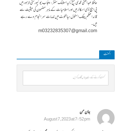
حافظ عبدالغنی محمدی شیخ زاید اسلامک سنٹر، پنجاب یونیورسٹی لاہور میں
پی ایچ ڈی اسکالر ہیں اور اسلامیات کے ماہر مضمون کی حیثیت سے
قائد اعظم پبلک اسکول سیالکوٹ میں خدمات سر انجام دے رہے
ہیں۔
m03232835307@gmail.com
ا کمنٹ
کمنٹ کرنے کے لیے یہاں کلک کریں
جان من
August 7, 2023 at 7:52 pm