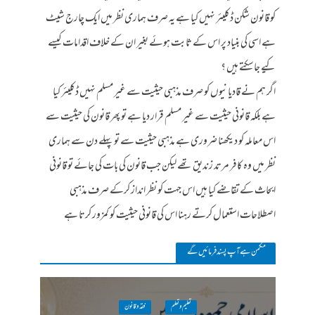
کو قانون شکن ڈکلیئر نہیں کیا ہے یہ صرف ہماری نظر میں ایک چارج شیٹ
ہے اسی کی بنیاد پر اس کے ثابت ہوئے بغیر ان کے خلاف اقدامات کیسے
کیے جاسکتے ہیں ؟
اگر ہم نے قادیانیوں کو صرف مذہبی حیثیت سے غیر مسلم نہیں ڈکلیئر کیا
ہے بلکہ قانونی حیثیت سے غیر مسلم قرار دیا ہے تو پھر قانون کی حیثیت سے
اس معاملہ کو دیکھنا ضروری ہے مذہبی حیثیت سے تو پہلے دن سے ہماری
نظر میں وہ کافر مرتد زندیق تھے لیکن جب قانون کی بات کی جائے تو قانونی
ابحاث کے تقاضے کیا ہیں اس جہت کو نظر انداز کرکے صرف مذہبی
اصطلاحات استعمال کرتے رہنا اس کی قانونی حیثیت کو کمزور کرتا ہے
مکمن ہےآپ پسند فرمائیں گے
تعلیم و تعلم
فقہ وقانون