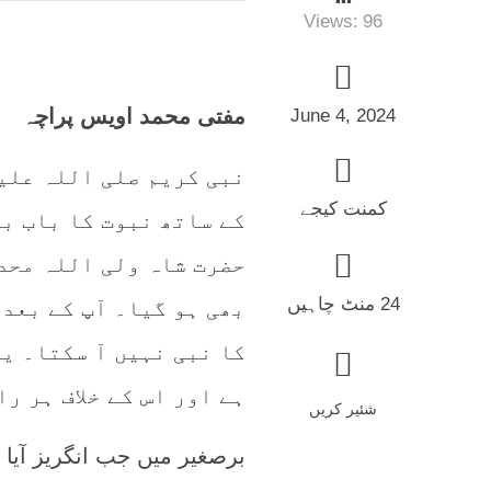
Views:
96
مفتی محمد اویس پراچہ
June 4, 2024
نبی کریم صلی اللہ علی
کمنت کیجے
کے ساتھ نبوت کا باب بن
حضرت شاہ ولی اللہ محد
24 منٹ چاہیں
بھی ہو گیا۔ آپ کے بعد
کا نبی نہیں آ سکتا۔ ی
ہے اور اس کے خلاف ہر ر
شئیر کریں
برصغیر میں جب انگریز آیا 