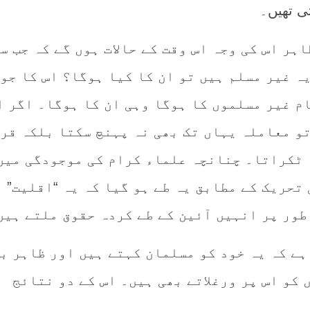
ی تھیں۔
اہر اس کی وجہ اس وقت کے حالات ہوں گے کہ جب س
ہ غیر مسلم ہیں تو ان کا کیا ہوگا؟ اس کا جو
م غیر مسلموں کا ہوگا وہی ان کا ہوگا۔ اگر ا
تو معاملہ یہاں تک بھی نہ پہنچ سکتا بلکہ قر
 ٹکراتا۔ چنانچہ علماء کرام کی موجودگی میں
 تحریک کے مطابق یہ طے ہو گیا کہ یہ “اقلیت” 
طور پر انہیں آئین کے طے کردہ حقوق ملتے ہیں
ہے کہ یہ خود کو مسلمان کہتے ہیں اور ظاہر ب
کو اس پر ورغلاتے بھی ہیں۔ اس کے دو نتائج