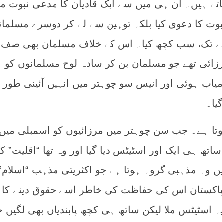
تے ہیں۔ ان ہی میں سے ایک قادیان کا مدعی نبوت مر
وت کا دعوی کیا بلکہ توہین سے لے کر دوسرے مسلمان
ینے تک، سب کچھ کیا۔ اس کے خلاف مسلمان بھی صف آ
رزائی تھے جو مسلمان بن کر سادہ لوح مسلمانوں کو
یاب ہوئی اور انیس سو چوہتر میں انہیں آئینی طور پ
یا۔
وتا ہے۔ جب سن چوہتر میں مرزائیوں کو اسمبلی میں 
 ساتھ ہی ایک اور اسٹیٹس دیا گیا اور وہ تھا “اقلیت” ک
ں وہ مذہبی گروہ ہوتا ہے جو اکثریتی مذہب “اسلام”
ین پاکستان اس کی حفاظت کی خاطر اسے حقوق دینے کا
ہ اسٹیٹس ملا لیکن ساتھ ہی کچھ پابندیاں بھی لگیں ج