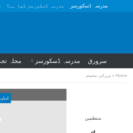
مدرسہ ڈسکورسز
مدرسہ ڈسکورسز کیا ہے؟
م
سرورق
مدرسہ ڈسکورسز
مجلہ تجد
Home
»
مرزائی مخمصہ
ادیان
م
منتظمین