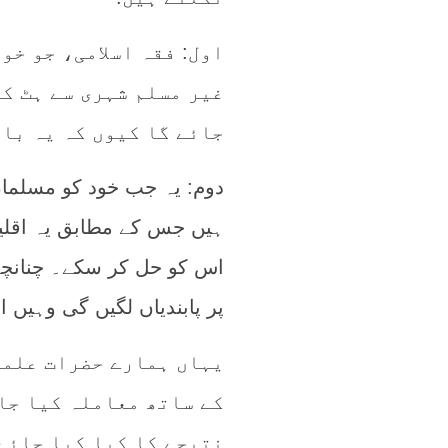
اول: فقہ اسلامی، جو خو
غیر مسلم شہری سے ہٹ ک
جائے گا کیوں کہ یہ باق
دوم: یہ جب خود کو مسلمان
ہیں جس کے مطابق یہ اقلی
اس کو حل کر سکے۔ چنانچہ 
پر پابندیاں لگیں گی وہیں 
یہاں ہمارے حضرات علما
کے ساتھ معاملہ کیا جا
نتیجے کا کیا کیا جائے؟