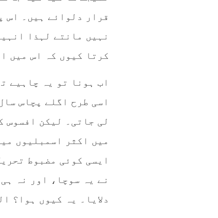
قرار دلوائے ہیں۔ اس پر
نہیں مانتے لہذا انہیں
کرتا کیوں کہ اس میں ا
اب ہونا تو یہ چاہیے ت
اسی طرح اگلے پچاس سال 
لی جاتی۔ لیکن افسوس کی
میں اکثر اسمبلیوں میں
ایسی کوئی مضبوط تحریک
نے یہ سوچا، اور نہ ہی 
دلایا۔ یہ کیوں ہوا؟ ال