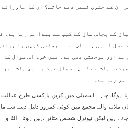
ں ان کے حقوق نہیں دیے جاتے؟ ان کا ماورائے
ان کے پچاس سال کے گیپ سے پیدا ہو رہا ہے۔ ق
 نسل آ رہی ہے۔ آپ اسے اچھائی کہیں یا برائی
ہے اور پوچھتی بھی ہے۔ میں خود اس سوال کا
یدھی بات ہے کہ یہ سوال خود ہماری بات اور
 ہو رہا ہے۔
ا ہوگا، چاہے اسمبلی میں کریں یا کسی طرح عدالت
ں ملانے والے مجمع میں کوئی کمزور دلیل دینے سے ما 
جاتے ہیں لیکن نیوٹرل شخص متاثر نہیں ہوتا۔ الٹا وہ 