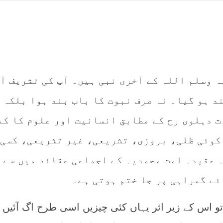
ہ وسلم اللہ کے آخری نبی ہیں۔ آپ کی تشریف آ
د ہو گیا۔ نہ صرف نبوت کا باب بند ہوا بلکہ
ث دہلوی رح کے مطابق انسانیت اور علوم کا کم
 کوئی ظلی، بروزی، تشریعی، غیر تشریعی، کسی 
ہ عقیدہ امت محمدیہ کے اجماعی عقائد میں سے 
ائے گمراہی پر جا ختم ہوتی ہے۔
تو اس کے زیر اثر یہاں کئی چیزیں اسی طرح اگ آئیں