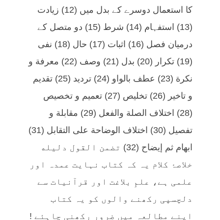
کا استعمال دوسرے کے بدل میں (12) زیادت
(13) استفہام (14) شرط (15) دو متصل کے
درمیان فصل (16) اثبات (17) حال (18) نفی
(19) تکرار (20) بدل (21) وصف (22) معرفة و
نکرة (23) عطف بالواو (24) تردید (25) تقدیم
و تاخیر (26) تخليص (27) تعميم و تخصيص
(28) اختلاف الصلة والفعل (29) مقابلة و
تفصیل (30) اختلاف الوضاحة على التقابل (31)
ابهام ثم إیضاح (32) تضمن القول دلیله
خلاصۂ کلام یہ کہ کتاب نہایت عمدہ اور
علمی ہے، علمِ بلاغت اور قرآنیات سے
دلچسپی رکھنے والوں کو یہ کتاب
اپنے مطالعہ میں ضرور رکھنی چاہئے !