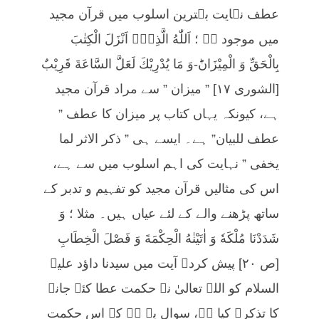
عطف نہایت بہترین اسلوب میں قرآن مجید
میں موجود ہے ؛ اَللّٰهُ الَّذِیْۤ اَنْزَلَ الْكِتٰبَ
بِالْحَقِّ وَ الْمِیْزَانَؕ-وَ مَا یُدْرِیْكَ لَعَلَّ السَّاعَةَ قَرِیْبٌ
[الشورى ١٧] ” میزان ” سے مراد قرآن مجید
ہے، کیونکہ یہاں کتاب پر میزان کا عطف ”
عطف للبیان” ہے۔ ایسے ہی ” ذکر الاثر لما
یخفی ” نہایت کی اہم اسلوب میں سے ہے،
اس کی مثالیں قرآن مجید کو تفہیم و تدبر کے
ساتھ پڑھنے والے کے لئے عیاں ہیں۔ مثلا ؛ وَ
شَدَدْنَا مُلْكَهٗ وَ اٰتَیْنٰهُ الْحِكْمَةَ وَ فَصْلَ الْخِطَابِ
[ص ٢٠] پیش کردہ آیت میں سیدنا داؤد علیہ
السلام کو اللہ تعالیٰ نے حکمت عطا کئے جانے
کا تذکرہ کیا ہے، سوال یہ ہے کہ اس حکمت