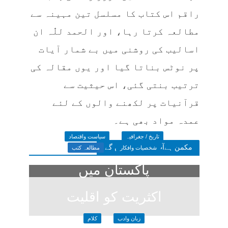
راقم اس کتاب کا مسلسل تین مہینہ سے
مطالعہ کرتا رہا، اور الحمد للّٰہ ان
اسالیب کی روشنی میں بے شمار آیات
پر نوٹس بناتا گیا اور یوں مقالہ کی
ترتیب بنتی گئی، اس حیثیت سے
قرآنیات پر لکھنے والوں کے لئے
عمدہ مواد بھی ہے۔
تاریخ / جغرافیہ
سیاست واقتصاد
مکمن ہےآپ پسند فرمائیں گے
شخصیات وافکار
مطالعہ کتب
پاکستان میں
اکثریت کو اقلیت
زبان وادب
کلام
کا خوف