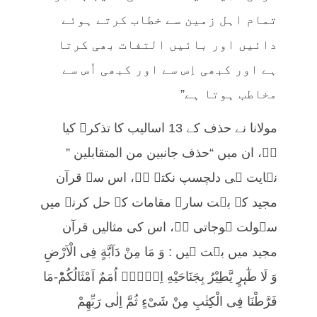
تمام اہل زمین سے خطاب کرتے ہوئے
دائیں اور بائیں التفات بھی کرتا
ہے اور کبھی اِس سے اور کبھی اُس سے
مخاطب ہوتا ہے”
مولانا نے حذف کے 13 اسالیب کا تذکرہ کیا
ہے، ان میں “حذف جانبین من المتقابلین ”
نہایت ہی دلچسپ نکتہ ہے، اس سے قرآن
مجید کے بہت سارے مقامات کے حل کرنے میں
سہولت ہوجاتی ہے، اس کی مثالیں قرآن
مجید میں بہت ہیں : وَ مَا مِنْ دَآبَّةٍ فِی الْاَرْضِ
وَ لَا طٰٓىٕرٍ یَّطِیْرُ بِجَنَاحَیْهِ اِلَّاۤ اُمَمٌ اَمْثَالُكُمْؕ-مَا
فَرَّطْنَا فِی الْكِتٰبِ مِنْ شَیْءٍ ثُمَّ اِلٰى رَبِّهِمْ