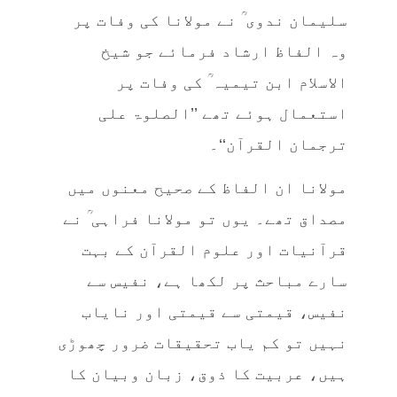
سلیمان ندوی ؒ نے مولانا کی وفات پر
وہ الفاظ ارشاد فرمائے جو شیخ
الاسلام ابن تیمیہ ؒ کی وفات پر
استعمال ہوئے تھے ’’الصلوۃ علی
ترجمان القرآن‘‘۔
مولانا ان الفاظ کے صحیح معنوں میں
مصداق تھے۔ یوں تو مولانا فراہی ؒ نے
قرآنیات اور علوم القرآن کے بہت
سارے مباحث پر لکھا ہے، نفیس سے
نفیس، قیمتی سے قیمتی اور نایاب
نہیں تو کم یاب تحقیقات ضرور چھوڑی
ہیں، عربیت کا ذوق، زبان وبیان کا