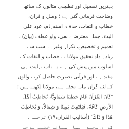
بہترین تفصیل اور تطبیقی مثالوں کے ساتھ
وضاحت فرمائی گئی ہے ؛ وصل و قران،
خطاب و التفات، حذف، استفہام، عود علی
البدء، جملہ معترضہ، نفی، واو عطف (بیان) ،
تعمیم و تخصیص، تکرار وغیرہ۔ سب سے
زیادہ دادِ تحقیق مولانا نے خطاب و التفات کے
اسلوب میں پیش کی ہے، یہ باب نہایت ہی
مفید ہے اور قرآنی بصیرت حاصل کرنے والوں
کے لئے گراں مایہ تحفہ ہے، مولانا لکھتے ہیں ؛
“كَانَ القُرْآنُ قَامَ خَطِيبًا سَمَاوِيًّا، يُخَاطِبُ أهْلَ
الأرضِ كَافّةً، فَيَلْتَفِتُ يَمِينًا وَ شِمَالاً، وَ يُخَاطِبُ
هَذَا وَ ذَاكَ” (أساليب القرآن،١٩) ترجمہ :
قرآن مجید ایسا آسمانی خطیب ہے جو