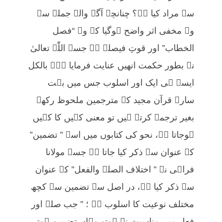
سے مراد کیا ہے؟ چنانچہ آگے والے جملے سے
وہ مخفی اثر واضح ہوگیا کہ وہ “فصل
الخطاب” اور قوتِ فیصلہ ہے جسے اللّٰہ تعالیٰ
نے بطور حکمت انھیں عنایت فرمایا ہے۔ بالکل
ایسے ہی ایک اور اسلوب جس میں بہت
سارے قرآن مجید کے مترجمین ملحوظ رکھے
بغیر ترجمہ کرتے ہیں تو معنی کہیں کا کہیں
ہوجاتا ہے، نحو کی کتابوں میں اسے ” تضمین”
کے عنوان سے ذکر کیا جاتا ہے جسے مولانا
فراہی نے ” اختلاف الصلۃ والفعل” کے عنوان
سے ذکر کیا ہے، در اصل سے تضمین سے کچھ
مختلف نوعیت کا اسلوب ہے ؛ ” جب صلہ اور
فعل میں مناسبت نہ ہوتو وہاں تضمین ہوتی