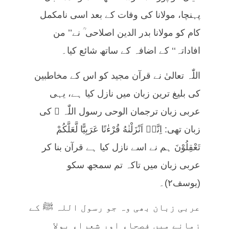
پہنچا، مولانا کی وفات کے بعد اسی نامکمل
کام کو مولانا بدر الدین اصلاحی ؒ نے’’ من
افاداتہ‘‘ کے اضافہ کے ساتھ شائع کیا۔
اللّٰہ تعالیٰ نے قرآن مجید کو اس کے مخاطبین
کی بلیغ ترین زبان میں نازل کیا ہے، یہی
عربی زبان ترجمان الوحی رسول اللّٰہ ﷺ کی
زبان تھی: اِنَّاۤ اَنْزَلْنٰهُ قُرْءٰنًا عَرَبِیًّا لَّعَلَّكُمْ
تَعْقِلُوْنَ ہم نے اسے نازل کیا ہے قرآن بنا کر
عربی زبان میں تاکہ تم سمجھ سکو
(يوسف۲)۔
عربی زبان بھی وہ جو رسول اللہ ﷺ کے
زمانے میں فصحاء اور شعراء بولا