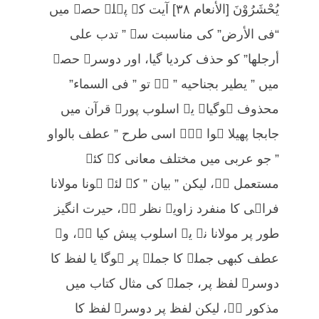
یُحْشَرُوْنَ [الأنعام ٣٨] آیت کے پہلے حصہ میں
“فی الأرض” کی مناسبت سے ” تدب علی
أرجلھا” کو حذف کردیا گیا، اور دوسرے حصہ
میں ” یطیر بجناحیه ” ہے تو ” فی السماء”
محذوف ہوگیا۔ یہ اسلوب پورے قرآن میں
جابجا پھیلا ہوا ہے۔ اسی طرح ” عطف بالواو
” جو عربی میں مختلف معانی کے کئے
مستعمل ہے، لیکن ” بیان ” کے لئے ہونا مولانا
فراہی کا منفرد زاویۂ نظر ہے، حیرت انگیز
طور پر مولانا نے یہ اسلوب پیش کیا ہے، وہ
عطف کبھی جملہ کا جملہ پر ہوگا یا لفظ کا
دوسرے لفظ پر، جملہ کی مثال کتاب میں
مذکور ہے، لیکن لفظ پر دوسرے لفظ کا