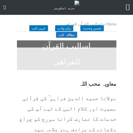
Home
»
اسالیب القرآن للفراھی
تفسیر وحدیث
زبان وادب
عربی کتب
مطالعہ کتب
اسالیب القرآن
للفراھی
December 16, 2024
کمنت کیجے
31 منٹ چاہیں
معاویہ محب اللہ
مولانا حمید الدین فراہی ؒ کی قرآنی
بصیرت اور کلامِ الہی کے لیے آپ کی
خدمات کا تعارف کرانا سورج کو چراغ
دکھانے کے مرادف ہے، علامہ سید