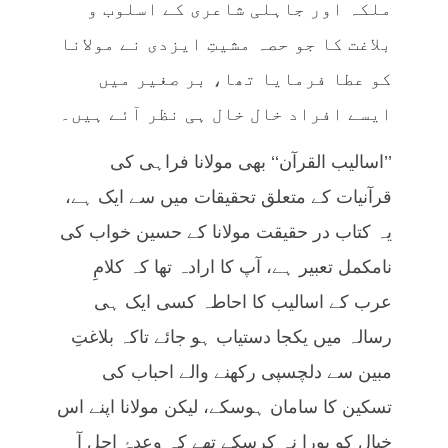
ملکہ اور جاہلی شاعری کے اسلوب و
بلاغت کا جو حصہ مشیتِ ایزدی نے مولانا
کو عطا فرمایا تھا، بر صغیر میں
ایسے افراد خال خال ہی نظر آئے ہیں۔
’’اسالیب القرآن‘‘ بھی مولانا فراہی کی
قرآنیات کے متعلق تحقیقات میں سے ایک ہے،
یہ کتاب در حقیقت مولانا کے حسین خواب کی
نامکمل تعبیر ہے، آپ کا ارادہ تھا کہ کلامِ
عرب کے اسالیب کا احاطہ کسی ایک ہی
رسالہ میں یکجا دستیاب ہو جائے تاکہ بلاغتِ
مبین سے دلچسپی رکھنے والے احباب کی
تسکین کا سامان ہوسکے، لیکن مولانا اپنے اس
خیال کو پورا نہ کرسکے تھے کہ وعدۂ اجل آ