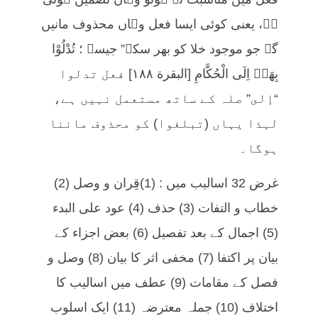
ہے، یعنی کوئی ایسا فعل وہاں محذوف مانیں
گے جو موجود خلا کو بھر سکے” جیسے ؛ تُدْلُوْا
بِهَاۤ اِلَى الْحُكَّامِ [البقرة ١٨٨] فعل تدلوا
“إلى” صلہ کے ساتھ مستعمل نہیں ہے،
لہذا یہاں (تبلغوا) کو محذوف ماننا
ہوگا۔
غرض 32 اسالیب میں : (1)قِران و وصل (2)
خطاب و التفات (3) حذف (4) عود علی البدء
(5) اجمال کے بعد تفصیل (6) بعض اجزاء کے
بیان پر اکتفا (7) مخفی اثر کا بیان (8) وصل و
فصل کے مقامات (9) عطف میں اسالیب کا
اختلاف (10) جملہ معترضہ (11) ایک اسلوب