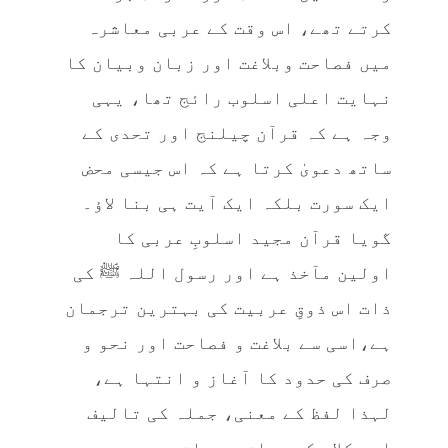
کرتے تھے، اس وقت کے عربی معاشرہ
میں فصاحت وبلاغت اور زبان وبیان کا
نہایت اعلی اسلوب رائج تھا، یہی
وجہ ہے کہ قرآن چیلنج اور تحدی کے
ساتھ دعویٰ کرتا ہے کہ اس جیسی محض
ایک سورت بلکہ ایک آیت ہی بنا لاؤ۔
گویا قرآن مجید اسلوبِ عربی کا
اولین مآخذ ہے اور رسول اللہ ﷺ کی
ذات اس ذوقِ عربیت کی بہترین ترجمان
ہے،اسی سے بلاغت و فصاحت اور نحو و
صرف کی حدود کا آغاز و انتہا ہے،
لہذا لفظ کے معنی، جملہ کی تالیف