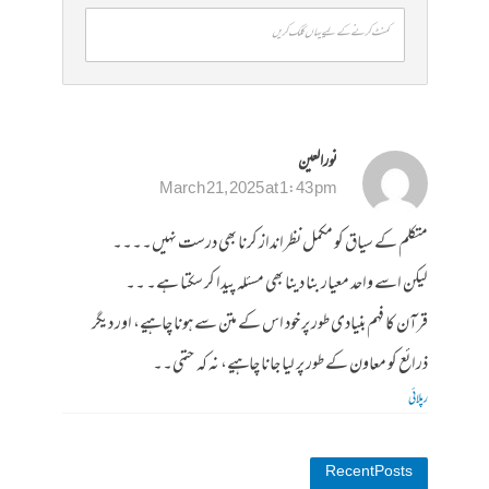
کمنٹ کرنے کے لیے یہاں کلک کریں
نورالعین
March 21, 2025 at 1:43 pm
متکلم کے سیاق کو مکمل نظرانداز کرنا بھی درست نہیں۔۔۔۔
لیکن اسے واحد معیار بنا دینا بھی مسئلہ پیدا کر سکتا ہے۔ ۔۔
قرآن کا فہم بنیادی طور پر خود اس کے متن سے ہونا چاہیے، اور دیگر
ذرائع کو معاون کے طور پر لیا جانا چاہیے، نہ کہ حتمی۔۔
رپلائی
Recent Posts