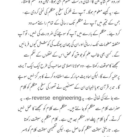
اور وہ فہم شاید متن کا انتہائی درست مفہوم بھی ہوگا، لیکن وہ متکلم کا منشاء
ہے، یہ کیسے معلوم ہوگا۔ آپ نے فکر کی سطح پر متکلم کی نفی کردی ہے،
جس کے نتیجہ میں آپ نے متکلم تک رسائی کے تمام راستے مسدود
کردیئے۔ متکلم کے بارے میں آپ کو سوچنے کی ضرورت کی نہیں، تو آپ
متعلقہ معلومات تک رسائی اور ان کی چھان پھٹک کی کوشش کیوں فرمائیں
گے۔ کسی بھی طالب علم کو جو متن کو محض اس کے لفظوں کے نظم سے
سمجھنے کا موقف رکھتا ہے، وہ مولانا اصلاحی صاحب کی طرح ایک ایک آیت
پر تکیہ کرے گا، لیکن احادیث مبارکہ سے استفادہ کرنے کا ہرگز نہیں سوچے
گا۔ تدبر قرآن ہو یا البیان ان کے مصنفین نے تصور کی سطح پر متکلم کو کلام
سے جاننے کی ٹھانی ہے۔ یہ reverse engineering ہے۔ یہ
حضرات کلام سے متکلم کو جانتے ہیں۔ متکلم سے کلام کو سمجھنے کا عمل نہیں
کرتے۔ گویا کلام پہلے اور متکلم بعد میں ہے۔ کلام متکلم پر سبقت رکھتا
ہے۔ تاریخی سبقت متکلم کو حاصل ہے، لیکن تفھیمی سبقت کلام کو میسر