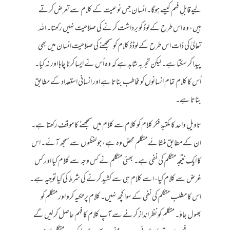
لیے قابلِ فہم کیسے ہوگا۔ انسان جس نوعیت کے کلام سے تعرض کرتے
ہیں، وہ اس طرح کے لوڈ کو برداشت کرنے کی صلاحیت نہیں رکھتا۔ اللہ
تعالیٰ کی ذات اس طرح کے لوڈڈ کلام کو سمجھنے کی صلاحیت انسان میں بھی
پیدا کر سکتا ہے۔ لیکن تجربہ شاہد ہے کہ وہ اُس نے ایسا کرنا چاہا اور نہ کیا۔
اُس کا کلام تمام انسانوں کو مخاطب بناتا ہے اور انسانی استعداد کے مطابق
بناتا ہے۔
تاویلِ واحد کا مکتبۂ فکر کلام کو کلام سے کلام میں سمجھنے کا موقف رکھتا ہے۔
ان کے مطابق منشائے متکلم محض وہ ہے، جو لفظوں سے سمجھ آئے۔ اس
کا ایک نتیجہ متکلم کی نفی ہے۔ بھئی متکلم نے کس وجہ سے کلام کیا اور کس
غرض سے کلام کیا، اسے کلام ہی سے کشید کرنے کی شرط کی کیا توجیہ ہے۔
اس کا مطلب متکلم کی نفی کے سوا کچھ نہیں۔ کلام پر تکیہ کرو اور متکلم کو
بھول جاؤ۔ متکلم کو نظر انداز کرنے سے آپ کلام کا فہم حاصل کرلیں گے