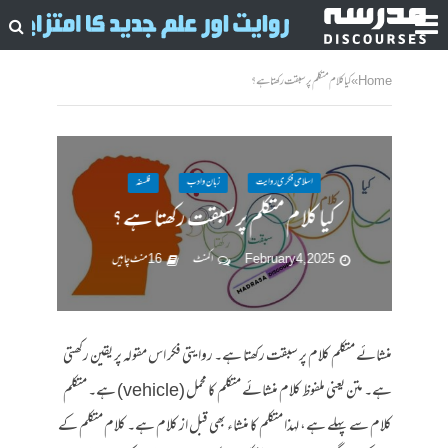
Home
»
کیا کلام متکلم پر سبقت رکھتا ہے؟
اسلامی فکری روایت
زبان وادب
فلسفہ
کیا کلام متکلم پر سبقت رکھتا ہے؟
February 4, 2025
ا کمنٹ
16 منٹ چاہیں
منشائے متکلم کلام پر سبقت رکھتا ہے۔ روایتی فکر اس مقولہ پر یقین رکھتی
ہے۔ متن یعنی ملفوظ کلام منشائے متکلم کا محمل (vehicle) ہے۔ متکلم
کلام سے پہلے ہے، لہذا متکلم کا منشاء بھی قبل از کلام ہے۔ کلام متکلم کے