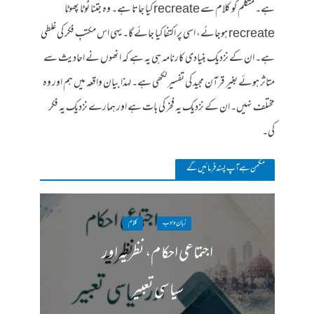
ہے۔ متکلم کو کلام سے recreate کیا جاتا ہے۔ وہ جتنا ٹوٹا پھوٹا
recreate ہوجائے، اسی پر اکتفا کیا جائے گا۔ یہی اس مکتبِ فکر کی غلطی
ہے۔ ان کے نزدیک بنیادی کارنامہ ہی یہ ہے کہ انھوں نے احادیث سے
متاثر ہوئے بغیر قرآن مجید کی تفسیر لکھی ہے۔ لہذا بیان واقعہ میں ہم اور وہ
مختلف نہیں۔ ان کے نزدیک یہ فخر کی بات ہے اور ہمارے نزدیک یہ فکر
کی۔
مکمن ہےآپ پسند فرمائیں گے
زبان وادب
کلام
اجتماعی احکام، نظریہ اور
سیاسی تعبیر