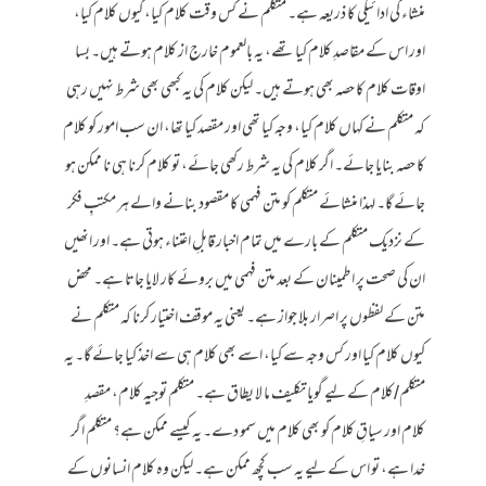
منشاء کی ادائیگی کا ذریعہ ہے۔ متکلم نے کس وقت کلام کیا، کیوں کلام کیا،
اور اس کے مقاصدِ کلام کیا تھے، یہ بالعموم خارج از کلام ہوتے ہیں۔ بسا
اوقات کلام کا حصہ بھی ہوتے ہیں۔ لیکن کلام کی یہ کبھی بھی شرط نہیں رہی
کہ متکلم نے کہاں کلام کیا، وجہ کیا تھی اور مقصد کیا تھا، ان سب امور کو کلام
کا حصہ بنایا جائے۔ اگر کلام کی یہ شرط رکھی جائے، تو کلام کرنا ہی نا ممکن ہو
جائے گا۔ لہذا منشائے متکلم کو متن فہمی کا مقصود بنانے والے ہر مکتبِ فکر
کے نزدیک متکلم کے بارے میں تمام اخبار قابلِ اعتناء ہوتی ہے۔ اور انھیں
ان کی صحت پر اطمینان کے بعد متن فہمی میں بروئے کار لایا جاتا ہے۔ محض
متن کے لفظوں پر اصرار بلا جواز ہے۔ یعنی یہ موقف اختیار کرنا کہ متکلم نے
کیوں کلام کیا اور کس وجہ سے کیا، اسے بھی کلام ہی سے اخذ کیا جائے گا۔ یہ
متکلم/کلام کے لیے گویا تکلیف ما لا یطاق ہے۔ متکلم توجیہِ کلام، مقصدِ
کلام اور سیاقِ کلام کو بھی کلام میں سمو دے۔ یہ کیسے ممکن ہے؟ متکلم اگر
خدا ہے، تو اس کے لیے یہ سب کچھ ممکن ہے۔ لیکن وہ کلام انسانوں کے