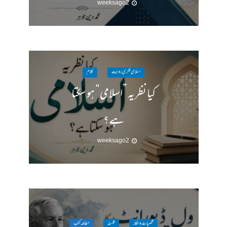
2 weeks ago
اسلامی فکری روایت
کلام
کیا نظریہ ”اسلامی“ ہو سکتا
ہے؟
2 weeks ago
شخصیات وافکار
فلسفہ
مطالعہ کتب