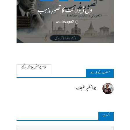
ول ڈیورانٹ کا تصورِ مذہب
2 weeks ago
تمام پوسٹس ملاحظہ کیجے
مصنف کے بارے
جہانگیر حنیف
ا کمنٹ