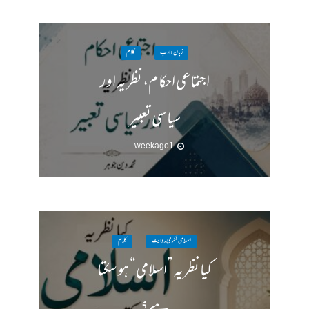
زبان وادب
کلام
اجتماعی احکام، نظریہ اور
سیاسی تعبیر
1 week ago
اسلامی فکری روایت
کلام
کیا نظریہ ”اسلامی“ ہو سکتا
ہے؟