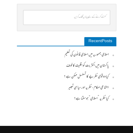
کمنٹ کرنے کے لیے یہاں کلک کریں
Recent Posts
اسلامی جمہوریہ میں اسلامی قانون کی تعلیم
پاکستان میں اکثریت کو اقلیت کا خوف
کیا دو قومی نظریے کا تسلسل ممکن ہے ؟
اجتماعی احکام، نظریہ اور سیاسی تعبیر
کیا نظریہ ”اسلامی“ ہو سکتا ہے؟