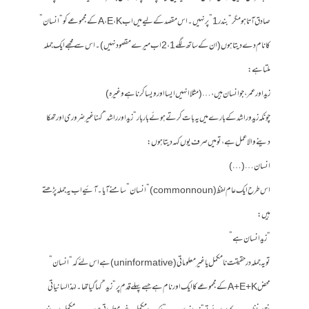
صادق آتا ہو مگر “بندر1” پر نہیں۔ اس مقصد کے لیے میں اب A، E، K کے مجموعے کو “انسان”
کا نام دے دیتا ہوں (ان کے ساتھ لگے 1، 2 اب میرے مقصود نہیں)۔ اس سے مجھے ایک جملہ
ملتا ہے:
زید اور عمر، جو انسان ہیں، … (مثلا انہیں ایسا اور ویسا کرنا ہے وغیرہ)
چونکہ زید و راشد کے بارے میں یہ بات کرتے ہوئے بار بار “زید اور راشد” کہنا غیر ضروری اور تھکا
دینے والا عمل ہے، تو میں صرف یوں کہہ دیتا ہوں:
انسان … (…)
اس طرح ایک عام لفظ (common noun) “انسان” سامنے آیا۔ آئیے اب یہ جملہ پڑھتے
ہیں:
“زید انسان ہے”
تو یہ جملہ درحقیقت نامکمل یا غیرمعلوماتی (uninformative) ہے اس لئے کہ “انسان”
محض A + E + K کے مجموعے کا ایک اور نام ہے جسے پہلے قدم پر “زید” کہا گیا تھا۔ لہٰذا لسانیاتی