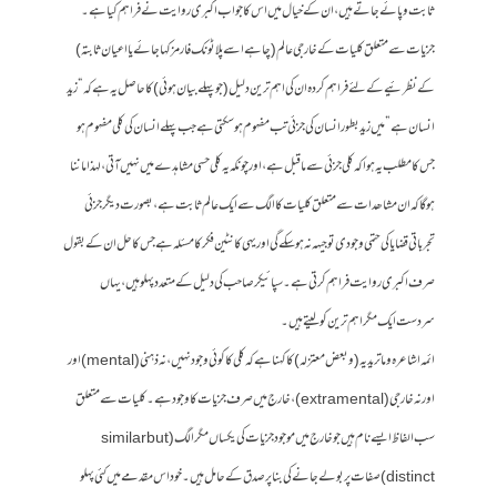
ثابت و پائے جاتے ہیں، ان کے خیال میں اس کا جواب اکبری روایت نے فراہم کیا ہے۔
جزیات سے متعلق کلیات کے خارجی عالم (چاہے اسے پلاٹونک فارمز کہا جائے یا اعیان ثابتہ)
کے نظرئیے کے لئے فراہم کردہ ان کی اہم ترین دلیل (جو پہلے بیان ہوئی) کا حاصل یہ ہے کہ “زید
انسان ہے” میں زید بطور انسان کی جزئی تب مفہوم ہوسکتی ہے جب پہلے انسان کی کلی مفہوم ہو
جس کا مطلب یہ ہوا کہ کلی جزئی سے ماقبل ہے، اور چونکہ یہ کلی حسی مشاہدے میں نہیں آتی، لہذا ماننا
ہوگا کہ ان مشاھدات سے متعلق کلیات کا الگ سے ایک عالم ثابت ہے، بصورت دیگر جزئی
تجرباتی قضایا کی حتمی وجودی توجیہہ نہ ہوسکے گی اور یہی کانٹین فکر کا مسئلہ ہے جس کا حل ان کے بقول
صرف اکبری روایت فراہم کرتی ہے۔ سپائیکر صاحب کی دلیل کے متعدد پہلو ہیں، یہاں
سردست ایک مگر اہم ترین کو لیتے ہیں۔
ائمہ اشاعرہ و ماتریدیہ (و بعض معتزلہ) کا کہنا ہے کہ کلی کا کوئی وجود نہیں، نہ ذہنی (mental) اور
اور نہ خارجی (extramental)، خارج میں صرف جزیات کا وجود ہے۔ کلیات سے متعلق
سب الفاظ ایسے نام ہیں جو خارج میں موجود جزیات کی یکساں مگر الگ (similar but
distinct) صفات پر بولے جانے کی بنا پر صدق کے حامل ہیں۔ خود اس مقدمے میں کئی پہلو