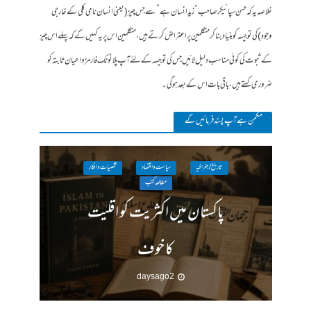
خلاصہ یہ کہ حسن سپائیکر صاحب “زید انسان ہے” سے جس چیز (یعنی انسان نامی کلی کے خارجی
وجود) کی توجیہہ کو بنیاد بنا کر متکلمین پر اعتراض کرتے ہیں، متکلمین اس پر یہ کہیں گے کہ پہلے اس چیز
کے ثبوت کی کوئی مناسب دلیل لائیں جس کی توجیہہ کے لئے آپ پلاٹونک فارمز و اعیان ثابتہ کو
ضروری کہتے ہیں، باقی بات اس کے بعد ہوگی۔
مکمن ہےآپ پسند فرمائیں گے
تاریخ / جغرافیہ
سیاست واقتصاد
شخصیات وافکار
مطالعہ کتب
پاکستان میں اکثریت کو اقلیت
کا خوف
2 days ago