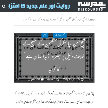
Home
»
شیخ حسن سپائیکر کی متکلمین کے منہج کے خلاف دلیل پر تبصرہ “زید انسان ہے” کا تجزیہ
شخصیات وافکار
کلام
شیخ حسن سپائیکر کی متکلمین کے منہج کے
خلاف دلیل پر تبصرہ “زید انسان ہے”
کا تجزیہ
May 15, 2025
کمنت کیجے
30 منٹ چاہیں
شیخ حسن سپائیکر صاحب متکلمین اشاعرہ و ماتریدیہ پر تبصرہ کرتے ہوئے فرماتے ہیں کہ یہ کانٹ کے
اس شبہے کا جواب نہیں دے پاتے کہ جو حقائق کلیات کی صورت ذہن پر نقش ہوتے ہیں وہ کہاں