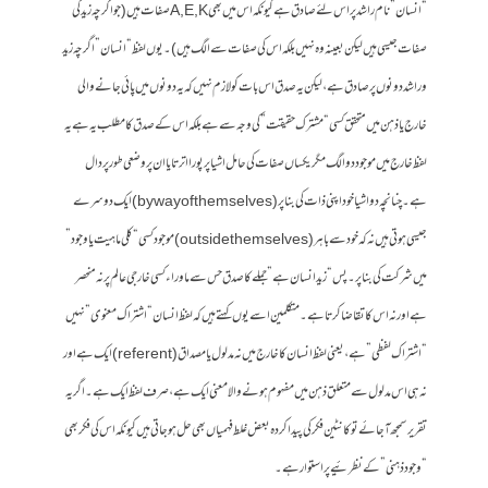
“انسان” نام راشد پر اس لئے صادق ہے کیونکہ اس میں بھی A, E, K صفات ہیں (جو اگرچہ زید کی
صفات جیسی ہیں لیکن بعینہ وہ نہیں بلکہ اس کی صفات سے الگ ہیں)۔ یوں لفظ “انسان” اگرچہ زید
و راشد دونوں پر صادق ہے، لیکن یہ صدق اس بات کو لازم نہیں کہ یہ دونوں میں پائی جانے والی
خارج یا ذہن میں متحقق کسی “مشترک حقیقت” کی وجہ سے ہے بلکہ اس کے صدق کا مطلب یہ ہے یہ
لفظ خارج میں موجود دو الگ مگر یکساں صفات کی حامل اشیا پر پورا اترتا یا ان پر وضعی طور پر دال
ہے۔ چنانچہ دو اشیا خود اپنی ذات کی بنا پر (by way of themselves) ایک دوسرے
جیسی ہوتی ہیں نہ کہ خود سے باہر (outside themselves) موجود کسی “کلی ماہیت یا وجود”
میں شرکت کی بنا پر۔ پس “زید انسان ہے” جملے کا صدق حس سے ماوراء کسی خارجی عالم پر نہ منحصر
ہے اور نہ اس کا تقاضا کرتا ہے۔ متکلمین اسے یوں کہتے ہیں کہ لفظ انسان “اشتراک معنوی” نہیں
“اشتراک لفظی” ہے، یعنی لفظ انسان کا خارج میں نہ مدلول یا مصداق (referent) ایک ہے اور
نہ ہی اس مدلول سے متعلق ذہن میں مفہوم ہونے والا معنی ایک ہے، صرف لفظ ایک ہے۔ اگر یہ
تقریر سمجھ آجائے تو کانٹین فکر کی پیدا کردہ بعض غلط فہمیاں بھی حل ہوجاتی ہیں کیونکہ اس کی فکر بھی
“وجود ذہنی” کے نظرئیے پر استوار ہے۔