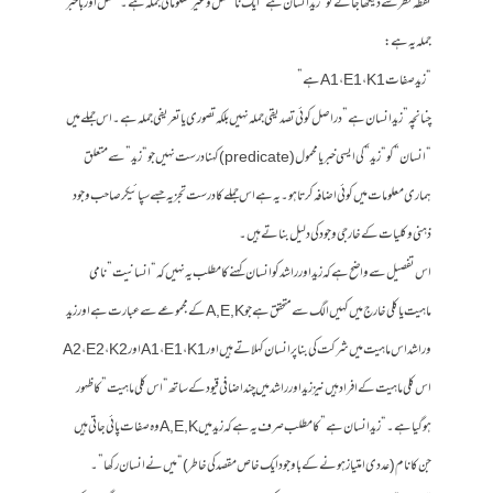
نقطہ نظر سے دیکھا جائے تو “زید انسان ہے” ایک نامکمل و غیر معلوماتی جملہ ہے۔ مکمل اور باخبر
جملہ یہ ہے:
“زید صفات A1، E1، K1 ہے”
چنانچہ”زید انسان ہے” دراصل کوئی تصدیقی جملہ نہیں بلکہ تصوری یا تعریفی جملہ ہے۔ اس جملے میں
“انسان” کو “زید” کی ایسی خبر یا محمول (predicate) کہنا درست نہیں جو “زید” سے متعلق
ہماری معلومات میں کوئی اضافہ کرتا ہو۔ یہ ہے اس جملے کا درست تجزیہ جسے سپائیکر صاحب وجود
ذہنی و کلیات کے خارجی وجود کی دلیل بناتے ہیں۔
اس تفصیل سے واضح ہے کہ زید اور راشد کو انسان کہنے کا مطلب یہ نہیں کہ “انسانیت” نامی
ماہیت یا کلی خارج میں کہیں الگ سے متحقق ہے جو A, E, K کے مجموعے سے عبارت ہے اور زید
و راشد اس ماہیت میں شرکت کی بنا پر انسان کہلاتے ہیں اور A1، E1، K1 اور A2، E2، K2
اس کلی ماہیت کے افراد ہیں نیز زید اور راشد میں چند اضافی قیود کے ساتھ “اس کلی ماہیت” کا ظہور
ہوگیا ہے۔ “زید انسان ہے” کا مطلب صرف یہ ہے کہ زید میں A, E, K وہ صفات پائی جاتی ہیں
جن کا نام (عددی امتیاز ہونے کے باوجود ایک خاص مقصد کی خاطر) “میں نے انسان رکھا”۔