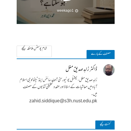
1 week ago
تمام پوسٹس ملاحظہ کیجے
مصنف کے بارے
ڈاکٹر زاہد صدیق مغل
زاہد صدیق مغل، نیشنل یونیورسٹی آف سائنس اینڈ ٹیکنالوجی اسلام
آباد میں معاشیات کے استاذ اور متعدد تحقیقی کتابوں کے مصنف
ہیں۔
zahid.siddique@s3h.nust.edu.pk
کمنت کیجے