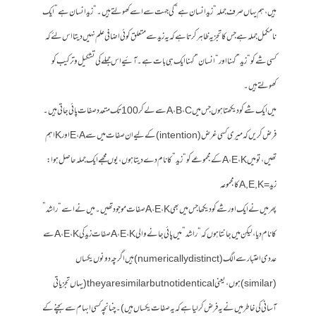
ہیں، ہم یہاں صرف جملہ “زید انسان ہے” کی جہت سے اسے کھولتے ہیں۔ “زید انسان ہے” ایک
نامکمل جملہ ہے جس کا تجزیہ ظاہر کرتا ہے کہ یہ زید سے متعلق کوئی اضافی علم نہیں دیتا اس لئے کہ
کسی شے کو “زید” کہنا اور “انسان” کہنا ایک ہی بات ہے۔ آئیے اس جملے کی تشکیل و ترکیب کو
کھولتے ہیں۔
میں ایک شے کو دیکھتا ہوں جس میں A، B، C سے لے کر 100 تک متعدد صفات پائی جاتی ہیں۔
فرض کریں کہ میری کسی غرض (intention) کے لیے ان صفات میں سے E، A اور K اہم
تھیں، تو میں A، E، K کے مجموعے کو “زید” کا نام دے دیتا ہوں، یوں مجھے ایک جملہ حاصل ہوا:
زید = A, E , K کا مجموعہ
پھر میں نے ایک اور شے کو دیکھا جس میں بھی A، E، K صفات موجود تھیں۔ میں نے اسے “راشد”
کا نام دیا، لیکن میں جانتا ہوں کہ “راشد” میں پائی جانے والی A، E، K صفات زید کی A، E، K سے
عددی اعتبار سے الگ (numerically distinct) ہیں اگرچہ دونوں یکساں
(similar) ہوں، یعنی they are similar but not identical (یہاں تجزیاتی
آسانی کی خاطر میں نے یہ فرض کرلیا ہے کہ یہ صفات یکساں ہیں)۔ چنانچہ کسی ابہام سے بچنے کے