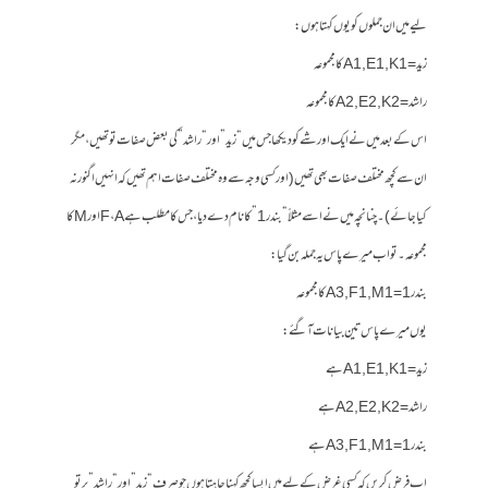
لیے میں ان جملوں کو یوں کہتا ہوں:
زید = A1, E1 , K1 کا مجموعہ
راشد = A2, E2 , K2 کا مجموعہ
اس کے بعد میں نے ایک اور شے کو دیکھا جس میں “زید” اور “راشد” کی بعض صفات تو تھیں، مگر
ان سے کچھ مختلف صفات بھی تھیں (اور کسی وجہ سے وہ مختلف صفات اہم تھیں کہ انہیں اگنور نہ
کیا جائے)۔ چنانچہ میں نے اسے مثلاً “بندر1” کا نام دے دیا، جس کا مطلب ہے F، A اور M کا
مجموعہ۔ تو اب میرے پاس یہ جملہ بن گیا:
بندر 1 = A3, F1 , M1 کا مجموعہ
یوں میرے پاس تین بیانات آگئے:
زید = A1, E1 , K1 ہے
راشد = A2, E2 , K2 ہے
بندر 1 = A3, F1 , M1 ہے
اب فرض کریں کہ کسی غرض کے لیے میں ایسا کچھ کہنا چاہتا ہوں جو صرف “زید” اور “راشد” پر تو