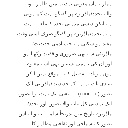
ہمارے ہاں مغربی تہذیب میں ظاہر ہونے
والے تجدد/ماڈرنزم پر گفتگو بہت کم ہوتی
ہے لیکن دیسی مذہبی تجدد کا غلغلہ بہت
ہے۔ تجدد/ماڈرنزم پر گفتگو صرف اسی وقت
مفید ہو سکتی ہے جب آدمی جدیدیت/
ماڈرنٹی سے بھی ضروری واقفیت رکھتا ہو
اور ان کی باہمی نسبتیں بھی اسے معلوم
ہوں۔ زیادہ تفصیل کا یہ موقع نہیں لیکن
بنیادی بات یہ ہے کہ جدیدیت/ماڈرنٹی ایک
تصور (concept) ہے یعنی ایک بہت بڑا تصور،
ایک تہذیبی کل بنانے والا تصور، اور تجدد/
ماڈرنزم تاریخ میں تدریجاً سامنے آنے والے اس
تصور کے سماجی اور ثقافتی مظاہر کا