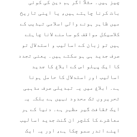
چیز ہیں۔ مثلاً اگر ہم دین کی کوئی
بات کرنا چاہتے ہیں، یا اپنی تاریخ
میں ظاہر ہونے والی اسلامی تہذیب کے
کلاسیکل مواقف کو سامنے لانا چاہتے
ہیں تو زبان کے اسالیب و استدلال تو
صرف جدید ہی ہو سکتے ہیں۔ یعنی تجدد
کا ایک پہلو اس کے ابلاغ کا جدید
اسالیب اور استدلال کا حامل ہونا
ہے۔ ابلاغ میں یہ تبدیلی صرف مذہبی
تحریروں تک محدود نہیں ہے بلکہ یہ
ایک ثقافت گیر مظہر ہے۔ دنیا کے ہر
معاشرے کا کلچر ان گنت جدید اسالیب
اپنے اندر سمو چکا ہے، اور یہ ایک