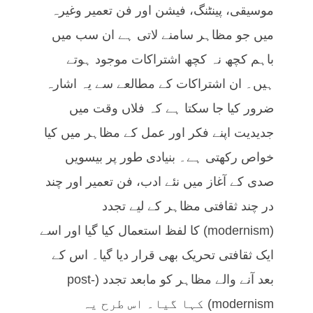
موسیقی، پینٹنگ، فیشن اور فن تعمیر وغیرہ
میں جو مظاہر سامنے لاتی ہے ان سب میں
باہم کچھ نہ کچھ اشتراکات موجود ہوتے
ہیں۔ ان اشتراکات کے مطالعے سے یہ اشارہ
ضرور کیا جا سکتا ہے کہ فلاں وقت میں
جدیدیت اپنے فکر اور عمل کے مظاہر میں کیا
خواص رکھتی ہے۔ بنیادی طور پر بیسویں
صدی کے آغاز میں نئے ادب، فن تعمیر اور چند
در چند ثقافتی مظاہر کے لیے تجدد
(modernism) کا لفظ استعمال کیا گیا اور اسے
ایک ثقافتی تحریک بھی قرار دیا گیا۔ اس کے
بعد آنے والے مظاہر کو مابعد تجدد (post-
modernism) کہا گیا۔ اس طرح یہ