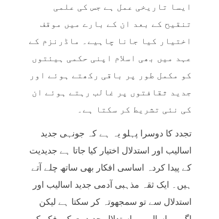
ایسا تاریخی عمل ہے جس کی علمی
تنقیح کے بعد ان کے بارے میں موقف
اختیار کیا جانا چاہیے۔ ماڈرنزم کے
عہد میں بھی اسلام اپنی حکمی ہیئتوں
کو مکمل طور پر باقی رکھتے ہوئے اور
جدید ثقافتوں پر غالب رہتے ہوئے ان
کی نئی تشریط کر سکتا ہے۔
تجدد کا دوسرا پہلو یہ ہے کہ جونہی جدید
اسالیب اور استدلال اختیار کیا جاتا ہے جدیدیت
کے پیدا کردہ اساسی افکار بھی ساتھ چلے آتے
ہیں۔ ایک ثقہ مذہبی آدمی جدید اسالیب اور
استدلال سے تو سمجھوتہ کر سکتا ہے لیکن
اگر یہ اسالیب و استدلال جدیدیت کی فکر کو