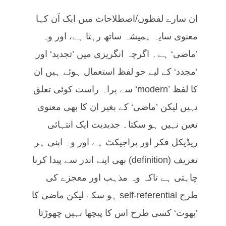
ان سارے لفظوں/اصطلاحات میں ایک اَن کہا
معنوی سایہ ہمیشہ ساتھ رہتا ہے، اور وہ
’ماضی‘ ہے۔ اگرچہ انگریزی میں ’تجدید‘ اور
’مجدد‘ کے لیے جو لفظ استعمال ہوئے ہیں ان
کا لفظ ’modern‘ سے براہ راست کوئی تعلق
نہیں لیکن ’ماضی‘ کے بغیر ان کا بھی معنوی
تعین نہیں ہو سکتا۔ جدیدیت ایک انتہائی
ریڈیکل فکر اور پراجیکٹ ہے اور وہ اپنی ہر
تعریف (definition) بھی اپنے اندر سے پیدا کرنا
چاہتی ہے تاکہ وہ مذہب اور معجزے کی
طرح self-referential ہو سکے لیکن ماضی کا
’بھوت‘ کسی طرح اس کا پیچھا نہیں چھوڑتا