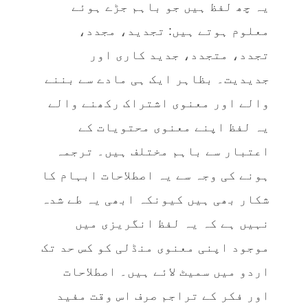
یہ چھ لفظ ہیں جو باہم جڑے ہوئے
معلوم ہوتے ہیں: تجدید، مجدد،
تجدد، متجدد، جدید کاری اور
جدیدیت۔ بظاہر ایک ہی مادے سے بننے
والے اور معنوی اشتراک رکھنے والے
یہ لفظ اپنے معنوی محتویات کے
اعتبار سے باہم مختلف ہیں۔ ترجمہ
ہونے کی وجہ سے یہ اصطلاحات ابہام کا
شکار بھی ہیں کیونکہ ابھی یہ طے شدہ
نہیں ہے کہ یہ لفظ انگریزی میں
موجود اپنی معنوی منڈلی کو کس حد تک
اردو میں سمیٹ لائے ہیں۔ اصطلاحات
اور فکر کے تراجم صرف اس وقت مفید