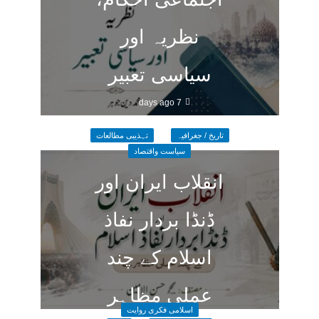
نظریہ اور
سیاسی تعبیر
7 days ago
تاریخ / جغرافیہ
تہذیبی مطالعات
سیاست واقتصاد
انقلاب ایران اور
ڈنڈا بردار نفاذ
اسلام کے چند
عملی مظاہر
اسلامی فکری روایت