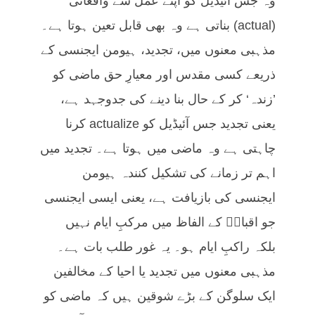
وہ جس آئیڈیل کو اپنے عمل سے واقعاتی
(actual) بناتی ہے وہ بھی قابل تعین ہوتا ہے۔
مذہبی معنوں میں، تجدید، ہیومن ایجنسی کے
ذریعے کسی مقدس اور معیارِ حق ماضی کو
’زندہ‘ کر کے حال بنا دینے کی جدوجہد ہے،
یعنی تجدید جس آئیڈیل کو actualize کرنا
چاہتی ہے وہ ماضی میں ہوتا ہے۔ تجدید میں
اہم تر زمانے کی تشکیل کنندہ ہیومن
ایجنسی کی بازیافت ہے، یعنی ایسی ایجنسی
جو اقبالؒ کے الفاظ میں مرکبِ ایام نہیں
بلکہ راکبِ ایام ہو۔ یہ غور طلب بات ہے۔
مذہبی معنوں میں تجدید یا احیا کے مخالفین
ایک سلوگن کے بڑے شوقین ہیں کہ ماضی کو