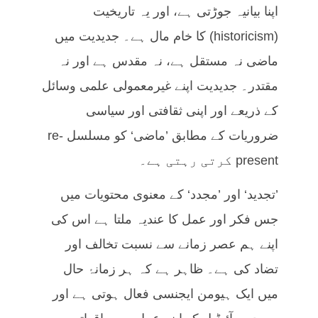
اپنا بیانیہ جوڑتی ہے، اور یہ تاریخیت
(historicism) کا خام مال ہے۔ جدیدیت میں
ماضی نہ مستقل ہے، نہ مقدس ہے اور نہ
مقتدر۔ جدیدیت اپنے غیرمعمولی علمی وسائل
کے ذریعے اور اپنی ثقافتی اور سیاسی
ضروریات کے مطابق ’ماضی‘ کو مسلسل re-
present کرتی رہتی ہے۔
’تجدید‘ اور ’مجدد‘ کے معنوی محتویات میں
جس فکر اور عمل کا عندیہ ملتا ہے اس کی
اپنے ہم عصر زمانے سے نسبت تخالف اور
تضاد کی ہے۔ ظاہر ہے کہ ہر زمانۂ حال
میں ایک ہیومن ایجنسی فعال ہوتی ہے اور