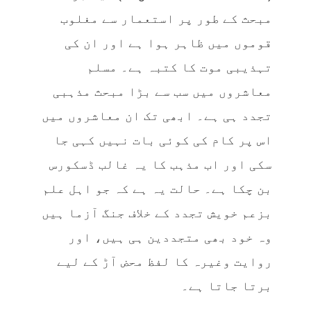
مبحث کے طور پر استعمار سے مغلوب
قوموں میں ظاہر ہوا ہے اور ان کی
تہذیبی موت کا کتبہ ہے۔ مسلم
معاشروں میں سب سے بڑا مبحث مذہبی
تجدد ہی ہے۔ ابھی تک ان معاشروں میں
اس پر کام کی کوئی بات نہیں کہی جا
سکی اور اب مذہب کا یہ غالب ڈسکورس
بن چکا ہے۔ حالت یہ ہے کہ جو اہل علم
بزعم خویش تجدد کے خلاف جنگ آزما ہیں
وہ خود بھی متجددین ہی ہیں، اور
روایت وغیرہ کا لفظ محض آڑ کے لیے
برتا جاتا ہے۔