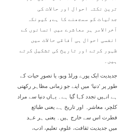
ترین نکتہ احوال اور حالات کی
جدلیات کو سمجھنے کا ہے، کیونکہ
آخرالامر ہر معاشرے میں انسانوں کے
انفسی احوال ہی آفاقی حالات میں
ظہور کرتے اور تاریخ کی تشکیل کرتے
ہیں۔
جدیدیت ایک پورے ورلڈ ویو، یا تصورِ حیات کے
طور پر ’دنیا‘ میں اپنے جو زمانی مظاہر رکھتی
ہے انہیں تجدد کہا گیا ہے۔ یہاں دنیا سے مراد
کلچر، معاشرہ اور تاریخ ہے یعنی طبائع
فطرت اس سے خارج ہیں۔ یعنی ہر عہد
میں جدیدیت ثقافت، علوم، تعلیم، ادب،