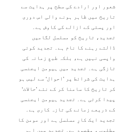
شعور اور ارادے کی سطح پر ہدایت سے
تاریخ میں ظاہر ہونے والی اس دوری
اور پستی کے ازالے کی کاوش ہے۔
تجدید، تاریخ کو مسلسل لگامیں
ڈالتے رہنے کا نام ہے۔ تجدید کوئی
واپسی نہیں ہے، بلکہ طبعِ زمانہ کی
تازگی ہے۔ تجدید میں ہیومن ایجنسی
ہدایت کی شرائط پر ’احوال‘ سے لیس ہو
کر تاریخ کا سامنا کر کے نئے ’حالات‘
پیدا کرتی ہے۔ تجدید ہیومن ایجنسی
کے ذریعے زمانے کی تازہ کاری ہے۔
تجدید ایک کارِ مسلسل ہے اور مومن کا
مطلوب و مقصود ہے۔ تجدید میں اہم