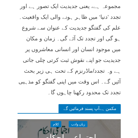
مجموعہ ہے، یعنی جدیدیت ایک تصور ہے اور
تجدد ’دنیا‘ میں ظاہر ہونے والی ایک واقعیت۔
علم کی گفتگو جدیدیت کے عنوان سے شروع
ہو گی اور تجدد تک آئے گی۔ زمان و مکان
میں موجود انسان اور انسانی معاشروں پر
جدیدیت جو اپنے نقوش ثبت کرتی چلی جاتی
ہے وہ تجدد/ماڈرنزم کے تحت ہی زیر بحث
آئیں گے۔ اس وقت میں اپنی گفتگو کو مذہبی
تجدد تک محدود رکھنا چاہوں گا۔
مکمن ہےآپ پسند فرمائیں گے
زبان وادب
کلام
اجتماعی احکام،