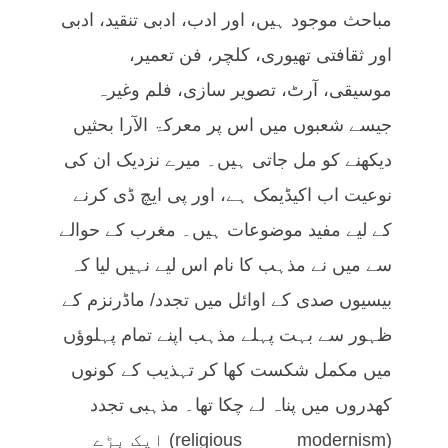
مباحث موجود ہیں، اور ادب، ادبی تنقید، ادبی
اور ثقافتی تھیوری، کلچر، فن تعمیر،
موسیقی، آرٹ، تصویر سازی، فلم وغیرہ
جیسے شعبوں میں اس پر معرکۃ الآرا بحثیں
دیکھنے کو مل جاتی ہیں۔ میرے نزدیک ان کی
نوعیت اب اکیڈیمک ہے، اور پی ایچ ڈی کرنے
کے لیے مفید موضوعات ہیں۔ مغرب کے حوالے
سے میں نے مذہب کا نام اس لیے نہیں لیا کہ
بیسیوں صدی کے اوائل میں تجدد/ ماڈرنزم کے
ظہور سے بہت پہلے مذہب اپنے تمام پہلوؤں
میں مکمل شکست کھا کر تہذیب کے کونوں
کھدروں میں پناہ لے چکا تھا۔ مذہبی تجدد
(religious modernism) ایک بڑے