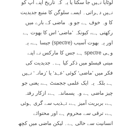
لوٹایا نہیں جا سکتا یا یہ کہ تاریخ اپنے آپ کو
نہیں دہراتی۔ ایسے سلوگن کا منبع جدیدیت
کا وہ خوف ہے جو وہ ماضی کے بارے میں
رکھتی ہے، کیونکہ ’ماضی‘ اس کا بھوت ہے
اور یہ بھوت آسیب (spectre) جیسا ہے، یہ
وہی spectre ہے جس کا مارکس نے اپنے
مینی فیسٹو میں ذکر کیا ہے۔ جدیدیت کی
فکر میں ’ماضی‘ کوئی ’عہد‘ یا ’زمانہ‘ نہیں
ہے بلکہ یہ ایک علمی ججمنٹ ہے، یعنی جو
چیز ماضی ہے وہ پسماندہ ہے، ازکار رفتہ
ہے، بربریت آمیز ہے، تہذیب سے گری ہوئی
ہے، ترقی سے محروم ہے اور محتوائے
انسانیت سے خالی ہے۔ لیکن ماضی میں کچھ