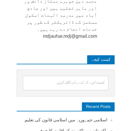
محمد دین جوہر، ممتاز دانش ور
اور ماہر تعلیم ہیں اور صادق
آباد میں مدرسۃ البنات اسکول
سسٹمز کے ڈائریکٹر کے طور پر
خدمات انجام دے رہے ہیں۔
mdjauhar.mdj@gmail.com
کمنت کیجے
کمنٹ کرنے کے لیے یہاں کلک کریں
Recent Posts
اسلامی جمہوریہ میں اسلامی قانون کی تعلیم
پاکستان میں اکثریت کو اقلیت کا خوف