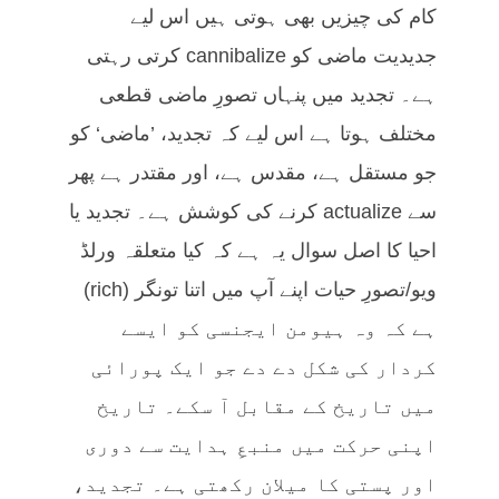
کام کی چیزیں بھی ہوتی ہیں اس لیے
جدیدیت ماضی کو cannibalize کرتی رہتی
ہے۔ تجدید میں پنہاں تصورِ ماضی قطعی
مختلف ہوتا ہے اس لیے کہ تجدید، ’ماضی‘ کو
جو مستقل ہے، مقدس ہے، اور مقتدر ہے پھر
سے actualize کرنے کی کوشش ہے۔ تجدید یا
احیا کا اصل سوال یہ ہے کہ کیا متعلقہ ورلڈ
ویو/تصورِ حیات اپنے آپ میں اتنا تونگر (rich)
ہے کہ وہ ہیومن ایجنسی کو ایسے
کردار کی شکل دے دے جو ایک پورائی
میں تاریخ کے مقابل آ سکے۔ تاریخ
اپنی حرکت میں منبعِ ہدایت سے دوری
اور پستی کا میلان رکھتی ہے۔ تجدید،