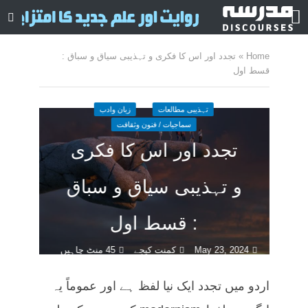
Home
»
تجدد اور اس کا فکری و تہذیبی سیاق و سباق :
قسط اول
تہذیبی مطالعات
زبان وادب
سماجیات / فنون وثقافت
تجدد اور اس کا فکری
و تہذیبی سیاق و سباق
: قسط اول
May 23, 2024
کمنت کیجے
45 منٹ چاہیں
اردو میں تجدد ایک نیا لفظ ہے اور عموماً یہ