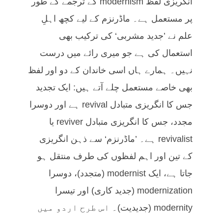
انگریزی لفظ modernism کے ترجمے کے طور
پر مستعمل ہے۔ ماڈرنزم کے لیے کچھ اہلِ
علم نے ’جدید مشربی‘ کی ترکیب بھی
استعمال کی ہے جو میری رائے میں درست
نہیں۔ ہمارے ہاں اسی خاندان کے دو اور لفظ
بھی خاصے مستعمل چلے آتے ہیں: ایک تجدید
جس کا انگریزی متبادل revival ہے اور دوسرا
مجدد، جس کا انگریزی متبادل reviver یا
revivalist ہے۔ ’ماڈرنزم‘ سے ذہن انگریزی
کے تین اور اہم لفظوں کی طرف منتقل ہو
جاتا ہے، ایک modernist (متجدد)، دوسرا
modernization (جدید کاری) اور تیسرا
modernity (جدیدیت)۔ اس طرح اردو میں