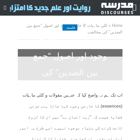
Home
»
کلی ماہیات کا خارجی وجود اور اصول “جمع بین
فلسفہ
الضدین” کی مخالفت
کلی ماہیات کا خارجی
وجود اور اصول “جمع
بین الضدین” کی
مخالفت
اب تک ہم نے واضح کیا کہ جنہیں مقولات و کلی ماہیات
May 20, 2025
کمنت کیجے
16 منٹ چاہیں
(essences) کا خارجی وجود کہا جاتا ہے، جزئی
قضایا جیسے کہ “زید انسان ہے” میں ان کا لزوم
ثابت کرنے کی بنیاد موجود نہیں، اسی طرح یہ امور
اولیات عقلیہ تو کجا جزئی قضایا کا گراؤنڈ