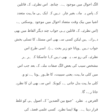
الگ احوال میں موجود ہے۔ چنانچہ اس نظرئیے کے قائلین
کے پاس یہ مانے بغیر چارہ نہیں کہ ایک ہی ماہیت متعدد
اشیا میں بیک وقت متضاد احوال میں موجود ہوسکتی ہے
(اس نظرئیے کے قائلین یہی جواب چند دیگر الفاظ میں بھی
دہراتے ہیں لیکن کسی سے بھی اس مسئلے کا تسلی بخش
جواب نہیں ہوپاتا جو زیر بحث ہے)۔ اسی طرح اس
نظرئیے کی رو سے یہ بھی نہیں کہا جاسکتا کہ ہر ہر
مشخص سیب کی بعض الگ صفات ملنے کے بعد جب اس
میں کلی ماہیت، یعنی سیبیت، کا ظہور ہوتا ہے تو وہ
کلی ماہیت بدل جاتی ہے کیونکہ اس سے بھی ان کا نظریہ
جاتا رہے گا۔
الغرض یہ نظریہ “جمع بین الضدین” کے اصول ہی کو غلط
قرار دیتا ہے۔ بھلا ایسا نظریہ کسی علمی قضئے کی