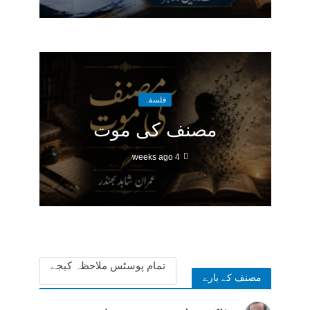
فلسفہ
مصنف کی موت
4 weeks ago
تمام پوسٹس ملاحظہ کیجے
مصنف کے بارے