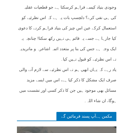
وجودی بنیاد کیسے فراہم کرسکتا ہے جو قطعیات عقلیہ
کی ہی نفی کرے؟ دلچسپ بات یہ ہے کہ اس نظرئیے کو
استعمال کرکے عین اس چیز کی بنیاد فراہم کرنے کا دعوی
کیا جارہا ہے جسے یہ قائم ہی نہیں رکھ سکتا! چنانچہ یہ
ایک وجہ ہے جس کی بنا پر متعدد ائمہ اشاعرہ و ماتریدیہ
نے اس نظرئیے کو قبول نہیں کیا۔
یاد رہے کہ یہاں ابھی ہم نے اس نظرئیے سے لازم آنے والی
صرف ایک مشکل کا ذکر کیا ہے، اس میں ایسے مزید
مسائل بھی موجود ہیں جن کا ذکر کسی اور نشست میں
ہوگا، ان شاء اللہ۔
مکمن ہےآپ پسند فرمائیں گے