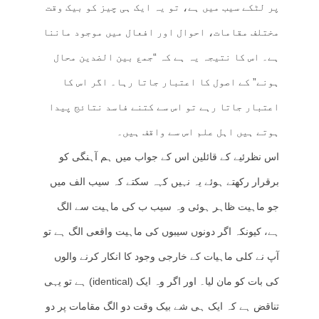
پر لٹکے سیب میں ہے، تو یہ ایک ہی چیز کو بیک وقت
مختلف مقامات، احوال اور افعال میں موجود ماننا
ہے۔ اس کا نتیجہ یہ ہے کہ “جمع بین الضدین محال
ہونے” کے اصول کا اعتبار جاتا رہا۔ اگر اس کا
اعتبار جاتا رہے تو اس سے کتنے فاسد نتائج پیدا
ہوتے ہیں اہل علم اس سے واقف ہیں۔
اس نظرئیے کے قائلین اس کے جواب میں ہم آہنگی کو
برقرار رکھتے ہوئے یہ نہیں کہہ سکتے کہ سیب الف میں
جو ماہیت ظاہر ہوئی وہ سیب ب کی ماہیت سے الگ
ہے، کیونکہ اگر دونوں سیبوں کی ماہیت واقعی الگ ہے تو
آپ نے کلی ماہیات کے خارجی وجود کا انکار کرنے والوں
کی بات کو مان لیا۔ اور اگر وہ ایک (identical) ہے تو یہی
تناقض ہے کہ ایک ہی شے بیک وقت دو الگ مقامات پر دو