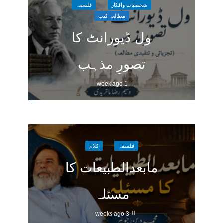
شخصیات وافکار
فلسفہ
مطالعہ کتب
ول ڈیورانٹ کا
تصورِ مذہب
1 week ago
فلسفہ
کلام
مابعدالطبیعات کا
مسئلہ
3 weeks ago