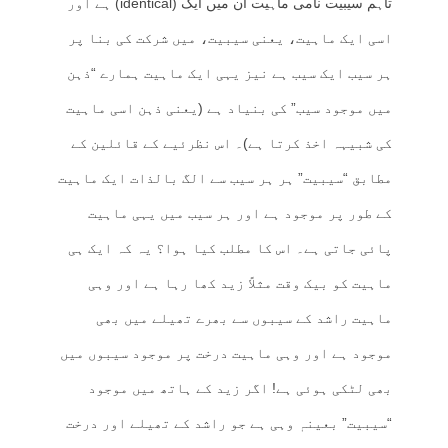
تاہم سیبیت نامی ماہیت ان میں ایک (identical) ہے اور
اسی ایک ماہیت، یعنی سیبیت، میں شرکت کی بنا پر
ہر سیب ایک سیب ہے نیز یہی ایک ماہیت ہمارے “ذہن
میں موجود سیب” کی بنیاد ہے (یعنی ذہن اسی ماہیت
کی شبیہہ اخذ کرتا ہے)۔ اس نظرئیے کے قائلین کے
مطابق “سیبیت” ہر ہر سیب سے الگ بالذات ایک ماہیت
کے طور پر موجود ہے اور ہر سیب میں یہی ماہیت
پائی جاتی ہے۔ اس کا مطلب کیا ہوا؟ یہ کہ ایک ہی
ماہیت کو بیک وقت مثلاً زید کھا رہا ہے اور وہی
ماہیت راشد کے سیبوں سے بھرے تھیلے میں بھی
موجود ہے اور وہی ماہیت درخت پر موجود سیبوں میں
بھی لٹکی ہوئی ہے! اگر زید کے ہاتھ میں موجود
“سیبیت” بعینہٖ وہی ہے جو راشد کے تھیلے اور درخت