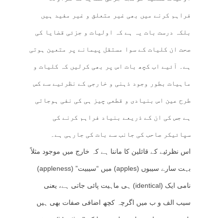
فراہم کرنے میں بھی غیر متعلق و غیر مفید ہیں
بلکہ درست بات یہ ہے کہ اولیات و جزئی قضایا کی
صحت ان کلیات کے سوا مستقل پیمانے پر متعین ہوتی
ہے۔ آئیے اب کچھ بات اس پر بھی کرلیں کہ کلیات و
ماہیات بطور وجود ذہنی و خارجی کے نظرئیے سے کس
طرح عین اس بنیادی و قطعی چیز ہی کی نفی ہوجاتی
ہے جس کی ان کے ذریعے بنیاد فراہم کرنے کی
سپائیکر صاحب کی جانب سے بات کی جارہی ہے۔
اس نظرئیے کے قائلین کا ماننا ہے کہ خارج میں موجود مثلاً
بہت سارے سیبوں (apples) میں “سیبیت” (appleness)
نامی ایک (identical) ہی ماہیت پائی جاتی ہے، یعنی
سیب الف و ب میں اگرچہ کچھ اضافی صفات بھی ہیں