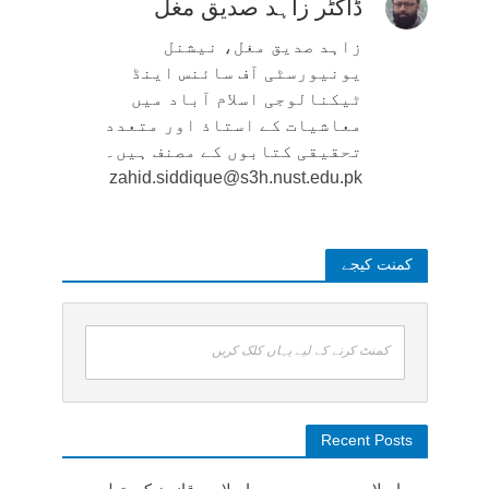
ڈاکٹر زاہد صدیق مغل
زاہد صدیق مغل، نیشنل
یونیورسٹی آف سائنس اینڈ
ٹیکنالوجی اسلام آباد میں
معاشیات کے استاذ اور متعدد
تحقیقی کتابوں کے مصنف ہیں۔
zahid.siddique@s3h.nust.edu.pk
کمنت کیجے
کمنٹ کرنے کے لیے یہاں کلک کریں
Recent Posts